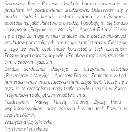
Szanowny Panie Prezesie, dziękuję bardzo serdecznie za
otacza nie tylko nasz naród, lecz wszystkie nacje, które
przesłane mi pozdrowienia urodzinowe. Ucieszyłam się z
się Jej ufnie oddają, a także każdą osobę, która zawierza
bardzo ładnej kartki. Jestem dumna z działalności
Jej siebie oraz swych bliskich.
apostolskiej, jaką Państwo prowadzą. Podobają mi się bardzo
czasopisma „Przymierze z Maryją” i „Apostoł Fatimy”. Cieszę
Dzieje Portugalii to również historia wierności Bogu i
się z tego, że mogę w nich znaleźć wiele bardzo ciekawych
odstępstw, także w życiu władców. Trudne momenty w
artykułów poruszających interesujące mnie tematy. Cieszę się
wymiarze tak osobistym, jak i zbiorowym, przypominają o
z tego, że wiele osób może korzystać z tych czasopism.
konieczności ciągłego zabiegania o własną duszę i o łaskę
Pragnęłabym bardzo, aby wielu Polaków mogło zapoznać się z
Opatrzności. Wierność przynosi pomyślność –
tymi ciekawymi gazetami.
przynajmniej w życiu duchowym. Odstępstwo owocuje
Bardzo serdecznie dziękuję za otrzymane ostatnio
nieszczęściem i śmiercią. Te uniwersalne prawdy
„Przymierze z Maryją” i „Apostoła Fatimy”. Znalazłam w tych
przychodziły na myśl, gdy słuchaliśmy opowieści
numerach wiele interesujących mnie zagadnień. Cieszę się z
przewodników o portugalskich monarchach i wodzach,
tego, że te czasopisma mogą trafić do wielu rodzin w Polsce.
zwycięskich bitwach i nieszczęśliwych losach grzesznych
Pragnęłabym dalej otrzymywać te pisma.
kochanków.
Pozdrawiam Maryję Naszą Królową. Życzę Panu i
współpracownikom dużo zdrowia i wielu łask Bożych w
Byli tym razem pośród Apostołów Fatimy reprezentanci
Jezusie i Maryi.
każdego spośród żyjących pokoleń. Najmłodszy uczestnik
Wdzięczna Czytelniczka
liczył sobie 13 lat, zaś senior, pan Zdzisław – już 94.
–
Krystyna z Pruszkowa
Całe życie marzyłem, by tu przyjechać
– przyznał w