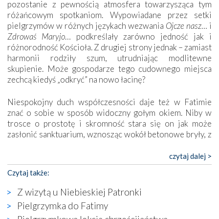
pozostanie z pewnością atmosfera towarzysząca tym
różańcowym spotkaniom. Wypowiadane przez setki
pielgrzymów w różnych językach wezwania
Ojcze nasz
… i
Zdrowaś Maryjo
… podkreślały zarówno jedność jak i
różnorodność Kościoła. Z drugiej strony jednak – zamiast
harmonii rodziły szum, utrudniając modlitewne
skupienie. Może gospodarze tego cudownego miejsca
zechcą kiedyś „odkryć” na nowo łacinę?
Niespokojny duch współczesności daje też w Fatimie
znać o sobie w sposób widoczny gołym okiem. Niby w
trosce o prostotę i skromność stara się on jak może
zasłonić sanktuarium, wznosząc wokół betonowe bryły, z
których niektóre nawet zostały poświęcone jako miejsca
katolickiego kultu. Tylko co wspólnego z żywą,
czytaj dalej >
autentyczną wiarą mogą mieć płaskie, szare bunkry albo
Czytaj także:
kaplice, w których Tabernakulum przypomina bardziej
skrzynkę na narzędzia? Albo co powiedzieć o ustawionym
Z wizytą u Niebieskiej Patronki
tuż przy nowej bazylice wielkim krzyżu, na którym
Pielgrzymka do Fatimy
zamiast Chrystusa umieszczono dziwaczną postać jakby