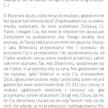
(…)
O Boże mej duszy, cóżby teraz ze mną było, gdybyś mi nie
był okazał tyle miłosierdzia? Znajdowałbym się w piekle,
między szaleńcami, do mnie podobnymi. Dziękuję Ci,
Panie, i błagam Cię, byś mnie w ślepocie nie opuszczał.
Zasłużyłem na pozbawienie mię Twego światła, lecz
poznaję, że Twoja łaska jeszcze mnie nie opuściła. Słyszę,
z jaką tkliwością przywołujesz mię i wzywasz do
proszenia Cię o przebaczenie i do spodziewania się od
Ciebie wielkich rzeczy, mimo wielkich przykrości, jakich
ode mnie doznałeś. Tak, mój Zbawicielu, spodziewam się
od Ciebie, iż przyjmiesz mię za syna. Nie godzienem tak
się nazywać, gdyż tylekroć w oczy Cię znieważyłem:
Ojcze, zgrzeszyłem przeciw niebu i przed tobą: jużem nie jest
godzien być zwan synem twoim
(Łuk. 15, 21). Lecz słyszę, iż
szukasz zgubionych owieczek i cieszysz się, gdy
przyjmujesz synów utraconych. Drogi mój Ojcze, żal mi,
że Cię obraziłem; rzucam się do nóg Twoich i tulę się do
nich; nie odejdę, aż mi przebaczysz i pobłogosławisz (Ks.