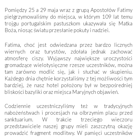
Pomiędzy 25 a 29 maja wraz z grupą Apostołów Fatimy
pielgrzymowaliśmy do miejsca, w którym 109 lat temu
trojgu portugalskim pastuszkom ukazywała się Matka
Boża, niosąc światu przesłanie pokuty i nadziei.
Fatima, choć jest odwiedzana przez bardzo licznych
wiernych oraz turystów, zdołała jednak zachować
atmosferę ciszy. Wyjąwszy największe uroczystości
gromadzące wielotysięczne rzesze uczestników, można
tam zarówno modlić się, jak i słuchać w skupieniu.
Każdego dnia chętnie korzystaliśmy z tej możliwości tym
bardziej, że nasz hotel położony był w bezpośredniej
bliskości bazyliki oraz miejsca Maryjnych objawień.
Codziennie uczestniczyliśmy też w tradycyjnych
nabożeństwach i procesjach na olbrzymim placu przed
sanktuarium. W trakcie trzeciego wieczoru
przedstawiciele naszej grupy mieli zaszczytną okazję
prowadzić fragment modlitwy. W pamięci uczestników