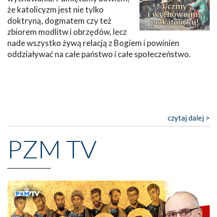
że katolicyzm jest nie tylko
doktryną, dogmatem czy też
zbiorem modlitw i obrzędów, lecz
nade wszystko żywą relacją z Bogiem i powinien
oddziaływać na całe państwo i całe społeczeństwo.
czytaj dalej >
PZM TV