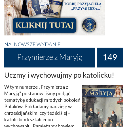
NAJNOWSZE WYDANIE:
149
Przymierze z Maryją
Uczmy i wychowujmy po katolicku!
W tym numerze „Przymierza z
Maryją” postanowiliśmy podjąć
tematykę edukacji młodych pokoleń
Polaków. Pokładamy nadzieję w
chrześcijańskim, czy też ściślej –
katolickim kształceniu i
wychowaniu. Pamiętamy bowiem,