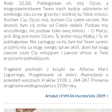
Rodz. 32,26). Pobłogosław mi, mój Ojcze, a
błogosławieństwem Twem niech będzie udzielenie mi
wielkiego żalu za me grzechy i wielkiej ku Tobie miłości.
Kocham Cię, Ojcze mój, kocham Cię całem sercem. Nie
dozwól, bym się znów od Ciebie oddalił. Pozbaw mię
wszystkiego, nie pozbaw tylko swej miłości. – O Marjo,
jeśli Bóg jest moim Ojcem, Ty jesteś moją Matką. I Ty mi
pobłogosław. Nie zasługuję na to, bym był Twym synem;
przyjmij mię za sługę swego; spraw atoli, abym był sługą
zawsze czule Cię miłującym i zawsze ufność w Twej
przyczynie pokładającym.
Fragment pochodzi z książki św. Alfonsa Marii
Liguoriego,
Przygotowanie na śmierć. Rozmyślania o
prawdach wiecznych,
Kraków 1928, s. 244-247. Pisownia
oryginalna według wydania z 1928 roku.
Artykuł z PzM 44 styczeń/luty 2009 >