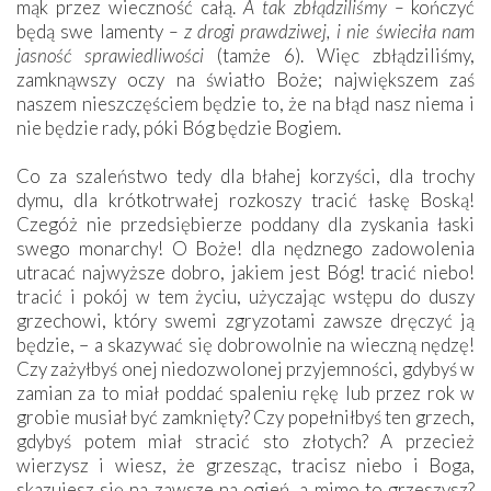
mąk przez wieczność całą.
A tak zbłądziliśmy –
kończyć
będą swe lamenty
– z drogi prawdziwej, i nie świeciła nam
jasność sprawie­dliwości
(tamże 6). Więc zbłądziliśmy,
zamknąwszy oczy na światło Boże; największem zaś
naszem nieszczęściem będzie to, że na błąd nasz niema i
nie będzie rady, póki Bóg będzie Bogiem.
Co za szaleństwo tedy dla błahej korzyści, dla trochy
dymu, dla krótkotrwałej rozkoszy tracić łaskę Boską!
Czegóż nie przedsiębierze poddany dla zyskania łaski
swego monarchy! O Boże! dla nędznego zadowolenia
utracać najwyższe dobro, jakiem jest Bóg! tracić niebo!
tracić i pokój w tem życiu, użyczając wstępu do duszy
grzechowi, który swemi zgryzotami zawsze dręczyć ją
będzie, – a skazywać się dobrowolnie na wieczną nędzę!
Czy zażyłbyś onej niedozwolonej przyjemności, gdybyś w
zamian za to miał poddać spaleniu rękę lub przez rok w
grobie musiał być zamknięty? Czy popełniłbyś ten grzech,
gdybyś potem miał stracić sto złotych? A przecież
wierzysz i wiesz, że grzesząc, tracisz niebo i Boga,
skazujesz się na zawsze na ogień, a mimo to grzeszysz?