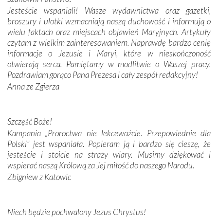
Jesteście wspaniali! Wasze wydawnictwa oraz gazetki,
broszury i ulotki wzmacniają naszą duchowość i informują o
Podążyliśmy też śladami fatimskich wizjonerów – Łucji
wielu faktach oraz miejscach objawień Maryjnych. Artykuły
dos Santos oraz świętych Hiacynty i Franciszka Marto.
czytam z wielkim zainteresowaniem. Naprawdę bardzo cenię
Modliliśmy się przy ich grobach. Odprawiliśmy Drogę
informacje o Jezusie i Maryi, które w nieskończoność
Krzyżową w ich rodzinnych stronach, odwiedziliśmy
otwierają serca. Pamiętamy w modlitwie o Waszej pracy.
domy, w których żyli.
Pozdrawiam gorąco Pana Prezesa i cały zespół redakcyjny!
Anna ze Zgierza
W miejscu objawień Matki Bożej zapaliliśmy świece
przywiezione wraz z intencjami powierzonymi nam przez
Darczyńców w ramach akcji „Twoje światło w Fatimie”.
Podczas tej kilkudniowej wyprawy na każdym kroku
Szczęść Boże!
spotykaliśmy się z serdeczną otwartością
Kampania „Proroctwa nie lekceważcie. Przepowiednie dla
Portugalczyków. Podziwialiśmy ich ludową sztukę i
Polski” jest wspaniała. Popieram ją i bardzo się cieszę, że
zwyczaje. Mimo że nasze kraje są od siebie bardzo
jesteście i stoicie na straży wiary. Musimy dziękować i
oddalone, w żaden sposób nie czuliśmy się obco.
wspierać naszą Królową za Jej miłość do naszego Narodu.
Sprawiła to oczywiście sama Matka Boża, ale też
Zbigniew z Katowic
kulturowa bliskość biorąca swój początek w naszej
wspólnej wierze. Podczas wyjazdów do historycznych
miejsc, które znalazły się na trasie naszej pielgrzymki,
Niech będzie pochwalony Jezus Chrystus!
mieliśmy okazję przekonać się, że Maryja swoją opieką