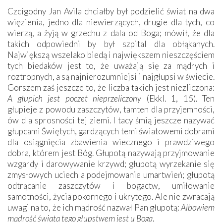
Czcigodny Jan Avila chciałby był podzielić świat na dwa
więzienia, jedno dla niewierzących, drugie dla tych, co
wierzą, a żyją w grzechu z dala od Boga; mówił, że dla
takich odpowiedni by był szpital dla obłąkanych.
Największą wszelako biedą i największem nieszczęściem
tych biedaków jest to, że uważają się za mądrych i
roztropnych, a są najnierozumniejsi i najgłupsi w świecie.
Gorszem zaś jeszcze to, że liczba takich jest niezliczona:
A głupich jest poczet nieprzeliczony
(Ekkl. 1, 15). Ten
głupieje z powodu zaszczytów, tamten dla przyjemności,
ów dla sprosności tej ziemi. I tacy śmią jeszcze nazywać
głupcami Świętych, gardzących temi światowemi dobrami
dla osiągnięcia zbawienia wiecznego i prawdziwego
dobra, którem jest Bóg. Głupotą nazywają przyjmowanie
wzgardy i darowywanie krzywd; głupotą wyrzekanie się
zmysłowych uciech a podejmowanie umartwień; głupotą
odtrącanie zaszczytów i bogactw, umiłowanie
samotności, życia pokornego i ukrytego. Ale nie zwracają
uwagi na to, że ich mądrość nazwał Pan głupotą:
Albowiem
mądrość świata tego głupstwem jest u Boga
.