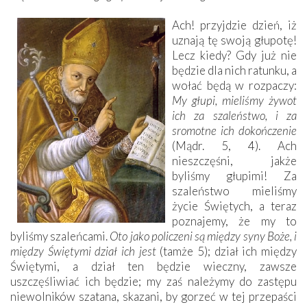
Ach! przyjdzie dzień, iż
uznają tę swoją głupotę!
Lecz kiedy? Gdy już nie
będzie dla nich ratunku, a
wołać będą w rozpaczy:
My głupi, mieliśmy żywot
ich za szaleństwo, i za
sromotne ich dokończenie
(Mądr. 5, 4). Ach
nieszczęśni, jakże
byliśmy głupimi! Za
szaleństwo mieliśmy
życie Świętych, a teraz
poznajemy, że my to
byliśmy szaleńcami.
Oto jako policzeni są między syny Boże, i
między Świętymi dział ich jest
(tamże 5); dział ich między
Świętymi, a dział ten będzie wieczny, zawsze
uszczęśliwiać ich będzie; my zaś należymy do zastępu
niewolników szatana, skazani, by gorzeć w tej przepaści