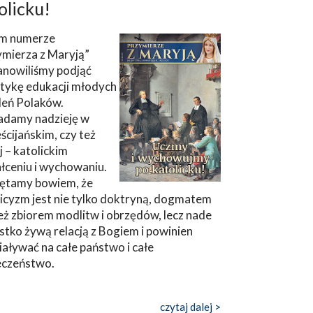
olicku!
m numerze
ymierza z Maryją”
anowiliśmy podjąć
tykę edukacji młodych
leń Polaków.
adamy nadzieję w
ścijańskim, czy też
ej – katolickim
łceniu i wychowaniu.
ętamy bowiem, że
icyzm jest nie tylko doktryną, dogmatem
eż zbiorem modlitw i obrzędów, lecz nade
tko żywą relacją z Bogiem i powinien
aływać na całe państwo i całe
eczeństwo.
czytaj dalej >