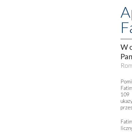
A
F
W o
Pan
Rom
Pomi
Fati
109 
ukaz
przes
Fati
liczn