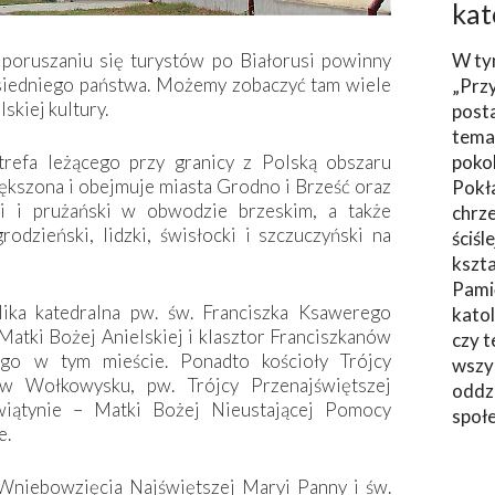
kat
poruszaniu się turystów po Białorusi powinny
W ty
ąsiedniego państwa. Możemy zobaczyć tam wiele
„Prz
skiej kultury.
post
tema
trefa leżącego przy granicy z Polską obszaru
poko
ększona i obejmuje miasta Grodno i Brześć oraz
Pokł
cki i prużański w obwodzie brzeskim, a także
chrze
odzieński, lidzki, świsłocki i szczuczyński na
ściśl
kszta
Pami
lika katedralna pw. św. Franciszka Ksawerego
katol
Matki Bożej Anielskiej i klasztor Franciszkanów
czy t
ego w tym mieście. Ponadto kościoły Trójcy
wszys
w Wołkowysku, pw. Trójcy Przenajświętszej
oddzi
iątynie – Matki Bożej Nieustającej Pomocy
społ
e.
Wniebowzięcia Najświętszej Maryi Panny i św.