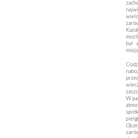
zac
naj
wiel
zarów
Każd
możli
był 
miej
Codzi
nabo
prze
wiec
zaszc
W pa
atmo
spo
piel
Ojcz
zarów