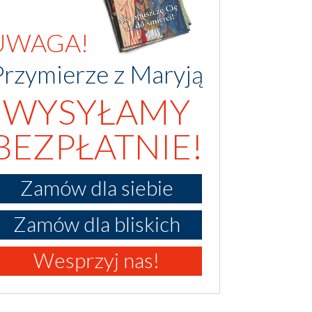
UWAGA!
Przymierze z Maryją
WYSYŁAMY
BEZPŁATNIE!
Zamów dla siebie
Zamów dla bliskich
Wesprzyj nas!