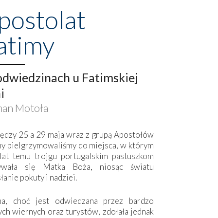
postolat
atimy
dwiedzinach u Fatimskiej
i
an Motoła
ędzy 25 a 29 maja wraz z grupą Apostołów
my pielgrzymowaliśmy do miejsca, w którym
lat temu trojgu portugalskim pastuszkom
ywała się Matka Boża, niosąc światu
łanie pokuty i nadziei.
ma, choć jest odwiedzana przez bardzo
ych wiernych oraz turystów, zdołała jednak