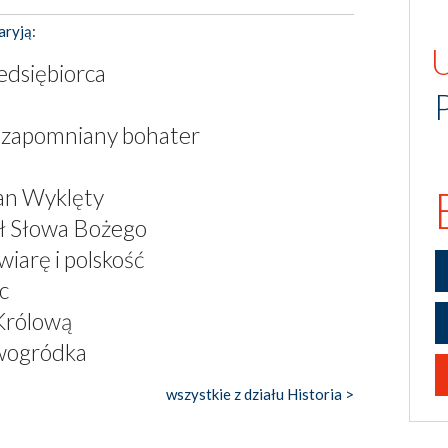
aryją:
zedsiębiorca
- zapomniany bohater
an Wyklęty
oł Słowa Bożego
wiarę i polskość
c
Królową
wogródka
wszystkie z działu Historia >