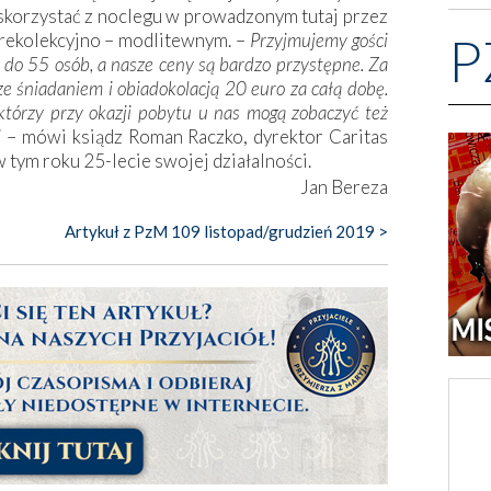
skorzystać z noclegu w prowadzonym tutaj przez
P
 rekolekcyjno – modlitewnym. –
Przyjmujemy gości
 do 55 osób, a nasze ceny są bardzo przystępne. Za
ze śniadaniem i obiadokolacją 20 euro za całą dobę.
 którzy przy okazji pobytu u nas mogą zobaczyć też
i
– mówi ksiądz Roman Raczko, dyrektor Caritas
 tym roku 25-lecie swojej działalności.
Jan Bereza
Artykuł z PzM 109 listopad/grudzień 2019 >