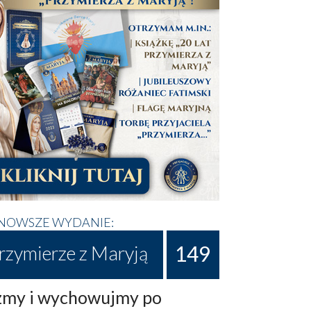
NOWSZE WYDANIE:
149
rzymierze z Maryją
my i wychowujmy po