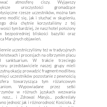
hować atmosferę ciszy. Wyjąwszy
większe uroczystości gromadzące
otysięczne rzesze uczestników, można tam
no modlić się, jak i słuchać w skupieniu.
ego dnia chętnie korzystaliśmy z tej
wości tym bardziej, że nasz hotel położony
w bezpośredniej bliskości bazyliki oraz
sca Maryjnych objawień.
ennie uczestniczyliśmy też w tradycyjnych
żeństwach i procesjach na olbrzymim placu
d sanktuarium. W trakcie trzeciego
zoru przedstawiciele naszej grupy mieli
zytną okazję prowadzić fragment modlitwy.
mięci uczestników pozostanie z pewnością
sfera towarzysząca tym różańcowym
tkaniom. Wypowiadane przez setki
grzymów w różnych językach wezwania
e nasz
… i
Zdrowaś Maryjo
… podkreślały
no jedność jak i różnorodność Kościoła. Z