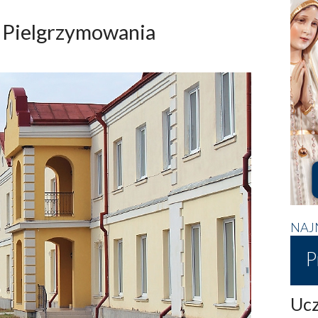
 Pielgrzymowania
NAJ
P
Ucz