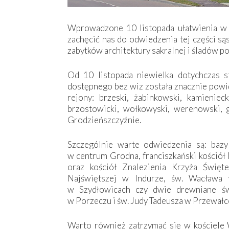
Wprowadzone 10 listopada ułatwienia w 
zachęcić nas do odwiedzenia tej części s
zabytków architektury sakralnej i śladów pol
Od 10 listopada niewielka dotychczas s
dostępnego bez wiz została znacznie powi
rejony: brzeski, żabinkowski, kamienie
brzostowicki, wołkowyski, werenowski, gr
Grodzieńszczyźnie.
Szczególnie warte odwiedzenia są: bazy
w centrum Grodna, franciszkański kościół 
oraz kościół Znalezienia Krzyża Święt
Najświętszej w Indurze, św. Wacława 
w Szydłowicach czy dwie drewniane św
w Porzeczu i św. Judy Tadeusza w Przewałc
Warto również zatrzymać się w kościele 