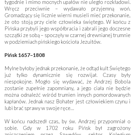
tygodnie i mimo mocnych upałów nie uległo rozkładowi.
Wręcz przeciwnie – wydawało przyjemną woń.
Gromadzący się licznie wierni musieli mieć przekonanie,
że oto stoją przy ciele człowieka świętego. W końcu z
Pińska przybyli jego współbracia i zabrali jego doczesne
szczątki ze sobą – spoczęły w czarnej drewnianej trumnie
w podziemiach pińskiego kościoła Jezuitów.
Pińsk 1657–1808
Mylne byłoby jednak przekonanie, że odtąd kult Świętego
już tylko dynamicznie się rozwijał. Czasy były
niespokojne. Mogło się wydawać, że Andrzej Bobola
zostanie zupełnie zapomniany, a jego ciała nie będzie
można odnaleźć wśród trumien innych pomordowanych
kapłanów. Jednak nasz Bohater jest człowiekiem czynu i
lubi brać sprawy w swoje ręce…
W końcu nadszedł czas, by św. Andrzej przypomniał o
sobie. Gdy w 1702 roku Pińsk był zagrożony
zniszczeniem przez Szwedów, rektor Kolegium