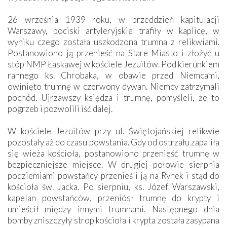
26 września 1939 roku, w przeddzień kapitulacji
Warszawy, pociski artyleryjskie trafiły w kaplicę, w
wyniku czego została uszkodzona trumna z relikwiami.
Postanowiono ją przenieść na Stare Miasto i złożyć u
stóp NMP Łaskawej w kościele Jezuitów. Pod kierunkiem
rannego ks. Chrobaka, w obawie przed Niemcami,
owinięto trumnę w czerwony dywan. Niemcy zatrzymali
pochód. Ujrzawszy księdza i trumnę, pomyśleli, że to
pogrzeb i pozwolili iść dalej.
W kościele Jezuitów przy ul. Świętojańskiej relikwie
pozostały aż do czasu powstania. Gdy od ostrzału zapaliła
się wieża kościoła, postanowiono przenieść trumnę w
bezpieczniejsze miejsce. W drugiej połowie sierpnia
podziemiami powstańcy przenieśli ją na Rynek i stąd do
kościoła św. Jacka. Po sierpniu, ks. Józef Warszawski,
kapelan powstańców, przeniósł trumnę do krypty i
umieścił między innymi trumnami. Następnego dnia
bomby zniszczyły strop kościoła i krypta została zasypana