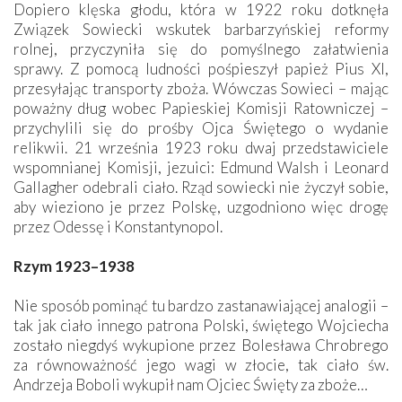
Dopiero klęska głodu, która w 1922 roku dotknęła
Związek Sowiecki wskutek barbarzyńskiej reformy
rolnej, przyczyniła się do pomyślnego załatwienia
sprawy. Z pomocą ludności pośpieszył papież Pius XI,
przesyłając transporty zboża. Wówczas Sowieci – mając
poważny dług wobec Papieskiej Komisji Ratowniczej –
przychylili się do prośby Ojca Świętego o wydanie
relikwii. 21 września 1923 roku dwaj przedstawiciele
wspomnianej Komisji, jezuici: Edmund Walsh i Leonard
Gallagher odebrali ciało. Rząd sowiecki nie życzył sobie,
aby wieziono je przez Polskę, uzgodniono więc drogę
przez Odessę i Konstantynopol.
Rzym 1923–1938
Nie sposób pominąć tu bardzo zastanawiającej analogii –
tak jak ciało innego patrona Polski, świętego Wojciecha
zostało niegdyś wykupione przez Bolesława Chrobrego
za równoważność jego wagi w złocie, tak ciało św.
Andrzeja Boboli wykupił nam Ojciec Święty za zboże…