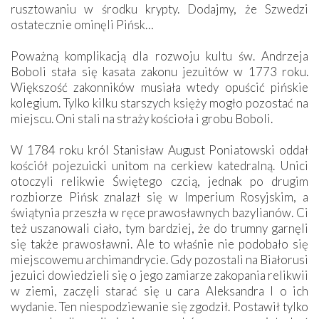
rusztowaniu w środku krypty. Dodajmy, że Szwedzi
ostatecznie ominęli Pińsk…
Poważną komplikacją dla rozwoju kultu św. Andrzeja
Boboli stała się kasata zakonu jezuitów w 1773 roku.
Większość zakonników musiała wtedy opuścić pińskie
kolegium. Tylko kilku starszych księży mogło pozostać na
miejscu. Oni stali na straży kościoła i grobu Boboli.
W 1784 roku król Stanisław August Poniatowski oddał
kościół pojezuicki unitom na cerkiew katedralną. Unici
otoczyli relikwie Świętego czcią, jednak po drugim
rozbiorze Pińsk znalazł się w Imperium Rosyjskim, a
świątynia przeszła w ręce prawosławnych bazylianów. Ci
też uszanowali ciało, tym bardziej, że do trumny garnęli
się także prawosławni. Ale to właśnie nie podobało się
miejscowemu archimandrycie. Gdy pozostali na Białorusi
jezuici dowiedzieli się o jego zamiarze zakopania relikwii
w ziemi, zaczęli starać się u cara Aleksandra I o ich
wydanie. Ten niespodziewanie się zgodził. Postawił tylko