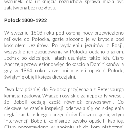
warunek: dla uniknięcia rozruchów sprawa miała być
załatwiona bez rozgłosu.
Połock 1808–1922
W styczniu 1808 roku pod osłoną nocy przewieziono
relikwie do Połocka, gdzie złożono je w krypcie pod
kościołem Jezuitów. Po wydaleniu jezuitów z Rosji,
wszystkie ich zabudowania w Połocku oddano pijarom.
Jednak po dziesięciu latach ­usunięto także ich. Ciało
Andrzeja przewieziono więc do kościoła Dominikanów, a
gdy w 1864 roku także oni musieli opuścić Połock,
świątynię objęli księża diecezjalni.
Dwa lata później do Połocka przyjechała z Petersburga
komisja rządowa. Władze rosyjskie zaniepokoiły wieści,
że Boboli oddają cześć również prawosławni. Co
ciekawe, w czasie inspekcji oderwała się od sklepienia
cegła i raniła jednego z urzędników. Doszukując się w tym
interwencji Boboli, komisarze szybko opuścili kaplicę.
Ciało pozostawiono w spokoju aż do komunistycznej