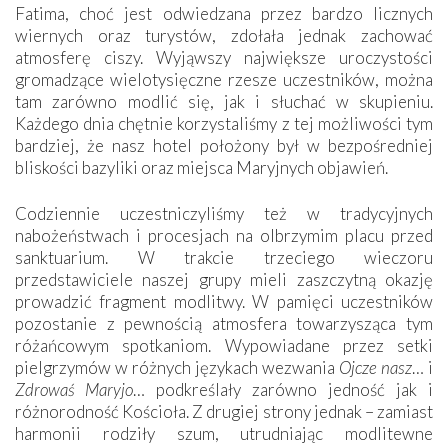
Fatima, choć jest odwiedzana przez bardzo licznych
wiernych oraz turystów, zdołała jednak zachować
atmosferę ciszy. Wyjąwszy największe uroczystości
gromadzące wielotysięczne rzesze uczestników, można
tam zarówno modlić się, jak i słuchać w skupieniu.
Każdego dnia chętnie korzystaliśmy z tej możliwości tym
bardziej, że nasz hotel położony był w bezpośredniej
bliskości bazyliki oraz miejsca Maryjnych objawień.
Codziennie uczestniczyliśmy też w tradycyjnych
nabożeństwach i procesjach na olbrzymim placu przed
sanktuarium. W trakcie trzeciego wieczoru
przedstawiciele naszej grupy mieli zaszczytną okazję
prowadzić fragment modlitwy. W pamięci uczestników
pozostanie z pewnością atmosfera towarzysząca tym
różańcowym spotkaniom. Wypowiadane przez setki
pielgrzymów w różnych językach wezwania
Ojcze nasz
… i
Zdrowaś Maryjo
… podkreślały zarówno jedność jak i
różnorodność Kościoła. Z drugiej strony jednak – zamiast
harmonii rodziły szum, utrudniając modlitewne