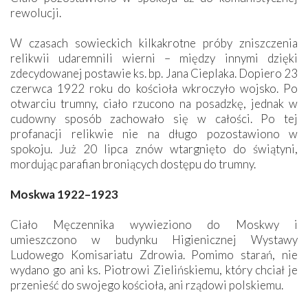
rewolucji.
W czasach sowieckich kilkakrotne próby zniszczenia
relikwii udaremnili wierni – między innymi dzięki
zdecydowanej postawie ks. bp. Jana Cieplaka. Dopiero 23
czerwca 1922 roku do kościoła wkroczyło wojsko. Po
otwarciu trumny, ciało rzucono na posadzkę, jednak w
cudowny sposób zachowało się w całości. Po tej
profanacji relikwie nie na długo pozostawiono w
spokoju. Już 20 lipca znów wtargnięto do świątyni,
mordując parafian broniących dostępu do trumny.
Moskwa 1922–1923
Ciało Męczennika wywieziono do Moskwy i
umieszczono w budynku Higienicznej Wystawy
Ludowego Komisariatu Zdrowia. Pomimo starań, nie
wydano go ani ks. Piotrowi Zielińskiemu, który chciał je
przenieść do swojego kościoła, ani rządowi polskiemu.