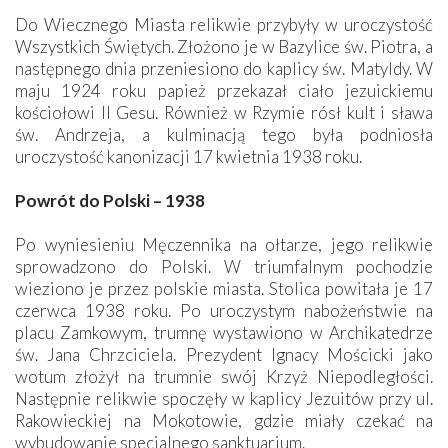
Do Wiecznego Miasta relikwie przybyły w uroczystość
Wszystkich Świętych. Złożono je w Bazylice św. Piotra, a
następnego dnia przeniesiono do kaplicy św. Matyldy. W
maju 1924 roku papież przekazał ciało jezuickiemu
kościołowi Il Gesu. Również w Rzymie rósł kult i sława
św. Andrzeja, a kulminacją tego była podniosła
uroczystość kanonizacji 17 kwietnia 1938 roku.
Powrót do Polski – 1938
Po wyniesieniu Męczennika na ołtarze, jego relikwie
sprowadzono do Polski. W triumfalnym pochodzie
wieziono je przez polskie miasta. Stolica powitała je 17
czerwca 1938 roku. Po uroczystym nabożeństwie na
placu Zamkowym, trumnę wystawiono w Archikatedrze
św. Jana Chrzciciela. Prezydent Ignacy Mościcki jako
wotum złożył na trumnie swój Krzyż Niepodległości.
Następnie relikwie spoczęły w kaplicy Jezuitów przy ul.
Rakowieckiej na Mokotowie, gdzie miały czekać na
wybudowanie specjalnego sanktuarium.