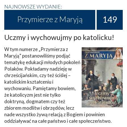
NAJNOWSZE WYDANIE:
149
Przymierze z Maryją
Uczmy i wychowujmy po katolicku!
W tym numerze „Przymierza z
Maryją” postanowiliśmy podjąć
tematykę edukacji młodych pokoleń
Polaków. Pokładamy nadzieję w
chrześcijańskim, czy też ściślej –
katolickim kształceniu i
wychowaniu. Pamiętamy bowiem,
że katolicyzm jest nie tylko
doktryną, dogmatem czy też
zbiorem modlitw i obrzędów, lecz
nade wszystko żywą relacją z Bogiem i powinien
oddziaływać na całe państwo i całe społeczeństwo.