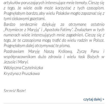
artykułów poruszających interesujące mnie tematy. Cieszę się
wymiarze tak osobistym, jak i zbiorowym, przypominają o
z tego, że wiele osób może korzystać z tych czasopism.
konieczności ciągłego zabiegania o własną duszę i o łaskę
Pragnęłabym bardzo, aby wielu Polaków mogło zapoznać się z
Opatrzności. Wierność przynosi pomyślność –
tymi ciekawymi gazetami.
przynajmniej w życiu duchowym. Odstępstwo owocuje
Bardzo serdecznie dziękuję za otrzymane ostatnio
nieszczęściem i śmiercią. Te uniwersalne prawdy
„Przymierze z Maryją” i „Apostoła Fatimy”. Znalazłam w tych
przychodziły na myśl, gdy słuchaliśmy opowieści
numerach wiele interesujących mnie zagadnień. Cieszę się z
przewodników o portugalskich monarchach i wodzach,
tego, że te czasopisma mogą trafić do wielu rodzin w Polsce.
zwycięskich bitwach i nieszczęśliwych losach grzesznych
Pragnęłabym dalej otrzymywać te pisma.
kochanków.
Pozdrawiam Maryję Naszą Królową. Życzę Panu i
współpracownikom dużo zdrowia i wielu łask Bożych w
Byli tym razem pośród Apostołów Fatimy reprezentanci
Jezusie i Maryi.
każdego spośród żyjących pokoleń. Najmłodszy uczestnik
Wdzięczna Czytelniczka
liczył sobie 13 lat, zaś senior, pan Zdzisław – już 94.
–
Krystyna z Pruszkowa
Całe życie marzyłem, by tu przyjechać
– przyznał w
rozmowie.
Nasza pielgrzymka nie byłaby tak bogata w duchową treść
Szczęść Boże!
bez obecności duszpasterza – księdza Krzysztofa.
Bardzo dziękuję za przysyłanie mi „Przymierza z Maryją”. Jest
czytaj dalej >
Oprócz zapewnienia nam możliwości codziennego
to pismo, które bardzo sobie cenię i szanuję. Redagujecie
wysłuchania Mszy Świętej, dawał on wyrazy swej
ciekawe artykuły. Zawsze czekam na nowe numery i pragnę