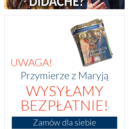
UWAGA!
Przymierze z Maryją
WYSYŁAMY
BEZPŁATNIE!
Zamów dla siebie