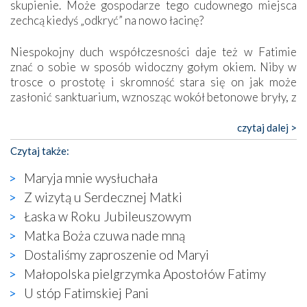
skupienie. Może gospodarze tego cudownego miejsca
zechcą kiedyś „odkryć” na nowo łacinę?
Niespokojny duch współczesności daje też w Fatimie
znać o sobie w sposób widoczny gołym okiem. Niby w
trosce o prostotę i skromność stara się on jak może
zasłonić sanktuarium, wznosząc wokół betonowe bryły, z
których niektóre nawet zostały poświęcone jako miejsca
katolickiego kultu. Tylko co wspólnego z żywą,
czytaj dalej >
autentyczną wiarą mogą mieć płaskie, szare bunkry albo
Czytaj także:
kaplice, w których Tabernakulum przypomina bardziej
skrzynkę na narzędzia? Albo co powiedzieć o ustawionym
Maryja mnie wysłuchała
tuż przy nowej bazylice wielkim krzyżu, na którym
Z wizytą u Serdecznej Matki
zamiast Chrystusa umieszczono dziwaczną postać jakby
Łaska w Roku Jubileuszowym
wyjętą ze starożytnych hieroglifów? W kulturowym
kontekście naszych czasów to raczej karykatura niż godny
Matka Boża czuwa nade mną
wizerunek Zbawiciela…
Dostaliśmy zaproszenie od Maryi
Zatem nawet w bezpośrednim otoczeniu sanktuarium
Małopolska pielgrzymka Apostołów Fatimy
naocznie przekonaliśmy się, że wewnątrz Kościoła toczy
U stóp Fatimskiej Pani
się ogromna walka o kształt katolicyzmu i o serca