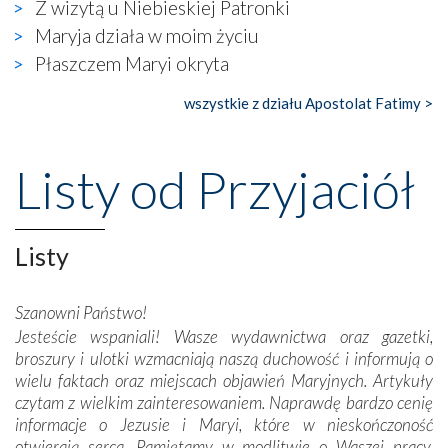
wierzących. Do czego to zmaganie może prowadzić,
Z wizytą u Niebieskiej Patronki
widzieliśmy w urokliwym, niewielkim mieście Obidos,
Maryja działa w moim życiu
gdzie w miejscu dawnego kościoła działa dzisiaj…
Płaszczem Maryi okryta
księgarnia.
wszystkie z działu Apostolat Fatimy >
Nasze pielgrzymkowe wyprawy, których celem były
wspaniałe klasztory w miasteczku Alcobaça czy w Batalhi,
przeniosły nas do czasów, gdy świątynie bez wątpienia
Listy od Przyjaciół
wznoszono na chwałę Bożą, na przykład – w podzięce za
Opatrznościową pomoc w wygranej bitwie o
niepodległość kraju. Zachwyt budziła potężna, a zarazem
misterna architektura tych monumentalnych dzieł,
Listy
wspaniałe zdobienia, dbałość ich twórców o detale,
połączenie talentów z wytrwałością i pracowitością
Szanowni Państwo!
budowniczych.
Jesteście wspaniali! Wasze wydawnictwa oraz gazetki,
broszury i ulotki wzmacniają naszą duchowość i informują o
Podążyliśmy też śladami fatimskich wizjonerów – Łucji
wielu faktach oraz miejscach objawień Maryjnych. Artykuły
dos Santos oraz świętych Hiacynty i Franciszka Marto.
czytam z wielkim zainteresowaniem. Naprawdę bardzo cenię
Modliliśmy się przy ich grobach. Odprawiliśmy Drogę
informacje o Jezusie i Maryi, które w nieskończoność
Krzyżową w ich rodzinnych stronach, odwiedziliśmy
otwierają serca. Pamiętamy w modlitwie o Waszej pracy.
domy, w których żyli.