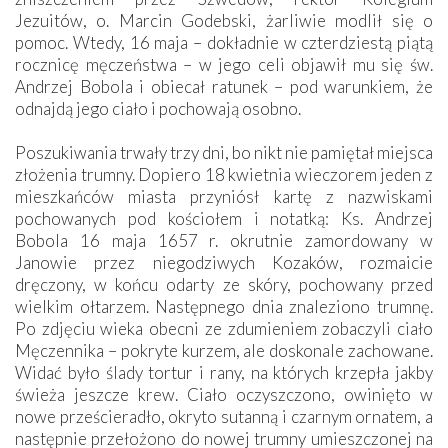
Jezuitów, o. Marcin Godebski, żarliwie modlił się o
pomoc. Wtedy, 16 maja – dokładnie w czterdziestą piątą
rocznicę męczeństwa – w jego celi objawił mu się św.
Andrzej Bobola i obiecał ratunek – pod warunkiem, że
odnajdą jego ciało i pochowają osobno.
Poszukiwania trwały trzy dni, bo nikt nie pamiętał miejsca
złożenia trumny. Dopiero 18 kwietnia wieczorem jeden z
mieszkańców miasta przyniósł kartę z nazwiskami
pochowanych pod kościołem i notatką: Ks. Andrzej
Bobola 16 maja 1657 r. okrutnie zamordowany w
Janowie przez niegodziwych Kozaków, rozmaicie
dręczony, w końcu odarty ze skóry, pochowany przed
wielkim ołtarzem. Następnego dnia znaleziono trumnę.
Po zdjęciu wieka obecni ze zdumieniem zobaczyli ciało
Męczennika – pokryte kurzem, ale doskonale zachowane.
Widać było ślady tortur i rany, na których krzepła jakby
świeża jeszcze krew. Ciało oczyszczono, owinięto w
nowe prześcieradło, okryto sutanną i czarnym ornatem, a
następnie przełożono do nowej trumny umieszczonej na