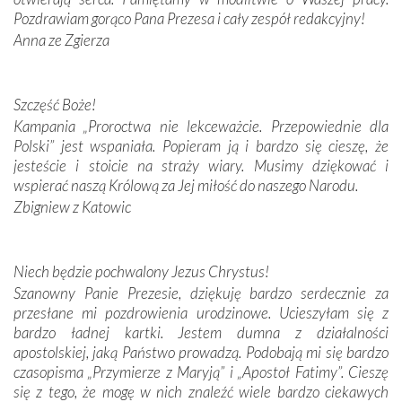
Pozdrawiam gorąco Pana Prezesa i cały zespół redakcyjny!
Anna ze Zgierza
W miejscu objawień Matki Bożej zapaliliśmy świece
przywiezione wraz z intencjami powierzonymi nam przez
Darczyńców w ramach akcji „Twoje światło w Fatimie”.
Podczas tej kilkudniowej wyprawy na każdym kroku
Szczęść Boże!
spotykaliśmy się z serdeczną otwartością
Kampania „Proroctwa nie lekceważcie. Przepowiednie dla
Portugalczyków. Podziwialiśmy ich ludową sztukę i
Polski” jest wspaniała. Popieram ją i bardzo się cieszę, że
zwyczaje. Mimo że nasze kraje są od siebie bardzo
jesteście i stoicie na straży wiary. Musimy dziękować i
oddalone, w żaden sposób nie czuliśmy się obco.
wspierać naszą Królową za Jej miłość do naszego Narodu.
Sprawiła to oczywiście sama Matka Boża, ale też
Zbigniew z Katowic
kulturowa bliskość biorąca swój początek w naszej
wspólnej wierze. Podczas wyjazdów do historycznych
miejsc, które znalazły się na trasie naszej pielgrzymki,
Niech będzie pochwalony Jezus Chrystus!
mieliśmy okazję przekonać się, że Maryja swoją opieką
Szanowny Panie Prezesie, dziękuję bardzo serdecznie za
otacza nie tylko nasz naród, lecz wszystkie nacje, które
przesłane mi pozdrowienia urodzinowe. Ucieszyłam się z
się Jej ufnie oddają, a także każdą osobę, która zawierza
bardzo ładnej kartki. Jestem dumna z działalności
Jej siebie oraz swych bliskich.
apostolskiej, jaką Państwo prowadzą. Podobają mi się bardzo
czasopisma „Przymierze z Maryją” i „Apostoł Fatimy”. Cieszę
Dzieje Portugalii to również historia wierności Bogu i
się z tego, że mogę w nich znaleźć wiele bardzo ciekawych
odstępstw, także w życiu władców. Trudne momenty w