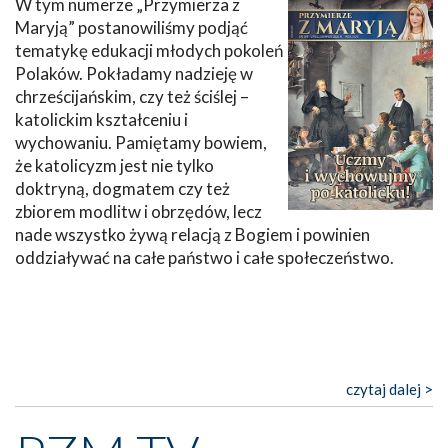
W tym numerze „Przymierza z
Maryją” postanowiliśmy podjąć
tematykę edukacji młodych pokoleń
Polaków. Pokładamy nadzieję w
chrześcijańskim, czy też ściślej –
katolickim kształceniu i
wychowaniu. Pamiętamy bowiem,
że katolicyzm jest nie tylko
doktryną, dogmatem czy też
zbiorem modlitw i obrzędów, lecz
nade wszystko żywą relacją z Bogiem i powinien
oddziaływać na całe państwo i całe społeczeństwo.
czytaj dalej >