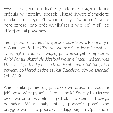
Wystarczy jednak oddać się lekturze książek, które
próbują w rzetelny sposób ukazać żywot ziemskiego
opiekuna naszego Zbawiciela, aby uświadomić sobie
heroiczność jego cnót wynikającą z wielkiej misji, do
której został powołany.
Jedną z tych cnót jest święte posłuszeństwo. Pisze o tym
o. Augustyn Berthe CSsR w swoim dziele
Jezus Chrystus –
życie, męka i triumf
, nawiązując do ewangelicznej sceny:
Anioł Pański ukazał się Józefowi we śnie i rzekł: „Wstań, weź
Dziecię i Jego Matkę i uchodź do Egiptu; pozostań tam, aż ci
powiem; bo Herod będzie szukał Dziecięcia, aby Je zgładzić”
(Mt 2,13).
Anioł zniknął, nie dając Józefowi czasu na zadanie
jakiegokolwiek pytania. Pełen ufności Święty Patriarcha
bez wahania wypełniał jednak polecenia Bożego
posłańca. Wstał natychmiast, poczynił pospieszne
przygotowania do podróży i zdając się na Opatrzność