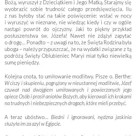
Bożą, wyruszył z Dzieciątkiem i Jego Matką. Starajmy się
wyobrazić sobie trudność całego przedsięwzięcia. Ilu
z nas byłoby stać na takie poświęcenie: wstać w nocy
i wyruszyć w nieznane, nie wiedząc kiedy i czy w ogóle
nastąpi powrót do ojczyzny. Jaki to piękny przykład
posłuszeństwa św. Józefa! Nawet nie zdążył zapytać
o drogę… Ponadto – z uwagi na to, że Święta Rodzina była
uboga – należy przypuszczać, że na wydatki związane z tą
podróżą Święty Oblubieniec Maryi miał tylko niewielką
sumę pieniędzy.
Kolejna cnota, to umiłowanie modlitwy. Pisze o. Berthe:
W ciszy i skupieniu, pogrążony w nieustannej modlitwie, Józef
czuwał nad dwojgiem umiłowanych i powierzonych jego
opiece Osób i prosił aniołów Bożych, aby kierowali ich krokami
na trudnych i niebezpiecznych drogach, które mieli przebyć
.
A teraz ubóstwo…
Biedni i ignorowani, nędzna jaskinia
służyła im za azyl w Egipcie
.