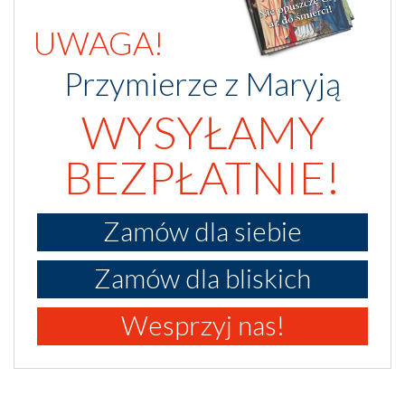
UWAGA!
Przymierze z Maryją
WYSYŁAMY
BEZPŁATNIE!
Zamów dla siebie
Zamów dla bliskich
Wesprzyj nas!