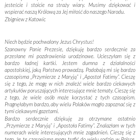
zwyczaje. Mimo że nasze kraje są od siebie bardzo
jesteście i stoicie na straży wiary. Musimy dziękować i
oddalone, w żaden sposób nie czuliśmy się obco.
wspierać naszą Królową za Jej miłość do naszego Narodu.
Sprawiła to oczywiście sama Matka Boża, ale też
Zbigniew z Katowic
kulturowa bliskość biorąca swój początek w naszej
wspólnej wierze. Podczas wyjazdów do historycznych
miejsc, które znalazły się na trasie naszej pielgrzymki,
Niech będzie pochwalony Jezus Chrystus!
mieliśmy okazję przekonać się, że Maryja swoją opieką
Szanowny Panie Prezesie, dziękuję bardzo serdecznie za
otacza nie tylko nasz naród, lecz wszystkie nacje, które
przesłane mi pozdrowienia urodzinowe. Ucieszyłam się z
się Jej ufnie oddają, a także każdą osobę, która zawierza
bardzo ładnej kartki. Jestem dumna z działalności
Jej siebie oraz swych bliskich.
apostolskiej, jaką Państwo prowadzą. Podobają mi się bardzo
czasopisma „Przymierze z Maryją” i „Apostoł Fatimy”. Cieszę
Dzieje Portugalii to również historia wierności Bogu i
się z tego, że mogę w nich znaleźć wiele bardzo ciekawych
odstępstw, także w życiu władców. Trudne momenty w
artykułów poruszających interesujące mnie tematy. Cieszę się
wymiarze tak osobistym, jak i zbiorowym, przypominają o
z tego, że wiele osób może korzystać z tych czasopism.
konieczności ciągłego zabiegania o własną duszę i o łaskę
Pragnęłabym bardzo, aby wielu Polaków mogło zapoznać się z
Opatrzności. Wierność przynosi pomyślność –
tymi ciekawymi gazetami.
przynajmniej w życiu duchowym. Odstępstwo owocuje
Bardzo serdecznie dziękuję za otrzymane ostatnio
nieszczęściem i śmiercią. Te uniwersalne prawdy
„Przymierze z Maryją” i „Apostoła Fatimy”. Znalazłam w tych
przychodziły na myśl, gdy słuchaliśmy opowieści
numerach wiele interesujących mnie zagadnień. Cieszę się z
przewodników o portugalskich monarchach i wodzach,
tego, że te czasopisma mogą trafić do wielu rodzin w Polsce.