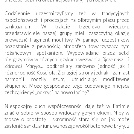
Codziennie uczestniczyliśmy też w tradycyjnych
nabożeństwach i procesjach na olbrzymim placu przed
sanktuarium. W trakcie trzeciego wieczoru
przedstawiciele naszej grupy mieli zaszczytną okazję
prowadzić fragment modlitwy. W pamięci uczestników
pozostanie z pewnością atmosfera towarzysząca tym
różańcowym spotkaniom. Wypowiadane przez setki
pielgrzymów w różnych językach wezwania
Ojcze nasz
… i
Zdrowaś Maryjo
… podkreślały zarówno jedność jak i
różnorodność Kościoła. Z drugiej strony jednak – zamiast
harmonii rodziły szum, utrudniając modlitewne
skupienie. Może gospodarze tego cudownego miejsca
zechcą kiedyś „odkryć” na nowo łacinę?
Niespokojny duch współczesności daje też w Fatimie
znać o sobie w sposób widoczny gołym okiem. Niby w
trosce o prostotę i skromność stara się on jak może
zasłonić sanktuarium, wznosząc wokół betonowe bryły, z
których niektóre nawet zostały poświęcone jako miejsca