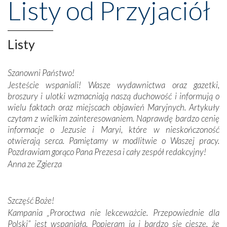
Listy od Przyjaciół
wznoszono na chwałę Bożą, na przykład – w podzięce za
Opatrznościową pomoc w wygranej bitwie o
niepodległość kraju. Zachwyt budziła potężna, a zarazem
misterna architektura tych monumentalnych dzieł,
Listy
wspaniałe zdobienia, dbałość ich twórców o detale,
połączenie talentów z wytrwałością i pracowitością
Szanowni Państwo!
budowniczych.
Jesteście wspaniali! Wasze wydawnictwa oraz gazetki,
broszury i ulotki wzmacniają naszą duchowość i informują o
Podążyliśmy też śladami fatimskich wizjonerów – Łucji
wielu faktach oraz miejscach objawień Maryjnych. Artykuły
dos Santos oraz świętych Hiacynty i Franciszka Marto.
czytam z wielkim zainteresowaniem. Naprawdę bardzo cenię
Modliliśmy się przy ich grobach. Odprawiliśmy Drogę
informacje o Jezusie i Maryi, które w nieskończoność
Krzyżową w ich rodzinnych stronach, odwiedziliśmy
otwierają serca. Pamiętamy w modlitwie o Waszej pracy.
domy, w których żyli.
Pozdrawiam gorąco Pana Prezesa i cały zespół redakcyjny!
Anna ze Zgierza
W miejscu objawień Matki Bożej zapaliliśmy świece
przywiezione wraz z intencjami powierzonymi nam przez
Darczyńców w ramach akcji „Twoje światło w Fatimie”.
Podczas tej kilkudniowej wyprawy na każdym kroku
Szczęść Boże!
spotykaliśmy się z serdeczną otwartością
Kampania „Proroctwa nie lekceważcie. Przepowiednie dla
Portugalczyków. Podziwialiśmy ich ludową sztukę i
Polski” jest wspaniała. Popieram ją i bardzo się cieszę, że