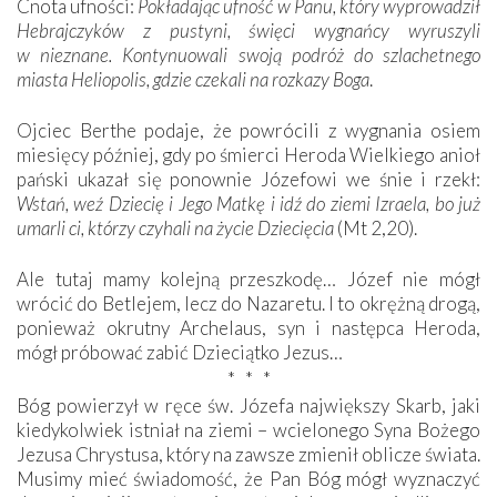
Cnota ufności:
Pokładając ufność w Panu, który wyprowadził
Hebrajczyków z pustyni, święci wygnańcy wyruszyli
w nieznane. Kontynuowali swoją podróż do szlachetnego
miasta Heliopolis, gdzie czekali na rozkazy Boga
.
Ojciec Berthe podaje, że powrócili z wygnania osiem
miesięcy później, gdy po śmierci Heroda Wielkiego anioł
pański ukazał się ponownie Józefowi we śnie i rzekł:
Wstań, weź Dziecię i Jego Matkę i idź do ziemi Izraela, bo już
umarli ci, którzy czyhali na życie Dziecięcia
(Mt 2,20).
Ale tutaj mamy kolejną przeszkodę… Józef nie mógł
wrócić do Betlejem, lecz do Nazaretu. I to okrężną drogą,
ponieważ okrutny Archelaus, syn i następca Heroda,
mógł próbować zabić Dzieciątko Jezus…
* * *
Bóg powierzył w ręce św. Józefa największy Skarb, jaki
kiedykolwiek istniał na ziemi – wcielonego Syna Bożego
Jezusa Chrystusa, który na zawsze zmienił oblicze świata.
Musimy mieć świadomość, że Pan Bóg mógł wyznaczyć