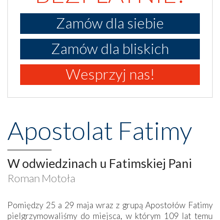
Zamów dla siebie
Zamów dla bliskich
Wesprzyj nas!
Apostolat Fatimy
W odwiedzinach u Fatimskiej Pani
Roman Motoła
Pomiędzy 25 a 29 maja wraz z grupą Apostołów Fatimy
pielgrzymowaliśmy do miejsca, w którym 109 lat temu