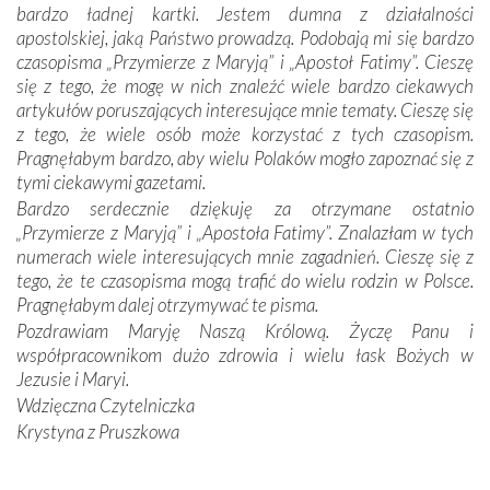
bardzo ładnej kartki. Jestem dumna z działalności
apostolskiej, jaką Państwo prowadzą. Podobają mi się bardzo
Dzieje Portugalii to również historia wierności Bogu i
czasopisma „Przymierze z Maryją” i „Apostoł Fatimy”. Cieszę
odstępstw, także w życiu władców. Trudne momenty w
się z tego, że mogę w nich znaleźć wiele bardzo ciekawych
wymiarze tak osobistym, jak i zbiorowym, przypominają o
artykułów poruszających interesujące mnie tematy. Cieszę się
konieczności ciągłego zabiegania o własną duszę i o łaskę
z tego, że wiele osób może korzystać z tych czasopism.
Opatrzności. Wierność przynosi pomyślność –
Pragnęłabym bardzo, aby wielu Polaków mogło zapoznać się z
przynajmniej w życiu duchowym. Odstępstwo owocuje
tymi ciekawymi gazetami.
nieszczęściem i śmiercią. Te uniwersalne prawdy
Bardzo serdecznie dziękuję za otrzymane ostatnio
przychodziły na myśl, gdy słuchaliśmy opowieści
„Przymierze z Maryją” i „Apostoła Fatimy”. Znalazłam w tych
przewodników o portugalskich monarchach i wodzach,
numerach wiele interesujących mnie zagadnień. Cieszę się z
zwycięskich bitwach i nieszczęśliwych losach grzesznych
tego, że te czasopisma mogą trafić do wielu rodzin w Polsce.
kochanków.
Pragnęłabym dalej otrzymywać te pisma.
Pozdrawiam Maryję Naszą Królową. Życzę Panu i
Byli tym razem pośród Apostołów Fatimy reprezentanci
współpracownikom dużo zdrowia i wielu łask Bożych w
każdego spośród żyjących pokoleń. Najmłodszy uczestnik
Jezusie i Maryi.
liczył sobie 13 lat, zaś senior, pan Zdzisław – już 94.
–
Wdzięczna Czytelniczka
Całe życie marzyłem, by tu przyjechać
– przyznał w
Krystyna z Pruszkowa
rozmowie.
Nasza pielgrzymka nie byłaby tak bogata w duchową treść