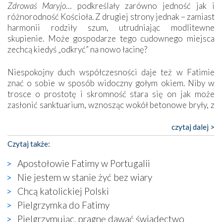
Zdrowaś Maryjo
… podkreślały zarówno jedność jak i
różnorodność Kościoła. Z drugiej strony jednak – zamiast
harmonii rodziły szum, utrudniając modlitewne
skupienie. Może gospodarze tego cudownego miejsca
zechcą kiedyś „odkryć” na nowo łacinę?
Niespokojny duch współczesności daje też w Fatimie
znać o sobie w sposób widoczny gołym okiem. Niby w
trosce o prostotę i skromność stara się on jak może
zasłonić sanktuarium, wznosząc wokół betonowe bryły, z
których niektóre nawet zostały poświęcone jako miejsca
katolickiego kultu. Tylko co wspólnego z żywą,
czytaj dalej >
autentyczną wiarą mogą mieć płaskie, szare bunkry albo
Czytaj także:
kaplice, w których Tabernakulum przypomina bardziej
skrzynkę na narzędzia? Albo co powiedzieć o ustawionym
Apostołowie Fatimy w Portugalii
tuż przy nowej bazylice wielkim krzyżu, na którym
Nie jestem w stanie żyć bez wiary
zamiast Chrystusa umieszczono dziwaczną postać jakby
Chcą katolickiej Polski
wyjętą ze starożytnych hieroglifów? W kulturowym
kontekście naszych czasów to raczej karykatura niż godny
Pielgrzymka do Fatimy
wizerunek Zbawiciela…
Pielgrzymując, pragnę dawać świadectwo