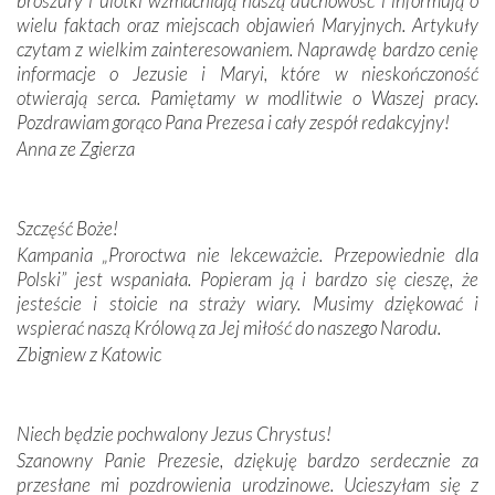
broszury i ulotki wzmacniają naszą duchowość i informują o
dos Santos oraz świętych Hiacynty i Franciszka Marto.
wielu faktach oraz miejscach objawień Maryjnych. Artykuły
Modliliśmy się przy ich grobach. Odprawiliśmy Drogę
czytam z wielkim zainteresowaniem. Naprawdę bardzo cenię
Krzyżową w ich rodzinnych stronach, odwiedziliśmy
informacje o Jezusie i Maryi, które w nieskończoność
domy, w których żyli.
otwierają serca. Pamiętamy w modlitwie o Waszej pracy.
Pozdrawiam gorąco Pana Prezesa i cały zespół redakcyjny!
W miejscu objawień Matki Bożej zapaliliśmy świece
Anna ze Zgierza
przywiezione wraz z intencjami powierzonymi nam przez
Darczyńców w ramach akcji „Twoje światło w Fatimie”.
Podczas tej kilkudniowej wyprawy na każdym kroku
spotykaliśmy się z serdeczną otwartością
Szczęść Boże!
Portugalczyków. Podziwialiśmy ich ludową sztukę i
Kampania „Proroctwa nie lekceważcie. Przepowiednie dla
zwyczaje. Mimo że nasze kraje są od siebie bardzo
Polski” jest wspaniała. Popieram ją i bardzo się cieszę, że
oddalone, w żaden sposób nie czuliśmy się obco.
jesteście i stoicie na straży wiary. Musimy dziękować i
Sprawiła to oczywiście sama Matka Boża, ale też
wspierać naszą Królową za Jej miłość do naszego Narodu.
kulturowa bliskość biorąca swój początek w naszej
Zbigniew z Katowic
wspólnej wierze. Podczas wyjazdów do historycznych
miejsc, które znalazły się na trasie naszej pielgrzymki,
mieliśmy okazję przekonać się, że Maryja swoją opieką
Niech będzie pochwalony Jezus Chrystus!
otacza nie tylko nasz naród, lecz wszystkie nacje, które
Szanowny Panie Prezesie, dziękuję bardzo serdecznie za
się Jej ufnie oddają, a także każdą osobę, która zawierza
przesłane mi pozdrowienia urodzinowe. Ucieszyłam się z
Jej siebie oraz swych bliskich.