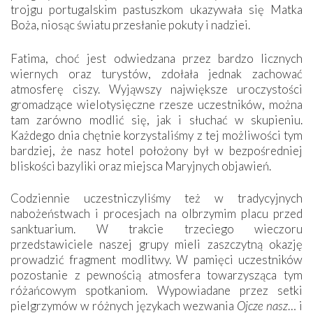
trojgu portugalskim pastuszkom ukazywała się Matka
Boża, niosąc światu przesłanie pokuty i nadziei.
Fatima, choć jest odwiedzana przez bardzo licznych
wiernych oraz turystów, zdołała jednak zachować
atmosferę ciszy. Wyjąwszy największe uroczystości
gromadzące wielotysięczne rzesze uczestników, można
tam zarówno modlić się, jak i słuchać w skupieniu.
Każdego dnia chętnie korzystaliśmy z tej możliwości tym
bardziej, że nasz hotel położony był w bezpośredniej
bliskości bazyliki oraz miejsca Maryjnych objawień.
Codziennie uczestniczyliśmy też w tradycyjnych
nabożeństwach i procesjach na olbrzymim placu przed
sanktuarium. W trakcie trzeciego wieczoru
przedstawiciele naszej grupy mieli zaszczytną okazję
prowadzić fragment modlitwy. W pamięci uczestników
pozostanie z pewnością atmosfera towarzysząca tym
różańcowym spotkaniom. Wypowiadane przez setki
pielgrzymów w różnych językach wezwania
Ojcze nasz
… i