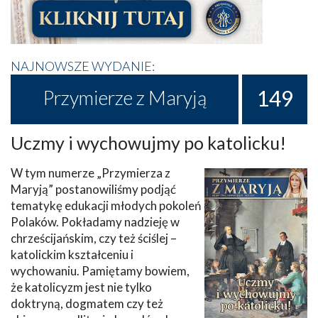
NAJNOWSZE WYDANIE:
149
Przymierze z Maryją
Uczmy i wychowujmy po katolicku!
W tym numerze „Przymierza z
Maryją” postanowiliśmy podjąć
tematykę edukacji młodych pokoleń
Polaków. Pokładamy nadzieję w
chrześcijańskim, czy też ściślej –
katolickim kształceniu i
wychowaniu. Pamiętamy bowiem,
że katolicyzm jest nie tylko
doktryną, dogmatem czy też