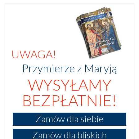
UWAGA!
Przymierze z Maryją
WYSYŁAMY
BEZPŁATNIE!
Zamów dla siebie
Zamów dla bliskich