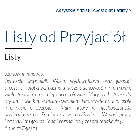
gdzie w miejscu dawnego kościoła działa dzisiaj…
księgarnia.
wszystkie z działu Apostolat Fatimy >
Nasze pielgrzymkowe wyprawy, których celem były
wspaniałe klasztory w miasteczku Alcobaça czy w Batalhi,
Listy od Przyjaciół
przeniosły nas do czasów, gdy świątynie bez wątpienia
wznoszono na chwałę Bożą, na przykład – w podzięce za
Opatrznościową pomoc w wygranej bitwie o
Listy
niepodległość kraju. Zachwyt budziła potężna, a zarazem
misterna architektura tych monumentalnych dzieł,
wspaniałe zdobienia, dbałość ich twórców o detale,
Szanowni Państwo!
połączenie talentów z wytrwałością i pracowitością
Jesteście wspaniali! Wasze wydawnictwa oraz gazetki,
budowniczych.
broszury i ulotki wzmacniają naszą duchowość i informują o
wielu faktach oraz miejscach objawień Maryjnych. Artykuły
Podążyliśmy też śladami fatimskich wizjonerów – Łucji
czytam z wielkim zainteresowaniem. Naprawdę bardzo cenię
dos Santos oraz świętych Hiacynty i Franciszka Marto.
informacje o Jezusie i Maryi, które w nieskończoność
Modliliśmy się przy ich grobach. Odprawiliśmy Drogę
otwierają serca. Pamiętamy w modlitwie o Waszej pracy.
Krzyżową w ich rodzinnych stronach, odwiedziliśmy
Pozdrawiam gorąco Pana Prezesa i cały zespół redakcyjny!
domy, w których żyli.
Anna ze Zgierza