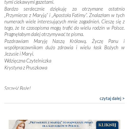
tymi ciekawymi gazetami.
Opatrzności. Wierność przynosi pomyślność –
Bardzo serdecznie dziękuję za otrzymane ostatnio
przynajmniej w życiu duchowym. Odstępstwo owocuje
„Przymierze z Maryją” i „Apostoła Fatimy”. Znalazłam w tych
nieszczęściem i śmiercią. Te uniwersalne prawdy
numerach wiele interesujących mnie zagadnień. Cieszę się z
przychodziły na myśl, gdy słuchaliśmy opowieści
tego, że te czasopisma mogą trafić do wielu rodzin w Polsce.
przewodników o portugalskich monarchach i wodzach,
Pragnęłabym dalej otrzymywać te pisma.
zwycięskich bitwach i nieszczęśliwych losach grzesznych
Pozdrawiam Maryję Naszą Królową. Życzę Panu i
kochanków.
współpracownikom dużo zdrowia i wielu łask Bożych w
Jezusie i Maryi.
Byli tym razem pośród Apostołów Fatimy reprezentanci
Wdzięczna Czytelniczka
każdego spośród żyjących pokoleń. Najmłodszy uczestnik
Krystyna z Pruszkowa
liczył sobie 13 lat, zaś senior, pan Zdzisław – już 94.
–
Całe życie marzyłem, by tu przyjechać
– przyznał w
rozmowie.
Szczęść Boże!
Bardzo dziękuję za przysyłanie mi „Przymierza z Maryją”. Jest
Nasza pielgrzymka nie byłaby tak bogata w duchową treść
czytaj dalej >
to pismo, które bardzo sobie cenię i szanuję. Redagujecie
bez obecności duszpasterza – księdza Krzysztofa.
ciekawe artykuły. Zawsze czekam na nowe numery i pragnę
Oprócz zapewnienia nam możliwości codziennego
poinformować, że zawsze będę Was wspierać. Niech Pan Bóg
wysłuchania Mszy Świętej, dawał on wyrazy swej
nas prowadzi!
niezwykłej czci dla Matki Bożej śpiewem
Godzinek
i
Barbara
pięknych pieśni.