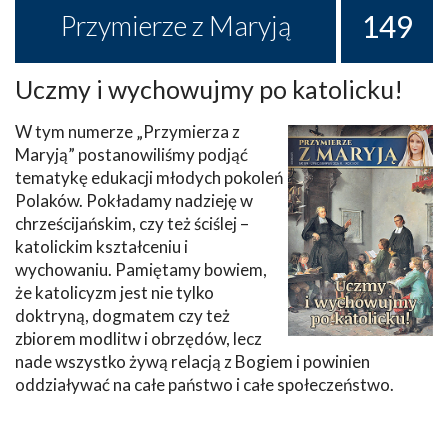
149
Przymierze z Maryją
Uczmy i wychowujmy po katolicku!
W tym numerze „Przymierza z
Maryją” postanowiliśmy podjąć
tematykę edukacji młodych pokoleń
Polaków. Pokładamy nadzieję w
chrześcijańskim, czy też ściślej –
katolickim kształceniu i
wychowaniu. Pamiętamy bowiem,
że katolicyzm jest nie tylko
doktryną, dogmatem czy też
zbiorem modlitw i obrzędów, lecz
nade wszystko żywą relacją z Bogiem i powinien
oddziaływać na całe państwo i całe społeczeństwo.