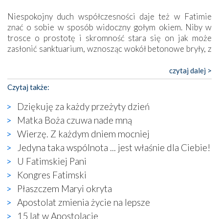
Niespokojny duch współczesności daje też w Fatimie
znać o sobie w sposób widoczny gołym okiem. Niby w
trosce o prostotę i skromność stara się on jak może
zasłonić sanktuarium, wznosząc wokół betonowe bryły, z
których niektóre nawet zostały poświęcone jako miejsca
katolickiego kultu. Tylko co wspólnego z żywą,
czytaj dalej >
autentyczną wiarą mogą mieć płaskie, szare bunkry albo
Czytaj także:
kaplice, w których Tabernakulum przypomina bardziej
skrzynkę na narzędzia? Albo co powiedzieć o ustawionym
Dziękuję za każdy przeżyty dzień
tuż przy nowej bazylice wielkim krzyżu, na którym
Matka Boża czuwa nade mną
zamiast Chrystusa umieszczono dziwaczną postać jakby
Wierzę. Z każdym dniem mocniej
wyjętą ze starożytnych hieroglifów? W kulturowym
kontekście naszych czasów to raczej karykatura niż godny
Jedyna taka wspólnota ... jest właśnie dla Ciebie!
wizerunek Zbawiciela…
U Fatimskiej Pani
Zatem nawet w bezpośrednim otoczeniu sanktuarium
Kongres Fatimski
naocznie przekonaliśmy się, że wewnątrz Kościoła toczy
Płaszczem Maryi okryta
się ogromna walka o kształt katolicyzmu i o serca
wierzących. Do czego to zmaganie może prowadzić,
Apostolat zmienia życie na lepsze
widzieliśmy w urokliwym, niewielkim mieście Obidos,
15 lat w Apostolacie