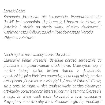
W miejscu objawień Matki Bożej zapaliliśmy świece
przywiezione wraz z intencjami powierzonymi nam przez
Szczęść Boże!
Darczyńców w ramach akcji „Twoje światło w Fatimie”.
Kampania „Proroctwa nie lekceważcie. Przepowiednie dla
Podczas tej kilkudniowej wyprawy na każdym kroku
Polski” jest wspaniała. Popieram ją i bardzo się cieszę, że
spotykaliśmy się z serdeczną otwartością
jesteście i stoicie na straży wiary. Musimy dziękować i
Portugalczyków. Podziwialiśmy ich ludową sztukę i
wspierać naszą Królową za Jej miłość do naszego Narodu.
zwyczaje. Mimo że nasze kraje są od siebie bardzo
oddalone, w żaden sposób nie czuliśmy się obco.
Zbigniew z Katowic
Sprawiła to oczywiście sama Matka Boża, ale też
kulturowa bliskość biorąca swój początek w naszej
wspólnej wierze. Podczas wyjazdów do historycznych
Niech będzie pochwalony Jezus Chrystus!
miejsc, które znalazły się na trasie naszej pielgrzymki,
Szanowny Panie Prezesie, dziękuję bardzo serdecznie za
mieliśmy okazję przekonać się, że Maryja swoją opieką
przesłane mi pozdrowienia urodzinowe. Ucieszyłam się z
otacza nie tylko nasz naród, lecz wszystkie nacje, które
bardzo ładnej kartki. Jestem dumna z działalności
się Jej ufnie oddają, a także każdą osobę, która zawierza
apostolskiej, jaką Państwo prowadzą. Podobają mi się bardzo
Jej siebie oraz swych bliskich.
czasopisma „Przymierze z Maryją” i „Apostoł Fatimy”. Cieszę
się z tego, że mogę w nich znaleźć wiele bardzo ciekawych
Dzieje Portugalii to również historia wierności Bogu i
artykułów poruszających interesujące mnie tematy. Cieszę się
odstępstw, także w życiu władców. Trudne momenty w
z tego, że wiele osób może korzystać z tych czasopism.
wymiarze tak osobistym, jak i zbiorowym, przypominają o
Pragnęłabym bardzo, aby wielu Polaków mogło zapoznać się z
konieczności ciągłego zabiegania o własną duszę i o łaskę