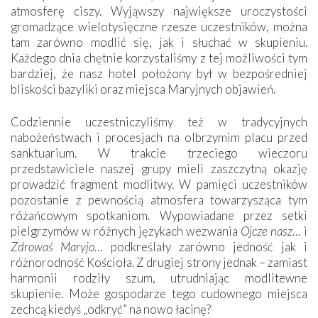
atmosferę ciszy. Wyjąwszy największe uroczystości
gromadzące wielotysięczne rzesze uczestników, można
tam zarówno modlić się, jak i słuchać w skupieniu.
Każdego dnia chętnie korzystaliśmy z tej możliwości tym
bardziej, że nasz hotel położony był w bezpośredniej
bliskości bazyliki oraz miejsca Maryjnych objawień.
Codziennie uczestniczyliśmy też w tradycyjnych
nabożeństwach i procesjach na olbrzymim placu przed
sanktuarium. W trakcie trzeciego wieczoru
przedstawiciele naszej grupy mieli zaszczytną okazję
prowadzić fragment modlitwy. W pamięci uczestników
pozostanie z pewnością atmosfera towarzysząca tym
różańcowym spotkaniom. Wypowiadane przez setki
pielgrzymów w różnych językach wezwania
Ojcze nasz
… i
Zdrowaś Maryjo
… podkreślały zarówno jedność jak i
różnorodność Kościoła. Z drugiej strony jednak – zamiast
harmonii rodziły szum, utrudniając modlitewne
skupienie. Może gospodarze tego cudownego miejsca
zechcą kiedyś „odkryć” na nowo łacinę?