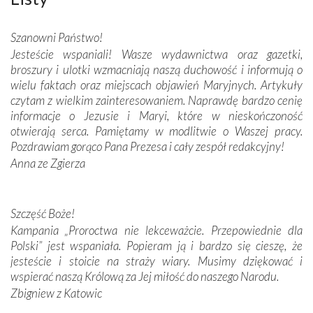
wspaniałe zdobienia, dbałość ich twórców o detale,
połączenie talentów z wytrwałością i pracowitością
Szanowni Państwo!
budowniczych.
Jesteście wspaniali! Wasze wydawnictwa oraz gazetki,
broszury i ulotki wzmacniają naszą duchowość i informują o
Podążyliśmy też śladami fatimskich wizjonerów – Łucji
wielu faktach oraz miejscach objawień Maryjnych. Artykuły
dos Santos oraz świętych Hiacynty i Franciszka Marto.
czytam z wielkim zainteresowaniem. Naprawdę bardzo cenię
Modliliśmy się przy ich grobach. Odprawiliśmy Drogę
informacje o Jezusie i Maryi, które w nieskończoność
Krzyżową w ich rodzinnych stronach, odwiedziliśmy
otwierają serca. Pamiętamy w modlitwie o Waszej pracy.
domy, w których żyli.
Pozdrawiam gorąco Pana Prezesa i cały zespół redakcyjny!
Anna ze Zgierza
W miejscu objawień Matki Bożej zapaliliśmy świece
przywiezione wraz z intencjami powierzonymi nam przez
Darczyńców w ramach akcji „Twoje światło w Fatimie”.
Podczas tej kilkudniowej wyprawy na każdym kroku
Szczęść Boże!
spotykaliśmy się z serdeczną otwartością
Kampania „Proroctwa nie lekceważcie. Przepowiednie dla
Portugalczyków. Podziwialiśmy ich ludową sztukę i
Polski” jest wspaniała. Popieram ją i bardzo się cieszę, że
zwyczaje. Mimo że nasze kraje są od siebie bardzo
jesteście i stoicie na straży wiary. Musimy dziękować i
oddalone, w żaden sposób nie czuliśmy się obco.
wspierać naszą Królową za Jej miłość do naszego Narodu.
Sprawiła to oczywiście sama Matka Boża, ale też
Zbigniew z Katowic
kulturowa bliskość biorąca swój początek w naszej