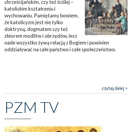
chrześcijańskim, czy też ściślej –
katolickim kształceniu i
wychowaniu. Pamiętamy bowiem,
że katolicyzm jest nie tylko
doktryną, dogmatem czy też
zbiorem modlitw i obrzędów, lecz
nade wszystko żywą relacją z Bogiem i powinien
oddziaływać na całe państwo i całe społeczeństwo.
czytaj dalej >
PZM TV