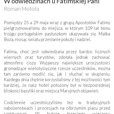
W odwiedzinach u Fatimskiej Pani
Roman Motoła
Pomiędzy 25 a 29 maja wraz z grupą Apostołów Fatimy
pielgrzymowaliśmy do miejsca, w którym 109 lat temu
trojgu portugalskim pastuszkom ukazywała się Matka
Boża, niosąc światu przesłanie pokuty i nadziei.
Fatima, choć jest odwiedzana przez bardzo licznych
wiernych oraz turystów, zdołała jednak zachować
atmosferę ciszy. Wyjąwszy największe uroczystości
gromadzące wielotysięczne rzesze uczestników, można
tam zarówno modlić się, jak i słuchać w skupieniu.
Każdego dnia chętnie korzystaliśmy z tej możliwości tym
bardziej, że nasz hotel położony był w bezpośredniej
bliskości bazyliki oraz miejsca Maryjnych objawień.
Codziennie uczestniczyliśmy też w tradycyjnych
nabożeństwach i procesjach na olbrzymim placu przed
sanktuarium. W trakcie trzeciego wieczoru