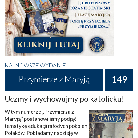
NAJNOWSZE WYDANIE:
149
Przymierze z Maryją
Uczmy i wychowujmy po katolicku!
W tym numerze „Przymierza z
Maryją” postanowiliśmy podjąć
tematykę edukacji młodych pokoleń
Polaków. Pokładamy nadzieję w