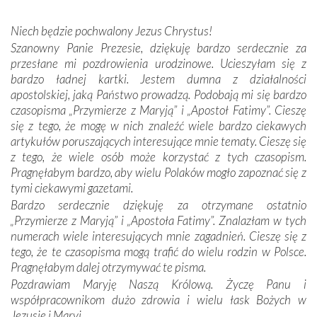
wspólnej wierze. Podczas wyjazdów do historycznych
miejsc, które znalazły się na trasie naszej pielgrzymki,
Niech będzie pochwalony Jezus Chrystus!
mieliśmy okazję przekonać się, że Maryja swoją opieką
Szanowny Panie Prezesie, dziękuję bardzo serdecznie za
otacza nie tylko nasz naród, lecz wszystkie nacje, które
przesłane mi pozdrowienia urodzinowe. Ucieszyłam się z
się Jej ufnie oddają, a także każdą osobę, która zawierza
bardzo ładnej kartki. Jestem dumna z działalności
Jej siebie oraz swych bliskich.
apostolskiej, jaką Państwo prowadzą. Podobają mi się bardzo
czasopisma „Przymierze z Maryją” i „Apostoł Fatimy”. Cieszę
Dzieje Portugalii to również historia wierności Bogu i
się z tego, że mogę w nich znaleźć wiele bardzo ciekawych
odstępstw, także w życiu władców. Trudne momenty w
artykułów poruszających interesujące mnie tematy. Cieszę się
wymiarze tak osobistym, jak i zbiorowym, przypominają o
z tego, że wiele osób może korzystać z tych czasopism.
konieczności ciągłego zabiegania o własną duszę i o łaskę
Pragnęłabym bardzo, aby wielu Polaków mogło zapoznać się z
Opatrzności. Wierność przynosi pomyślność –
tymi ciekawymi gazetami.
przynajmniej w życiu duchowym. Odstępstwo owocuje
Bardzo serdecznie dziękuję za otrzymane ostatnio
nieszczęściem i śmiercią. Te uniwersalne prawdy
„Przymierze z Maryją” i „Apostoła Fatimy”. Znalazłam w tych
przychodziły na myśl, gdy słuchaliśmy opowieści
numerach wiele interesujących mnie zagadnień. Cieszę się z
przewodników o portugalskich monarchach i wodzach,
tego, że te czasopisma mogą trafić do wielu rodzin w Polsce.
zwycięskich bitwach i nieszczęśliwych losach grzesznych
Pragnęłabym dalej otrzymywać te pisma.
kochanków.
Pozdrawiam Maryję Naszą Królową. Życzę Panu i
współpracownikom dużo zdrowia i wielu łask Bożych w
Byli tym razem pośród Apostołów Fatimy reprezentanci
Jezusie i Maryi.