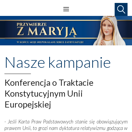
Nasze kampanie
Konferencja o Traktacie
Konstytucyjnym Unii
Europejskiej
- Jeśli Karta Praw Podstawowych stanie się obowiązującym
prawem Unii, to grozi nam dyktatura relatywizmu godząca w