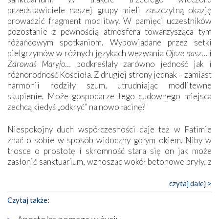
przedstawiciele naszej grupy mieli zaszczytną okazję
prowadzić fragment modlitwy. W pamięci uczestników
pozostanie z pewnością atmosfera towarzysząca tym
różańcowym spotkaniom. Wypowiadane przez setki
pielgrzymów w różnych językach wezwania
Ojcze nasz
… i
Zdrowaś Maryjo
… podkreślały zarówno jedność jak i
różnorodność Kościoła. Z drugiej strony jednak – zamiast
harmonii rodziły szum, utrudniając modlitewne
skupienie. Może gospodarze tego cudownego miejsca
zechcą kiedyś „odkryć” na nowo łacinę?
Niespokojny duch współczesności daje też w Fatimie
znać o sobie w sposób widoczny gołym okiem. Niby w
trosce o prostotę i skromność stara się on jak może
zasłonić sanktuarium, wznosząc wokół betonowe bryły, z
których niektóre nawet zostały poświęcone jako miejsca
katolickiego kultu. Tylko co wspólnego z żywą,
czytaj dalej >
autentyczną wiarą mogą mieć płaskie, szare bunkry albo
Czytaj także:
kaplice, w których Tabernakulum przypomina bardziej
skrzynkę na narzędzia? Albo co powiedzieć o ustawionym