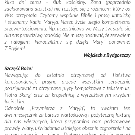
kilka dni temu – ślub kościelny. Żona (poprzednio
zdeklarowana ateistka) nie rozstaje się z różańcem, który od
Was otrzymała. Czytamy wspólnie Biblię i prasę katolicką
i słuchamy Radia Maryja. Nasze życie uległo kompletnemu
przewartościowaniu. Np. uczestnictwo we Mszy św. stało się
dla nas prawdziwą radością. Nie muszę dodawać, że zerwałem
z nałogiem. Narodziliśmy się dzięki Maryi ponownie!
Z Bogiem!
Wojciech z Bydgoszczy
Szczęść Boże!
Nawiązując do ostatnio otrzymanej od Państwa
korespondencji, pragnę przede wszystkim serdecznie
podziękować za otrzymane płyty kompaktowe z tekstem ks.
Piotra Skargi oraz za kropielnicę z wyrzeźbionym krzyżem
łacińskim.
Odnośnie „Przymierza z Maryją”, to uważam ten
dwumiesięcznik za bardzo wartościową i pożyteczną lekturę
dla nas wierzących, która przypomina nam podstawowe
prawdy wiary, uświadamia istniejące obecnie zagrożenia i na
pewno umacnia w wierze. Dlatego podoba mi się pomysł