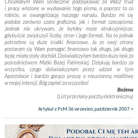
Chciałabym Wam serdecznie podziękować za Wasz trud
i pracę włożone w wydawanie tego pisma, a poprzez to co
robicie, w ewangelizację naszego narodu. Bardzo mi się
podoba zarówno szata graficzna, jak i format czasopisma.
Jednak nie ukrywam, że byłoby może atrakcyjniejsze,
gdybyście zwiększyli liczbę stron i jego format. Na to jednak
potrzebne są duże środki finansowe. Ja ze swej strony
postaram się Wam pomagać finansowo tak długo, jak długo
będę miała stały dochód. Doświadczyłam bardzo dużo łask za
pośrednictwem Matki Bożej Fatimskiej. Dziękuję bardzo za
wszystko, czego doświadczyłam przez udział w tym
Apostolacie i bardzo gorąco proszę o nieustanną modlitwę
w mojej intencji. Bóg zapłać za wszystko!
Bożena
(List przesłany pocztą elektroniczną)
Artykuł z PzM 36 wrzesień, październik 2007 >