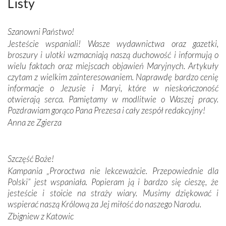
Listy
połączenie talentów z wytrwałością i pracowitością
budowniczych.
Szanowni Państwo!
Jesteście wspaniali! Wasze wydawnictwa oraz gazetki,
Podążyliśmy też śladami fatimskich wizjonerów – Łucji
broszury i ulotki wzmacniają naszą duchowość i informują o
dos Santos oraz świętych Hiacynty i Franciszka Marto.
wielu faktach oraz miejscach objawień Maryjnych. Artykuły
Modliliśmy się przy ich grobach. Odprawiliśmy Drogę
czytam z wielkim zainteresowaniem. Naprawdę bardzo cenię
Krzyżową w ich rodzinnych stronach, odwiedziliśmy
informacje o Jezusie i Maryi, które w nieskończoność
domy, w których żyli.
otwierają serca. Pamiętamy w modlitwie o Waszej pracy.
Pozdrawiam gorąco Pana Prezesa i cały zespół redakcyjny!
W miejscu objawień Matki Bożej zapaliliśmy świece
Anna ze Zgierza
przywiezione wraz z intencjami powierzonymi nam przez
Darczyńców w ramach akcji „Twoje światło w Fatimie”.
Podczas tej kilkudniowej wyprawy na każdym kroku
spotykaliśmy się z serdeczną otwartością
Szczęść Boże!
Portugalczyków. Podziwialiśmy ich ludową sztukę i
Kampania „Proroctwa nie lekceważcie. Przepowiednie dla
zwyczaje. Mimo że nasze kraje są od siebie bardzo
Polski” jest wspaniała. Popieram ją i bardzo się cieszę, że
oddalone, w żaden sposób nie czuliśmy się obco.
jesteście i stoicie na straży wiary. Musimy dziękować i
Sprawiła to oczywiście sama Matka Boża, ale też
wspierać naszą Królową za Jej miłość do naszego Narodu.
kulturowa bliskość biorąca swój początek w naszej
Zbigniew z Katowic
wspólnej wierze. Podczas wyjazdów do historycznych