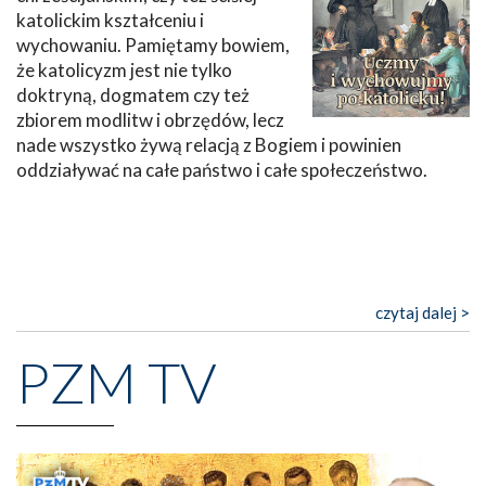
katolickim kształceniu i
wychowaniu. Pamiętamy bowiem,
że katolicyzm jest nie tylko
doktryną, dogmatem czy też
zbiorem modlitw i obrzędów, lecz
nade wszystko żywą relacją z Bogiem i powinien
oddziaływać na całe państwo i całe społeczeństwo.
czytaj dalej >
PZM TV