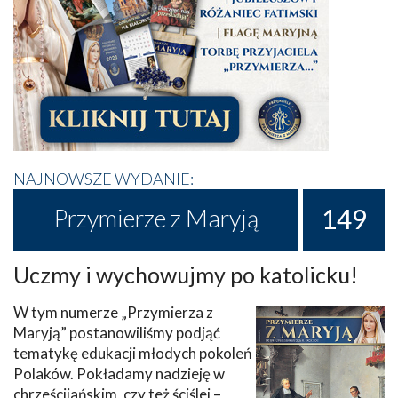
NAJNOWSZE WYDANIE:
149
Przymierze z Maryją
Uczmy i wychowujmy po katolicku!
W tym numerze „Przymierza z
Maryją” postanowiliśmy podjąć
tematykę edukacji młodych pokoleń
Polaków. Pokładamy nadzieję w
chrześcijańskim, czy też ściślej –