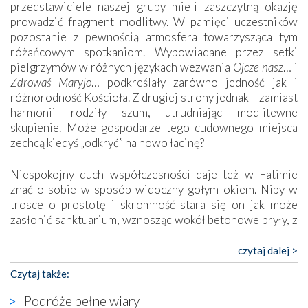
przedstawiciele naszej grupy mieli zaszczytną okazję
prowadzić fragment modlitwy. W pamięci uczestników
pozostanie z pewnością atmosfera towarzysząca tym
różańcowym spotkaniom. Wypowiadane przez setki
pielgrzymów w różnych językach wezwania
Ojcze nasz
… i
Zdrowaś Maryjo
… podkreślały zarówno jedność jak i
różnorodność Kościoła. Z drugiej strony jednak – zamiast
harmonii rodziły szum, utrudniając modlitewne
skupienie. Może gospodarze tego cudownego miejsca
zechcą kiedyś „odkryć” na nowo łacinę?
Niespokojny duch współczesności daje też w Fatimie
znać o sobie w sposób widoczny gołym okiem. Niby w
trosce o prostotę i skromność stara się on jak może
zasłonić sanktuarium, wznosząc wokół betonowe bryły, z
których niektóre nawet zostały poświęcone jako miejsca
katolickiego kultu. Tylko co wspólnego z żywą,
czytaj dalej >
autentyczną wiarą mogą mieć płaskie, szare bunkry albo
Czytaj także:
kaplice, w których Tabernakulum przypomina bardziej
skrzynkę na narzędzia? Albo co powiedzieć o ustawionym
Podróże pełne wiary