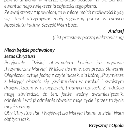
ewentualnego zwiększenia objętości tego pisma.
Ze swej strony zapewniam, że w miarę moich możliwości będę
się starał utrzymywać moją regularną pomoc w ramach
Apostolatu Fatimy. Szczęść Wam Boże!
Andrzej
(List przesłany pocztą elektroniczną)
Niech będzie pochwalony
Jezus Chrystus!
Przyjaciele! Dzisiaj otrzymałem kolejne już wydanie
„Przymierza z Maryją”. W liście do mnie, pan prezes Sławomir
Olejniczak, cytuje jedną z czytelniczek, dla której „Przymierze
z Maryją” okazało się „światełkiem w mroku” i swoistym
drogowskazem w dzisiejszych, trudnych czasach. Z radością
mogę stwierdzić, że ten, jakże ważny dwumiesięcznik,
odmienił i wciąż odmienia również moje życie i przez to życie
mojej rodziny.
Oby Chrystus Pan i Najświętsza Maryja Panna udzielili Wam
obfitych łask.
Krzysztof z Opola