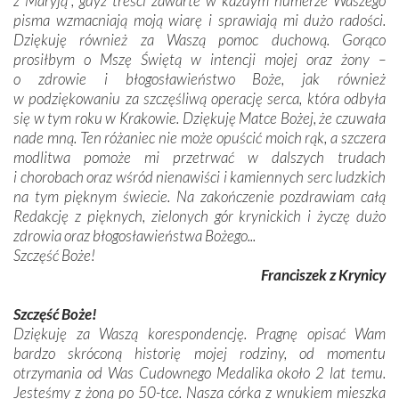
z Maryją”, gdyż treści zawarte w każdym numerze Waszego
pisma wzmacniają moją wiarę i sprawiają mi dużo radości.
Dziękuję również za Waszą pomoc duchową. Gorąco
prosiłbym o Mszę Świętą w intencji mojej oraz żony –
o zdrowie i błogosławieństwo Boże, jak również
w podziękowaniu za szczęśliwą operację serca, która odbyła
się w tym roku w Krakowie. Dziękuję Matce Bożej, że czuwała
nade mną. Ten różaniec nie może opuścić moich rąk, a szczera
modlitwa pomoże mi przetrwać w dalszych trudach
i chorobach oraz wśród nienawiści i kamiennych serc ludzkich
na tym pięknym świecie. Na zakończenie pozdrawiam całą
Redakcję z pięknych, zielonych gór krynickich i życzę dużo
zdrowia oraz błogosławieństwa Bożego...
Szczęść Boże!
Franciszek z Krynicy
Szczęść Boże!
Dziękuję za Waszą korespondencję. Pragnę opisać Wam
bardzo skróconą historię mojej rodziny, od momentu
otrzymania od Was Cudownego Medalika około 2 lat temu.
Jesteśmy z żoną po 50-tce. Nasza córka z wnukiem mieszka