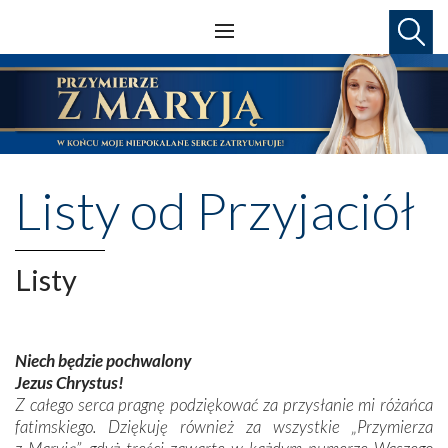
Listy od Przyjaciół
Listy
Niech będzie pochwalony
Jezus Chrystus!
Z całego serca pragnę podziękować za przysłanie mi różańca
fatimskiego. Dziękuję również za wszystkie „Przymierza