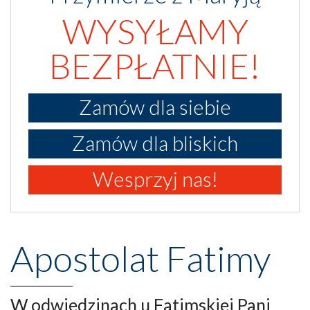
WYSYŁAMY
BEZPŁATNIE!
Zamów dla siebie
Zamów dla bliskich
Wesprzyj nas!
Apostolat Fatimy
W odwiedzinach u Fatimskiej Pani