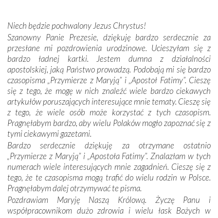
miejsc, które znalazły się na trasie naszej pielgrzymki,
mieliśmy okazję przekonać się, że Maryja swoją opieką
Niech będzie pochwalony Jezus Chrystus!
otacza nie tylko nasz naród, lecz wszystkie nacje, które
Szanowny Panie Prezesie, dziękuję bardzo serdecznie za
się Jej ufnie oddają, a także każdą osobę, która zawierza
przesłane mi pozdrowienia urodzinowe. Ucieszyłam się z
Jej siebie oraz swych bliskich.
bardzo ładnej kartki. Jestem dumna z działalności
apostolskiej, jaką Państwo prowadzą. Podobają mi się bardzo
Dzieje Portugalii to również historia wierności Bogu i
czasopisma „Przymierze z Maryją” i „Apostoł Fatimy”. Cieszę
odstępstw, także w życiu władców. Trudne momenty w
się z tego, że mogę w nich znaleźć wiele bardzo ciekawych
wymiarze tak osobistym, jak i zbiorowym, przypominają o
artykułów poruszających interesujące mnie tematy. Cieszę się
konieczności ciągłego zabiegania o własną duszę i o łaskę
z tego, że wiele osób może korzystać z tych czasopism.
Opatrzności. Wierność przynosi pomyślność –
Pragnęłabym bardzo, aby wielu Polaków mogło zapoznać się z
przynajmniej w życiu duchowym. Odstępstwo owocuje
tymi ciekawymi gazetami.
nieszczęściem i śmiercią. Te uniwersalne prawdy
Bardzo serdecznie dziękuję za otrzymane ostatnio
przychodziły na myśl, gdy słuchaliśmy opowieści
„Przymierze z Maryją” i „Apostoła Fatimy”. Znalazłam w tych
przewodników o portugalskich monarchach i wodzach,
numerach wiele interesujących mnie zagadnień. Cieszę się z
zwycięskich bitwach i nieszczęśliwych losach grzesznych
tego, że te czasopisma mogą trafić do wielu rodzin w Polsce.
kochanków.
Pragnęłabym dalej otrzymywać te pisma.
Pozdrawiam Maryję Naszą Królową. Życzę Panu i
Byli tym razem pośród Apostołów Fatimy reprezentanci
współpracownikom dużo zdrowia i wielu łask Bożych w
każdego spośród żyjących pokoleń. Najmłodszy uczestnik