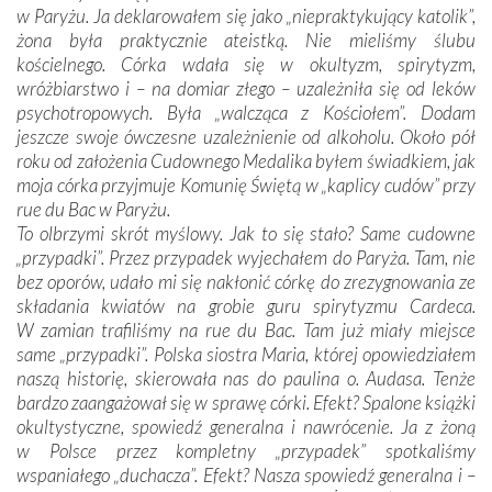
w Paryżu. Ja deklarowałem się jako „niepraktykujący katolik”,
żona była praktycznie ateistką. Nie mieliśmy ślubu
kościelnego. Córka wdała się w okultyzm, spirytyzm,
wróżbiarstwo i – na domiar złego – uzależniła się od leków
psychotropowych. Była „walcząca z Kościołem”. Dodam
jeszcze swoje ówczesne uzależnienie od alkoholu. Około pół
roku od założenia Cudownego Medalika byłem świadkiem, jak
moja córka przyjmuje Komunię Świętą w „kaplicy cudów” przy
rue du Bac w Paryżu.
To olbrzymi skrót myślowy. Jak to się stało? Same cudowne
„przypadki”. Przez przypadek wyjechałem do Paryża. Tam, nie
bez oporów, udało mi się nakłonić córkę do zrezygnowania ze
składania kwiatów na grobie guru spirytyzmu Cardeca.
W zamian trafiliśmy na rue du Bac. Tam już miały miejsce
same „przypadki”. Polska siostra Maria, której opowiedziałem
naszą historię, skierowała nas do paulina o. Audasa. Tenże
bardzo zaangażował się w sprawę córki. Efekt? Spalone książki
okultystyczne, spowiedź generalna i nawrócenie. Ja z żoną
w Polsce przez kompletny „przypadek” spotkaliśmy
wspaniałego „duchacza”. Efekt? Nasza spowiedź generalna i –