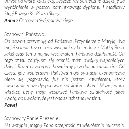
umysł na wiarę katolicką. Jeszcze raz serdecznie dziękuję za
wyróżnienie w postaci pamiątkowego dyplomu i modlitwy
Sługi Bożego Ks. Piotra Skargi.
Anna
z Ostrowca Świętokrzyskiego
Szanowni Państwo!
Od dawna otrzymuję od Państwa „Przymierze z Maryją”. Na
mojej ścianie też co roku wisi piękny kalendarz z Matką Bożą.
Jakiś czas temu hojnie wspierałem Państwa działalność. Od
tego czasu zdążyłem się ożenić, mam dwójkę wspaniałych
dzieci. Razem z żoną wychowujemy je w duchu katolickim. Od
czasu, gdy wspierałem Państwa moja sytuacja ekonomiczna
nieco się pogorszyła, już nie jestem kawalerem, który
swobodnie może dysponować swoimi zasobami. Może jednak
wkrótce będę mógł wesprzeć Państwa działalność jakąś
kwotą, bo uważam, że jest ona szlachetna i ważna.
Paweł
Szanowny Panie Prezesie!
Na wstępie pragnę Pana przeprosić za wieloletnie milczenie.