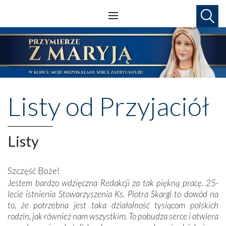
Listy od Przyjaciół
Listy
Szczęść Boże!
Jestem bardzo wdzięczna Redakcji za tak piękną pracę. 25-
lecie istnienia Stowarzyszenia Ks. Piotra Skargi to dowód na
to, że potrzebna jest taka działalność tysiącom polskich
rodzin, jak również nam wszystkim. To pobudza serce i otwiera