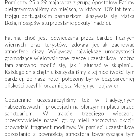
Pomiędzy 25 a 29 maja wraz z grupą Apostołów Fatimy
pielgrzymowaliśmy do miejsca, w którym 109 lat temu
trojgu portugalskim pastuszkom ukazywała się Matka
Boża, niosąc światu przesłanie pokuty i nadziei.
Fatima, choć jest odwiedzana przez bardzo licznych
wiernych oraz turystów, zdołała jednak zachować
atmosferę ciszy. Wyjąwszy największe uroczystości
gromadzące wielotysięczne rzesze uczestników, można
tam zarówno modlić się, jak i słuchać w skupieniu.
Każdego dnia chętnie korzystaliśmy z tej możliwości tym
bardziej, że nasz hotel położony był w bezpośredniej
bliskości bazyliki oraz miejsca Maryjnych objawień.
Codziennie uczestniczyliśmy też w tradycyjnych
nabożeństwach i procesjach na olbrzymim placu przed
sanktuarium. W trakcie trzeciego wieczoru
przedstawiciele naszej grupy mieli zaszczytną okazję
prowadzić fragment modlitwy. W pamięci uczestników
pozostanie z pewnością atmosfera towarzysząca tym