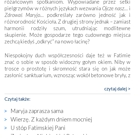
różańcowym spotkaniom. Wypowiadane przez setki
pielgrzymów w różnych językach wezwania
Ojcze nasz
… i
Zdrowaś Maryjo
… podkreślały zarówno jedność jak i
różnorodność Kościoła. Z drugiej strony jednak – zamiast
harmonii rodziły szum, utrudniając modlitewne
skupienie. Może gospodarze tego cudownego miejsca
zechcą kiedyś „odkryć” na nowo łacinę?
Niespokojny duch współczesności daje też w Fatimie
znać o sobie w sposób widoczny gołym okiem. Niby w
trosce o prostotę i skromność stara się on jak może
zasłonić sanktuarium, wznosząc wokół betonowe bryły, z
których niektóre nawet zostały poświęcone jako miejsca
katolickiego kultu. Tylko co wspólnego z żywą,
czytaj dalej >
autentyczną wiarą mogą mieć płaskie, szare bunkry albo
Czytaj także:
kaplice, w których Tabernakulum przypomina bardziej
skrzynkę na narzędzia? Albo co powiedzieć o ustawionym
Maryja zaprasza sama
tuż przy nowej bazylice wielkim krzyżu, na którym
Wierzę. Z każdym dniem mocniej
zamiast Chrystusa umieszczono dziwaczną postać jakby
U stóp Fatimskiej Pani
wyjętą ze starożytnych hieroglifów? W kulturowym
kontekście naszych czasów to raczej karykatura niż godny