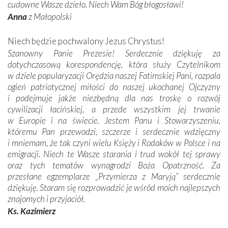
cudowne Wasze dzieło. Niech Wam Bóg błogosławi!
Anna
z Małopolski
Niech będzie pochwalony Jezus Chrystus!
Szanowny Panie Prezesie! Serdecznie dziękuję za
dotychczasową korespondencję, która służy Czytelnikom
w dziele popularyzacji Orędzia naszej Fatimskiej Pani, rozpala
ogień patriotycznej miłości do naszej ukochanej Ojczyzny
i podejmuje jakże niezbędną dla nas troskę o rozwój
cywilizacji łacińskiej, a przede wszystkim jej trwanie
w Europie i na świecie. Jestem Panu i Stowarzyszeniu,
któremu Pan przewodzi, szczerze i serdecznie wdzięczny
i mniemam, że tak czyni wielu Księży i Rodaków w Polsce i na
emigracji. Niech te Wasze starania i trud wokół tej sprawy
oraz tych tematów wynagrodzi Boża Opatrzność. Za
przesłane egzemplarze „Przymierza z Maryją” serdecznie
dziękuję. Staram się rozprowadzić je wśród moich najlepszych
znajomych i przyjaciół.
Ks. Kazimierz