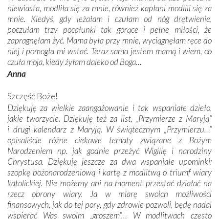
niewiasta, modliła się za mnie, również kapłani modlili się za
mnie. Kiedyś, gdy leżałam i czułam od nóg drętwienie,
poczułam trzy pocałunki tak gorące i pełne miłości, że
zapragnęłam żyć. Mama była przy mnie, wyciągnęłam ręce do
niej i pomogła mi wstać. Teraz sama jestem mamą i wiem, co
czuła moja, kiedy żyłam daleko od Boga…
Anna
Szczęść Boże!
Dziękuję za wielkie zaangażowanie i tak wspaniałe dzieło,
jakie tworzycie. Dziękuję też za list, „Przymierze z Maryją”
i drugi kalendarz z Maryją. W świątecznym „Przymierzu…”
opisaliście różne ciekawe tematy związane z Bożym
Narodzeniem np. jak godnie przeżyć Wigilię i narodziny
Chrystusa. Dziękuję jeszcze za dwa wspaniałe upominki:
szopkę bożonarodzeniową i kartę z modlitwą o triumf wiary
katolickiej. Nie możemy ani na moment przestać działać na
rzecz obrony wiary. Ja w miarę swoich możliwości
finansowych, jak do tej pory, gdy zdrowie pozwoli, będę nadal
wspierać Was swoim „groszem”… W modlitwach często