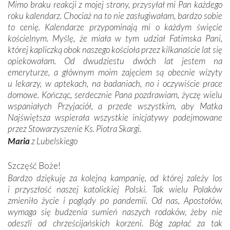
Mimo braku reakcji z mojej strony, przysyłał mi Pan każdego
roku kalendarz. Chociaż na to nie zasługiwałam, bardzo sobie
to cenię. Kalendarze przypominają mi o każdym święcie
kościelnym. Myślę, że miała w tym udział Fatimska Pani,
której kapliczką obok naszego kościoła przez kilkanaście lat się
opiekowałam. Od dwudziestu dwóch lat jestem na
emeryturze, a głównym moim zajęciem są obecnie wizyty
u lekarzy, w aptekach, na badaniach, no i oczywiście prace
domowe. Kończąc, serdecznie Pana pozdrawiam, życzę wielu
wspaniałych Przyjaciół, a przede wszystkim, aby Matka
Najświętsza wspierała wszystkie inicjatywy podejmowane
przez Stowarzyszenie Ks. Piotra Skargi.
Maria
z Lubelskiego
Szczęść Boże!
Bardzo dziękuję za kolejną kampanię, od której zależy los
i przyszłość naszej katolickiej Polski. Tak wielu Polaków
zmieniło życie i poglądy po pandemii. Od nas, Apostołów,
wymaga się budzenia sumień naszych rodaków, żeby nie
odeszli od chrześcijańskich korzeni. Bóg zapłać za tak