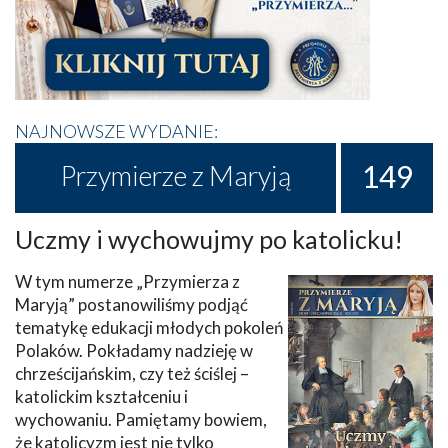
NAJNOWSZE WYDANIE:
149
Przymierze z Maryją
Uczmy i wychowujmy po katolicku!
W tym numerze „Przymierza z
Maryją” postanowiliśmy podjąć
tematykę edukacji młodych pokoleń
Polaków. Pokładamy nadzieję w
chrześcijańskim, czy też ściślej –
katolickim kształceniu i
wychowaniu. Pamiętamy bowiem,
że katolicyzm jest nie tylko