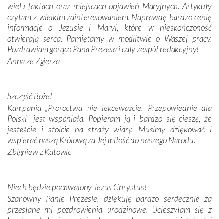
wielu faktach oraz miejscach objawień Maryjnych. Artykuły
Podążyliśmy też śladami fatimskich wizjonerów – Łucji
czytam z wielkim zainteresowaniem. Naprawdę bardzo cenię
dos Santos oraz świętych Hiacynty i Franciszka Marto.
informacje o Jezusie i Maryi, które w nieskończoność
Modliliśmy się przy ich grobach. Odprawiliśmy Drogę
otwierają serca. Pamiętamy w modlitwie o Waszej pracy.
Krzyżową w ich rodzinnych stronach, odwiedziliśmy
Pozdrawiam gorąco Pana Prezesa i cały zespół redakcyjny!
domy, w których żyli.
Anna ze Zgierza
W miejscu objawień Matki Bożej zapaliliśmy świece
przywiezione wraz z intencjami powierzonymi nam przez
Szczęść Boże!
Darczyńców w ramach akcji „Twoje światło w Fatimie”.
Kampania „Proroctwa nie lekceważcie. Przepowiednie dla
Podczas tej kilkudniowej wyprawy na każdym kroku
Polski” jest wspaniała. Popieram ją i bardzo się cieszę, że
spotykaliśmy się z serdeczną otwartością
jesteście i stoicie na straży wiary. Musimy dziękować i
Portugalczyków. Podziwialiśmy ich ludową sztukę i
wspierać naszą Królową za Jej miłość do naszego Narodu.
zwyczaje. Mimo że nasze kraje są od siebie bardzo
oddalone, w żaden sposób nie czuliśmy się obco.
Zbigniew z Katowic
Sprawiła to oczywiście sama Matka Boża, ale też
kulturowa bliskość biorąca swój początek w naszej
wspólnej wierze. Podczas wyjazdów do historycznych
Niech będzie pochwalony Jezus Chrystus!
miejsc, które znalazły się na trasie naszej pielgrzymki,
Szanowny Panie Prezesie, dziękuję bardzo serdecznie za
mieliśmy okazję przekonać się, że Maryja swoją opieką
przesłane mi pozdrowienia urodzinowe. Ucieszyłam się z
otacza nie tylko nasz naród, lecz wszystkie nacje, które