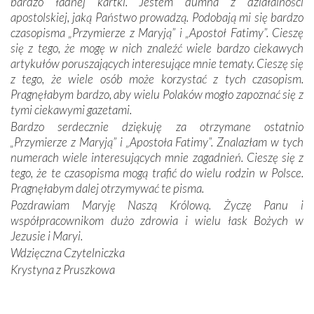
bardzo ładnej kartki. Jestem dumna z działalności
się Jej ufnie oddają, a także każdą osobę, która zawierza
apostolskiej, jaką Państwo prowadzą. Podobają mi się bardzo
Jej siebie oraz swych bliskich.
czasopisma „Przymierze z Maryją” i „Apostoł Fatimy”. Cieszę
się z tego, że mogę w nich znaleźć wiele bardzo ciekawych
Dzieje Portugalii to również historia wierności Bogu i
artykułów poruszających interesujące mnie tematy. Cieszę się
odstępstw, także w życiu władców. Trudne momenty w
z tego, że wiele osób może korzystać z tych czasopism.
wymiarze tak osobistym, jak i zbiorowym, przypominają o
Pragnęłabym bardzo, aby wielu Polaków mogło zapoznać się z
konieczności ciągłego zabiegania o własną duszę i o łaskę
tymi ciekawymi gazetami.
Opatrzności. Wierność przynosi pomyślność –
Bardzo serdecznie dziękuję za otrzymane ostatnio
przynajmniej w życiu duchowym. Odstępstwo owocuje
„Przymierze z Maryją” i „Apostoła Fatimy”. Znalazłam w tych
nieszczęściem i śmiercią. Te uniwersalne prawdy
numerach wiele interesujących mnie zagadnień. Cieszę się z
przychodziły na myśl, gdy słuchaliśmy opowieści
tego, że te czasopisma mogą trafić do wielu rodzin w Polsce.
przewodników o portugalskich monarchach i wodzach,
Pragnęłabym dalej otrzymywać te pisma.
zwycięskich bitwach i nieszczęśliwych losach grzesznych
Pozdrawiam Maryję Naszą Królową. Życzę Panu i
kochanków.
współpracownikom dużo zdrowia i wielu łask Bożych w
Jezusie i Maryi.
Byli tym razem pośród Apostołów Fatimy reprezentanci
Wdzięczna Czytelniczka
każdego spośród żyjących pokoleń. Najmłodszy uczestnik
Krystyna z Pruszkowa
liczył sobie 13 lat, zaś senior, pan Zdzisław – już 94.
–
Całe życie marzyłem, by tu przyjechać
– przyznał w
rozmowie.