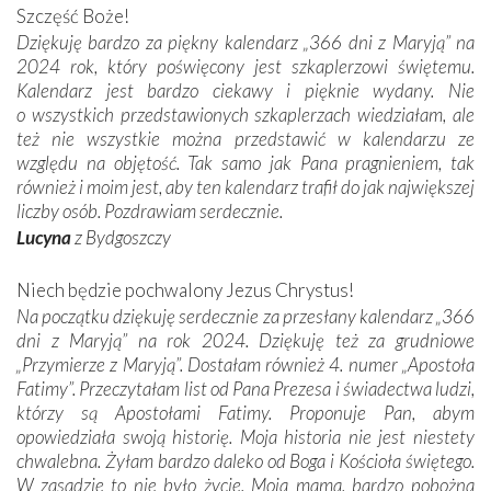
Szczęść Boże!
Dziękuję bardzo za piękny kalendarz „366 dni z Maryją” na
2024 rok, który poświęcony jest szkaplerzowi świętemu.
Kalendarz jest bardzo ciekawy i pięknie wydany. Nie
o wszystkich przedstawionych szkaplerzach wiedziałam, ale
też nie wszystkie można przedstawić w kalendarzu ze
względu na objętość. Tak samo jak Pana pragnieniem, tak
również i moim jest, aby ten kalendarz trafił do jak największej
liczby osób. Pozdrawiam serdecznie.
Lucyna
z Bydgoszczy
Niech będzie pochwalony Jezus Chrystus!
Na początku dziękuję serdecznie za przesłany kalendarz „366
dni z Maryją” na rok 2024. Dziękuję też za grudniowe
„Przymierze z Maryją”. Dostałam również 4. numer „Apostoła
Fatimy”. Przeczytałam list od Pana Prezesa i świadectwa ludzi,
którzy są Apostołami Fatimy. Proponuje Pan, abym
opowiedziała swoją historię. Moja historia nie jest niestety
chwalebna. Żyłam bardzo daleko od Boga i Kościoła świętego.
W zasadzie to nie było życie. Moja mama, bardzo pobożna