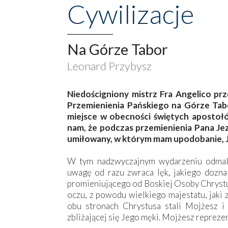
Cywilizacje
Na Górze Tabor
Leonard Przybysz
Niedościgniony mistrz Fra Angelico pr
Przemienienia Pańskiego na Górze Tabo
miejsce w obecności świętych apostołó
nam, że podczas przemienienia Pana Jezu
umiłowany, w którym mam upodobanie, J
W tym nadzwyczajnym wydarzeniu odmalo
uwagę od razu zwraca lęk, jakiego dozna
promieniującego od Boskiej Osoby Chrystu
oczu, z powodu wielkiego majestatu, jaki 
obu stronach Chrystusa stali Mojżesz i
zbliżającej się Jego męki. Mojżesz repreze