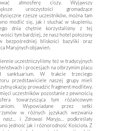
hować atmosferę ciszy. Wyjąwszy
większe uroczystości gromadzące
otysięczne rzesze uczestników, można tam
no modlić się, jak i słuchać w skupieniu.
ego dnia chętnie korzystaliśmy z tej
wości tym bardziej, że nasz hotel położony
w bezpośredniej bliskości bazyliki oraz
sca Maryjnych objawień.
ennie uczestniczyliśmy też w tradycyjnych
żeństwach i procesjach na olbrzymim placu
d sanktuarium. W trakcie trzeciego
zoru przedstawiciele naszej grupy mieli
zytną okazję prowadzić fragment modlitwy.
mięci uczestników pozostanie z pewnością
sfera towarzysząca tym różańcowym
tkaniom. Wypowiadane przez setki
grzymów w różnych językach wezwania
e nasz
… i
Zdrowaś Maryjo
… podkreślały
no jedność jak i różnorodność Kościoła. Z