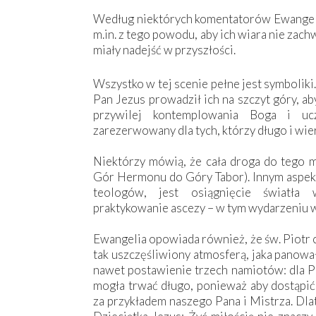
Według niektórych komentatorów Ewangelii
m.in. z tego powodu, aby ich wiara nie zach
miały nadejść w przyszłości.
Wszystko w tej scenie pełne jest symboliki.
Pan Jezus prowadził ich na szczyt góry, ab
przywilej kontemplowania Boga i ucz
zarezerwowany dla tych, którzy długo i wie
Niektórzy mówią, że cała droga do tego mi
Gór Hermonu do Góry Tabor). Innym aspek
teologów, jest osiągnięcie światła
praktykowanie ascezy – w tym wydarzeniu w
Ewangelia opowiada również, że św. Piotr 
tak uszczęśliwiony atmosferą, jaka panował
nawet postawienie trzech namiotów: dla Pa
mogła trwać długo, ponieważ aby dostąpić 
za przykładem naszego Pana i Mistrza. Dlat