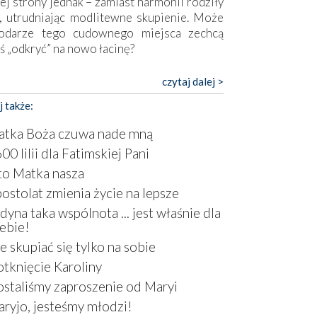
ej strony jednak – zamiast harmonii rodziły
, utrudniając modlitewne skupienie. Może
odarze tego cudownego miejsca zechcą
ś „odkryć” na nowo łacinę?
pokojny duch współczesności daje też w
czytaj dalej >
mie znać o sobie w sposób widoczny gołym
j także:
m. Niby w trosce o prostotę i skromność
a się on jak może zasłonić sanktuarium,
tka Boża czuwa nade mną
sząc wokół betonowe bryły, z których
00 lilii dla Fatimskiej Pani
óre nawet zostały poświęcone jako miejsca
o Matka nasza
ickiego kultu. Tylko co wspólnego z żywą,
ntyczną wiarą mogą mieć płaskie, szare
ostolat zmienia życie na lepsze
ry albo kaplice, w których Tabernakulum
dyna taka wspólnota ... jest właśnie dla
omina bardziej skrzynkę na narzędzia? Albo
ebie!
owiedzieć o ustawionym tuż przy nowej
e skupiać się tylko na sobie
lice wielkim krzyżu, na którym zamiast
tknięcie Karoliny
stusa umieszczono dziwaczną postać jakby
tą ze starożytnych hieroglifów? W
staliśmy zaproszenie od Maryi
rowym kontekście naszych czasów to raczej
ryjo, jesteśmy młodzi!
atura niż godny wizerunek Zbawiciela…