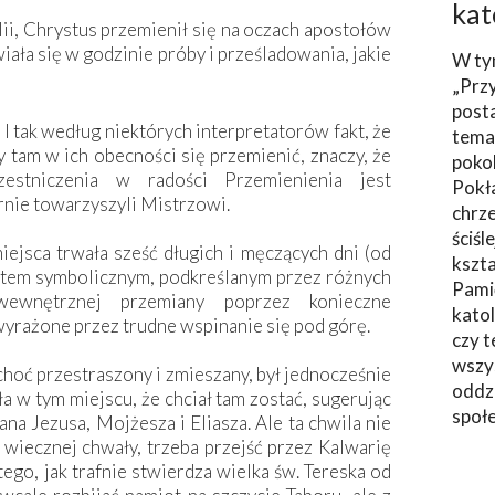
kat
, Chrystus przemienił się na oczach apostołów
wiała się w godzinie próby i prześladowania, jakie
W ty
„Prz
post
 I tak według niektórych interpretatorów fakt, że
tema
y tam w ich obecności się przemienić, znaczy, że
poko
estniczenia w radości Przemienienia jest
Pokł
rnie towarzyszyli Mistrzowi.
chrze
ściśl
ejsca trwała sześć długich i męczących dni (od
kszta
tem symbolicznym, podkreślanym przez różnych
Pami
 wewnętrznej przemiany poprzez konieczne
katol
yrażone przez trudne wspinanie się pod górę.
czy t
wszys
choć przestraszony i zmieszany, był jednocześnie
oddzi
a w tym miejscu, że chciał tam zostać, sugerując
społ
na Jezusa, Mojżesza i Eliasza. Ale ta chwila nie
wiecznej chwały, trzeba przejść przez Kalwarię
ego, jak trafnie stwierdza wielka św. Tereska od