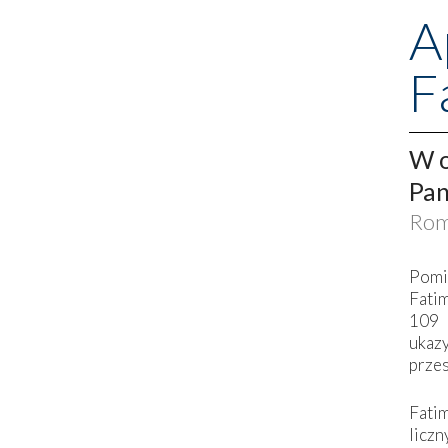
A
F
W o
Pan
Rom
Pomi
Fati
109 
ukaz
przes
Fati
liczn