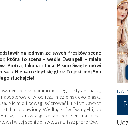
zedstawił na jednym ze swych fresków scenę
r, która to scena – wedle Ewangelii – miała
w: Piotra, Jakuba i Jana. Pismo Święte mówi
sa, z Nieba rozległ się głos: To jest mój Syn
ego słuchajcie!
wanym przez dominikańskiego artystę, naszą
NAJ
li apostołowie w obliczu nieziemskiego blasku
P
sa. Nie mieli odwagi skierować ku Niemu swych
został im objawiony. Według słów Ewangelii, po
 Eliasz, rozmawiając ze Zbawicielem na temat
Ucz
ntował w tej scenie prawo, zaś Eliasz proroków.