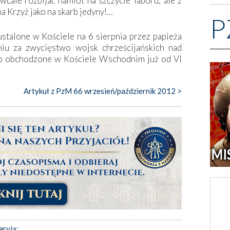
 wcale rozbijać namiot na szczycie Taboru, ale z
a Krzyż jako na skarb jedyny!…
P
stalone w Kościele na 6 sierpnia przez papieża
iu za zwycięstwo wojsk chrześcijańskich nad
o obchodzone w Kościele Wschodnim już od VI
Artykuł z PzM 66 wrzesień/październik 2012 >
aryją: