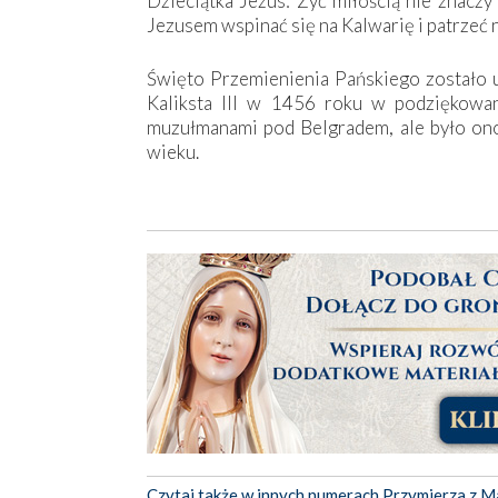
Dzieciątka Jezus: Żyć miłością nie znaczy
Jezusem wspinać się na Kalwarię i patrzeć n
Święto Przemienienia Pańskiego zostało u
Kaliksta III w 1456 roku w podziękowan
muzułmanami pod Belgradem, ale było on
wieku.
Czytaj także w innych numerach Przymierza z M