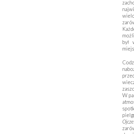
zac
naj
wiel
zarów
Każd
możli
był 
miej
Codzi
nabo
prze
wiec
zaszc
W pa
atmo
spo
piel
Ojcz
zarów