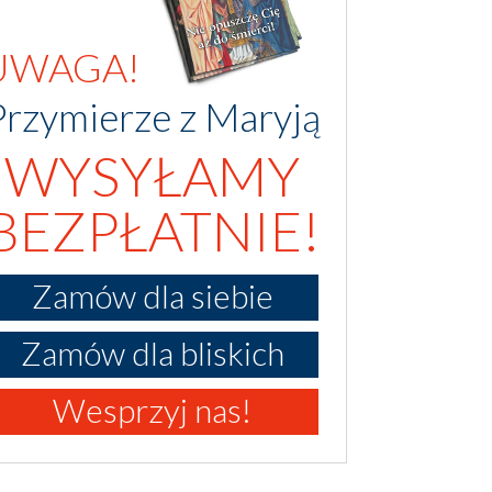
UWAGA!
Przymierze z Maryją
WYSYŁAMY
BEZPŁATNIE!
Zamów dla siebie
Zamów dla bliskich
Wesprzyj nas!