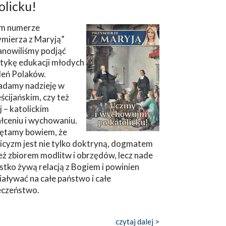
olicku!
m numerze
ymierza z Maryją”
anowiliśmy podjąć
tykę edukacji młodych
leń Polaków.
adamy nadzieję w
ścijańskim, czy też
ej – katolickim
łceniu i wychowaniu.
ętamy bowiem, że
icyzm jest nie tylko doktryną, dogmatem
eż zbiorem modlitw i obrzędów, lecz nade
tko żywą relacją z Bogiem i powinien
aływać na całe państwo i całe
eczeństwo.
czytaj dalej >