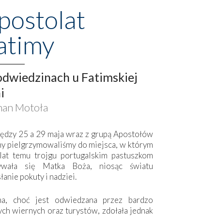
postolat
atimy
dwiedzinach u Fatimskiej
i
an Motoła
ędzy 25 a 29 maja wraz z grupą Apostołów
my pielgrzymowaliśmy do miejsca, w którym
lat temu trojgu portugalskim pastuszkom
ywała się Matka Boża, niosąc światu
łanie pokuty i nadziei.
ma, choć jest odwiedzana przez bardzo
ych wiernych oraz turystów, zdołała jednak