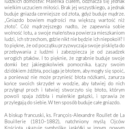
ludzkich domostw: Maleńka ciałem, odznacza się jednak
wielkim uczuciem miłości. Brak jej wszystkiego, a jednak
buduje gniazda cenniejsze od złota, gdyż buduje mądrze.
„Gniazdo bowiem mądrości ma większą wartość niż
złoto”. Cóż mądrzejszego nadto, że zapewnia sobie
wolność lotu, a swoje maleństwa powierza mieszkaniom
ludzi, ich strzechom, gdzie nikt nie będzie ich niepokoił? I
to piękne, że od początku przyzwyczaja swoje pisklęta do
przebywania z ludźmi i zabezpiecza je od zasadzek
wrogich ptaków. I to pięknie, że zgrabnie buduje swoje
domki bez jakiegokolwiek pomocnika. Łączy swoim
dzióbkiem źdźbła, pociąga je błotem, aby mogły się spoić,
a ponieważ nie może przynieść błota nóżkami, zanurza
końce swoich skrzydeł w wodzie, aby łatwiej do nich
przylgnął proch i łatwiej stworzyło się błoto, którym
powoli spaja źdźbła i maleńkie gałązki, i sprawia że
przylegają do siebie. W ten sposób buduje całe gniazdo.
A biskup francuski, ks. François-Alexandre Roullet de La
Bouillerie (1810–1882), natchniony myślą Ojców
Kościoła, ukazuje symbolikę jaskółki w innym, nowym