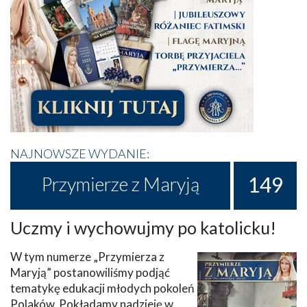
NAJNOWSZE WYDANIE:
149
Przymierze z Maryją
Uczmy i wychowujmy po katolicku!
W tym numerze „Przymierza z
Maryją” postanowiliśmy podjąć
tematykę edukacji młodych pokoleń
Polaków. Pokładamy nadzieję w