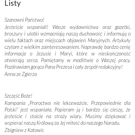
misterna architektura tych monumentalnych dzieł,
Listy
wspaniałe zdobienia, dbałość ich twórców o detale,
połączenie talentów z wytrwałością i pracowitością
Szanowni Państwo!
budowniczych.
Jesteście wspaniali! Wasze wydawnictwa oraz gazetki,
broszury i ulotki wzmacniają naszą duchowość i informują o
Podążyliśmy też śladami fatimskich wizjonerów – Łucji
wielu faktach oraz miejscach objawień Maryjnych. Artykuły
dos Santos oraz świętych Hiacynty i Franciszka Marto.
czytam z wielkim zainteresowaniem. Naprawdę bardzo cenię
Modliliśmy się przy ich grobach. Odprawiliśmy Drogę
informacje o Jezusie i Maryi, które w nieskończoność
Krzyżową w ich rodzinnych stronach, odwiedziliśmy
otwierają serca. Pamiętamy w modlitwie o Waszej pracy.
domy, w których żyli.
Pozdrawiam gorąco Pana Prezesa i cały zespół redakcyjny!
Anna ze Zgierza
W miejscu objawień Matki Bożej zapaliliśmy świece
przywiezione wraz z intencjami powierzonymi nam przez
Darczyńców w ramach akcji „Twoje światło w Fatimie”.
Podczas tej kilkudniowej wyprawy na każdym kroku
Szczęść Boże!
spotykaliśmy się z serdeczną otwartością
Kampania „Proroctwa nie lekceważcie. Przepowiednie dla
Portugalczyków. Podziwialiśmy ich ludową sztukę i
Polski” jest wspaniała. Popieram ją i bardzo się cieszę, że
zwyczaje. Mimo że nasze kraje są od siebie bardzo
jesteście i stoicie na straży wiary. Musimy dziękować i
oddalone, w żaden sposób nie czuliśmy się obco.
wspierać naszą Królową za Jej miłość do naszego Narodu.
Sprawiła to oczywiście sama Matka Boża, ale też
Zbigniew z Katowic
kulturowa bliskość biorąca swój początek w naszej