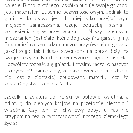
świetle: Błoto, z którego jaskółka buduje swoje gniazdo,
jest materiałem zupełnie bezwartościowym. Jednak to
gliniane domostwo jest dla niej tylko przejściowym
miejscem zamieszkania. Czuje potrzebę latania i
wzniesienia się w przestworza. (…) Naszym ziemskim
mieszkaniem jest ciało, które Bóg uczynił z garstki gliny.
Podobnie jak ciało ludzkie można przyrównać do gniazda
jaskółczego, tak i dusza stworzona na obraz Boży ma
swoje skrzydła. Niech naszym wzorem będzie jaskółka.
Pozwólmy rozpaść się gniazdu i myślmy raczej o naszych
„skrzydłach”! Pamiętajmy, że nasze wieczne mieszkanie
nie jest z ziemskiej zbudowane materii, lecz że
zostaliśmy stworzeni dla Nieba.
Jaskółki przylatują do Polski w połowie kwietnia, a
odlatują do ciepłych krajów na przełomie sierpnia i
września. Czy ten ich chwilowy pobyt u nas nie
przypomina też o tymczasowości naszego ziemskiego
życia?