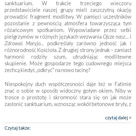
sanktuarium. W trakcie trzeciego wieczoru
przedstawiciele naszej grupy mieli zaszczytną okazję
prowadzić fragment modlitwy. W pamięci uczestników
pozostanie z pewnością atmosfera towarzysząca tym
różańcowym spotkaniom. Wypowiadane przez setki
pielgrzymów w różnych językach wezwania
Ojcze nasz
… i
Zdrowaś Maryjo
… podkreślały zarówno jedność jak i
różnorodność Kościoła. Z drugiej strony jednak – zamiast
harmonii rodziły szum, utrudniając modlitewne
skupienie. Może gospodarze tego cudownego miejsca
zechcą kiedyś „odkryć” na nowo łacinę?
Niespokojny duch współczesności daje też w Fatimie
znać o sobie w sposób widoczny gołym okiem. Niby w
trosce o prostotę i skromność stara się on jak może
zasłonić sanktuarium, wznosząc wokół betonowe bryły, z
których niektóre nawet zostały poświęcone jako miejsca
katolickiego kultu. Tylko co wspólnego z żywą,
czytaj dalej >
autentyczną wiarą mogą mieć płaskie, szare bunkry albo
Czytaj także:
kaplice, w których Tabernakulum przypomina bardziej