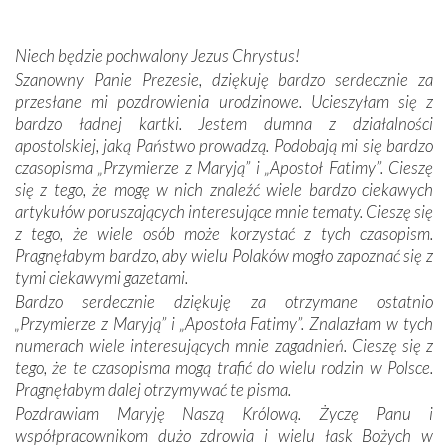
wspólnej wierze. Podczas wyjazdów do historycznych
miejsc, które znalazły się na trasie naszej pielgrzymki,
Niech będzie pochwalony Jezus Chrystus!
mieliśmy okazję przekonać się, że Maryja swoją opieką
Szanowny Panie Prezesie, dziękuję bardzo serdecznie za
otacza nie tylko nasz naród, lecz wszystkie nacje, które
przesłane mi pozdrowienia urodzinowe. Ucieszyłam się z
się Jej ufnie oddają, a także każdą osobę, która zawierza
bardzo ładnej kartki. Jestem dumna z działalności
Jej siebie oraz swych bliskich.
apostolskiej, jaką Państwo prowadzą. Podobają mi się bardzo
czasopisma „Przymierze z Maryją” i „Apostoł Fatimy”. Cieszę
Dzieje Portugalii to również historia wierności Bogu i
się z tego, że mogę w nich znaleźć wiele bardzo ciekawych
odstępstw, także w życiu władców. Trudne momenty w
artykułów poruszających interesujące mnie tematy. Cieszę się
wymiarze tak osobistym, jak i zbiorowym, przypominają o
z tego, że wiele osób może korzystać z tych czasopism.
konieczności ciągłego zabiegania o własną duszę i o łaskę
Pragnęłabym bardzo, aby wielu Polaków mogło zapoznać się z
Opatrzności. Wierność przynosi pomyślność –
tymi ciekawymi gazetami.
przynajmniej w życiu duchowym. Odstępstwo owocuje
Bardzo serdecznie dziękuję za otrzymane ostatnio
nieszczęściem i śmiercią. Te uniwersalne prawdy
„Przymierze z Maryją” i „Apostoła Fatimy”. Znalazłam w tych
przychodziły na myśl, gdy słuchaliśmy opowieści
numerach wiele interesujących mnie zagadnień. Cieszę się z
przewodników o portugalskich monarchach i wodzach,
tego, że te czasopisma mogą trafić do wielu rodzin w Polsce.
zwycięskich bitwach i nieszczęśliwych losach grzesznych
Pragnęłabym dalej otrzymywać te pisma.
kochanków.
Pozdrawiam Maryję Naszą Królową. Życzę Panu i
współpracownikom dużo zdrowia i wielu łask Bożych w
Byli tym razem pośród Apostołów Fatimy reprezentanci