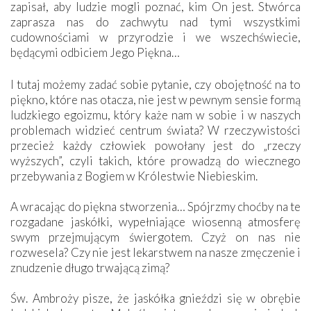
zapisał, aby ludzie mogli poznać, kim On jest. Stwórca
zaprasza nas do zachwytu nad tymi wszystkimi
cudownościami w przyrodzie i we wszechświecie,
będącymi odbiciem Jego Piękna…
I tutaj możemy zadać sobie pytanie, czy obojętność na to
piękno, które nas otacza, nie jest w pewnym sensie formą
ludzkiego egoizmu, który każe nam w sobie i w naszych
problemach widzieć centrum świata? W rzeczywistości
przecież każdy człowiek powołany jest do „rzeczy
wyższych”, czyli takich, które prowadzą do wiecznego
przebywania z Bogiem w Królestwie Niebieskim.
A wracając do piękna stworzenia… Spójrzmy choćby na te
rozgadane jaskółki, wypełniające wiosenną atmosferę
swym przejmującym świergotem. Czyż on nas nie
rozwesela? Czy nie jest lekarstwem na nasze zmęczenie i
znudzenie długo trwającą zimą?
Św. Ambroży pisze, że jaskółka gnieździ się w obrębie