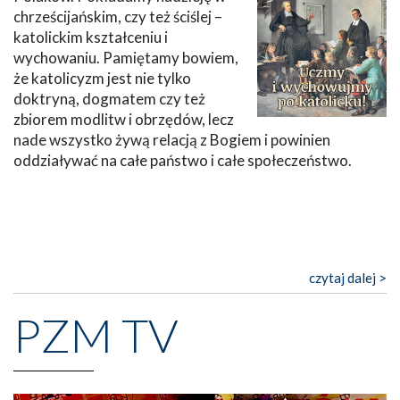
chrześcijańskim, czy też ściślej –
katolickim kształceniu i
wychowaniu. Pamiętamy bowiem,
że katolicyzm jest nie tylko
doktryną, dogmatem czy też
zbiorem modlitw i obrzędów, lecz
nade wszystko żywą relacją z Bogiem i powinien
oddziaływać na całe państwo i całe społeczeństwo.
czytaj dalej >
PZM TV