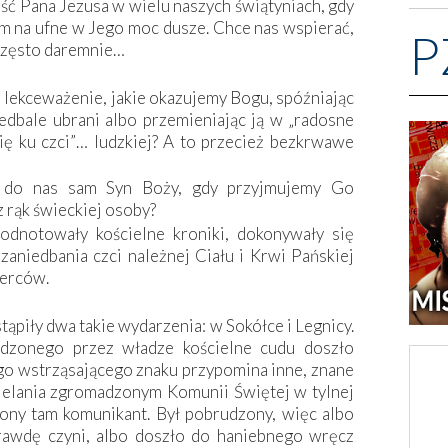
ść Pana Jezusa w wielu naszych świątyniach, gdy
m na ufne w Jego moc dusze. Chce nas wspierać,
P
e często daremnie…
e lekceważenie, jakie okazujemy Bogu, spóźniając
edbale ubrani albo przemieniając ją w „radosne
ię ku czci”… ludzkiej? A to przecież bezkrwawe
i do nas sam Syn Boży, gdy przyjmujemy Go
z rąk świeckiej osoby?
odnotowały kościelne kroniki, dokonywały się
zaniedbania czci należnej Ciału i Krwi Pańskiej
ierców.
tąpiły dwa takie wydarzenia: w Sokółce i Legnicy.
dzonego przez władze kościelne cudu doszło
go wstrząsającego znaku przypomina inne, znane
ielania zgromadzonym Komunii Świętej w tylnej
iony tam komunikant. Był pobrudzony, więc albo
rawdę czyni, albo doszło do haniebnego wręcz