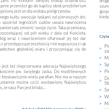
cjami. Po Komunii Świętej biskup ordynariusz
drugi
tępnie przeniósł go do kaplicy obok prezbiterium
szum
tępniony jest on dla widoku pielgrzymów.
gosp
kiedy
ego kultu owocuje łaskami od pierwszych dni.
ące spośród legnickich cudów uważa nawrócenia
zamierzały zmienić swoje życie. Taka przemiana,
Nies
 pozostającej od pół wieku z dala od Kościoła,
Fati
Czyta
Bóg wraz z nawróceniem ofiarował jej też dar
okie
z przestępczą przeszłością i nie wypuszcza z rąk
star
Pi
dectwo głębokiej wiary i przyczyniając się do
wzno
za
niekt
Ma
katol
Sp
aute
jest też nieprzerwana adoracja Najświętszego
bunk
Pi
ościele pw. świętego Jacka. Do modlitewnych
przyp
ę błyskawicznie wielu parafian. Nie ma w naszym
Do
co p
ieustannie można czcić wystawiony Najświętszy
St
bazy
, że nasz Pan jest blisko…
Św
Chry
W 
wyję
kultu
Ma
karyk