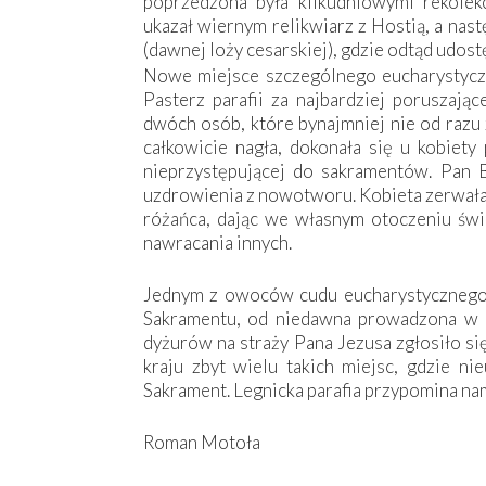
poprzedzona była kilkudniowymi rekolek
ukazał wiernym relikwiarz z Hostią, a nas
(dawnej loży cesarskiej), gdzie odtąd udos
Nowe miejsce szczególnego eucharystyczn
Pasterz parafii za najbardziej poruszaj
dwóch osób, które bynajmniej nie od razu 
całkowicie nagła, dokonała się u kobiety
nieprzystępującej do sakramentów. Pan 
uzdrowienia z nowotworu. Kobieta zerwała 
różańca, dając we własnym otoczeniu świa
nawracania innych.
Jednym z owoców cudu eucharystycznego 
Sakramentu, od niedawna prowadzona w k
dyżurów na straży Pana Jezusa zgłosiło si
kraju zbyt wielu takich miejsc, gdzie n
Sakrament. Legnicka parafia przypomina nam
Roman Motoła