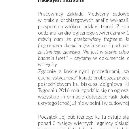
Pracownicy Zakładu Medycyny Sądowe
w trakcie drobiazgowych analiz wykazali
przypomina włókna ludzkiej tkanki. Z kol
oddziału kardiologicznego stwierdziła w
O
mówią nam, że przebarwiony fragment, któ
fragmentem tkanki mięśnia serca i pochodz
zaistniałego zjawiska. Nie jest w stanie od
badania Hostii
– czytamy w dokumencie cy
w Legnicy
.
Zgodnie z kościelnymi procedurami, sz
eucharystycznego” ksiądz proboszcz przek
pośrednictwem ks. biskupa Zbigniewa Ki
Tygodniu 2016 roku zgodziła się na ogłosze
wszystkie informacje dotyczące łask dok
ukrytego (choć już nie w pełni!) w cudownej
Początek Jej publicznego kultu datuje si
ponad 3 tysięcy wiernych legniccy biskup