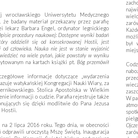
zac
naj
j wrocławskiego Uniwersytetu Medycznego
wiel
, że badany materiał przekazany przez parafię
zarów
ei lekarz Barbara Engel, ordynator legnickiego
Każd
pisie procedury naukowej
:
Dostępne wyniki badań
możli
ry oddzielił się od konsekrowanej Hostii, jest
był 
i od człowieka. Nauka nie jest w stanie wyjaśnić
miej
powiedzieć na wiele pytań, jakie powstały w wyniku
towanym na kartach książki pt.
Bóg przemówił
Codzi
nabo
czegółowe informacje dotyczące „wydarzenia
prze
azuje watykańskiej Kongregacji Nauki Wiary, za
wiec
ernikowskiego. Stolica Apostolska w Wielkim
zaszc
nie informacji o cudzie. Parafia rejestruje także
W pa
onujących się dzięki modlitwie do Pana Jezusa
atmo
 Hostii.
spo
piel
ę na 2 lipca 2016 roku. Tego dnia, w obecności
Ojcz
i odprawili uroczystą Mszę Świętą. Inauguracja
zarów