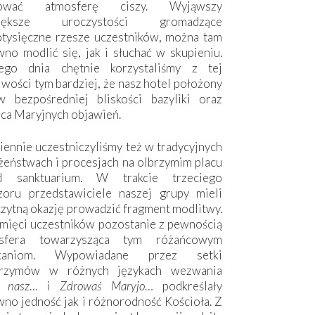
hować atmosferę ciszy. Wyjąwszy
większe uroczystości gromadzące
otysięczne rzesze uczestników, można tam
no modlić się, jak i słuchać w skupieniu.
ego dnia chętnie korzystaliśmy z tej
wości tym bardziej, że nasz hotel położony
w bezpośredniej bliskości bazyliki oraz
sca Maryjnych objawień.
ennie uczestniczyliśmy też w tradycyjnych
żeństwach i procesjach na olbrzymim placu
d sanktuarium. W trakcie trzeciego
zoru przedstawiciele naszej grupy mieli
zytną okazję prowadzić fragment modlitwy.
mięci uczestników pozostanie z pewnością
sfera towarzysząca tym różańcowym
tkaniom. Wypowiadane przez setki
grzymów w różnych językach wezwania
e nasz
… i
Zdrowaś Maryjo
… podkreślały
no jedność jak i różnorodność Kościoła. Z