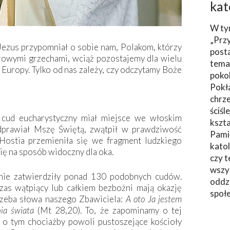
kat
W ty
„Prz
 Jezus przypomniał o sobie nam, Polakom, którzy
post
orowymi grzechami, wciąż pozostajemy dla wielu
tema
 Europy. Tylko od nas zależy, czy odczytamy Boże
poko
Pokł
chrze
ściśl
i cud eucharystyczny miał miejsce we włoskim
kszta
dprawiał Mszę Świętą, zwątpił w prawdziwość
Pami
ostia przemieniła się we fragment ludzkiego
katol
się na sposób widoczny dla oka.
czy t
wszys
nie zatwierdziły ponad 130 podobnych cudów.
oddzi
zas wątpiący lub całkiem bezbożni mają okazję
społ
rzeba słowa naszego Zbawiciela:
A oto Ja jestem
ia świata
(Mt 28,20). To, że zapominamy o tej
 o tym chociażby powoli pustoszejące kościoły