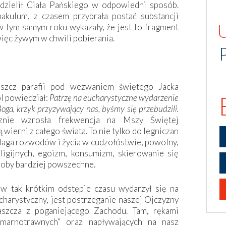
udzielił Ciała Pańskiego w odpowiedni sposób.
akulum, z czasem przybrała postać substancji
 tym samym roku wykazały, że jest to fragment
ięc żywym w chwili pobierania.
oszcz parafii pod wezwaniem świętego Jacka
l powiedział:
Patrzę na eucharystyczne wydarzenie
Boga, krzyk przyzywający nas, byśmy się przebudzili.
znie wzrosła frekwencja na Mszy Świętej
 wierni z całego świata. To nie tylko do legniczan
Plaga rozwodów i życia w cudzołóstwie, powolny,
ligijnych, egoizm, konsumizm, skierowanie się
oby bardziej powszechne.
w tak krótkim odstępie czasu wydarzył się na
charystyczny, jest postrzeganie naszej Ojczyzny
aszcza z poganiejącego Zachodu. Tam, rękami
marnotrawnych” oraz napływających na nasz