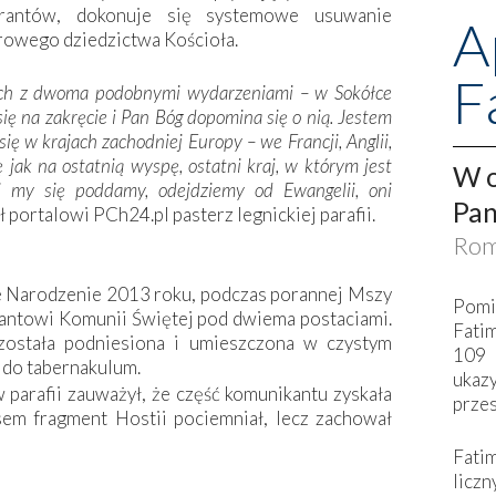
grantów, dokonuje się systemowe usuwanie
A
urowego dziedzictwa Kościoła.
F
tach z dwoma podobnymi wydarzeniami – w Sokółce
się na zakręcie i Pan Bóg dopomina się o nią. Jestem
ę w krajach zachodniej Europy – we Francji, Anglii,
 jak na ostatnią wyspę, ostatni kraj, w którym jest
W o
eli my się poddamy, odejdziemy od Ewangelii, oni
Pan
 portalowi PCh24.pl pasterz legnickiej parafii.
Rom
e Narodzenie 2013 roku, podczas porannej Mszy
Pomi
trantowi Komunii Świętej pod dwiema postaciami.
Fati
została podniesiona i umieszczona w czystym
109 
 do tabernakulum.
ukaz
 parafii zauważył, że część komunikantu zyskała
przes
sem fragment Hostii pociemniał, lecz zachował
Fati
liczn