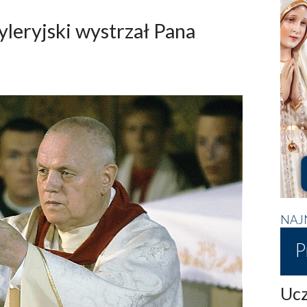
yleryjski wystrzał Pana
NAJ
P
Ucz