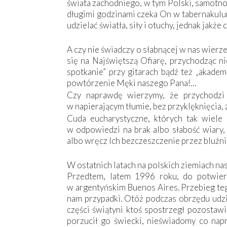
świata zachodniego, w tym Polski, samotno
długimi godzinami czeka On w tabernakulu
udzielać światła, siły i otuchy, jednak jakż
A czy nie świadczy o słabnącej w nas wierz
się na Najświętszą Ofiarę, przychodząc ni
spotkanie” przy gitarach bądź też „akadem
powtórzenie Męki naszego Pana!…
Czy naprawdę wierzymy, że przychodz
w napierającym tłumie, bez przyklęknięcia, 
Cuda eucharystyczne, których tak wiele 
w odpowiedzi na brak albo słabość wiary, 
albo wręcz Ich bezczeszczenie przez bluźn
W ostatnich latach na polskich ziemiach nas
Przedtem, latem 1996 roku, do potwier
w argentyńskim Buenos Aires. Przebieg te
nam przypadki. Otóż podczas obrzędu udz
części świątyni ktoś spostrzegł pozostaw
porzucił go świecki, nieświadomy co nap