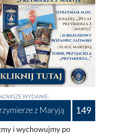
NOWSZE WYDANIE:
149
rzymierze z Maryją
my i wychowujmy po