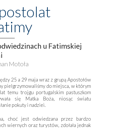
postolat
atimy
dwiedzinach u Fatimskiej
i
an Motoła
ędzy 25 a 29 maja wraz z grupą Apostołów
my pielgrzymowaliśmy do miejsca, w którym
lat temu trojgu portugalskim pastuszkom
ywała się Matka Boża, niosąc światu
łanie pokuty i nadziei.
ma, choć jest odwiedzana przez bardzo
ych wiernych oraz turystów, zdołała jednak