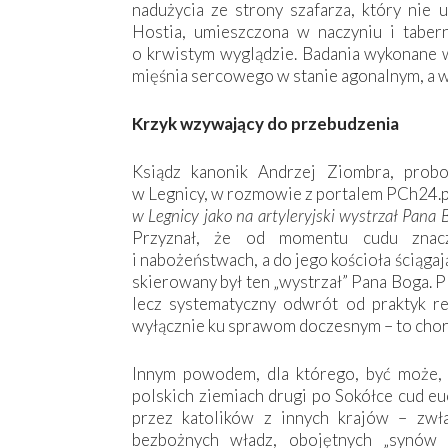
nadużycia ze strony szafarza, który nie 
Hostia, umieszczona w naczyniu i tabern
o krwistym wyglądzie. Badania wykonane w
mięśnia sercowego w stanie agonalnym, a w
Krzyk wzywający do przebudzenia
Ksiądz kanonik Andrzej Ziombra, prob
w Legnicy, w rozmowie z portalem PCh24.p
w Legnicy jako na artyleryjski wystrzał Pana 
Przyznał, że od momentu cudu znac
i nabożeństwach, a do jego kościoła ściągają
skierowany był ten „wystrzał” Pana Boga. 
lecz systematyczny odwrót od praktyk re
wyłącznie ku sprawom doczesnym – to chor
Innym powodem, dla którego, być może, 
polskich ziemiach drugi po Sokółce cud eu
przez katolików z innych krajów – zwł
bezbożnych władz, obojętnych „synów 