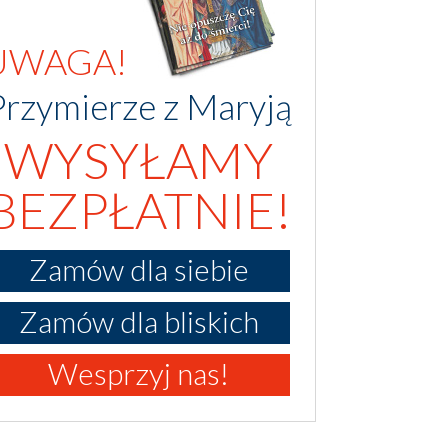
UWAGA!
Przymierze z Maryją
WYSYŁAMY
BEZPŁATNIE!
Zamów dla siebie
Zamów dla bliskich
Wesprzyj nas!