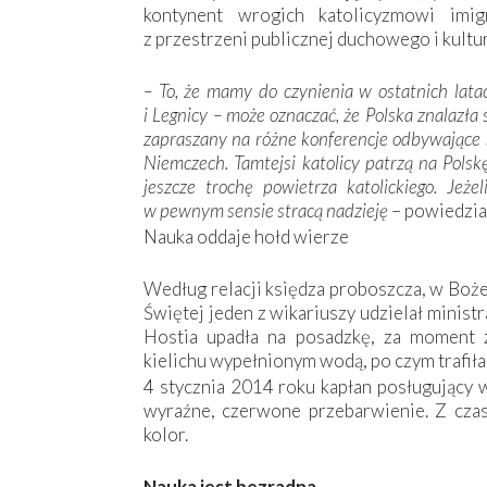
kontynent wrogich katolicyzmowi imi
z przestrzeni publicznej duchowego i kult
– To, że mamy do czynienia w ostatnich la
i Legnicy – może oznaczać, że Polska znalazła 
zapraszany na różne konferencje odbywające si
Niemczech. Tamtejsi katolicy patrzą na Polskę
jeszcze trochę powietrza katolickiego. Jeż
w pewnym sensie stracą nadzieję
– powiedział
Nauka oddaje hołd wierze
Według relacji księdza proboszcza, w Boż
Świętej jeden z wikariuszy udzielał minis
Hostia upadła na posadzkę, za moment 
kielichu wypełnionym wodą, po czym trafiła
4 stycznia 2014 roku kapłan posługujący w
wyraźne, ­czerwone przebarwienie. Z cza
kolor.
Nauka jest bezradna