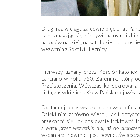
Drugi raz w ciągu zaledwie pięciu lat Pan
sami zmagając się z indywidualnymi i zbi
narodów nadzieją na katolickie odrodzenie
wezwania z Sokółki i Legnicy.
Pierwszy uznany przez Kościół katolick
Lanciano w roku 750. Zakonnik, który o
Przeistoczenia. Wówczas konsekrowana H
ciała, zaś w kielichu Krew Pańska pojawiła 
Od tamtej pory władze duchowne oficjal
Dzięki nim zarówno wierni, jak i dotychc
przekonać się, jak dosłownie traktować t
z wami przez wszystkie dni, aż do skończen
wspaniałej nowinie, jest pewne. Świadczą