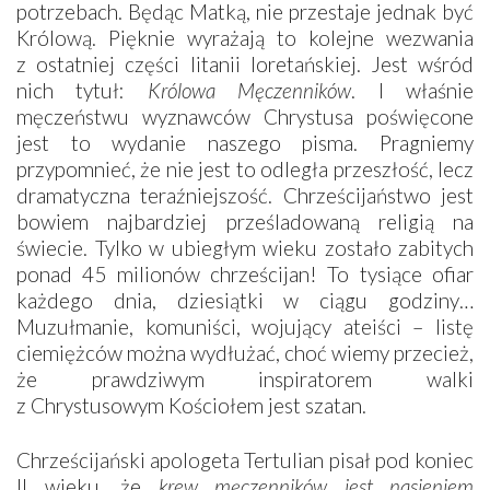
potrzebach. Będąc Matką, nie przestaje jednak być
Królową. Pięknie wyrażają to kolejne wezwania
z ostatniej części litanii loretańskiej. Jest wśród
nich tytuł:
Królowa Męczenników
. I właśnie
męczeństwu wyznawców Chrystusa poświęcone
jest to wydanie naszego pisma. Pragniemy
przypomnieć, że nie jest to odległa przeszłość, lecz
dramatyczna teraźniejszość. Chrześcijaństwo jest
bowiem najbardziej prześladowaną religią na
świecie. Tylko w ubiegłym wieku zostało zabitych
ponad 45 milionów chrześcijan! To tysiące ofiar
każdego dnia, dziesiątki w ciągu godziny…
Muzułmanie, komuniści, wojujący ateiści – listę
ciemiężców można wydłużać, choć wiemy przecież,
że prawdziwym inspiratorem walki
z Chrystusowym Kościołem jest szatan.
Chrześcijański apologeta Tertulian pisał pod koniec
II wieku, że
krew męczenników jest nasieniem