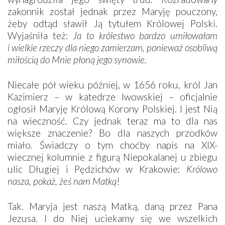
zakonnik został jednak przez Maryję pouczony,
żeby odtąd sławił Ją tytułem Królowej Polski.
Wyjaśniła też:
Ja to królestwo bardzo umiłowałam
i wielkie rzeczy dla niego zamierzam, ponieważ osobliwą
miłością do Mnie płoną jego synowie.
Niecałe pół wieku później, w 1656 roku, król Jan
Kazimierz – w katedrze lwowskiej – oficjalnie
ogłosił Maryję Królową Korony Polskiej. I jest Nią
na wieczność. Czy jednak teraz ma to dla nas
większe znaczenie? Bo dla naszych przodków
miało. Świadczy o tym choćby napis na XIX-
wiecznej kolumnie z figurą Niepokalanej u zbiegu
ulic Długiej i Pędzichów w Krakowie:
Królowo
nasza, pokaż, żeś nam Matką
!
Tak. Maryja jest naszą Matką, daną przez Pana
Jezusa. I do Niej uciekamy się we wszelkich