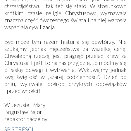
chrześcijaństwa
. I tak też się stało. W stosunkowo
krótkim czasie religię Chrystusową wyznawała
znaczna część ówczesnego świata i na niej wzrosła
wspaniała cywilizacja.
Być może tym razem historia się powtórzy. Nie
szukajmy jednak męczeństwa za wszelką cenę.
Chwalebną rzeczą jest pragnąć przelać krew za
Chrystusa. I jeśli to na nas przyjdzie, to módlmy się
o łaskę odwagi i wytrwania. Wykuwajmy jednak
swą świętość w „szarej codzienności”. Dzień po
dniu, wytrwale, pośród przykrych obowiązków
i przeciwności!
W Jezusie i Maryi
Bogusłąw Bajor
redaktor naczelny
SPIS TREŚCI: