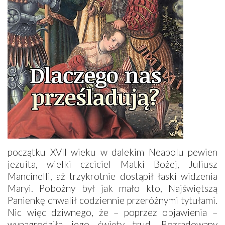
początku XVII wieku w dalekim Neapolu pewien
jezuita, wielki czciciel Matki Bożej, Juliusz
Mancinelli, aż trzykrotnie dostąpił łaski widzenia
Maryi. Pobożny był jak mało kto, Najświętszą
Panienkę chwalił codziennie przeróżnymi tytułami.
Nic więc dziwnego, że – poprzez objawienia –
wynagrodziła jego święty trud. Rozradowany