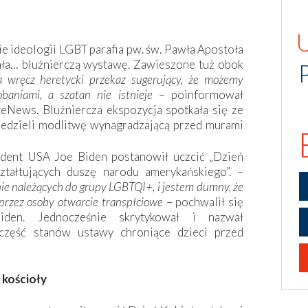
 ideologii LGBT parafia pw. św. Pawła Apostoła
ła… bluźnierczą wystawę. Zawieszone tuż obok
a wręcz heretycki przekaz sugerujący, że możemy
aniami, a szatan nie istnieje
– poinformował
teNews. Bluźniercza ekspozycja spotkała się ze
iedzieli modlitwę wynagradzającą przed murami
ydent USA Joe Biden postanowił uczcić „Dzień
tałtujących duszę narodu amerykańskiego”. –
e należących do grupy LGBTQI+, i jestem dumny, że
przez osoby otwarcie transpłciowe
– pochwalił się
Biden. Jednocześnie skrytykował i nazwał
część stanów ustawy chroniące dzieci przed
 kościoły