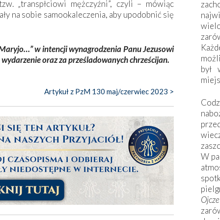
zw. „transpłciowi mężczyźni”, czyli – mówiąc
zac
ały na sobie samookaleczenia, aby upodobnić się
naj
wiel
zarów
Każd
 Maryjo…” w intencji wynagrodzenia Panu Jezusowi
możli
e wydarzenie oraz za prześladowanych chrześcijan.
był 
miej
Artykuł z PzM 130 maj/czerwiec 2023 >
Codzi
nabo
prze
wiec
zaszc
W pa
atmo
spo
piel
Ojcz
zarów