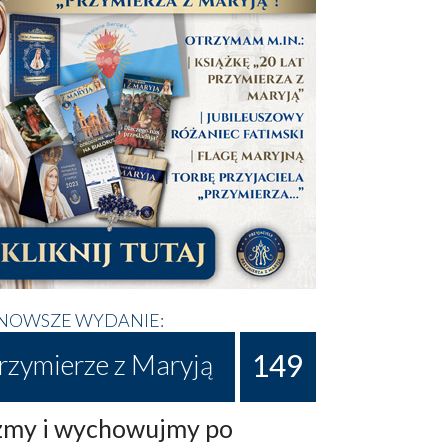
NOWSZE WYDANIE:
149
rzymierze z Maryją
my i wychowujmy po