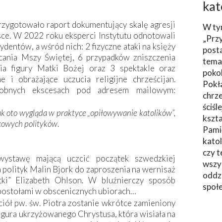
kat
rzygotowało raport dokumentujący skalę agresji
W ty
sce. W 2022 roku eksperci Instytutu odnotowali
„Prz
ydentów, a wśród nich: 2 fizyczne ataki na księży
post
ócania Mszy Świętej, 6 przypadków zniszczenia
tema
nia figury Matki Bożej oraz 3 spektakle oraz
poko
e i obrażające uczucia religijne chrześcijan.
Pokł
obnych ekscesach pod adresem mai­lowym:
chrze
ściśl
ak oto wygląda w praktyce „opiłowywanie katolików”,
kszta
icowych polityków
.
Pami
katol
czy t
ystawę mającą uczcić początek szwedzkiej
wszys
 polityk Malin Bjork do zaproszenia na wernisaż
oddzi
stki” Elizabeth Ohlson. W bluźnierczy sposób
społ
postołami w obscenicznych ubiorach…
ściół pw. św. Piotra zostanie wkrótce zamieniony
figura ukrzyżowanego Chrystusa, która wisiała na