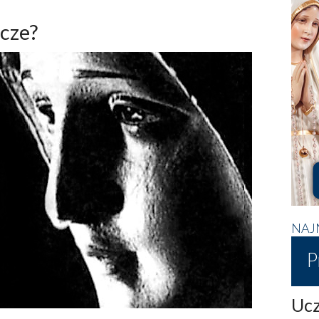
cze?
NAJ
P
Ucz