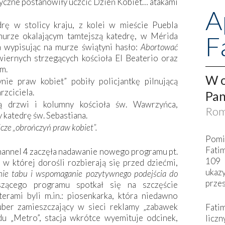
yczne postanowiły uczcić Dzień Kobiet… atakami
A
rę w stolicy kraju, z kolei w mieście Puebla
F
murze okalającym tamtejszą katedrę, w Mérida
sa wypisując na murze świątyni hasło:
Abortować
 wiernych strzegących kościoła El Beaterio oraz
um.
W o
ie praw kobiet” pobiły policjantkę pilnującą
rzciciela.
Pan
ą drzwi i kolumny kościoła św. Wawrzyńca,
Rom
 katedrę św. Sebastiana.
cze „obrończyń praw kobiet”.
Pomi
Fati
hannel 4 zaczęła nadawanie nowego programu pt.
109 
 w której dorośli rozbierają się przed dziećmi,
ukaz
ie tabu i wspomaganie pozytywnego podejścia do
przes
zącego programu spotkał się na szczęście
rami byli m.in.: piosenkarka, która niedawno
uber zamieszczający w sieci reklamy „zabawek
Fati
du „Metro”, stacja wkrótce wyemituje odcinek,
liczn