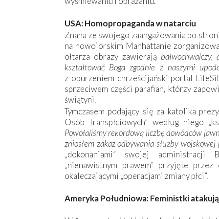
wyśmiewaniu i obrażaniu.
USA: Homopropaganda w natarciu
Znana ze swojego zaangażowania po stronie
na nowojorskim Manhattanie zorganizowa
ołtarza obrazy zawierają
bałwochwalczy, 
kształtować Boga zgodnie z naszymi upodob
z oburzeniem chrześcijański portal LifeSi
sprzeciwem części parafian, którzy zapow
świątyni.
Tymczasem podający się za katolika prez
Osób Transpłciowych” według niego „ksz
Powołaliśmy rekordową liczbę dowódców jawni
zniosłem zakaz odbywania służby wojskowej 
„dokonaniami” swojej administracji 
„nienawistnym prawem” przyjęte przez 
okaleczającymi „operacjami zmiany płci”.
Ameryka Południowa: Feministki atakują