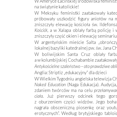
W Ameryce Łacińskiej środowiska feminist
na świątynie katolickie!
W Meksyku feministki zaatakowały kated
próbowały uszkodzić figury aniołów na 
zniszczyły elewację kościoła św. Ildefon
Kościół
, a w Xalapa oblały farbą policję i
zniszczyły część okien i elewację seminari
W argentyńskim mieście Salta „obrończyn
lokalnej bazyliki katedralnej pw. św. Jana Ch
W boliwijskim Santa Cruz oblały farb
a w kolumbijskiej Cochabambie zaatakowały
Antykościelne szaleństwo – oto prawdziwe obli
Anglia: Striptiz „edukacyjny” dla dzieci
W Wielkim Tygodniu angielska telewizja C
Naked Education
(Naga Edukacja). Audycja,
zdaniem twórców ma na celu
przełamywan
ciała
. Już pierwszy odcinek tego gors
z oburzeniem części widzów. Jego bohate
nagrała obsceniczną piosenkę oraz yout
erotycznych”. Według brytyjskiego tabloi