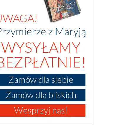
UWAGA!
Przymierze z Maryją
WYSYŁAMY
BEZPŁATNIE!
Zamów dla siebie
Zamów dla bliskich
Wesprzyj nas!