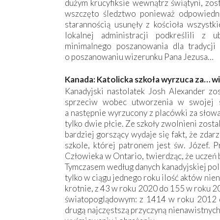
dużym krucyfiksie wewnątrz świątyni, zos
wszczęto śledztwo ponieważ odpowiednie
starannością usunęły z kościoła wszystki
lokalnej administracji podkreślili z
minimalnego poszanowania dla tradycji 
o poszanowaniu wizerunku Pana Jezusa…
Kanada: Katolicka szkoła wyrzuca za… w
Kanadyjski nastolatek Josh Alexander zo
sprzeciw wobec utworzenia w swojej sz
a następnie wyrzucony z placówki za słowa,
tylko dwie płcie. Ze szkoły zwolnieni zosta
bardziej gorszący wydaje się fakt, że zdar
szkole, której patronem jest św. Józef.
Człowieka w Ontario, twierdząc, że uczeń 
Tymczasem według danych kanadyjskiej poli
tylko w ciągu jednego roku ilość aktów ni
krotnie, z 43 w roku 2020 do 155 w roku 2
światopoglądowym: z 1414 w roku 2012 d
drugą najczęstszą przyczyną nienawistnych