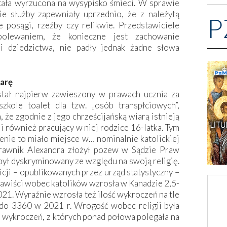
tała wyrzucona na wysypisko śmieci. W sprawie
 służby zapewniały uprzednio, że z należytą
P
e posągi, rzeźby czy relikwie. Przedstawiciele
 ubolewaniem, że konieczne jest zachowanie
i dziedzictwa, nie padły jednak żadne słowa
iarę
stał najpierw zawieszony w prawach ucznia za
kole toalet dla tzw. „osób transpłciowych”,
 że zgodnie z jego chrześcijańską wiarą istnieją
li również pracujący w niej rodzice 16-latka. Tym
zenie to miało miejsce w… nominalnie katolickiej
 Prawnik Alexandra złożył pozew w Sądzie Praw
był dyskryminowany ze względu na swoją religię.
cji – opublikowanych przez urząd statystyczny –
enawiści wobec katolików wzrosła w Kanadzie 2,5-
021. Wyraźnie wzrosła też ilość wykroczeń na tle
o 3360 w 2021 r. Wrogość wobec religii była
 wykroczeń, z których ponad połowa polegała na