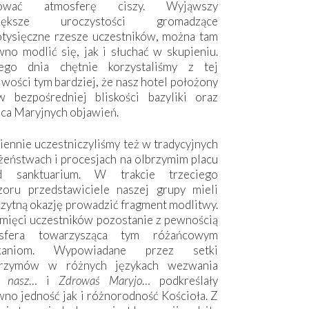
hować atmosferę ciszy. Wyjąwszy
większe uroczystości gromadzące
otysięczne rzesze uczestników, można tam
no modlić się, jak i słuchać w skupieniu.
ego dnia chętnie korzystaliśmy z tej
wości tym bardziej, że nasz hotel położony
w bezpośredniej bliskości bazyliki oraz
sca Maryjnych objawień.
ennie uczestniczyliśmy też w tradycyjnych
żeństwach i procesjach na olbrzymim placu
d sanktuarium. W trakcie trzeciego
zoru przedstawiciele naszej grupy mieli
zytną okazję prowadzić fragment modlitwy.
mięci uczestników pozostanie z pewnością
sfera towarzysząca tym różańcowym
tkaniom. Wypowiadane przez setki
grzymów w różnych językach wezwania
e nasz
… i
Zdrowaś Maryjo
… podkreślały
no jedność jak i różnorodność Kościoła. Z