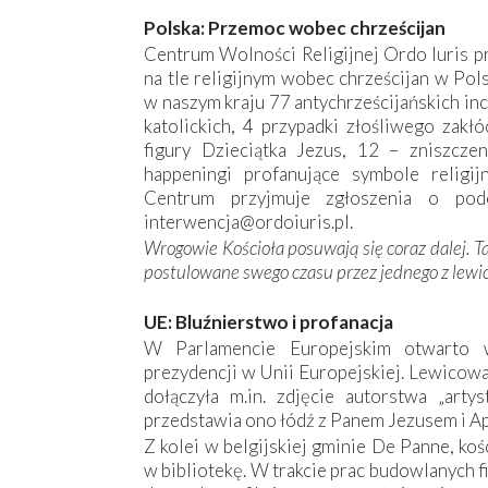
Polska: Przemoc wobec chrześcijan
Centrum Wolności Religijnej Ordo Iuris p
na tle religijnym wobec chrześcijan w Pol
w naszym kraju 77 antychrześcijańskich inc
katolickich, 4 przypadki złośliwego zakł
figury Dzieciątka Jezus, 12 – zniszcze
happeningi profanujące symbole religijn
Centrum przyjmuje zgłoszenia o pod
interwencja@ordoiuris.pl.
Wrogowie Kościoła posuwają się coraz dalej. T
postulowane swego czasu przez jednego z lew
UE: Bluźnierstwo i profanacja
W Parlamencie Europejskim otwarto w
prezydencji w Unii Europejskiej. Lewicowa
dołączyła m.in. zdjęcie autorstwa „arty
przedstawia ono łódź z Panem Jezusem i A
Z kolei w belgijskiej gminie De Panne, ko
w bibliotekę. W trakcie prac budowlanych 