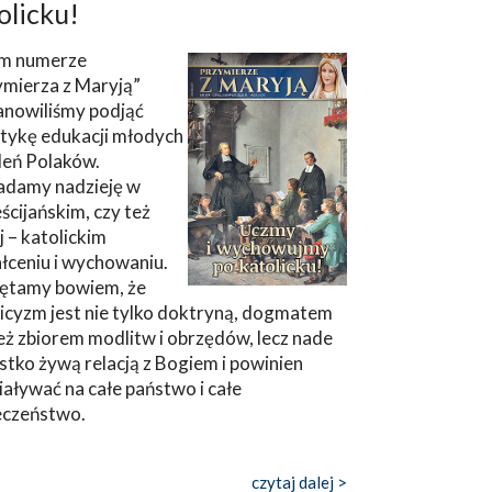
olicku!
m numerze
ymierza z Maryją”
anowiliśmy podjąć
tykę edukacji młodych
leń Polaków.
adamy nadzieję w
ścijańskim, czy też
ej – katolickim
łceniu i wychowaniu.
ętamy bowiem, że
icyzm jest nie tylko doktryną, dogmatem
eż zbiorem modlitw i obrzędów, lecz nade
tko żywą relacją z Bogiem i powinien
aływać na całe państwo i całe
eczeństwo.
czytaj dalej >