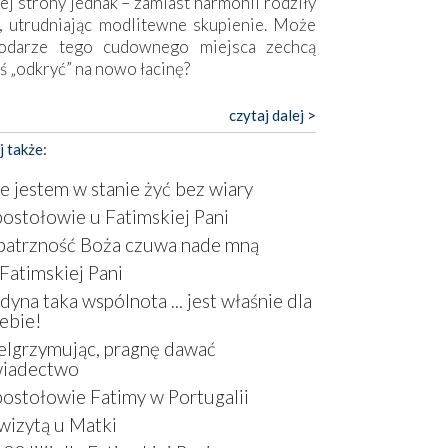
ej strony jednak – zamiast harmonii rodziły
, utrudniając modlitewne skupienie. Może
odarze tego cudownego miejsca zechcą
ś „odkryć” na nowo łacinę?
pokojny duch współczesności daje też w
czytaj dalej >
mie znać o sobie w sposób widoczny gołym
j także:
m. Niby w trosce o prostotę i skromność
a się on jak może zasłonić sanktuarium,
e jestem w stanie żyć bez wiary
sząc wokół betonowe bryły, z których
ostołowie u Fatimskiej Pani
óre nawet zostały poświęcone jako miejsca
atrzność Boża czuwa nade mną
ickiego kultu. Tylko co wspólnego z żywą,
ntyczną wiarą mogą mieć płaskie, szare
Fatimskiej Pani
ry albo kaplice, w których Tabernakulum
dyna taka wspólnota ... jest właśnie dla
omina bardziej skrzynkę na narzędzia? Albo
ebie!
owiedzieć o ustawionym tuż przy nowej
elgrzymując, pragnę dawać
lice wielkim krzyżu, na którym zamiast
wiadectwo
stusa umieszczono dziwaczną postać jakby
ostołowie Fatimy w Portugalii
tą ze starożytnych hieroglifów? W
rowym kontekście naszych czasów to raczej
wizytą u Matki
atura niż godny wizerunek Zbawiciela…