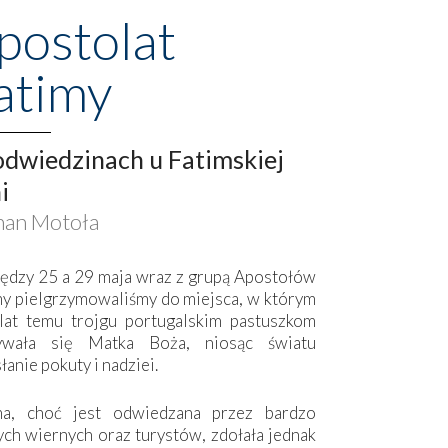
postolat
atimy
dwiedzinach u Fatimskiej
i
an Motoła
ędzy 25 a 29 maja wraz z grupą Apostołów
my pielgrzymowaliśmy do miejsca, w którym
lat temu trojgu portugalskim pastuszkom
ywała się Matka Boża, niosąc światu
łanie pokuty i nadziei.
ma, choć jest odwiedzana przez bardzo
ych wiernych oraz turystów, zdołała jednak