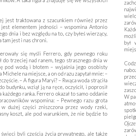
ików. A taka figura znajduje się we wszystkich
zac
naj
wiel
ej jest traktowana z szacunkiem również przez
zarów
e jest elementem jedności – wspomina Antonio
Każd
go dnia i bez względu na to, czy byłeś wierzący,
możli
 tam jest i nas chroni.
był 
miej
ierowały się myśli Ferrero, gdy pewnego roku
 do trzeciej nad ranem, tego strasznego dnia w
Codzi
się pod wodą i błotem – wyjaśnia jego osobisty
nabo
 Michele na miejsce, a on od razu zapytał mnie: –
prze
szczęście. – A figura Maryi? – Rwąca woda strąciła
wiec
 budynku, wziął ją na ręce, oczyścił, i poprosił
zaszc
a każdego ranka. Ferrero okazał to samo oddanie
W pa
ółpracowników wspomina: – Pewnego razu grota
atmo
 w dużej części zniszczona przez wody rzeki,
spo
sny koszt, ale pod warunkiem, że nie będzie to
piel
Ojcz
zarów
 święci byli częścią życia prywatnego, ale także