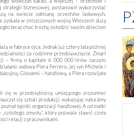
nego wówczas kakao, a większej – orzechów i
ej strategii biznesowej, postanowił wykorzystać
P
pszą na świecie odmianę orzechów laskowych.
a zyskała w zniszczonych wojną Włoszech dużą
ogło teraz choć trochę osłodzić swoim dzieciom
ą w fabryce ojca. Jednak już cztery lata później
edzialności za rodzinne przedsięwzięcie. Zmarł
ji – firmą o kapitale 6 000 000 lirów zaczęło
iałami: wdowa Piera Ferrero, jej syn Michele i
dukcyjną, Giovanni – handlową, a Piera rozwijała
ił się w przedsiębiorcę umiejącego zrozumieć
auczył się sztuki produkcji, wykazując naturalny
poznał tajniki organizacji handlowej. A od matki
go „szóstego zmysłu”, który pozwala stawić czoła
ci relacji z pracownikami.