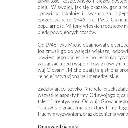
zawartości kosztownego i ciężko dostęp
oleju. W swojej, jak się okazało, genialn
uprawianą lokalnie i uważaną za najle
Sprzedawana od 1946 roku Pasta Gianduj
popularność. Miliony włoskich rodziców m
biedę powojennych czasów.
Od 1946 roku Michele zajmował się sprzedaż
los zmusił go do wzięcia większej odpowi
bowiem jego ojciec i – po restrukturyzac
zarządzać trzech wspólników z równymi udz
wuj Giovanni. Michele zajął się stroną pro
relacje instytucjonalne i menedżerskie.
Zadziwiająco szybko Michele przekształc
wszystkie aspekty firmy. Od swojego ojca n
talent i kreatywność. Od wuja Giovanniego 
nauczył się znaczenia struktury firmy, te
trudnym wyzwaniom, oraz docenienia wartoś
Odpowiedzialność