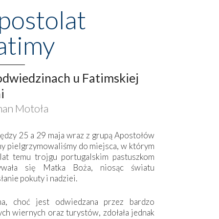
postolat
atimy
dwiedzinach u Fatimskiej
i
an Motoła
ędzy 25 a 29 maja wraz z grupą Apostołów
my pielgrzymowaliśmy do miejsca, w którym
lat temu trojgu portugalskim pastuszkom
ywała się Matka Boża, niosąc światu
łanie pokuty i nadziei.
ma, choć jest odwiedzana przez bardzo
ych wiernych oraz turystów, zdołała jednak