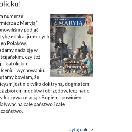
olicku!
m numerze
ymierza z Maryją”
anowiliśmy podjąć
tykę edukacji młodych
leń Polaków.
adamy nadzieję w
ścijańskim, czy też
ej – katolickim
łceniu i wychowaniu.
ętamy bowiem, że
icyzm jest nie tylko doktryną, dogmatem
eż zbiorem modlitw i obrzędów, lecz nade
tko żywą relacją z Bogiem i powinien
aływać na całe państwo i całe
eczeństwo.
czytaj dalej >