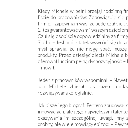
Kiedy Michele w pełni przejął rodzinną fi
liście do pracowników: Zobowiązuję się po
firmie. I zapewniam was, że będę czuł się 
(…) zagwarantować wam i waszym dzieciom b
Czuł się osobiście odpowiedzialny za firm
Sibilli: – Jeśli mój statek wywróci się do 
myśl sprawia, że nie mogę spać, muszę
produkty. Przez dziesięciolecia Michele b
oferował ludziom pełną dyspozycyjność: – 
– mówił.
Jeden z pracowników wspominał: – Nawet, 
pan Michele zbierał nas razem, doda
rozwiązywana kolegialnie.
Jak pisze jego biograf: Ferrero zbudował 
innowacjach, ale jego największym talent
okazywania im szczególnej uwagi. Inny 
drobny, ale wiele mówiący epizod: – Pewn