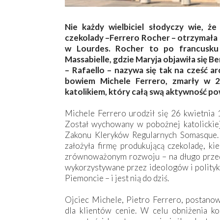
Nie każdy wielbiciel słodyczy wie, że
czekolady –Ferrero Rocher – otrzymała
w Lourdes. Rocher to po francusku 
Massabielle, gdzie Maryja objawiła się B
– Rafaello – nazywa się tak na cześć a
bowiem Michele Ferrero, zmarły w 2
katolikiem, który całą swą aktywność po
Michele Ferrero urodził się 26 kwietnia
Został wychowany w pobożnej katolickiej 
Zakonu Kleryków Regularnych Somasque. 
założyła firmę produkującą czekoladę, ki
zrównoważonym rozwoju – na długo przed t
wykorzystywane przez ideologów i politykó
Piemoncie – i jest nią do dziś.
Ojciec Michele, Pietro Ferrero, postanow
dla klientów cenie. W celu obniżenia k