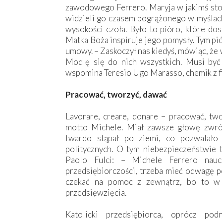
zawodowego Ferrero. Maryja w jakimś stop
widzieli go czasem pogrążonego w myślach,
wysokości czoła. Było to pióro, które do
Matka Boża inspiruje jego pomysły. Tym p
umowy. – Zaskoczył nas kiedyś, mówiąc, że
Modlę się do nich wszystkich. Musi być
wspomina Teresio Ugo Marasso, chemik z f
Pracować, tworzyć, dawać
Lavorare, creare, donare – pracować, tw
motto Michele. Miał zawsze głowę zwróco
twardo stąpał po ziemi, co pozwalało
politycznych. O tym niebezpieczeństwie 
Paolo Fulci: – Michele Ferrero nau
przedsiębiorczości, trzeba mieć odwagę 
czekać na pomoc z zewnątrz, bo to w
przedsięwzięcia.
Katolicki przedsiębiorca, oprócz po