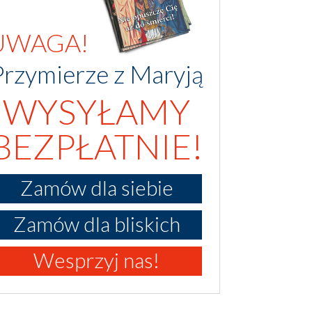
UWAGA!
Przymierze z Maryją
WYSYŁAMY
BEZPŁATNIE!
Zamów dla siebie
Zamów dla bliskich
Wesprzyj nas!