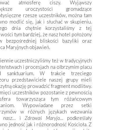
hować atmosferę ciszy. Wyjąwszy
większe uroczystości gromadzące
otysięczne rzesze uczestników, można tam
no modlić się, jak i słuchać w skupieniu.
ego dnia chętnie korzystaliśmy z tej
wości tym bardziej, że nasz hotel położony
w bezpośredniej bliskości bazyliki oraz
sca Maryjnych objawień.
ennie uczestniczyliśmy też w tradycyjnych
żeństwach i procesjach na olbrzymim placu
d sanktuarium. W trakcie trzeciego
zoru przedstawiciele naszej grupy mieli
zytną okazję prowadzić fragment modlitwy.
mięci uczestników pozostanie z pewnością
sfera towarzysząca tym różańcowym
tkaniom. Wypowiadane przez setki
grzymów w różnych językach wezwania
e nasz
… i
Zdrowaś Maryjo
… podkreślały
no jedność jak i różnorodność Kościoła. Z