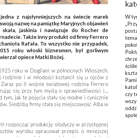
kat
 jedna z najsłynniejszych na świecie marek
W ty
 swoją nazwę na pamiątkę Maryjnych objawień
„Prz
skała, jaskinia i nawiązuje do Rocher de
post
ernadecie. Także inny produkt od firmy Ferrero
tema
rchanioła Rafała. To wszystko nie przypadek,
poko
015 roku włoski biznesmen, był gorliwym
Pokł
wierzał opiece Matki Bożej.
chrze
ściśl
 1925 roku w Dogliani w północnych Włoszech.
kszta
rodzinie i w młodości kształcił się u ojców z
Pami
Zaraz po II wojnie światowej rodzina Ferrero
katol
erując się przy tym myślą o sprawiedliwości i…
czy t
ym, jak te pojęcia stały się modne i cynicznie
wszys
w. Siedzibą firmy stała się miejscowość Alba w
oddzi
społ
ił rozpocząć produkcję słodyczy w przystępnej
osztów wyrobu opracował przepis o mniejszej