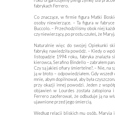
roku organizujemy pielgrzymkę dla pracown
fabrykach Ferrero.
Co znaczące, w firmie figura Matki Boski
osoby niewierzące. – Ta figura w fabryc
Buccolo. – Przechodziliśmy obok niej każde
czy niewierzący, po prostu czułeś, że Maryja
Naturalnie więc do swojej Opiekunki sk
fabrykę nawiedziła powódź. – Kiedy o wpół
listopadzie 1994 roku, fabryka znalazła 
kierowca, Serafino Bindello – zabrałem pana
Czy są jakieś ofiary śmiertelne?. – Nie, na 
ją w błoto – odpowiedziałem. Gdy wszedł do
mnie, abym dopilnował, aby była czyszczon
przy okazji innej powodzi. Jeden z wsp
objawień w Lourdes została zatopiona i
Ferrero zaoferował, że odbuduje ją na wła
ujawnione przed jego śmiercią.
Według relacji bliskich mu osób, Maryja i