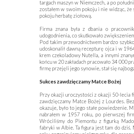
targach maszyn w Niemczech, a po południu
zostałem w swoim pokoju i nie widząc, że 
pokoju herbatę ziołową.
Firma znana była z dbania o pracowni
udogodnienia, co skutkowało zwiększeniem 
Pod takim przewodnictwem bardzo szybko 
udoskonalił dawną recepturę ojca i w 1964
krem czekoladowy Nutella, a innymi znanym
końcu w 20 zakładach pracowało 34 000 pra
firmę przejęli jego synowie, stał się najb
Sukces zawdzięczamy Matce Bożej
Przy okazji uroczystości z okazji 50-lecia
zawdzięczamy Matce Bożej z Lourdes. Bez 
okazuje, było to jego stałe powiedzenie. Mi
nabrałem w 1957 roku, po pierwszej fir
Wróciliśmy do Piemontu z figurką Madon
fabryki w Albie. Ta figura jest tam do dzi