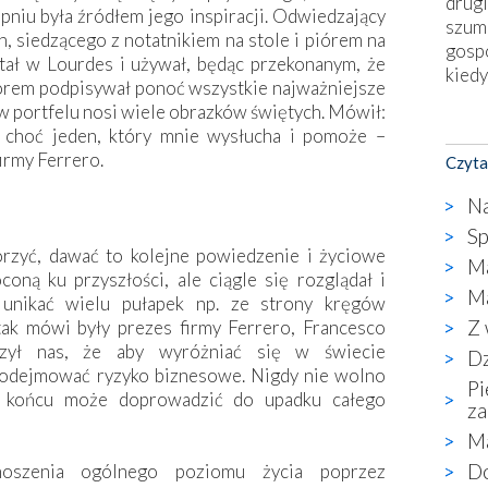
drugi
niu była źródłem jego inspiracji. Odwiedzający
szum
 siedzącego z notatnikiem na stole i piórem na
gosp
stał w Lourdes i używał, będąc przekonanym, że
kiedy
iórem podpisywał ponoć wszystkie najważniejsze
 w portfelu nosi wiele obrazków świętych. Mówił:
Nies
 choć jeden, który mnie wysłucha i pomoże –
Fati
irmy Ferrero.
Czyta
okie
star
Na
wzno
Sp
niekt
orzyć, dawać to kolejne powiedzenie i życiowe
Ma
katol
ną ku przyszłości, ale ciągle się rozglądał i
aute
Ma
 unikać wielu pułapek np. ze strony kręgów
bunk
Z 
tak mówi były prezes firmy Ferrero, Francesco
przyp
czył nas, że aby wyróżniać się w świecie
Dz
co p
podejmować ryzyko biznesowe. Nigdy nie wolno
Pi
bazy
 końcu może doprowadzić do upadku całego
za
Chry
wyję
Ma
kultu
Do
dnoszenia ogólnego poziomu życia poprzez
karyk