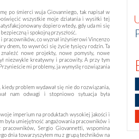
rmę po śmierci wuja Giovanniego, tak napisał w
święcić wszystkie moje działania i wysiłki tej
usatysfakcjonowany dopiero wtedy, gdy uda mi się
ezpieczną i spokojną przyszłość.
ę i pracowników, co wyznał inżynierowi Vincenzo
góry dnem, to wywróci się życie tysięcy rodzin. Ta
 znaleźć nowe projekty, nowe pomysły, nowe
ył niezwykle kreatywny i pracowity. A przy tym
Przynieście mi problemy, ja wymyślę rozwiązania
kiedy problem wydawał się nie do rozwiązania,
wał nam odwagi i stopniowo sytuacja była
swoje imperium na produktach wysokiej jakości i
em była umiejętność angażowania pracowników i
z pracowników, Sergio Giovannetti, wspomina
ego dnia towarzyszyłem mu z grupą techników na