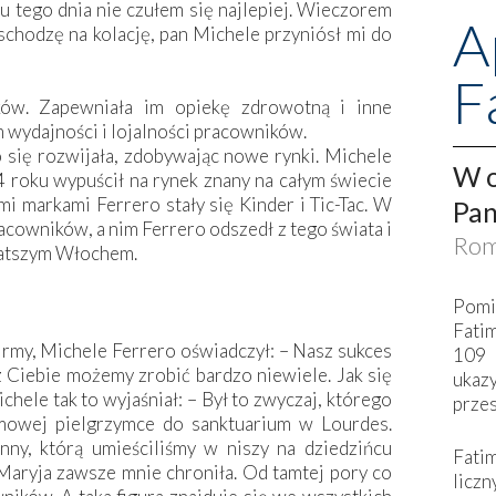
 tego dnia nie czułem się najlepiej. Wieczorem
A
schodzę na kolację, pan Michele przyniósł mi do
F
ków. Zapewniała im opiekę zdrowotną i inne
wydajności i lojalności pracowników.
się rozwijała, zdobywając nowe rynki. Michele
W o
 roku wypuścił na rynek znany na całym świecie
i markami Ferrero stały się Kinder i Tic-Tac. W
Pan
cowników, a nim Ferrero odszedł z tego świata i
Rom
ogatszym Włochem.
Pomi
Fati
 firmy, Michele Ferrero oświadczył: – Nasz sukces
109 
Ciebie możemy zrobić bardzo niewiele. Jak się
ukaz
chele tak to wyjaśniał: – Był to zwyczaj, którego
przes
mowej pielgrzymce do sanktuarium w Lourdes.
ny, którą umieściliśmy w niszy na dziedzińcu
Fati
ś. Maryja zawsze mnie chroniła. Od tamtej pory co
liczn