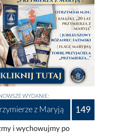
NOWSZE WYDANIE:
149
rzymierze z Maryją
my i wychowujmy po