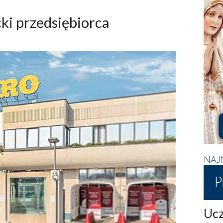
cki przedsiębiorca
NAJ
P
Ucz