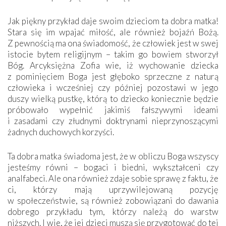
Jak piękny przykład daje swoim dzieciom ta dobra matka!
Stara się im wpajać miłość, ale również bojaźń Bożą.
Z pewnością ma ona świadomość, że człowiek jest w swej
istocie bytem religijnym – takim go bowiem stworzył
Bóg. Arcyksiężna Zofia wie, iż wychowanie dziecka
z pominięciem Boga jest głęboko sprzeczne z naturą
człowieka i wcześniej czy później pozostawi w jego
duszy wielką pustkę, którą to dziecko koniecznie będzie
próbowało wypełnić jakimiś fałszywymi ideami
i zasadami czy złudnymi doktrynami nieprzynoszącymi
żadnych duchowych korzyści.
Ta dobra matka świadoma jest, że w obliczu Boga wszyscy
jesteśmy równi – bogaci i biedni, wykształceni czy
analfabeci. Ale ona również zdaje sobie sprawę z faktu, że
ci, którzy mają uprzywilejowaną pozycję
w społeczeństwie, są również zobowiązani do dawania
dobrego przykładu tym, którzy należą do warstw
niższych. I wie, że jej dzieci muszą się przygotować do tej