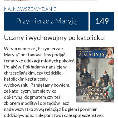
NAJNOWSZE WYDANIE:
149
Przymierze z Maryją
Uczmy i wychowujmy po katolicku!
W tym numerze „Przymierza z
Maryją” postanowiliśmy podjąć
tematykę edukacji młodych pokoleń
Polaków. Pokładamy nadzieję w
chrześcijańskim, czy też ściślej –
katolickim kształceniu i
wychowaniu. Pamiętamy bowiem,
że katolicyzm jest nie tylko
doktryną, dogmatem czy też
zbiorem modlitw i obrzędów, lecz
nade wszystko żywą relacją z Bogiem i powinien
oddziaływać na całe państwo i całe społeczeństwo.