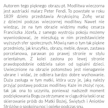
Autorem tego pięknego obrazu pt. Modlitwa wieczorna
jest austriacki malarz Peter Fendi. To powstałe w roku
1839 dzieło przedstawia Arcyksiężną Zofię wraz
z dziećmi podczas wieczornej modlitwy. Nawet nie
wiedząc, że na tym obrazie widzimy matkę cesarza
Franciszka Józefa, z samego wystroju pokoju możemy
wywnioskować, że mieszkają w nim przedstawiciele
wyższych sfer społecznych. Mówią nam o tym tak piękne
przedmioty, jak krucyfiks, obrazy, meble, dywan, zastawa
porcelanowa, parawan po prawej stronie w stylu
orientalnym. Z kolei zasłona po lewej stronie
prawdopodobnie oddziela salon od sypialni dzieci.
Uwiecznione na obrazie potomstwo jest nienagannie
ubrane i widać, że odbiera bardzo dobre wychowanie.
Duża zasługa w tym matki, która uczy je, jaką należy
przyjąć postawę podczas modlitwy. Każe im złożyć ręce,
tak jak ona to uczyniła, ponieważ nadszedł moment
podziękowania Bogu za otrzymane w ciągu dnia łaski oraz
skierowanie próśb do Matki Bożej, Świętych i Aniołów
Stróżów o spokojną noc i opiekę podczas snu.