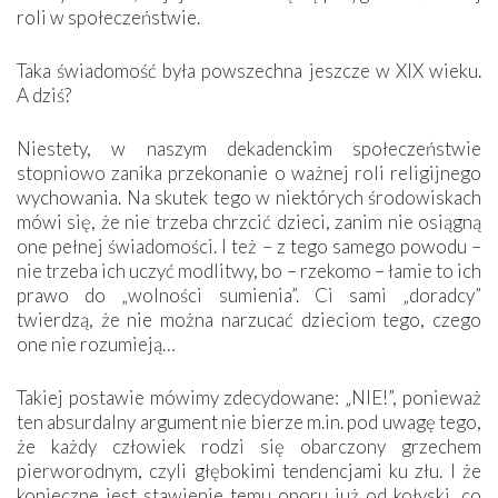
roli w społeczeństwie.
Taka świadomość była powszechna jeszcze w XIX wieku.
A dziś?
Niestety, w naszym dekadenckim społeczeństwie
stopniowo zanika przekonanie o ważnej roli religijnego
wychowania. Na skutek tego w niektórych środowiskach
mówi się, że nie trzeba chrzcić dzieci, zanim nie osiągną
one pełnej świadomości. I też – z tego samego powodu –
nie trzeba ich uczyć modlitwy, bo – rzekomo – łamie to ich
prawo do „wolności sumienia”. Ci sami „doradcy”
twierdzą, że nie można narzucać dzieciom tego, czego
one nie rozumieją…
Takiej postawie mówimy zdecydowane: „NIE!”, ponieważ
ten absurdalny argument nie bierze m.in. pod uwagę tego,
że każdy człowiek rodzi się obarczony grzechem
pierworodnym, czyli głębokimi tendencjami ku złu. I że
konieczne jest stawienie temu oporu już od kołyski, co