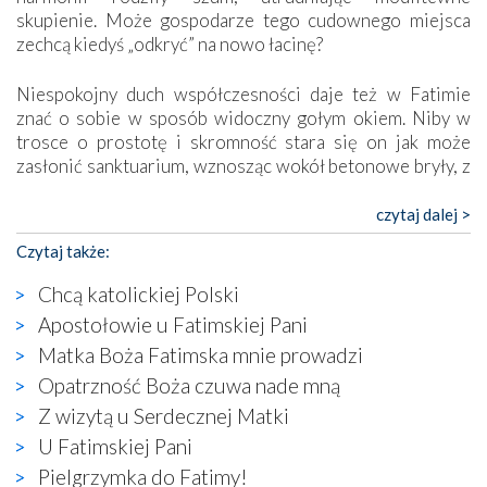
skupienie. Może gospodarze tego cudownego miejsca
zechcą kiedyś „odkryć” na nowo łacinę?
Niespokojny duch współczesności daje też w Fatimie
znać o sobie w sposób widoczny gołym okiem. Niby w
trosce o prostotę i skromność stara się on jak może
zasłonić sanktuarium, wznosząc wokół betonowe bryły, z
których niektóre nawet zostały poświęcone jako miejsca
katolickiego kultu. Tylko co wspólnego z żywą,
czytaj dalej >
autentyczną wiarą mogą mieć płaskie, szare bunkry albo
Czytaj także:
kaplice, w których Tabernakulum przypomina bardziej
skrzynkę na narzędzia? Albo co powiedzieć o ustawionym
Chcą katolickiej Polski
tuż przy nowej bazylice wielkim krzyżu, na którym
Apostołowie u Fatimskiej Pani
zamiast Chrystusa umieszczono dziwaczną postać jakby
Matka Boża Fatimska mnie prowadzi
wyjętą ze starożytnych hieroglifów? W kulturowym
kontekście naszych czasów to raczej karykatura niż godny
Opatrzność Boża czuwa nade mną
wizerunek Zbawiciela…
Z wizytą u Serdecznej Matki
Zatem nawet w bezpośrednim otoczeniu sanktuarium
U Fatimskiej Pani
naocznie przekonaliśmy się, że wewnątrz Kościoła toczy
Pielgrzymka do Fatimy!
się ogromna walka o kształt katolicyzmu i o serca