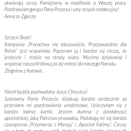
otwierają serca. Pamiętamy w modlitwie o Waszej pracy.
domy, w których żyli.
Pozdrawiam gorąco Pana Prezesa i cały zespół redakcyjny!
Anna ze Zgierza
W miejscu objawień Matki Bożej zapaliliśmy świece
przywiezione wraz z intencjami powierzonymi nam przez
Darczyńców w ramach akcji „Twoje światło w Fatimie”.
Podczas tej kilkudniowej wyprawy na każdym kroku
Szczęść Boże!
spotykaliśmy się z serdeczną otwartością
Kampania „Proroctwa nie lekceważcie. Przepowiednie dla
Portugalczyków. Podziwialiśmy ich ludową sztukę i
Polski” jest wspaniała. Popieram ją i bardzo się cieszę, że
zwyczaje. Mimo że nasze kraje są od siebie bardzo
jesteście i stoicie na straży wiary. Musimy dziękować i
oddalone, w żaden sposób nie czuliśmy się obco.
wspierać naszą Królową za Jej miłość do naszego Narodu.
Sprawiła to oczywiście sama Matka Boża, ale też
Zbigniew z Katowic
kulturowa bliskość biorąca swój początek w naszej
wspólnej wierze. Podczas wyjazdów do historycznych
miejsc, które znalazły się na trasie naszej pielgrzymki,
Niech będzie pochwalony Jezus Chrystus!
mieliśmy okazję przekonać się, że Maryja swoją opieką
Szanowny Panie Prezesie, dziękuję bardzo serdecznie za
otacza nie tylko nasz naród, lecz wszystkie nacje, które
przesłane mi pozdrowienia urodzinowe. Ucieszyłam się z
się Jej ufnie oddają, a także każdą osobę, która zawierza
bardzo ładnej kartki. Jestem dumna z działalności
Jej siebie oraz swych bliskich.
apostolskiej, jaką Państwo prowadzą. Podobają mi się bardzo
czasopisma „Przymierze z Maryją” i „Apostoł Fatimy”. Cieszę
Dzieje Portugalii to również historia wierności Bogu i
się z tego, że mogę w nich znaleźć wiele bardzo ciekawych