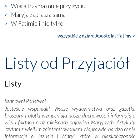
wierzących. Do czego to zmaganie może prowadzić,
Wiara trzyma mnie przy życiu
widzieliśmy w urokliwym, niewielkim mieście Obidos,
Maryja zaprasza sama
gdzie w miejscu dawnego kościoła działa dzisiaj…
W Fatimie i nie tylko
księgarnia.
wszystkie z działu Apostolat Fatimy >
Nasze pielgrzymkowe wyprawy, których celem były
wspaniałe klasztory w miasteczku Alcobaça czy w Batalhi,
przeniosły nas do czasów, gdy świątynie bez wątpienia
Listy od Przyjaciół
wznoszono na chwałę Bożą, na przykład – w podzięce za
Opatrznościową pomoc w wygranej bitwie o
niepodległość kraju. Zachwyt budziła potężna, a zarazem
misterna architektura tych monumentalnych dzieł,
Listy
wspaniałe zdobienia, dbałość ich twórców o detale,
połączenie talentów z wytrwałością i pracowitością
Szanowni Państwo!
budowniczych.
Jesteście wspaniali! Wasze wydawnictwa oraz gazetki,
broszury i ulotki wzmacniają naszą duchowość i informują o
Podążyliśmy też śladami fatimskich wizjonerów – Łucji
wielu faktach oraz miejscach objawień Maryjnych. Artykuły
dos Santos oraz świętych Hiacynty i Franciszka Marto.
czytam z wielkim zainteresowaniem. Naprawdę bardzo cenię
Modliliśmy się przy ich grobach. Odprawiliśmy Drogę
informacje o Jezusie i Maryi, które w nieskończoność
Krzyżową w ich rodzinnych stronach, odwiedziliśmy