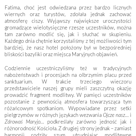
Fatima, choć jest odwiedzana przez bardzo licznych
wiernych oraz turystów, zdołała jednak zachować
atmosferę ciszy. Wyjąwszy największe uroczystości
gromadzące wielotysięczne rzesze uczestników, można
tam zarówno modlić się, jak i słuchać w skupieniu.
Każdego dnia chętnie korzystaliśmy z tej możliwości tym
bardziej, że nasz hotel położony był w bezpośredniej
bliskości bazyliki oraz miejsca Maryjnych objawień.
Codziennie uczestniczyliśmy też w tradycyjnych
nabożeństwach i procesjach na olbrzymim placu przed
sanktuarium. W trakcie trzeciego wieczoru
przedstawiciele naszej grupy mieli zaszczytną okazję
prowadzić fragment modlitwy. W pamięci uczestników
pozostanie z pewnością atmosfera towarzysząca tym
różańcowym spotkaniom. Wypowiadane przez setki
pielgrzymów w różnych językach wezwania
Ojcze nasz
… i
Zdrowaś Maryjo
… podkreślały zarówno jedność jak i
różnorodność Kościoła. Z drugiej strony jednak – zamiast
harmonii rodziły szum, utrudniając modlitewne