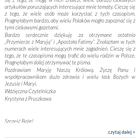
odstępstw, także w życiu władców. Trudne momenty w
artykułów poruszających interesujące mnie tematy. Cieszę się
wymiarze tak osobistym, jak i zbiorowym, przypominają o
z tego, że wiele osób może korzystać z tych czasopism.
konieczności ciągłego zabiegania o własną duszę i o łaskę
Pragnęłabym bardzo, aby wielu Polaków mogło zapoznać się z
Opatrzności. Wierność przynosi pomyślność –
tymi ciekawymi gazetami.
przynajmniej w życiu duchowym. Odstępstwo owocuje
Bardzo serdecznie dziękuję za otrzymane ostatnio
nieszczęściem i śmiercią. Te uniwersalne prawdy
„Przymierze z Maryją” i „Apostoła Fatimy”. Znalazłam w tych
przychodziły na myśl, gdy słuchaliśmy opowieści
numerach wiele interesujących mnie zagadnień. Cieszę się z
przewodników o portugalskich monarchach i wodzach,
tego, że te czasopisma mogą trafić do wielu rodzin w Polsce.
zwycięskich bitwach i nieszczęśliwych losach grzesznych
Pragnęłabym dalej otrzymywać te pisma.
kochanków.
Pozdrawiam Maryję Naszą Królową. Życzę Panu i
współpracownikom dużo zdrowia i wielu łask Bożych w
Byli tym razem pośród Apostołów Fatimy reprezentanci
Jezusie i Maryi.
każdego spośród żyjących pokoleń. Najmłodszy uczestnik
Wdzięczna Czytelniczka
liczył sobie 13 lat, zaś senior, pan Zdzisław – już 94.
–
Krystyna z Pruszkowa
Całe życie marzyłem, by tu przyjechać
– przyznał w
rozmowie.
Nasza pielgrzymka nie byłaby tak bogata w duchową treść
Szczęść Boże!
bez obecności duszpasterza – księdza Krzysztofa.
Bardzo dziękuję za przysyłanie mi „Przymierza z Maryją”. Jest
czytaj dalej >
Oprócz zapewnienia nam możliwości codziennego
to pismo, które bardzo sobie cenię i szanuję. Redagujecie