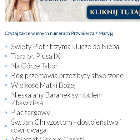
Czytaj także w innych numerach Przymierza z Maryją:
Święty Piotr trzyma klucze do Nieba
Tiara bł. Piusa IX
Na Górze Tabor
Bóg przemawia przez byty stworzone
Wielkość Matki Bożej
Nieskalany Baranek symbolem
Zbawiciela
Plac targowy
Św. Jan Chryzostom - dostojeństwo i
równowaga
Majestat Corpus Christi