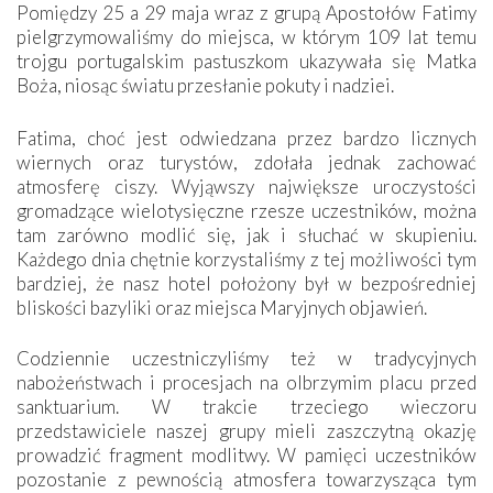
Pomiędzy 25 a 29 maja wraz z grupą Apostołów Fatimy
pielgrzymowaliśmy do miejsca, w którym 109 lat temu
trojgu portugalskim pastuszkom ukazywała się Matka
Boża, niosąc światu przesłanie pokuty i nadziei.
Fatima, choć jest odwiedzana przez bardzo licznych
wiernych oraz turystów, zdołała jednak zachować
atmosferę ciszy. Wyjąwszy największe uroczystości
gromadzące wielotysięczne rzesze uczestników, można
tam zarówno modlić się, jak i słuchać w skupieniu.
Każdego dnia chętnie korzystaliśmy z tej możliwości tym
bardziej, że nasz hotel położony był w bezpośredniej
bliskości bazyliki oraz miejsca Maryjnych objawień.
Codziennie uczestniczyliśmy też w tradycyjnych
nabożeństwach i procesjach na olbrzymim placu przed
sanktuarium. W trakcie trzeciego wieczoru
przedstawiciele naszej grupy mieli zaszczytną okazję
prowadzić fragment modlitwy. W pamięci uczestników
pozostanie z pewnością atmosfera towarzysząca tym