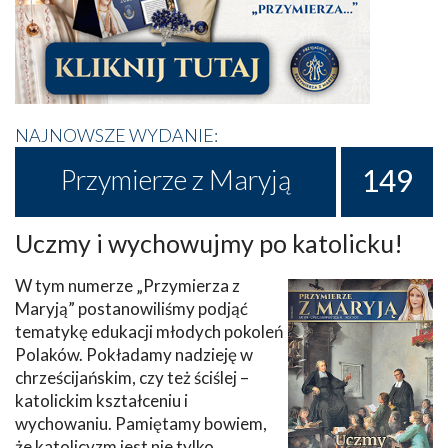
NAJNOWSZE WYDANIE:
149
Przymierze z Maryją
Uczmy i wychowujmy po katolicku!
W tym numerze „Przymierza z
Maryją” postanowiliśmy podjąć
tematykę edukacji młodych pokoleń
Polaków. Pokładamy nadzieję w
chrześcijańskim, czy też ściślej –
katolickim kształceniu i
wychowaniu. Pamiętamy bowiem,
że katolicyzm jest nie tylko