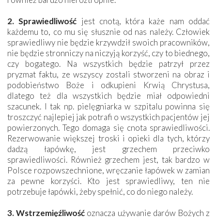
2. Sprawiedliwość
jest cnotą, która każe nam oddać
każdemu to, co mu się słusznie od nas należy. Człowiek
sprawiedliwy nie będzie krzywdził swoich pracowników,
nie będzie stronniczy na niczyją korzyść, czy to biednego,
czy bogatego. Na wszystkich będzie patrzył przez
pryzmat faktu, ze wszyscy zostali stworzeni na obraz i
podobieństwo Boże i odkupieni Krwią Chrystusa,
dlatego też dla wszystkich będzie miał odpowiedni
szacunek. I tak np. pielęgniarka w szpitalu powinna się
troszczyć najlepiej jak potrafi o wszystkich pacjentów jej
powierzonych. Tego domaga się cnota sprawiedliwości.
Rezerwowanie większej troski i opieki dla tych, którzy
dadzą łapówkę, jest grzechem przeciwko
sprawiedliwości. Również grzechem jest, tak bardzo w
Polsce rozpowszechnione, wręcza­nie łapówek w zamian
za pewne korzyści. Kto jest sprawiedliwy, ten nie
potrzebuje łapówki, żeby spełnić, co do niego należy.
3. Wstrzemięźliwość
oznacza używanie darów Bożych z