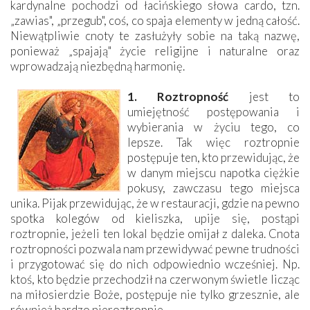
kardynalne pochodzi od łacińskiego słowa cardo, tzn.
„zawias", „przegub", coś, co spaja elementy w jedną całość.
Niewątpliwie cnoty te zasłużyły sobie na taką nazwę,
ponieważ „spajają" życie religijne i naturalne oraz
wprowadzają niezbędną harmonię.
1. Roztropność
jest to
umiejętność postępowania i
wybierania w życiu tego, co
lepsze. Tak więc roztropnie
postępuje ten, kto przewidując, że
w danym miejscu napotka ciężkie
pokusy, zawczasu tego miejsca
unika. Pijak przewidując, że w restauracji, gdzie na pewno
spotka kolegów od kieliszka, upije się, postąpi
roztropnie, jeżeli ten lokal będzie omijał z daleka. Cnota
roztropności pozwala nam przewidywać pewne trudności
i przygotować się do nich odpowiednio wcześniej. Np.
ktoś, kto będzie przechodził na czerwonym świetle licząc
na miłosierdzie Boże, postępuje nie tylko grzesznie, ale
również bardzo nieroztropnie.