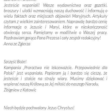
Jesteście wspaniali! Wasze wydawnictwa oraz gazetki,
Podążyliśmy też śladami fatimskich wizjonerów – Łucji
broszury i ulotki wzmacniają naszą duchowość i informują o
dos Santos oraz świętych Hiacynty i Franciszka Marto.
wielu faktach oraz miejscach objawień Maryjnych. Artykuły
Modliliśmy się przy ich grobach. Odprawiliśmy Drogę
czytam z wielkim zainteresowaniem. Naprawdę bardzo cenię
Krzyżową w ich rodzinnych stronach, odwiedziliśmy
informacje o Jezusie i Maryi, które w nieskończoność
domy, w których żyli.
otwierają serca. Pamiętamy w modlitwie o Waszej pracy.
Pozdrawiam gorąco Pana Prezesa i cały zespół redakcyjny!
W miejscu objawień Matki Bożej zapaliliśmy świece
Anna ze Zgierza
przywiezione wraz z intencjami powierzonymi nam przez
Darczyńców w ramach akcji „Twoje światło w Fatimie”.
Podczas tej kilkudniowej wyprawy na każdym kroku
spotykaliśmy się z serdeczną otwartością
Szczęść Boże!
Portugalczyków. Podziwialiśmy ich ludową sztukę i
Kampania „Proroctwa nie lekceważcie. Przepowiednie dla
zwyczaje. Mimo że nasze kraje są od siebie bardzo
Polski” jest wspaniała. Popieram ją i bardzo się cieszę, że
oddalone, w żaden sposób nie czuliśmy się obco.
jesteście i stoicie na straży wiary. Musimy dziękować i
Sprawiła to oczywiście sama Matka Boża, ale też
wspierać naszą Królową za Jej miłość do naszego Narodu.
kulturowa bliskość biorąca swój początek w naszej
Zbigniew z Katowic
wspólnej wierze. Podczas wyjazdów do historycznych
miejsc, które znalazły się na trasie naszej pielgrzymki,
mieliśmy okazję przekonać się, że Maryja swoją opieką
Niech będzie pochwalony Jezus Chrystus!
otacza nie tylko nasz naród, lecz wszystkie nacje, które