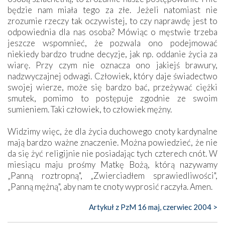
będzie nam miała tego za złe. Jeżeli natomiast nie
zrozumie rzeczy tak oczywistej, to czy naprawdę jest to
odpowiednia dla nas osoba? Mówiąc o męstwie trzeba
jeszcze wspomnieć, że pozwala ono podejmować
niekiedy bardzo trudne decyzje, jak np. oddanie życia za
wiarę. Przy czym nie oznacza ono jakiejś brawury,
nadzwyczajnej odwagi. Człowiek, który daje świadectwo
swojej wierze, może się bardzo bać, przeżywać ciężki
smutek, pomimo to postępuje zgodnie ze swoim
sumieniem. Taki człowiek, to człowiek mężny.
Widzimy więc, że dla życia duchowego cnoty kardynalne
mają bardzo ważne znaczenie. Można powiedzieć, że nie
da się żyć religijnie nie posiadając tych czterech cnót. W
miesiącu maju prośmy Matkę Bożą, którą nazywamy
„Panną roztropną", „Zwierciadłem sprawiedliwości",
„Panną mężną", aby nam te cnoty wyprosić raczyła. Amen.
Artykuł z PzM 16 maj, czerwiec 2004 >