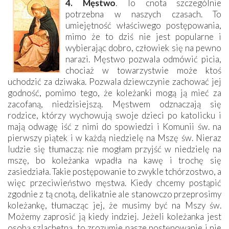
4. Męstwo
. To cnota szczególnie
potrzebna w naszych czasach. To
umiejętność właściwego postępowania,
mimo że to dziś nie jest popularne i
wybierając dobro, człowiek się na pewno
narazi. Męstwo pozwala odmówić picia,
chociaż w towarzystwie może ktoś
uchodzić za dziwaka. Pozwala dziewczynie zachować jej
godność, pomimo tego, że koleżanki mogą ją mieć za
zacofaną, niedzisiejszą. Męstwem odznaczają się
rodzice, którzy wychowują swoje dzieci po katolicku i
mają odwagę iść z nimi do spowiedzi i Komunii św. na
pierwszy piątek i w każdą niedzielę na Mszę św. Nieraz
ludzie się tłumaczą: nie mogłam przyjść w niedzielę na
mszę, bo koleżanka wpadła na kawę i trochę się
zasiedziała. Takie postępowanie to zwykle tchórzostwo, a
więc przeciwieństwo męstwa. Kiedy chcemy postąpić
zgodnie z tą cnotą, delikatnie ale stanowczo przeprosimy
koleżankę, tłumacząc jej, że musimy być na Mszy św.
Możemy zaprosić ją kiedy indziej. Jeżeli koleżanka jest
osobą szlachetną, to zrozumie nasze postępowanie i nie