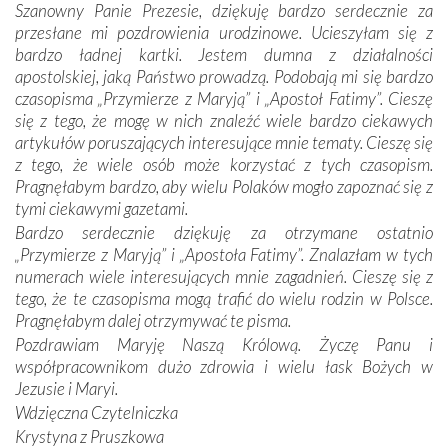
Szanowny Panie Prezesie, dziękuję bardzo serdecznie za
się Jej ufnie oddają, a także każdą osobę, która zawierza
przesłane mi pozdrowienia urodzinowe. Ucieszyłam się z
Jej siebie oraz swych bliskich.
bardzo ładnej kartki. Jestem dumna z działalności
apostolskiej, jaką Państwo prowadzą. Podobają mi się bardzo
Dzieje Portugalii to również historia wierności Bogu i
czasopisma „Przymierze z Maryją” i „Apostoł Fatimy”. Cieszę
odstępstw, także w życiu władców. Trudne momenty w
się z tego, że mogę w nich znaleźć wiele bardzo ciekawych
wymiarze tak osobistym, jak i zbiorowym, przypominają o
artykułów poruszających interesujące mnie tematy. Cieszę się
konieczności ciągłego zabiegania o własną duszę i o łaskę
z tego, że wiele osób może korzystać z tych czasopism.
Opatrzności. Wierność przynosi pomyślność –
Pragnęłabym bardzo, aby wielu Polaków mogło zapoznać się z
przynajmniej w życiu duchowym. Odstępstwo owocuje
tymi ciekawymi gazetami.
nieszczęściem i śmiercią. Te uniwersalne prawdy
Bardzo serdecznie dziękuję za otrzymane ostatnio
przychodziły na myśl, gdy słuchaliśmy opowieści
„Przymierze z Maryją” i „Apostoła Fatimy”. Znalazłam w tych
przewodników o portugalskich monarchach i wodzach,
numerach wiele interesujących mnie zagadnień. Cieszę się z
zwycięskich bitwach i nieszczęśliwych losach grzesznych
tego, że te czasopisma mogą trafić do wielu rodzin w Polsce.
kochanków.
Pragnęłabym dalej otrzymywać te pisma.
Pozdrawiam Maryję Naszą Królową. Życzę Panu i
Byli tym razem pośród Apostołów Fatimy reprezentanci
współpracownikom dużo zdrowia i wielu łask Bożych w
każdego spośród żyjących pokoleń. Najmłodszy uczestnik
Jezusie i Maryi.
liczył sobie 13 lat, zaś senior, pan Zdzisław – już 94.
–
Wdzięczna Czytelniczka
Całe życie marzyłem, by tu przyjechać
– przyznał w
Krystyna z Pruszkowa
rozmowie.