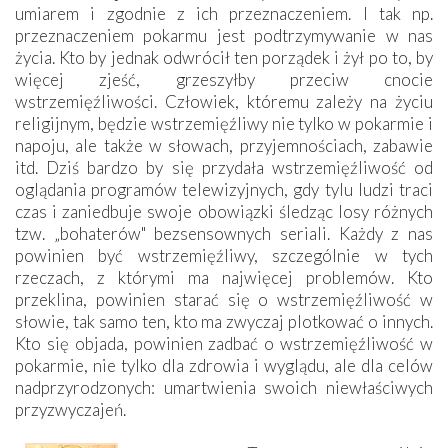
umiarem i zgodnie z ich przeznaczeniem. I tak np.
przeznaczeniem pokarmu jest podtrzymywanie w nas
życia. Kto by jednak odwrócił ten porządek i żył po to, by
więcej zjeść, grzeszyłby przeciw cnocie
wstrzemięźliwości. Człowiek, któremu zależy na życiu
religijnym, będzie wstrzemięźliwy nie tylko w pokarmie i
napoju, ale także w słowach, przyjemnościach, zabawie
itd. Dziś bardzo by się przydała wstrzemięźliwość od
oglądania programów telewizyjnych, gdy tylu ludzi traci
czas i zaniedbuje swoje obowiązki śledząc losy różnych
tzw. „bohaterów" bezsensownych seriali. Każdy z nas
powinien być wstrzemięźliwy, szczególnie w tych
rzeczach, z którymi ma najwięcej problemów. Kto
przeklina, powinien starać się o wstrzemięźliwość w
słowie, tak samo ten, kto ma zwyczaj plotkować o innych.
Kto się objada, powinien zadbać o wstrzemięźliwość w
pokarmie, nie tylko dla zdrowia i wyglądu, ale dla celów
nadprzyrodzonych: umartwienia swoich niewłaściwych
przyzwyczajeń.