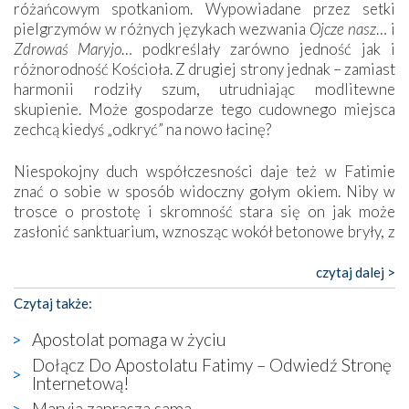
różańcowym spotkaniom. Wypowiadane przez setki
pielgrzymów w różnych językach wezwania
Ojcze nasz
… i
Zdrowaś Maryjo
… podkreślały zarówno jedność jak i
różnorodność Kościoła. Z drugiej strony jednak – zamiast
harmonii rodziły szum, utrudniając modlitewne
skupienie. Może gospodarze tego cudownego miejsca
zechcą kiedyś „odkryć” na nowo łacinę?
Niespokojny duch współczesności daje też w Fatimie
znać o sobie w sposób widoczny gołym okiem. Niby w
trosce o prostotę i skromność stara się on jak może
zasłonić sanktuarium, wznosząc wokół betonowe bryły, z
których niektóre nawet zostały poświęcone jako miejsca
katolickiego kultu. Tylko co wspólnego z żywą,
czytaj dalej >
autentyczną wiarą mogą mieć płaskie, szare bunkry albo
Czytaj także:
kaplice, w których Tabernakulum przypomina bardziej
skrzynkę na narzędzia? Albo co powiedzieć o ustawionym
Apostolat pomaga w życiu
tuż przy nowej bazylice wielkim krzyżu, na którym
Dołącz Do Apostolatu Fatimy – Odwiedź Stronę
zamiast Chrystusa umieszczono dziwaczną postać jakby
Internetową!
wyjętą ze starożytnych hieroglifów? W kulturowym
Maryja zaprasza sama