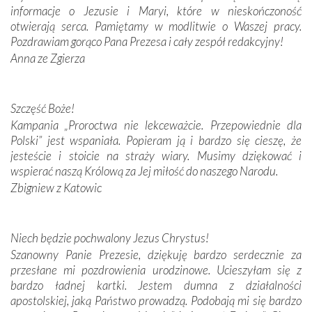
informacje o Jezusie i Maryi, które w nieskończoność
Krzyżową w ich rodzinnych stronach, odwiedziliśmy
otwierają serca. Pamiętamy w modlitwie o Waszej pracy.
domy, w których żyli.
Pozdrawiam gorąco Pana Prezesa i cały zespół redakcyjny!
Anna ze Zgierza
W miejscu objawień Matki Bożej zapaliliśmy świece
przywiezione wraz z intencjami powierzonymi nam przez
Darczyńców w ramach akcji „Twoje światło w Fatimie”.
Podczas tej kilkudniowej wyprawy na każdym kroku
Szczęść Boże!
spotykaliśmy się z serdeczną otwartością
Kampania „Proroctwa nie lekceważcie. Przepowiednie dla
Portugalczyków. Podziwialiśmy ich ludową sztukę i
Polski” jest wspaniała. Popieram ją i bardzo się cieszę, że
zwyczaje. Mimo że nasze kraje są od siebie bardzo
jesteście i stoicie na straży wiary. Musimy dziękować i
oddalone, w żaden sposób nie czuliśmy się obco.
wspierać naszą Królową za Jej miłość do naszego Narodu.
Sprawiła to oczywiście sama Matka Boża, ale też
Zbigniew z Katowic
kulturowa bliskość biorąca swój początek w naszej
wspólnej wierze. Podczas wyjazdów do historycznych
miejsc, które znalazły się na trasie naszej pielgrzymki,
Niech będzie pochwalony Jezus Chrystus!
mieliśmy okazję przekonać się, że Maryja swoją opieką
Szanowny Panie Prezesie, dziękuję bardzo serdecznie za
otacza nie tylko nasz naród, lecz wszystkie nacje, które
przesłane mi pozdrowienia urodzinowe. Ucieszyłam się z
się Jej ufnie oddają, a także każdą osobę, która zawierza
bardzo ładnej kartki. Jestem dumna z działalności
Jej siebie oraz swych bliskich.
apostolskiej, jaką Państwo prowadzą. Podobają mi się bardzo