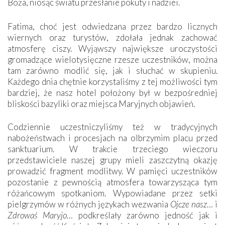
Boża, niosąc światu przesłanie pokuty i nadziei.
Fatima, choć jest odwiedzana przez bardzo licznych
wiernych oraz turystów, zdołała jednak zachować
atmosferę ciszy. Wyjąwszy największe uroczystości
gromadzące wielotysięczne rzesze uczestników, można
tam zarówno modlić się, jak i słuchać w skupieniu.
Każdego dnia chętnie korzystaliśmy z tej możliwości tym
bardziej, że nasz hotel położony był w bezpośredniej
bliskości bazyliki oraz miejsca Maryjnych objawień.
Codziennie uczestniczyliśmy też w tradycyjnych
nabożeństwach i procesjach na olbrzymim placu przed
sanktuarium. W trakcie trzeciego wieczoru
przedstawiciele naszej grupy mieli zaszczytną okazję
prowadzić fragment modlitwy. W pamięci uczestników
pozostanie z pewnością atmosfera towarzysząca tym
różańcowym spotkaniom. Wypowiadane przez setki
pielgrzymów w różnych językach wezwania
Ojcze nasz
… i
Zdrowaś Maryjo
… podkreślały zarówno jedność jak i