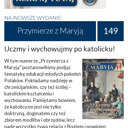
NAJNOWSZE WYDANIE:
149
Przymierze z Maryją
Uczmy i wychowujmy po katolicku!
W tym numerze „Przymierza z
Maryją” postanowiliśmy podjąć
tematykę edukacji młodych pokoleń
Polaków. Pokładamy nadzieję w
chrześcijańskim, czy też ściślej –
katolickim kształceniu i
wychowaniu. Pamiętamy bowiem,
że katolicyzm jest nie tylko
doktryną, dogmatem czy też
zbiorem modlitw i obrzędów, lecz
nade wszystko żywą relacją z Bogiem i powinien