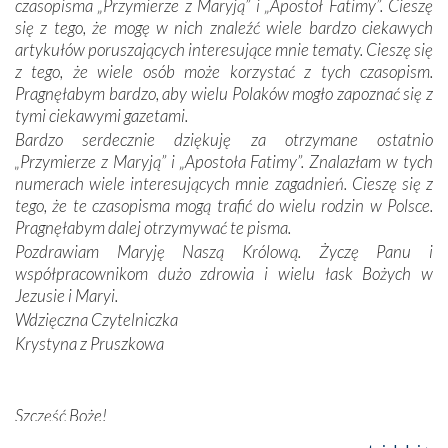
czasopisma „Przymierze z Maryją” i „Apostoł Fatimy”. Cieszę
Dzieje Portugalii to również historia wierności Bogu i
się z tego, że mogę w nich znaleźć wiele bardzo ciekawych
odstępstw, także w życiu władców. Trudne momenty w
artykułów poruszających interesujące mnie tematy. Cieszę się
wymiarze tak osobistym, jak i zbiorowym, przypominają o
z tego, że wiele osób może korzystać z tych czasopism.
konieczności ciągłego zabiegania o własną duszę i o łaskę
Pragnęłabym bardzo, aby wielu Polaków mogło zapoznać się z
Opatrzności. Wierność przynosi pomyślność –
tymi ciekawymi gazetami.
przynajmniej w życiu duchowym. Odstępstwo owocuje
Bardzo serdecznie dziękuję za otrzymane ostatnio
nieszczęściem i śmiercią. Te uniwersalne prawdy
„Przymierze z Maryją” i „Apostoła Fatimy”. Znalazłam w tych
przychodziły na myśl, gdy słuchaliśmy opowieści
numerach wiele interesujących mnie zagadnień. Cieszę się z
przewodników o portugalskich monarchach i wodzach,
tego, że te czasopisma mogą trafić do wielu rodzin w Polsce.
zwycięskich bitwach i nieszczęśliwych losach grzesznych
Pragnęłabym dalej otrzymywać te pisma.
kochanków.
Pozdrawiam Maryję Naszą Królową. Życzę Panu i
współpracownikom dużo zdrowia i wielu łask Bożych w
Byli tym razem pośród Apostołów Fatimy reprezentanci
Jezusie i Maryi.
każdego spośród żyjących pokoleń. Najmłodszy uczestnik
Wdzięczna Czytelniczka
liczył sobie 13 lat, zaś senior, pan Zdzisław – już 94.
–
Krystyna z Pruszkowa
Całe życie marzyłem, by tu przyjechać
– przyznał w
rozmowie.
Nasza pielgrzymka nie byłaby tak bogata w duchową treść
Szczęść Boże!
bez obecności duszpasterza – księdza Krzysztofa.
Bardzo dziękuję za przysyłanie mi „Przymierza z Maryją”. Jest