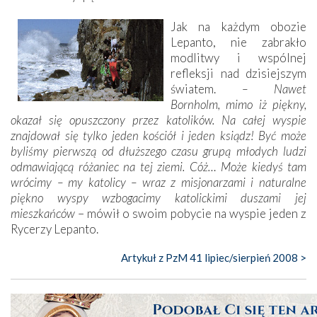
Jak na każdym obozie
Lepanto, nie zabrakło
modlitwy i wspólnej
refleksji nad dzisiejszym
światem.
– Nawet
Bornholm, mimo iż piękny,
okazał się opuszczony przez katolików. Na całej wyspie
znajdował się tylko jeden kościół i jeden ksiądz! Być może
byliśmy pierwszą od dłuższego czasu grupą młodych ludzi
odmawiającą różaniec na tej ziemi. Cóż… Może kiedyś tam
wrócimy – my katolicy – wraz z misjonarzami i naturalne
piękno wyspy wzbogacimy katolickimi duszami jej
mieszkańców
– mówił o swoim pobycie na wyspie jeden z
Rycerzy Lepanto.
Artykuł z PzM 41 lipiec/sierpień 2008 >