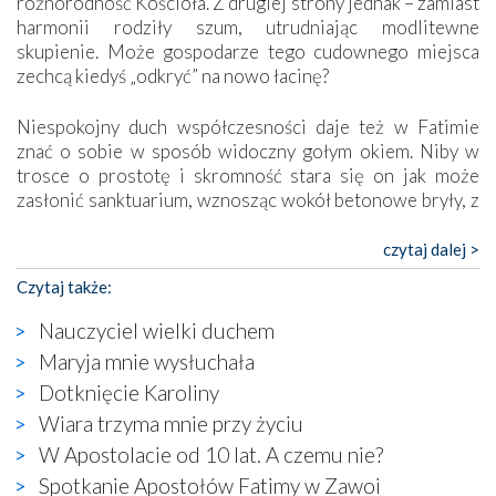
różnorodność Kościoła. Z drugiej strony jednak – zamiast
harmonii rodziły szum, utrudniając modlitewne
skupienie. Może gospodarze tego cudownego miejsca
zechcą kiedyś „odkryć” na nowo łacinę?
Niespokojny duch współczesności daje też w Fatimie
znać o sobie w sposób widoczny gołym okiem. Niby w
trosce o prostotę i skromność stara się on jak może
zasłonić sanktuarium, wznosząc wokół betonowe bryły, z
których niektóre nawet zostały poświęcone jako miejsca
katolickiego kultu. Tylko co wspólnego z żywą,
czytaj dalej >
autentyczną wiarą mogą mieć płaskie, szare bunkry albo
Czytaj także:
kaplice, w których Tabernakulum przypomina bardziej
skrzynkę na narzędzia? Albo co powiedzieć o ustawionym
Nauczyciel wielki duchem
tuż przy nowej bazylice wielkim krzyżu, na którym
Maryja mnie wysłuchała
zamiast Chrystusa umieszczono dziwaczną postać jakby
Dotknięcie Karoliny
wyjętą ze starożytnych hieroglifów? W kulturowym
kontekście naszych czasów to raczej karykatura niż godny
Wiara trzyma mnie przy życiu
wizerunek Zbawiciela…
W Apostolacie od 10 lat. A czemu nie?
Zatem nawet w bezpośrednim otoczeniu sanktuarium
Spotkanie Apostołów Fatimy w Zawoi
naocznie przekonaliśmy się, że wewnątrz Kościoła toczy