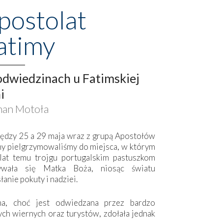
postolat
atimy
dwiedzinach u Fatimskiej
i
an Motoła
ędzy 25 a 29 maja wraz z grupą Apostołów
my pielgrzymowaliśmy do miejsca, w którym
lat temu trojgu portugalskim pastuszkom
ywała się Matka Boża, niosąc światu
łanie pokuty i nadziei.
ma, choć jest odwiedzana przez bardzo
ych wiernych oraz turystów, zdołała jednak