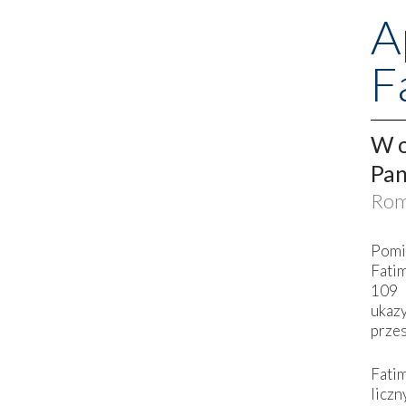
A
F
W o
Pan
Rom
Pomi
Fati
109 
ukaz
przes
Fati
liczn