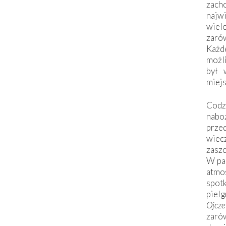
zac
naj
wiel
zarów
Każd
możli
był 
miej
Codzi
nabo
prze
wiec
zaszc
W pa
atmo
spo
piel
Ojcz
zarów