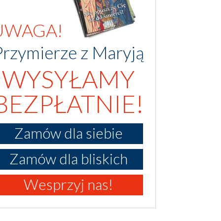
UWAGA!
Przymierze z Maryją
WYSYŁAMY
BEZPŁATNIE!
Zamów dla siebie
Zamów dla bliskich
Wesprzyj nas!