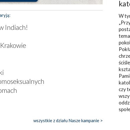
kat
aryją:
W ty
„Prz
w Indiach!
post
tema
poko
 Krakowie
Pokł
chrze
ściśl
kszta
ki
Pami
 homoseksualnych
katol
domach
czy t
wszys
oddzi
społ
wszystkie z działu Nasze kampanie >