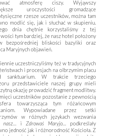
hować atmosferę ciszy. Wyjąwszy
większe uroczystości gromadzące
otysięczne rzesze uczestników, można tam
no modlić się, jak i słuchać w skupieniu.
ego dnia chętnie korzystaliśmy z tej
wości tym bardziej, że nasz hotel położony
w bezpośredniej bliskości bazyliki oraz
sca Maryjnych objawień.
ennie uczestniczyliśmy też w tradycyjnych
żeństwach i procesjach na olbrzymim placu
d sanktuarium. W trakcie trzeciego
zoru przedstawiciele naszej grupy mieli
zytną okazję prowadzić fragment modlitwy.
mięci uczestników pozostanie z pewnością
sfera towarzysząca tym różańcowym
tkaniom. Wypowiadane przez setki
grzymów w różnych językach wezwania
e nasz
… i
Zdrowaś Maryjo
… podkreślały
no jedność jak i różnorodność Kościoła. Z