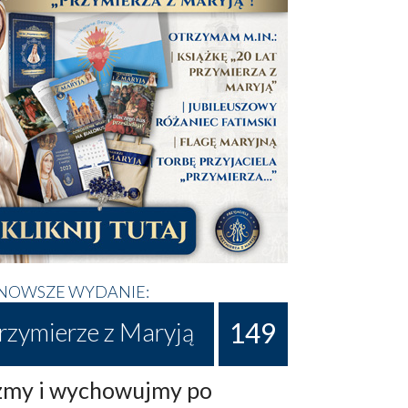
NOWSZE WYDANIE:
149
rzymierze z Maryją
my i wychowujmy po