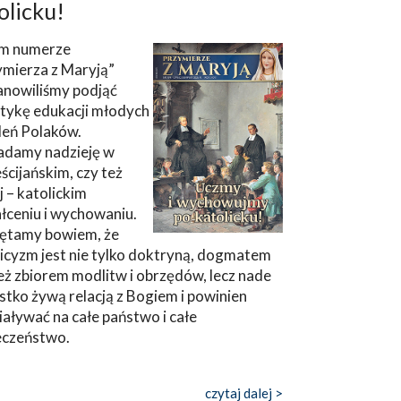
olicku!
m numerze
ymierza z Maryją”
anowiliśmy podjąć
tykę edukacji młodych
leń Polaków.
adamy nadzieję w
ścijańskim, czy też
ej – katolickim
łceniu i wychowaniu.
ętamy bowiem, że
icyzm jest nie tylko doktryną, dogmatem
eż zbiorem modlitw i obrzędów, lecz nade
tko żywą relacją z Bogiem i powinien
aływać na całe państwo i całe
eczeństwo.
czytaj dalej >