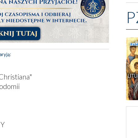
P
aryją:
Christiana"
odomii
NY