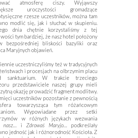
hować atmosferę ciszy. Wyjąwszy
większe uroczystości gromadzące
otysięczne rzesze uczestników, można tam
no modlić się, jak i słuchać w skupieniu.
ego dnia chętnie korzystaliśmy z tej
wości tym bardziej, że nasz hotel położony
w bezpośredniej bliskości bazyliki oraz
sca Maryjnych objawień.
ennie uczestniczyliśmy też w tradycyjnych
żeństwach i procesjach na olbrzymim placu
d sanktuarium. W trakcie trzeciego
zoru przedstawiciele naszej grupy mieli
zytną okazję prowadzić fragment modlitwy.
mięci uczestników pozostanie z pewnością
sfera towarzysząca tym różańcowym
tkaniom. Wypowiadane przez setki
grzymów w różnych językach wezwania
e nasz
… i
Zdrowaś Maryjo
… podkreślały
no jedność jak i różnorodność Kościoła. Z