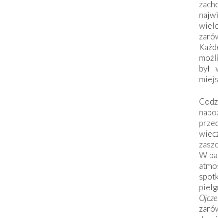
zac
naj
wiel
zarów
Każd
możli
był 
miej
Codzi
nabo
prze
wiec
zaszc
W pa
atmo
spo
piel
Ojcz
zarów