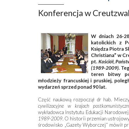
Konferencja w Creutzwa
W dniach 26-28
katolickich z 
Księdza Piotra Sk
Christiana” w Cr
pt.
Kościół, Państw
(1989-2009).
Teg
teren bitwy p
młodzieży francuskiej i pruskiej, poleg
wydarzeń sprzed ponad 90 lat.
Część naukową rozpoczął dr hab. Miecz
cywilizacyjne w krajach postkomunistyczn
wykładowca Instytutu Edukacji Narodowej
1989-2009
. O historii przemian ustrojow
środowisko „Gazety Wyborczej” mówił pr