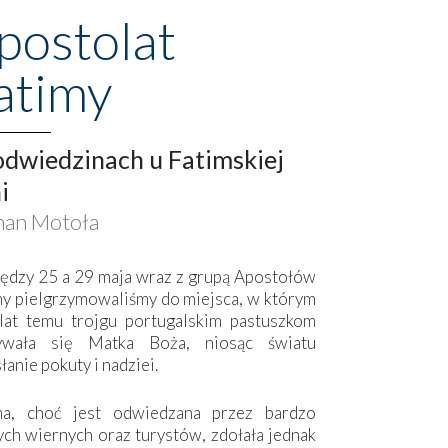
postolat
atimy
dwiedzinach u Fatimskiej
i
an Motoła
ędzy 25 a 29 maja wraz z grupą Apostołów
my pielgrzymowaliśmy do miejsca, w którym
lat temu trojgu portugalskim pastuszkom
ywała się Matka Boża, niosąc światu
łanie pokuty i nadziei.
ma, choć jest odwiedzana przez bardzo
ych wiernych oraz turystów, zdołała jednak