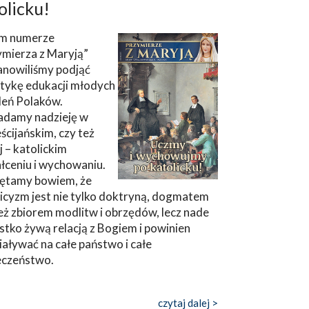
olicku!
m numerze
ymierza z Maryją”
anowiliśmy podjąć
tykę edukacji młodych
leń Polaków.
adamy nadzieję w
ścijańskim, czy też
ej – katolickim
łceniu i wychowaniu.
ętamy bowiem, że
icyzm jest nie tylko doktryną, dogmatem
eż zbiorem modlitw i obrzędów, lecz nade
tko żywą relacją z Bogiem i powinien
aływać na całe państwo i całe
eczeństwo.
czytaj dalej >