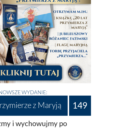
NOWSZE WYDANIE:
149
rzymierze z Maryją
my i wychowujmy po