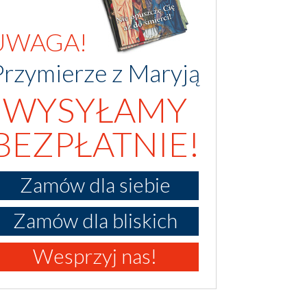
UWAGA!
Przymierze z Maryją
WYSYŁAMY
BEZPŁATNIE!
Zamów dla siebie
Zamów dla bliskich
Wesprzyj nas!