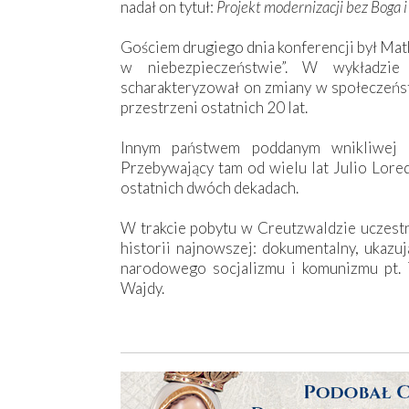
nadał on tytuł:
Projekt modernizacji bez Boga 
Gościem drugiego dnia konferencji był Math
w niebezpieczeństwie”. W wykładzie
scharakteryzował on zmiany w społeczeństw
przestrzeni ostatnich 20 lat.
Innym państwem poddanym wnikliwej an
Przebywający tam od wielu lat Julio Lored
ostatnich dwóch dekadach.
W trakcie pobytu w Creutzwaldzie uczestni
historii najnowszej: dokumentalny, ukaz
narodowego socjalizmu i komunizmu pt.
Wajdy.