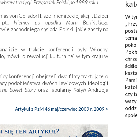
i wbrew tradycji. Przypadek Polski po 1989 roku
.
kat
ias von Gersdorff, szef niemieckiej akcji „Dzieci
W ty
 pt.:
Niemcy po upadku Muru Berlińskiego
„Prz
ie zachodniego sąsiada Polski, jakie zaszły na
post
tema
poko
alizie w trakcie konferencji były Włochy.
Pokł
o, mówił o rewolucji kulturalnej w tym kraju w
chrze
ściśl
kszta
cy konferencji obejrzeli dwa filmy traktujące o
Pami
ujący podobieństwa dwóch lewicowych ideologii
katol
The Soviet Story
oraz fabularny
Katyń
Andrzeja
czy t
wszys
oddzi
Artykuł z PzM 46 maj/czerwiec 2009 r. 2009 >
społ