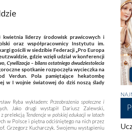
ldzie
 kwietnia liderzy środowisk prawicowych i
Polski oraz współpracownicy Instytutu im.
argi gościli w siedzibie Federacji „Pro Europa
eutzwaldzie, gdzie wzięli udział w konferencji
o, Cywilizacja – bilans ostatniego dwudziestolecia
oroczne spotkanie rozpoczęła wycieczka na
od Verdun. Pola pamiętające hekatombę
łej w I wojnie światowej do dziś noszą ślady
NAJ
ysław Ryba wykładem:
Przeobrażenia społeczne i
P
ych
. Jako drugi wystąpił Dariusz Zalewski,
 z prelekcją
Tendencje w polskiej edukacji w latach
ych w Polsce i piętna odciśniętego na nich przez
Ucz
of. Grzegorz Kucharczyk. Swojemu wystąpieniu