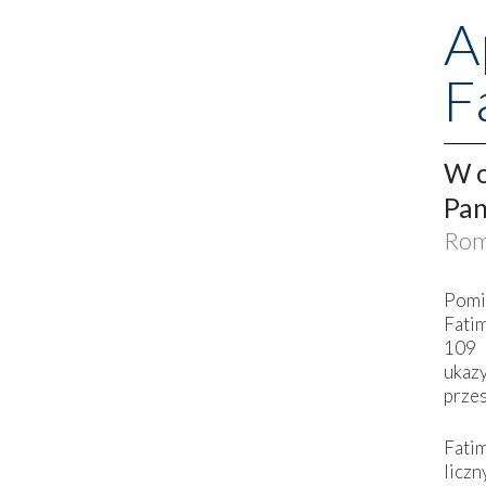
A
F
W o
Pan
Rom
Pomi
Fati
109 
ukaz
przes
Fati
liczn