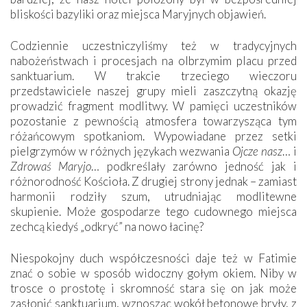
bliskości bazyliki oraz miejsca Maryjnych objawień.
Codziennie uczestniczyliśmy też w tradycyjnych
nabożeństwach i procesjach na olbrzymim placu przed
sanktuarium. W trakcie trzeciego wieczoru
przedstawiciele naszej grupy mieli zaszczytną okazję
prowadzić fragment modlitwy. W pamięci uczestników
pozostanie z pewnością atmosfera towarzysząca tym
różańcowym spotkaniom. Wypowiadane przez setki
pielgrzymów w różnych językach wezwania
Ojcze nasz
… i
Zdrowaś Maryjo
… podkreślały zarówno jedność jak i
różnorodność Kościoła. Z drugiej strony jednak – zamiast
harmonii rodziły szum, utrudniając modlitewne
skupienie. Może gospodarze tego cudownego miejsca
zechcą kiedyś „odkryć” na nowo łacinę?
Niespokojny duch współczesności daje też w Fatimie
znać o sobie w sposób widoczny gołym okiem. Niby w
trosce o prostotę i skromność stara się on jak może
zasłonić sanktuarium, wznosząc wokół betonowe bryły, z