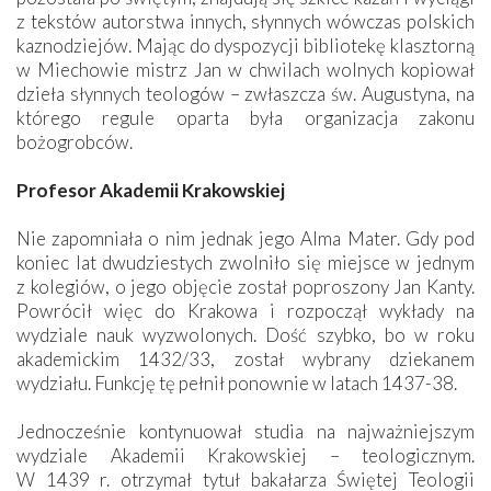
z tekstów autorstwa innych, słynnych wówczas polskich
kaznodziejów. Mając do dyspozycji bibliotekę klasztorną
w Miechowie mistrz Jan w chwilach wolnych kopiował
dzieła słynnych teologów – zwłaszcza św. Augustyna, na
którego regule oparta była organizacja zakonu
bożogrobców.
Profesor Akademii Krakowskiej
Nie zapomniała o nim jednak jego Alma Mater. Gdy pod
koniec lat dwudziestych zwolniło się miejsce w jednym
z kolegiów, o jego objęcie został poproszony Jan Kanty.
Powrócił więc do Krakowa i rozpoczął wykłady na
wydziale nauk wyzwolonych. Dość szybko, bo w roku
akademickim 1432/33, został wybrany dziekanem
wydziału. Funkcję tę pełnił ponownie w latach 1437-38.
Jednocześnie kontynuował studia na najważniejszym
wydziale Akademii Krakowskiej – teologicznym.
W 1439 r. otrzymał tytuł bakałarza Świętej Teologii