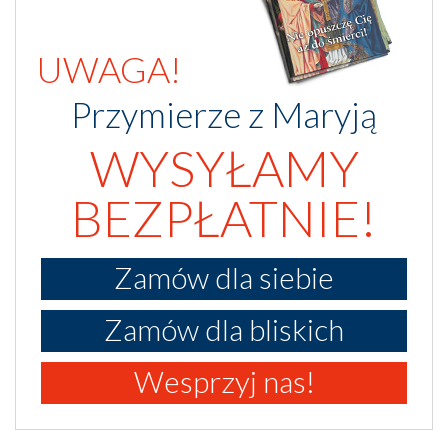
UWAGA!
Przymierze z Maryją
WYSYŁAMY
BEZPŁATNIE!
Zamów dla siebie
Zamów dla bliskich
Wesprzyj nas!