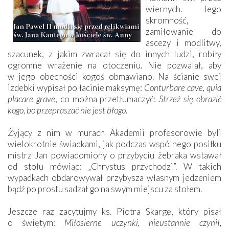
wiernych. Jego
skromność,
zamiłowanie do
ascezy i modlitwy,
szacunek, z jakim zwracał się do innych ludzi, robiły
ogromne wrażenie na otoczeniu. Nie pozwalał, aby
w jego obecności kogoś obmawiano. Na ścianie swej
izdebki wypisał po łacinie maksymę:
Conturbare cave, quia
placare grave
, co można przetłumaczyć:
Strzeż się obrazić
kogo, bo przepraszać nie jest błogo.
Żyjący z nim w murach Akademii profesorowie byli
wielokrotnie świadkami, jak podczas wspólnego posiłku
mistrz Jan powiadomiony o przybyciu żebraka wstawał
od stołu mówiąc: „Chrystus przychodzi”. W takich
wypadkach obdarowywał przybysza własnym jedzeniem
bądź po prostu sadzał go na swym miejscu za stołem.
Jeszcze raz zacytujmy ks. Piotra Skargę, który pisał
o świętym:
Miłosierne uczynki, nieustannie czynił,