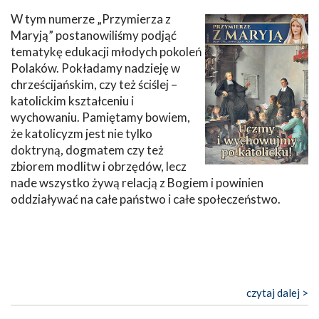
W tym numerze „Przymierza z
Maryją” postanowiliśmy podjąć
tematykę edukacji młodych pokoleń
Polaków. Pokładamy nadzieję w
chrześcijańskim, czy też ściślej –
katolickim kształceniu i
wychowaniu. Pamiętamy bowiem,
że katolicyzm jest nie tylko
doktryną, dogmatem czy też
zbiorem modlitw i obrzędów, lecz
nade wszystko żywą relacją z Bogiem i powinien
oddziaływać na całe państwo i całe społeczeństwo.
czytaj dalej >