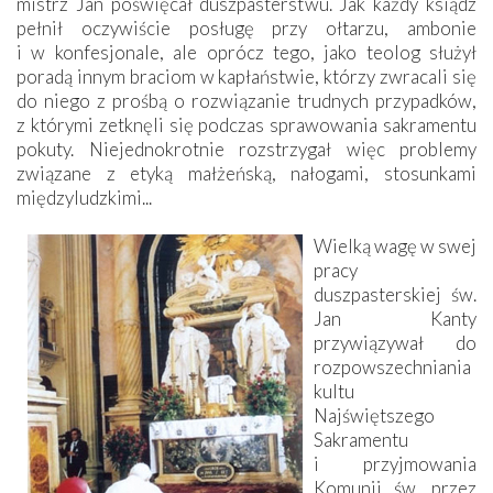
mistrz Jan poświęcał duszpasterstwu. Jak każdy ksiądz
pełnił oczywiście posługę przy ołtarzu, ambonie
i w konfesjonale, ale oprócz tego, jako teolog służył
poradą innym braciom w kapłaństwie, którzy zwracali się
do niego z prośbą o rozwiązanie trudnych przypadków,
z którymi zetknęli się podczas sprawowania sakramentu
pokuty. Niejednokrotnie rozstrzygał więc problemy
związane z etyką małżeńską, nałogami, stosunkami
międzyludzkimi...
Wielką wagę w swej
pracy
duszpasterskiej św.
Jan Kanty
przywiązywał do
rozpowszechniania
kultu
Najświętszego
Sakramentu
i przyjmowania
Komunii św. przez