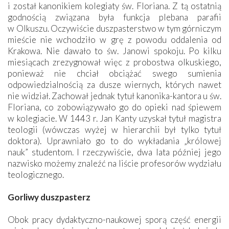
i został kanonikiem kolegiaty św. Floriana. Z tą ostatnią
godnością związana była funkcja plebana parafii
w Olkuszu. Oczywiście duszpasterstwo w tym górniczym
mieście nie wchodziło w grę z powodu oddalenia od
Krakowa. Nie dawało to św. Janowi spokoju. Po kilku
miesiącach zrezygnował więc z probostwa olkuskiego,
ponieważ nie chciał obciążać swego sumienia
odpowiedzialnością za dusze wiernych, których nawet
nie widział. Zachował jednak tytuł kanonika-kantora u św.
Floriana, co zobowiązywało go do opieki nad śpiewem
w kolegiacie. W 1443 r. Jan Kanty uzyskał tytuł magistra
teologii (wówczas wyżej w hierarchii był tylko tytuł
doktora). Uprawniało go to do wykładania „królowej
nauk” studentom. I rzeczywiście, dwa lata później jego
nazwisko możemy znaleźć na liście profesorów wydziału
teologicznego.
Gorliwy duszpasterz
Obok pracy dydaktyczno-naukowej sporą część energii