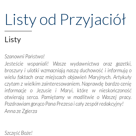
przeniosły nas do czasów, gdy świątynie bez wątpienia
wznoszono na chwałę Bożą, na przykład – w podzięce za
Listy od Przyjaciół
Opatrznościową pomoc w wygranej bitwie o
niepodległość kraju. Zachwyt budziła potężna, a zarazem
misterna architektura tych monumentalnych dzieł,
wspaniałe zdobienia, dbałość ich twórców o detale,
Listy
połączenie talentów z wytrwałością i pracowitością
budowniczych.
Szanowni Państwo!
Jesteście wspaniali! Wasze wydawnictwa oraz gazetki,
Podążyliśmy też śladami fatimskich wizjonerów – Łucji
broszury i ulotki wzmacniają naszą duchowość i informują o
dos Santos oraz świętych Hiacynty i Franciszka Marto.
wielu faktach oraz miejscach objawień Maryjnych. Artykuły
Modliliśmy się przy ich grobach. Odprawiliśmy Drogę
czytam z wielkim zainteresowaniem. Naprawdę bardzo cenię
Krzyżową w ich rodzinnych stronach, odwiedziliśmy
informacje o Jezusie i Maryi, które w nieskończoność
domy, w których żyli.
otwierają serca. Pamiętamy w modlitwie o Waszej pracy.
Pozdrawiam gorąco Pana Prezesa i cały zespół redakcyjny!
W miejscu objawień Matki Bożej zapaliliśmy świece
Anna ze Zgierza
przywiezione wraz z intencjami powierzonymi nam przez
Darczyńców w ramach akcji „Twoje światło w Fatimie”.
Podczas tej kilkudniowej wyprawy na każdym kroku
spotykaliśmy się z serdeczną otwartością
Szczęść Boże!