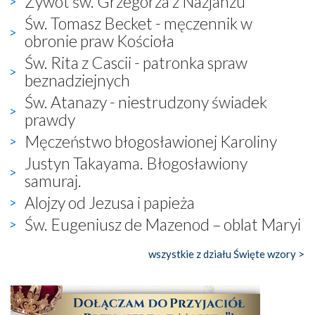
Żywot św. Grzegorza z Nazjanzu
Św. Tomasz Becket - męczennik w
obronie praw Kościoła
Św. Rita z Cascii - patronka spraw
beznadziejnych
Św. Atanazy - niestrudzony świadek
prawdy
Męczeństwo błogosławionej Karoliny
Justyn Takayama. Błogosławiony
samuraj.
Alojzy od Jezusa i papieża
Św. Eugeniusz de Mazenod – oblat Maryi
wszystkie z działu Święte wzory >