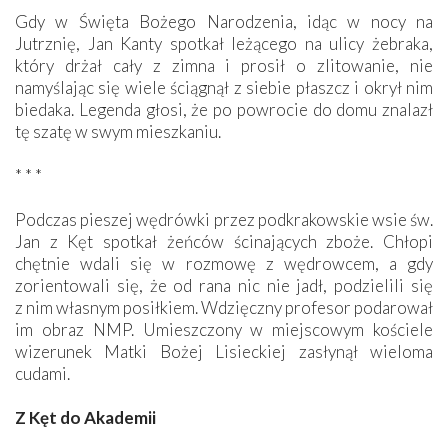
Gdy w Święta Bożego Narodzenia, idąc w nocy na
Jutrznię, Jan Kanty spotkał leżącego na ulicy żebraka,
który drżał cały z zimna i prosił o zlitowanie, nie
namyślając się wiele ściągnął z siebie płaszcz i okrył nim
biedaka. Legenda głosi, że po powrocie do domu znalazł
tę szatę w swym mieszkaniu.
* * *
Podczas pieszej wędrówki przez podkrakowskie wsie św.
Jan z Kęt spotkał żeńców ścinających zboże. Chłopi
chętnie wdali się w rozmowę z wędrowcem, a gdy
zorientowali się, że od rana nic nie jadł, podzielili się
z nim własnym posiłkiem. Wdzięczny profesor podarował
im obraz NMP. Umieszczony w miejscowym kościele
wizerunek Matki Bożej Lisieckiej zasłynął wieloma
cudami.
Z Kęt do Akademii