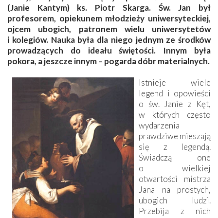
(Janie Kantym) ks. Piotr Skarga. Św. Jan był
profesorem, opiekunem młodzieży uniwersyteckiej,
ojcem ubogich, patronem wielu uniwersytetów
i kolegiów. Nauka była dla niego jednym ze środków
prowadzących do ideału świętości. Innym była
pokora, a jeszcze innym – pogarda dóbr materialnych.
Istnieje wiele
legend i opowieści
o św. Janie z Kęt,
w których często
wydarzenia
prawdziwe mieszają
się z legendą.
Świadczą one
o wielkiej
otwartości mistrza
Jana na prostych,
ubogich ludzi.
Przebija z nich