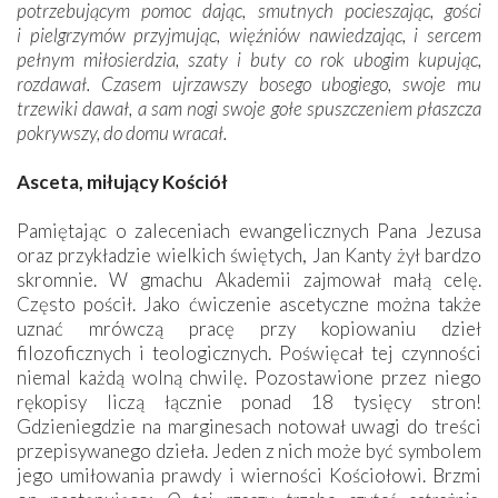
potrzebującym pomoc dając, smutnych pocieszając, gości
i pielgrzymów przyjmując, więźniów nawiedzając, i sercem
pełnym miłosierdzia, szaty i buty co rok ubogim kupując,
rozdawał. Czasem ujrzawszy bosego ubogiego, swoje mu
trzewiki dawał, a sam nogi swoje gołe spuszczeniem płaszcza
pokrywszy, do domu wracał.
Asceta, miłujący Kościół
Pamiętając o zaleceniach ewangelicznych Pana Jezusa
oraz przykładzie wielkich świętych, Jan Kanty żył bardzo
skromnie. W gmachu Akademii zajmował małą celę.
Często pościł. Jako ćwiczenie ascetyczne można także
uznać mrówczą pracę przy kopiowaniu dzieł
filozoficznych i teologicznych. Poświęcał tej czynności
niemal każdą wolną chwilę. Pozostawione przez niego
rękopisy liczą łącznie ponad 18 tysięcy stron!
Gdzieniegdzie na marginesach notował uwagi do treści
przepisywanego dzieła. Jeden z nich może być symbolem
jego umiłowania prawdy i wierności Kościołowi. Brzmi