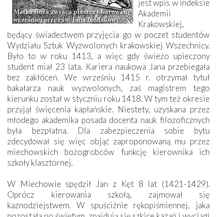
jest wpis w indeksie
Akademii
Krakowskiej,
będący świadectwem przyjęcia go w poczet studentów
Wydziału Sztuk Wyzwolonych krakowskiej Wszechnicy.
Było to w roku 1413, a więc gdy świeżo upieczony
student miał 23 lata. Kariera naukowa Jana przebiegała
bez zakłóceń. We wrześniu 1415 r. otrzymał tytuł
bakałarza nauk wyzwolonych, zaś magistrem tego
kierunku został w styczniu roku 1418. W tym też okresie
przyjął święcenia kapłańskie. Niestety, uzyskana przez
młodego akademika posada docenta nauk filozoficznych
była bezpłatna. Dla zabezpieczenia sobie bytu
zdecydował się więc objąć zaproponowaną mu przez
miechowskich bożogrobców funkcję kierownika ich
szkoły klasztornej.
W Miechowie spędził Jan z Kęt 8 lat (1421-1429).
Oprócz kierowania szkołą, zajmował się
kaznodziejstwem. W spuściźnie rękopiśmiennej, jaka
pozostała po świętym, znajdują się szkice kazań i wyciągi