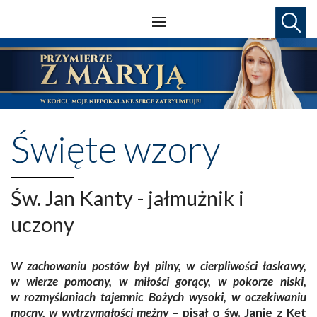
Święte wzory
Św. Jan Kanty - jałmużnik i
uczony
W zachowaniu postów był pilny, w cierpliwości łaskawy,
w wierze pomocny, w miłości gorący, w pokorze niski,
w rozmyślaniach tajemnic Bożych wysoki, w oczekiwaniu
mocny, w wytrzymałości mężny
– pisał o św. Janie z Kęt