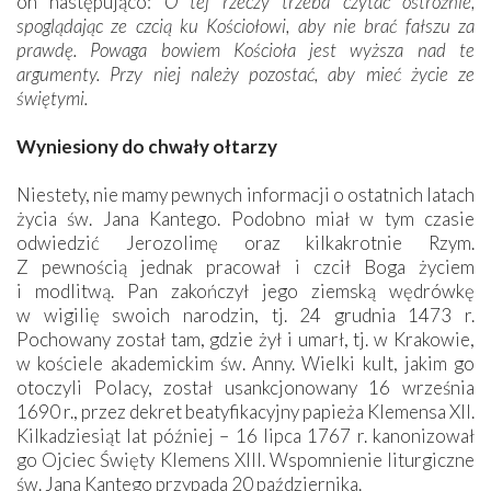
on następująco:
O tej rzeczy trzeba czytać ostrożnie,
spoglądając ze czcią ku Kościołowi, aby nie brać fałszu za
prawdę. Powaga bowiem Kościoła jest wyższa nad te
argumenty. Przy niej należy pozostać, aby mieć życie ze
świętymi.
Wyniesiony do chwały ołtarzy
Niestety, nie mamy pewnych informacji o ostatnich latach
życia św. Jana Kantego. Podobno miał w tym czasie
odwiedzić Jerozolimę oraz kilkakrotnie Rzym.
Z pewnością jednak pracował i czcił Boga życiem
i modlitwą. Pan zakończył jego ziemską wędrówkę
w wigilię swoich narodzin, tj. 24 grudnia 1473 r.
Pochowany został tam, gdzie żył i umarł, tj. w Krakowie,
w kościele akademickim św. Anny. Wielki kult, jakim go
otoczyli Polacy, został usankcjonowany 16 września
1690 r., przez dekret beatyfikacyjny papieża Klemensa XII.
Kilkadziesiąt lat później – 16 lipca 1767 r. kanonizował
go Ojciec Święty Klemens XIII. Wspomnienie liturgiczne
św. Jana Kantego przypada 20 października.