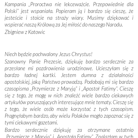
Portugalczyków. Podziwialiśmy ich ludową sztukę i
Kampania „Proroctwa nie lekceważcie. Przepowiednie dla
zwyczaje. Mimo że nasze kraje są od siebie bardzo
Polski” jest wspaniała. Popieram ją i bardzo się cieszę, że
oddalone, w żaden sposób nie czuliśmy się obco.
jesteście i stoicie na straży wiary. Musimy dziękować i
Sprawiła to oczywiście sama Matka Boża, ale też
wspierać naszą Królową za Jej miłość do naszego Narodu.
kulturowa bliskość biorąca swój początek w naszej
Zbigniew z Katowic
wspólnej wierze. Podczas wyjazdów do historycznych
miejsc, które znalazły się na trasie naszej pielgrzymki,
mieliśmy okazję przekonać się, że Maryja swoją opieką
Niech będzie pochwalony Jezus Chrystus!
otacza nie tylko nasz naród, lecz wszystkie nacje, które
Szanowny Panie Prezesie, dziękuję bardzo serdecznie za
się Jej ufnie oddają, a także każdą osobę, która zawierza
przesłane mi pozdrowienia urodzinowe. Ucieszyłam się z
Jej siebie oraz swych bliskich.
bardzo ładnej kartki. Jestem dumna z działalności
apostolskiej, jaką Państwo prowadzą. Podobają mi się bardzo
Dzieje Portugalii to również historia wierności Bogu i
czasopisma „Przymierze z Maryją” i „Apostoł Fatimy”. Cieszę
odstępstw, także w życiu władców. Trudne momenty w
się z tego, że mogę w nich znaleźć wiele bardzo ciekawych
wymiarze tak osobistym, jak i zbiorowym, przypominają o
artykułów poruszających interesujące mnie tematy. Cieszę się
konieczności ciągłego zabiegania o własną duszę i o łaskę
z tego, że wiele osób może korzystać z tych czasopism.
Opatrzności. Wierność przynosi pomyślność –
Pragnęłabym bardzo, aby wielu Polaków mogło zapoznać się z
przynajmniej w życiu duchowym. Odstępstwo owocuje
tymi ciekawymi gazetami.
nieszczęściem i śmiercią. Te uniwersalne prawdy
Bardzo serdecznie dziękuję za otrzymane ostatnio
przychodziły na myśl, gdy słuchaliśmy opowieści
„Przymierze z Maryją” i „Apostoła Fatimy”. Znalazłam w tych