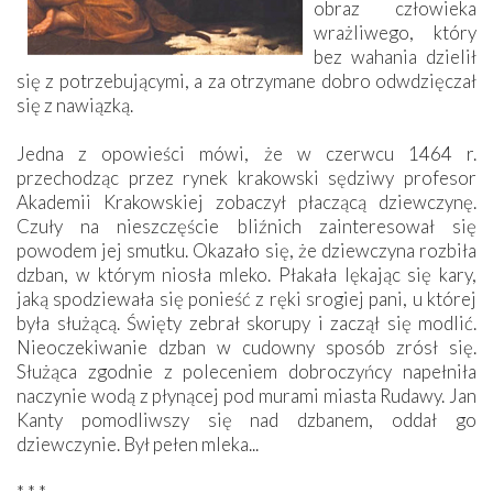
obraz człowieka
wrażliwego, który
bez wahania dzielił
się z potrzebującymi, a za otrzymane dobro odwdzięczał
się z nawiązką.
Jedna z opowieści mówi, że w czerwcu 1464 r.
przechodząc przez rynek krakowski sędziwy profesor
Akademii Krakowskiej zobaczył płaczącą dziewczynę.
Czuły na nieszczęście bliźnich zainteresował się
powodem jej smutku. Okazało się, że dziewczyna rozbiła
dzban, w którym niosła mleko. Płakała lękając się kary,
jaką spodziewała się ponieść z ręki srogiej pani, u której
była służącą. Święty zebrał skorupy i zaczął się modlić.
Nieoczekiwanie dzban w cudowny sposób zrósł się.
Służąca zgodnie z poleceniem dobroczyńcy napełniła
naczynie wodą z płynącej pod murami miasta Rudawy. Jan
Kanty pomodliwszy się nad dzbanem, oddał go
dziewczynie. Był pełen mleka...
* * *