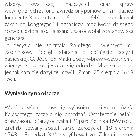
władzy, kwalifikacji nauczycieli oraz spraw
wewnętrznych zakonu. Zwiedziony pomówieniami papież
Innocenty X dekretem z 16 marca 1646 r. zredukował
zakon do kongregacji i ograniczył możliwość dalszego
rozwoju dzieła, a o. Kalasancjusza odwołał ze stanowiska
generała.
Ta decyzja nie załamała Świętego i wiernych mu
zakonników. Podjęli starania o cofnięcie decyzji
papieskiej. O. Józef od Matki Bożej wbrew wszystkiemu
wierzył, że zakon jeszcze się odrodzi. Miał słuszność,
jednak sam nie dożył tej chwili. Zmarł 25 sierpnia 1648
roku.
Wyniesiony na ołtarze
Wkrótce wiele spraw się wyjaśniło i dzieło o. Józefa
Kalasantego zaczęło się odradzać. Ostatecznie pełnię
praw zakonu pijarzy odzyskali 21 października 1669 roku.
Zrehabilitowany został także Założyciel. 18 sierpnia
1748 r. Benedykt XIV beatyfikował go. Z kolei proces