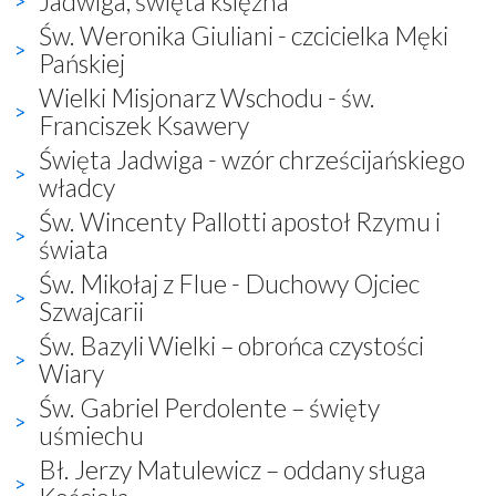
Jadwiga, święta księżna
Św. Weronika Giuliani - czcicielka Męki
Pańskiej
Wielki Misjonarz Wschodu - św.
Franciszek Ksawery
Święta Jadwiga - wzór chrześcijańskiego
władcy
Św. Wincenty Pallotti apostoł Rzymu i
świata
Św. Mikołaj z Flue - Duchowy Ojciec
Szwajcarii
Św. Bazyli Wielki – obrońca czystości
Wiary
Św. Gabriel Perdolente – święty
uśmiechu
Bł. Jerzy Matulewicz – oddany sługa