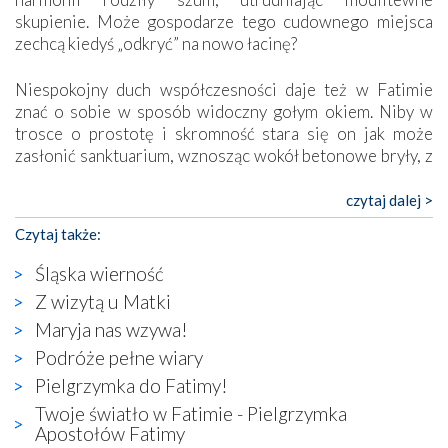
skupienie. Może gospodarze tego cudownego miejsca
zechcą kiedyś „odkryć” na nowo łacinę?
Niespokojny duch współczesności daje też w Fatimie
znać o sobie w sposób widoczny gołym okiem. Niby w
trosce o prostotę i skromność stara się on jak może
zasłonić sanktuarium, wznosząc wokół betonowe bryły, z
których niektóre nawet zostały poświęcone jako miejsca
katolickiego kultu. Tylko co wspólnego z żywą,
czytaj dalej >
autentyczną wiarą mogą mieć płaskie, szare bunkry albo
Czytaj także:
kaplice, w których Tabernakulum przypomina bardziej
skrzynkę na narzędzia? Albo co powiedzieć o ustawionym
Śląska wierność
tuż przy nowej bazylice wielkim krzyżu, na którym
Z wizytą u Matki
zamiast Chrystusa umieszczono dziwaczną postać jakby
Maryja nas wzywa!
wyjętą ze starożytnych hieroglifów? W kulturowym
kontekście naszych czasów to raczej karykatura niż godny
Podróże pełne wiary
wizerunek Zbawiciela…
Pielgrzymka do Fatimy!
Zatem nawet w bezpośrednim otoczeniu sanktuarium
Twoje światło w Fatimie - Pielgrzymka
naocznie przekonaliśmy się, że wewnątrz Kościoła toczy
Apostołów Fatimy
się ogromna walka o kształt katolicyzmu i o serca