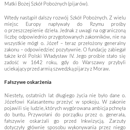
Matki Bożej Szkół Pobożnych (pijarów).
Wtedy nastąpił dalszy rozwój Szkół Pobożnych. Z wielu
miejsc Europy napływały do Rzymu prośby
o przeszczepienie dzieła. Jednak z uwagi na ograniczoną
liczbę odpowiednio przygotowanych zakonników, nie na
wszystkie mógł o. Józef – teraz przełożony generalny
zakonu – odpowiedzieć pozytywnie. O fundację zabiegał
także król Polski Władysław IV. Jego prośbie stało się
zadość w 1642 roku, gdy do Warszawy przybyli
uciekający przed armią szwedzką pijarzy z Moraw.
Fałszywe oskarżenia
Niestety, ostatnich lat długiego życia nie było dane o.
Józefowi Kalasantemu przeżyć w spokoju. W zakonie
pojawili się ludzie, których wygórowana ambicja pchnęła
do buntu. Przywołani do porządku przez o. generała,
fałszywie oskarżali go przed Inkwizycją. Zarzuty
dotyczyły głównie sposobu wykonywania przez niego