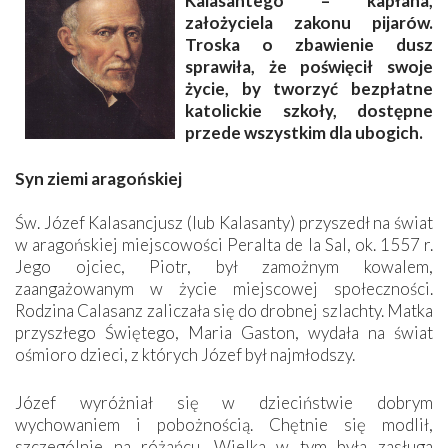
Kalasantego – kapłana,
założyciela zakonu pijarów.
Troska o zbawienie dusz
sprawiła, że poświęcił swoje
życie, by tworzyć bezpłatne
katolickie szkoły, dostępne
przede wszystkim dla ubogich.
Syn ziemi aragońskiej
Św. Józef Kalasancjusz (lub Kalasanty) przyszedł na świat
w aragońskiej miejscowości Peralta de la Sal, ok. 1557 r.
Jego ojciec, Piotr, był zamożnym kowalem,
zaangażowanym w życie miejscowej społeczności.
Rodzina Calasanz zaliczała się do drobnej szlachty. Matka
przyszłego Świętego, Maria Gaston, wydała na świat
ośmioro dzieci, z których Józef był najmłodszy.
Józef wyróżniał się w dzieciństwie dobrym
wychowaniem i pobożnością. Chętnie się modlił,
szczególnie na różańcu. Wielka w tym była zasługa