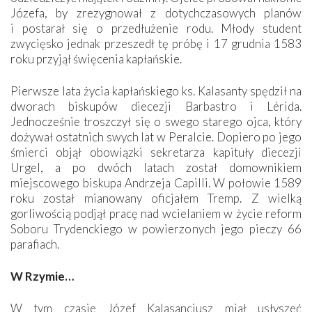
Józefa, by zrezygnował z dotychczasowych planów
i postarał się o przedłużenie rodu. Młody student
zwycięsko jednak przeszedł tę próbę i 17 grudnia 1583
roku przyjął święcenia kapłańskie.
Pierwsze lata życia kapłańskiego ks. Kalasanty spędził na
dworach biskupów diecezji Barbastro i Lérida.
Jednocześnie troszczył się o swego starego ojca, który
dożywał ostatnich swych lat w Peralcie. Dopiero po jego
śmierci objął obowiązki sekretarza kapituły diecezji
Urgel, a po dwóch latach został domownikiem
miejscowego biskupa Andrzeja Capilli. W połowie 1589
roku został mianowany oficjałem Tremp. Z wielką
gorliwością podjął pracę nad wcielaniem w życie reform
Soboru Trydenckiego w powierzonych jego pieczy 66
parafiach.
W Rzymie…
W tym czasie Józef Kalasancjusz miał usłyszeć