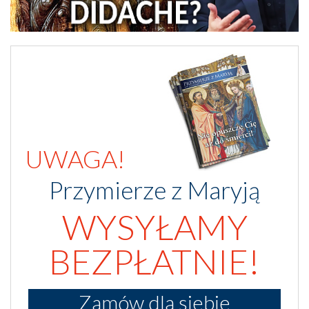
UWAGA!
Przymierze z Maryją
WYSYŁAMY
BEZPŁATNIE!
Zamów dla siebie