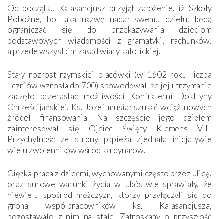
Od początku Kalasancjusz przyjął założenie, iż Szkoły
Pobożne, bo taką nazwę nadał swemu dziełu, będą
ograniczać się do przekazywania dzieciom
podstawowych wiadomości z gramatyki, rachunków,
a przede wszystkim zasad wiary katolickiej.
Stały rozrost rzymskiej placówki (w 1602 roku liczba
uczniów wzrosła do 700) spowodował, że jej utrzymanie
zaczęło przerastać możliwości Konfraterni Doktryny
Chrześcijańskiej. Ks. Józef musiał szukać wciąż nowych
źródeł finansowania. Na szczęście jego dziełem
zainteresował się Ojciec Święty Klemens VIII.
Przychylność ze strony papieża zjednała inicjatywie
wielu zwolenników wśród kardynałów.
Ciężka praca z dziećmi, wychowanymi często przez ulicę,
oraz surowe warunki życia w ubóstwie sprawiały, że
niewielu spośród mężczyzn, którzy przyłączyli się do
grona współpracowników ks. Kalasancjusza,
pozostawało z nim na stałe. Zatroskany o przyszłość