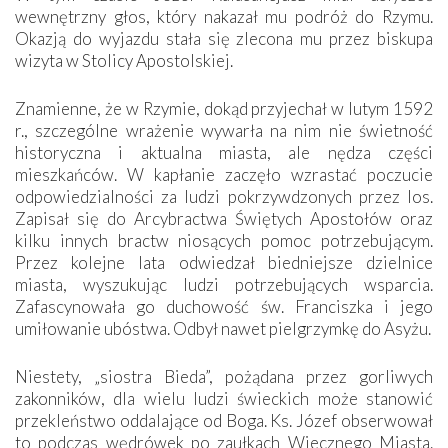
wewnętrzny głos, który nakazał mu podróż do Rzymu.
Okazją do wyjazdu stała się zlecona mu przez biskupa
wizyta w Stolicy Apostolskiej.
Znamienne, że w Rzymie, dokąd przyjechał w lutym 1592
r., szczególne wrażenie wywarła na nim nie świetność
historyczna i aktualna miasta, ale nędza części
mieszkańców. W kapłanie zaczęło wzrastać poczucie
odpowiedzialności za ludzi pokrzywdzonych przez los.
Zapisał się do Arcybractwa Świętych Apostołów oraz
kilku innych bractw niosących pomoc potrzebującym.
Przez kolejne lata odwiedzał biedniejsze dzielnice
miasta, wyszukując ludzi potrzebujących wsparcia.
Zafascynowała go duchowość św. Franciszka i jego
umiłowanie ubóstwa. Odbył nawet pielgrzymkę do Asyżu.
Niestety, „siostra Bieda”, pożądana przez gorliwych
zakonników, dla wielu ludzi świeckich może stanowić
przekleństwo oddalające od Boga. Ks. Józef obserwował
to podczas wędrówek po zaułkach Wiecznego Miasta.