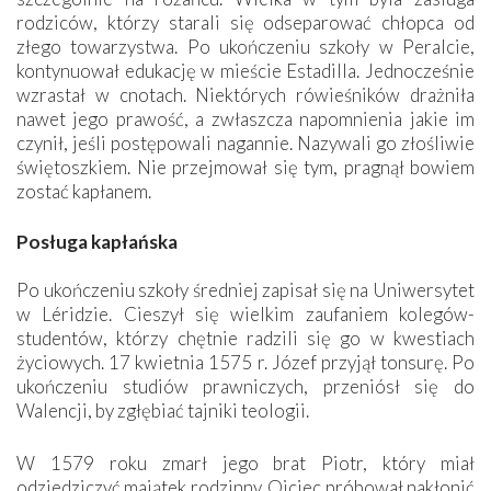
rodziców, którzy starali się odseparować chłopca od
złego towarzystwa. Po ukończeniu szkoły w Peralcie,
kontynuował edukację w mieście Estadilla. Jednocześnie
wzrastał w cnotach. Niektórych rówieśników drażniła
nawet jego prawość, a zwłaszcza napomnienia jakie im
czynił, jeśli postępowali nagannie. Nazywali go złośliwie
świętoszkiem. Nie przejmował się tym, pragnął bowiem
zostać kapłanem.
Posługa kapłańska
Po ukończeniu szkoły średniej zapisał się na Uniwersytet
w Léridzie. Cieszył się wielkim zaufaniem kolegów-
studentów, którzy chętnie radzili się go w kwestiach
życiowych. 17 kwietnia 1575 r. Józef przyjął tonsurę. Po
ukończeniu studiów prawniczych, przeniósł się do
Walencji, by zgłębiać tajniki teologii.
W 1579 roku zmarł jego brat Piotr, który miał
odziedziczyć majątek rodzinny. Ojciec próbował nakłonić