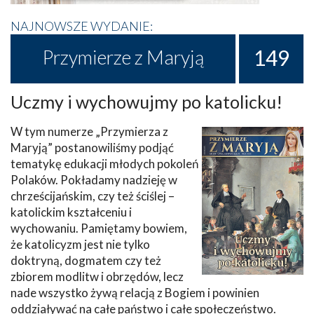
NAJNOWSZE WYDANIE:
149
Przymierze z Maryją
Uczmy i wychowujmy po katolicku!
W tym numerze „Przymierza z
Maryją” postanowiliśmy podjąć
tematykę edukacji młodych pokoleń
Polaków. Pokładamy nadzieję w
chrześcijańskim, czy też ściślej –
katolickim kształceniu i
wychowaniu. Pamiętamy bowiem,
że katolicyzm jest nie tylko
doktryną, dogmatem czy też
zbiorem modlitw i obrzędów, lecz
nade wszystko żywą relacją z Bogiem i powinien
oddziaływać na całe państwo i całe społeczeństwo.