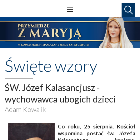
Święte wzory
ŚW. Józef Kalasancjusz -
wychowawca ubogich dzieci
Adam Kowalik
Co roku, 25 sierpnia, Kościół
wspomina postać św. Józefa