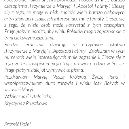
odstępstw, także w życiu władców. Trudne momenty w
czasopisma „Przymierze z Maryją” i „Apostoł Fatimy”. Cieszę
wymiarze tak osobistym, jak i zbiorowym, przypominają o
się z tego, że mogę w nich znaleźć wiele bardzo ciekawych
konieczności ciągłego zabiegania o własną duszę i o łaskę
artykułów poruszających interesujące mnie tematy. Cieszę się
Opatrzności. Wierność przynosi pomyślność –
z tego, że wiele osób może korzystać z tych czasopism.
przynajmniej w życiu duchowym. Odstępstwo owocuje
Pragnęłabym bardzo, aby wielu Polaków mogło zapoznać się z
nieszczęściem i śmiercią. Te uniwersalne prawdy
tymi ciekawymi gazetami.
przychodziły na myśl, gdy słuchaliśmy opowieści
Bardzo serdecznie dziękuję za otrzymane ostatnio
przewodników o portugalskich monarchach i wodzach,
„Przymierze z Maryją” i „Apostoła Fatimy”. Znalazłam w tych
zwycięskich bitwach i nieszczęśliwych losach grzesznych
numerach wiele interesujących mnie zagadnień. Cieszę się z
kochanków.
tego, że te czasopisma mogą trafić do wielu rodzin w Polsce.
Pragnęłabym dalej otrzymywać te pisma.
Byli tym razem pośród Apostołów Fatimy reprezentanci
Pozdrawiam Maryję Naszą Królową. Życzę Panu i
każdego spośród żyjących pokoleń. Najmłodszy uczestnik
współpracownikom dużo zdrowia i wielu łask Bożych w
liczył sobie 13 lat, zaś senior, pan Zdzisław – już 94.
–
Jezusie i Maryi.
Całe życie marzyłem, by tu przyjechać
– przyznał w
Wdzięczna Czytelniczka
rozmowie.
Krystyna z Pruszkowa
Nasza pielgrzymka nie byłaby tak bogata w duchową treść
bez obecności duszpasterza – księdza Krzysztofa.
Szczęść Boże!
Oprócz zapewnienia nam możliwości codziennego