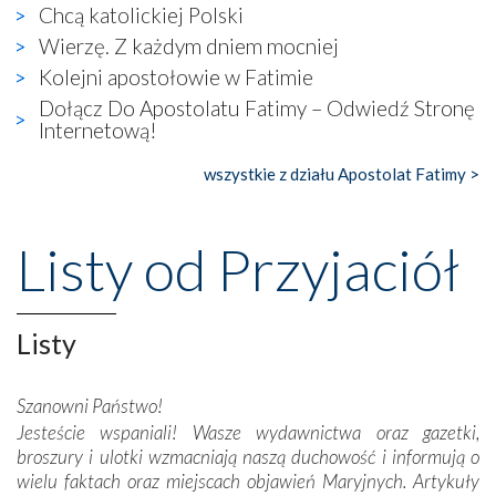
Chcą katolickiej Polski
wierzących. Do czego to zmaganie może prowadzić,
widzieliśmy w urokliwym, niewielkim mieście Obidos,
Wierzę. Z każdym dniem mocniej
gdzie w miejscu dawnego kościoła działa dzisiaj…
Kolejni apostołowie w Fatimie
księgarnia.
Dołącz Do Apostolatu Fatimy – Odwiedź Stronę
Internetową!
Nasze pielgrzymkowe wyprawy, których celem były
wspaniałe klasztory w miasteczku Alcobaça czy w Batalhi,
wszystkie z działu Apostolat Fatimy >
przeniosły nas do czasów, gdy świątynie bez wątpienia
wznoszono na chwałę Bożą, na przykład – w podzięce za
Opatrznościową pomoc w wygranej bitwie o
Listy od Przyjaciół
niepodległość kraju. Zachwyt budziła potężna, a zarazem
misterna architektura tych monumentalnych dzieł,
wspaniałe zdobienia, dbałość ich twórców o detale,
połączenie talentów z wytrwałością i pracowitością
Listy
budowniczych.
Szanowni Państwo!
Podążyliśmy też śladami fatimskich wizjonerów – Łucji
Jesteście wspaniali! Wasze wydawnictwa oraz gazetki,
dos Santos oraz świętych Hiacynty i Franciszka Marto.
broszury i ulotki wzmacniają naszą duchowość i informują o
Modliliśmy się przy ich grobach. Odprawiliśmy Drogę
wielu faktach oraz miejscach objawień Maryjnych. Artykuły
Krzyżową w ich rodzinnych stronach, odwiedziliśmy