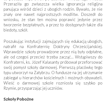
Przeraziła go zwłaszcza wielka ignorancja religijna
panująca wśród dzieci z ubogich rodzin. Bywało, że nie
znały one nawet najprostszych modlitw. Doszedł do
wniosku, że stan ten można poprawić jedynie przez
tworzenie bezpłatnych, a przez to dostępnych także dla
biedoty, szkół.
Poszukując instytucji zajmujących się edukacją ubogich,
natrafił na Konfraternię Doktryny Chrześcijańskiej.
Wprawdzie szkoły prowadzone przez nią były odpłatne,
ale od czegoś przecież trzeba zacząć… Wstąpiwszy do
Konfraterni, ks. Józef Kalasanty próbował przeforsować
swój pomysł szkoły darmowej. Pierwszą placówkę tego
typu utworzył na Zatybrzu. O fundusze na jej utrzymanie
zabiegał u hierarchów kościelnych i możnych obywateli.
Wieść o darmowej szkole rozniosła się szybko po
Rzymie, przysparzając jej uczniów.
Szkoły Pobożne