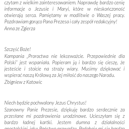
czytam z wielkim zainteresowaniem. Naprawdę bardzo cenię
domy, w których żyli.
informacje o Jezusie i Maryi, które w nieskończoność
otwierają serca. Pamiętamy w modlitwie o Waszej pracy.
W miejscu objawień Matki Bożej zapaliliśmy świece
Pozdrawiam gorąco Pana Prezesa i cały zespół redakcyjny!
przywiezione wraz z intencjami powierzonymi nam przez
Anna ze Zgierza
Darczyńców w ramach akcji „Twoje światło w Fatimie”.
Podczas tej kilkudniowej wyprawy na każdym kroku
spotykaliśmy się z serdeczną otwartością
Szczęść Boże!
Portugalczyków. Podziwialiśmy ich ludową sztukę i
zwyczaje. Mimo że nasze kraje są od siebie bardzo
Kampania „Proroctwa nie lekceważcie. Przepowiednie dla
oddalone, w żaden sposób nie czuliśmy się obco.
Polski” jest wspaniała. Popieram ją i bardzo się cieszę, że
Sprawiła to oczywiście sama Matka Boża, ale też
jesteście i stoicie na straży wiary. Musimy dziękować i
kulturowa bliskość biorąca swój początek w naszej
wspierać naszą Królową za Jej miłość do naszego Narodu.
wspólnej wierze. Podczas wyjazdów do historycznych
Zbigniew z Katowic
miejsc, które znalazły się na trasie naszej pielgrzymki,
mieliśmy okazję przekonać się, że Maryja swoją opieką
otacza nie tylko nasz naród, lecz wszystkie nacje, które
Niech będzie pochwalony Jezus Chrystus!
się Jej ufnie oddają, a także każdą osobę, która zawierza
Szanowny Panie Prezesie, dziękuję bardzo serdecznie za
Jej siebie oraz swych bliskich.
przesłane mi pozdrowienia urodzinowe. Ucieszyłam się z
bardzo ładnej kartki. Jestem dumna z działalności
Dzieje Portugalii to również historia wierności Bogu i
apostolskiej, jaką Państwo prowadzą. Podobają mi się bardzo