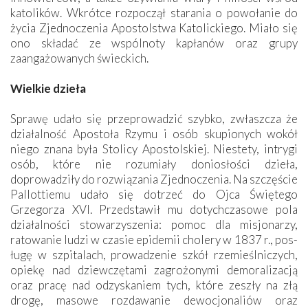
katolików. Wkrótce rozpoczął starania o powołanie do
życia Zjednoczenia Apostolstwa Katolickiego. Miało się
ono składać ze wspólnoty kapłanów oraz grupy
zaangażowanych świeckich.
Wielkie dzieła
Sprawę udało się przeprowadzić szybko, zwłaszcza że
działalność Apostoła Rzymu i osób skupionych wokół
niego znana była Stolicy Apostolskiej. Niestety, intrygi
osób, które nie rozumiały doniosłości dzieła,
doprowadziły do rozwiązania Zjednoczenia. Na szczęście
Pallottiemu udało się dotrzeć do Ojca Świętego
Grzegorza XVI. Przedstawił mu dotychczasowe pola
działalności stowarzyszenia: pomoc dla misjonarzy,
ratowanie ludzi w czasie epidemii cholery w 1837 r., pos­
ługę w szpitalach, prowadzenie szkół rzemieślniczych,
opiekę nad dziewczętami zagrożonymi demoralizacją
oraz pracę nad odzyskaniem tych, które zeszły na złą
drogę, masowe rozdawanie dewocjonaliów oraz