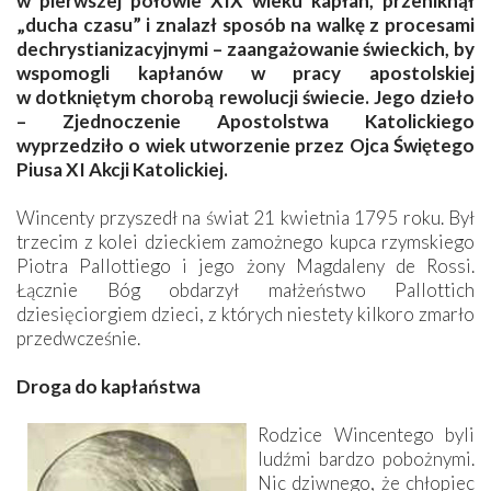
w pierwszej połowie XIX wieku kapłan, przeniknął
„ducha czasu” i znalazł sposób na walkę z procesami
dechrystianizacyjnymi – zaangażowanie świeckich, by
wspomogli kapłanów w pracy apostolskiej
w dotkniętym chorobą rewolucji świecie. Jego dzieło
– Zjednoczenie Apostolstwa Katolickiego
wyprzedziło o wiek utworzenie przez Ojca Świętego
Piusa XI Akcji Katolickiej.
Wincenty przyszedł na świat 21 kwietnia 1795 roku. Był
trzecim z kolei dzieckiem zamożnego kupca rzymskiego
Piotra Pallottiego i jego żony Magdaleny de Rossi.
Łącznie Bóg obdarzył małżeństwo Pallottich
dziesięciorgiem dzieci, z których niestety kilkoro zmarło
przedwcześnie.
Droga do kapłaństwa
Rodzice Wincentego byli
ludźmi bardzo pobożnymi.
Nic dziwnego, że chłopiec