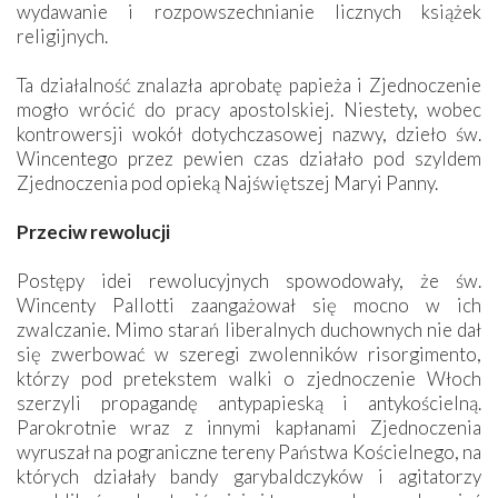
wydawanie i rozpowszechnianie licznych książek
religijnych.
Ta działalność znalazła aprobatę papieża i Zjednoczenie
mogło wrócić do pracy apostolskiej. Niestety, wobec
kontrowersji wokół dotychczasowej nazwy, dzieło św.
Wincentego przez pewien czas działało pod szyldem
Zjednoczenia pod opieką Najświętszej Maryi Panny.
Przeciw rewolucji
Postępy idei rewolucyjnych spowodowały, że św.
Wincenty Pallotti zaangażował się mocno w ich
zwalczanie. Mimo starań liberalnych duchownych nie dał
się zwerbować w szeregi zwolenników risorgimento,
którzy pod pretekstem walki o zjednoczenie Włoch
szerzyli propagandę antypapieską i antykościelną.
Parokrotnie wraz z innymi kapłanami Zjednoczenia
wyruszał na pograniczne tereny Państwa Kościelnego, na
których działały bandy garybaldczyków i agitatorzy