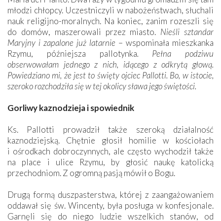
młodzi chłopcy. Uczestniczyli w nabożeństwach, słuchali
nauk religijno-moralnych. Na koniec, zanim rozeszli się
do domów, maszerowali przez miasto.
Nieśli sztandar
Maryjny i zapalone już latarnie
– wspominała mieszkanka
Rzymu, późniejsza pallotynka
. Pełna podziwu
obserwowałam jednego z nich, idącego z odkrytą głową.
Powiedziano mi, że jest to święty ojciec Pallotti. Bo, w istocie,
szeroko rozchodziła się w tej okolicy sława jego świętości.
Gorliwy kaznodzieja i spowiednik
Ks. Pallotti prowadził także szeroką działalność
kaznodziejską. Chętnie głosił homilie w kościołach
i ośrodkach dobroczynnych, ale często wychodził także
na place i ulice Rzymu, by głosić naukę katolicką
przechodniom. Z ogromną pasją mówił o Bogu.
Drugą formą duszpasterstwa, której z zaangażowaniem
oddawał się św. Wincenty, była posługa w konfesjonale.
Garnęli się do niego ludzie wszelkich stanów, od