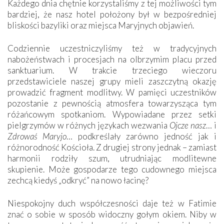
Każdego dnia chętnie korzystaliśmy z tej możliwości tym
bardziej, że nasz hotel położony był w bezpośredniej
bliskości bazyliki oraz miejsca Maryjnych objawień.
Codziennie uczestniczyliśmy też w tradycyjnych
nabożeństwach i procesjach na olbrzymim placu przed
sanktuarium. W trakcie trzeciego wieczoru
przedstawiciele naszej grupy mieli zaszczytną okazję
prowadzić fragment modlitwy. W pamięci uczestników
pozostanie z pewnością atmosfera towarzysząca tym
różańcowym spotkaniom. Wypowiadane przez setki
pielgrzymów w różnych językach wezwania
Ojcze nasz
… i
Zdrowaś Maryjo
… podkreślały zarówno jedność jak i
różnorodność Kościoła. Z drugiej strony jednak – zamiast
harmonii rodziły szum, utrudniając modlitewne
skupienie. Może gospodarze tego cudownego miejsca
zechcą kiedyś „odkryć” na nowo łacinę?
Niespokojny duch współczesności daje też w Fatimie
znać o sobie w sposób widoczny gołym okiem. Niby w