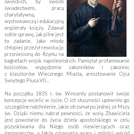
świeckich, by swoim
świadectwem, pracą
charytatywną,
wychowawczą i edukacyjną
wspierały księży. Zdawał
sobie sprawę, jak pilne jest
to zadanie. Jako młody
chłopiec przeżył rewolucję
przyniesioną do Rzymu na
bagnetach wojsk napoleońskich. Pamiętał profanowanie
kościołów, wypędzenie zakonników i zakonnic
z klasztorów Wiecznego Miasta, aresztowanie Ojca
Świętego Piusa VII…
Na początku 1835 r. św. Wincenty postanowił swoje
koncepcje wcielić w życie. O ich słuszności upewniło go
szczególne natchnienie, jakie otrzymał po jednej ze Mszy
św. Dzięki niemu nabrał pewności, że wolą Zbawiciela
jest powołanie do życia dzieła apostolskiego w celu
pozyskiwania dla Niego osób niewierzących oraz
innowierców, a także ożywiania wiary i miłości wśród