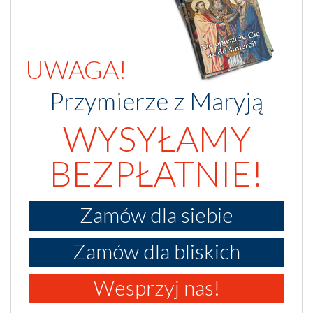
UWAGA!
Przymierze z Maryją
WYSYŁAMY
BEZPŁATNIE!
Zamów dla siebie
Zamów dla bliskich
Wesprzyj nas!