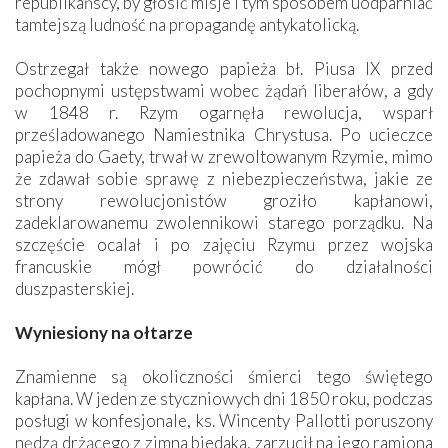
republikańscy, by głosić misje i tym sposobem uodparniać
tamtejszą ludność na propagandę antykatolicką.
Ostrzegał także nowego papieża bł. Piusa IX przed
pochopnymi ustępstwami wobec żądań liberałów, a gdy
w 1848 r. Rzym ogarnęła rewolucja, wsparł
prześladowanego Namiestnika Chrystusa. Po ucieczce
papieża do Gaety, trwał w zrewoltowanym Rzymie, mimo
że zdawał sobie sprawę z niebezpieczeństwa, jakie ze
strony rewolucjonistów groziło kapłanowi,
zadeklarowanemu zwolennikowi starego porządku. Na
szczęście ocalał i po zajęciu Rzymu przez wojska
francuskie mógł powrócić do działalności
duszpasterskiej.
Wyniesiony na ołtarze
Znamienne są okoliczności śmierci tego świętego
kapłana. W jeden ze styczniowych dni 1850 roku, podczas
posługi w konfesjonale, ks. Wincenty Pallotti poruszony
nędzą drżącego z zimna biedaka, zarzucił na jego ramiona