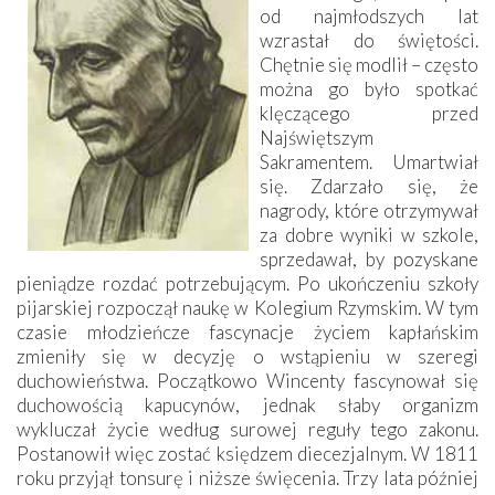
od najmłodszych lat
wzrastał do świętości.
Chętnie się modlił – często
można go było spotkać
klęczącego przed
Najświętszym
Sakramentem. Umartwiał
się. Zdarzało się, że
nagrody, które otrzymywał
za dobre wyniki w szkole,
sprzedawał, by pozyskane
pieniądze rozdać potrzebującym. Po ukończeniu szkoły
pijarskiej rozpoczął naukę w Kolegium Rzymskim. W tym
czasie młodzieńcze fascynacje życiem kapłańskim
zmieniły się w decyzję o wstąpieniu w szeregi
duchowieństwa. Początkowo Wincenty fascynował się
duchowością kapucynów, jednak słaby organizm
wykluczał życie według surowej reguły tego zakonu.
Postanowił więc zostać księdzem diecezjalnym. W 1811
roku przyjął tonsurę i niższe święcenia. Trzy lata później