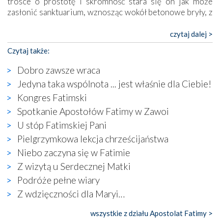
trosce o prostotę i skromność stara się on jak może
zasłonić sanktuarium, wznosząc wokół betonowe bryły, z
których niektóre nawet zostały poświęcone jako miejsca
katolickiego kultu. Tylko co wspólnego z żywą,
czytaj dalej >
autentyczną wiarą mogą mieć płaskie, szare bunkry albo
Czytaj także:
kaplice, w których Tabernakulum przypomina bardziej
skrzynkę na narzędzia? Albo co powiedzieć o ustawionym
Dobro zawsze wraca
tuż przy nowej bazylice wielkim krzyżu, na którym
Jedyna taka wspólnota ... jest właśnie dla Ciebie!
zamiast Chrystusa umieszczono dziwaczną postać jakby
Kongres Fatimski
wyjętą ze starożytnych hieroglifów? W kulturowym
kontekście naszych czasów to raczej karykatura niż godny
Spotkanie Apostołów Fatimy w Zawoi
wizerunek Zbawiciela…
U stóp Fatimskiej Pani
Zatem nawet w bezpośrednim otoczeniu sanktuarium
Pielgrzymkowa lekcja chrześcijaństwa
naocznie przekonaliśmy się, że wewnątrz Kościoła toczy
Niebo zaczyna się w Fatimie
się ogromna walka o kształt katolicyzmu i o serca
wierzących. Do czego to zmaganie może prowadzić,
Z wizytą u Serdecznej Matki
widzieliśmy w urokliwym, niewielkim mieście Obidos,
Podróże pełne wiary
gdzie w miejscu dawnego kościoła działa dzisiaj…
Z wdzięczności dla Maryi…
księgarnia.
wszystkie z działu Apostolat Fatimy >
Nasze pielgrzymkowe wyprawy, których celem były