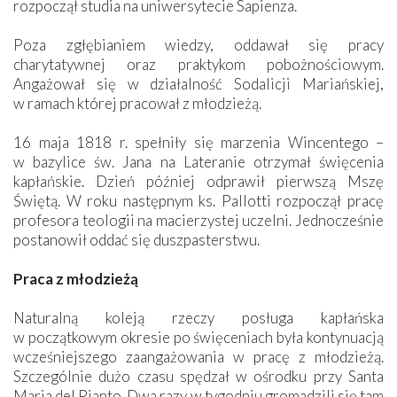
rozpoczął studia na uniwersytecie Sapienza.
Poza zgłębianiem wiedzy, oddawał się pracy
charytatywnej oraz praktykom pobożnościowym.
Angażował się w działalność Sodalicji Mariańskiej,
w ramach której pracował z młodzieżą.
16 maja 1818 r. spełniły się marzenia Wincentego –
w bazylice św. Jana na Lateranie otrzymał święcenia
kapłańskie. Dzień później odprawił pierwszą Mszę
Świętą. W roku następnym ks. Pallotti rozpoczął pracę
profesora teologii na macierzystej uczelni. Jednocześnie
postanowił oddać się duszpasterstwu.
Praca z młodzieżą
Naturalną koleją rzeczy posługa kapłańska
w początkowym okresie po święceniach była kontynuacją
wcześniejszego zaangażowania w pracę z młodzieżą.
Szczególnie dużo czasu spędzał w ośrodku przy Santa
Maria del Pianto. Dwa razy w tygodniu gromadzili się tam