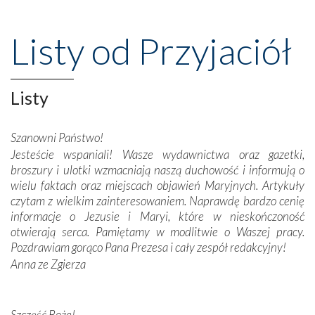
wspaniałe klasztory w miasteczku Alcobaça czy w Batalhi,
przeniosły nas do czasów, gdy świątynie bez wątpienia
Listy od Przyjaciół
wznoszono na chwałę Bożą, na przykład – w podzięce za
Opatrznościową pomoc w wygranej bitwie o
niepodległość kraju. Zachwyt budziła potężna, a zarazem
misterna architektura tych monumentalnych dzieł,
Listy
wspaniałe zdobienia, dbałość ich twórców o detale,
połączenie talentów z wytrwałością i pracowitością
Szanowni Państwo!
budowniczych.
Jesteście wspaniali! Wasze wydawnictwa oraz gazetki,
broszury i ulotki wzmacniają naszą duchowość i informują o
Podążyliśmy też śladami fatimskich wizjonerów – Łucji
wielu faktach oraz miejscach objawień Maryjnych. Artykuły
dos Santos oraz świętych Hiacynty i Franciszka Marto.
czytam z wielkim zainteresowaniem. Naprawdę bardzo cenię
Modliliśmy się przy ich grobach. Odprawiliśmy Drogę
informacje o Jezusie i Maryi, które w nieskończoność
Krzyżową w ich rodzinnych stronach, odwiedziliśmy
otwierają serca. Pamiętamy w modlitwie o Waszej pracy.
domy, w których żyli.
Pozdrawiam gorąco Pana Prezesa i cały zespół redakcyjny!
Anna ze Zgierza
W miejscu objawień Matki Bożej zapaliliśmy świece
przywiezione wraz z intencjami powierzonymi nam przez
Darczyńców w ramach akcji „Twoje światło w Fatimie”.
Podczas tej kilkudniowej wyprawy na każdym kroku
Szczęść Boże!