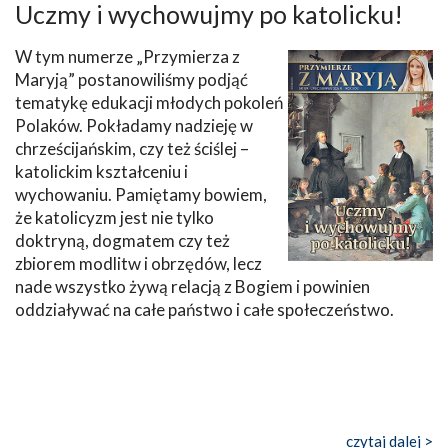
Uczmy i wychowujmy po katolicku!
W tym numerze „Przymierza z
Maryją” postanowiliśmy podjąć
tematykę edukacji młodych pokoleń
Polaków. Pokładamy nadzieję w
chrześcijańskim, czy też ściślej –
katolickim kształceniu i
wychowaniu. Pamiętamy bowiem,
że katolicyzm jest nie tylko
doktryną, dogmatem czy też
zbiorem modlitw i obrzędów, lecz
nade wszystko żywą relacją z Bogiem i powinien
oddziaływać na całe państwo i całe społeczeństwo.
czytaj dalej >