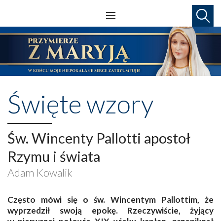
Święte wzory
Św. Wincenty Pallotti apostoł
Rzymu i świata
Adam Kowalik
Często mó
wi się o św. Wincentym Pallottim, że
wyprzedził swoją epokę. Rzeczywiście, żyjący