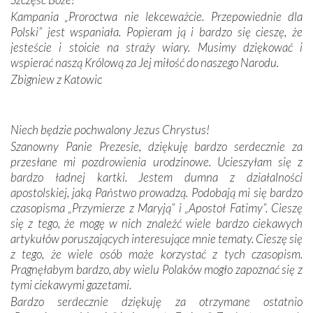
spotykaliśmy się z serdeczną otwartością
Kampania „Proroctwa nie lekceważcie. Przepowiednie dla
Portugalczyków. Podziwialiśmy ich ludową sztukę i
Polski” jest wspaniała. Popieram ją i bardzo się cieszę, że
zwyczaje. Mimo że nasze kraje są od siebie bardzo
jesteście i stoicie na straży wiary. Musimy dziękować i
oddalone, w żaden sposób nie czuliśmy się obco.
wspierać naszą Królową za Jej miłość do naszego Narodu.
Sprawiła to oczywiście sama Matka Boża, ale też
Zbigniew z Katowic
kulturowa bliskość biorąca swój początek w naszej
wspólnej wierze. Podczas wyjazdów do historycznych
miejsc, które znalazły się na trasie naszej pielgrzymki,
Niech będzie pochwalony Jezus Chrystus!
mieliśmy okazję przekonać się, że Maryja swoją opieką
Szanowny Panie Prezesie, dziękuję bardzo serdecznie za
otacza nie tylko nasz naród, lecz wszystkie nacje, które
przesłane mi pozdrowienia urodzinowe. Ucieszyłam się z
się Jej ufnie oddają, a także każdą osobę, która zawierza
bardzo ładnej kartki. Jestem dumna z działalności
Jej siebie oraz swych bliskich.
apostolskiej, jaką Państwo prowadzą. Podobają mi się bardzo
czasopisma „Przymierze z Maryją” i „Apostoł Fatimy”. Cieszę
Dzieje Portugalii to również historia wierności Bogu i
się z tego, że mogę w nich znaleźć wiele bardzo ciekawych
odstępstw, także w życiu władców. Trudne momenty w
artykułów poruszających interesujące mnie tematy. Cieszę się
wymiarze tak osobistym, jak i zbiorowym, przypominają o
z tego, że wiele osób może korzystać z tych czasopism.
konieczności ciągłego zabiegania o własną duszę i o łaskę
Pragnęłabym bardzo, aby wielu Polaków mogło zapoznać się z
Opatrzności. Wierność przynosi pomyślność –
tymi ciekawymi gazetami.
przynajmniej w życiu duchowym. Odstępstwo owocuje
Bardzo serdecznie dziękuję za otrzymane ostatnio
nieszczęściem i śmiercią. Te uniwersalne prawdy