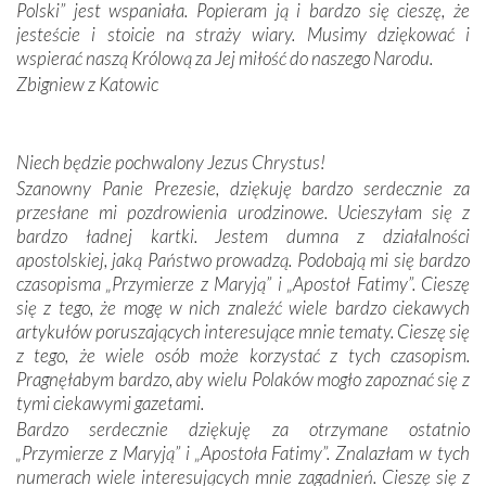
Portugalczyków. Podziwialiśmy ich ludową sztukę i
Polski” jest wspaniała. Popieram ją i bardzo się cieszę, że
zwyczaje. Mimo że nasze kraje są od siebie bardzo
jesteście i stoicie na straży wiary. Musimy dziękować i
oddalone, w żaden sposób nie czuliśmy się obco.
wspierać naszą Królową za Jej miłość do naszego Narodu.
Sprawiła to oczywiście sama Matka Boża, ale też
Zbigniew z Katowic
kulturowa bliskość biorąca swój początek w naszej
wspólnej wierze. Podczas wyjazdów do historycznych
miejsc, które znalazły się na trasie naszej pielgrzymki,
Niech będzie pochwalony Jezus Chrystus!
mieliśmy okazję przekonać się, że Maryja swoją opieką
Szanowny Panie Prezesie, dziękuję bardzo serdecznie za
otacza nie tylko nasz naród, lecz wszystkie nacje, które
przesłane mi pozdrowienia urodzinowe. Ucieszyłam się z
się Jej ufnie oddają, a także każdą osobę, która zawierza
bardzo ładnej kartki. Jestem dumna z działalności
Jej siebie oraz swych bliskich.
apostolskiej, jaką Państwo prowadzą. Podobają mi się bardzo
czasopisma „Przymierze z Maryją” i „Apostoł Fatimy”. Cieszę
Dzieje Portugalii to również historia wierności Bogu i
się z tego, że mogę w nich znaleźć wiele bardzo ciekawych
odstępstw, także w życiu władców. Trudne momenty w
artykułów poruszających interesujące mnie tematy. Cieszę się
wymiarze tak osobistym, jak i zbiorowym, przypominają o
z tego, że wiele osób może korzystać z tych czasopism.
konieczności ciągłego zabiegania o własną duszę i o łaskę
Pragnęłabym bardzo, aby wielu Polaków mogło zapoznać się z
Opatrzności. Wierność przynosi pomyślność –
tymi ciekawymi gazetami.
przynajmniej w życiu duchowym. Odstępstwo owocuje
Bardzo serdecznie dziękuję za otrzymane ostatnio
nieszczęściem i śmiercią. Te uniwersalne prawdy
„Przymierze z Maryją” i „Apostoła Fatimy”. Znalazłam w tych
przychodziły na myśl, gdy słuchaliśmy opowieści
numerach wiele interesujących mnie zagadnień. Cieszę się z
przewodników o portugalskich monarchach i wodzach,