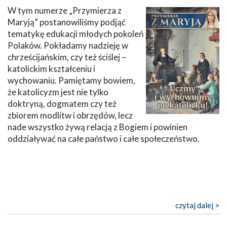
W tym numerze „Przymierza z
Maryją” postanowiliśmy podjąć
tematykę edukacji młodych pokoleń
Polaków. Pokładamy nadzieję w
chrześcijańskim, czy też ściślej –
katolickim kształceniu i
wychowaniu. Pamiętamy bowiem,
że katolicyzm jest nie tylko
doktryną, dogmatem czy też
zbiorem modlitw i obrzędów, lecz
nade wszystko żywą relacją z Bogiem i powinien
oddziaływać na całe państwo i całe społeczeństwo.
czytaj dalej >