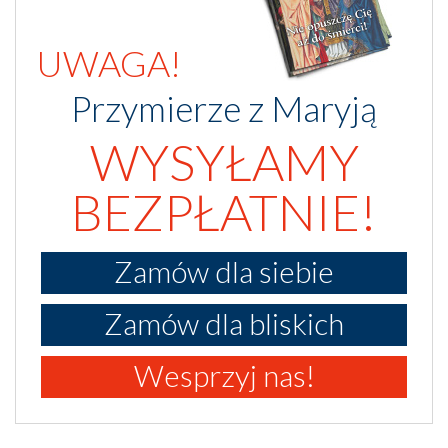
UWAGA!
Przymierze z Maryją
WYSYŁAMY
BEZPŁATNIE!
Zamów dla siebie
Zamów dla bliskich
Wesprzyj nas!