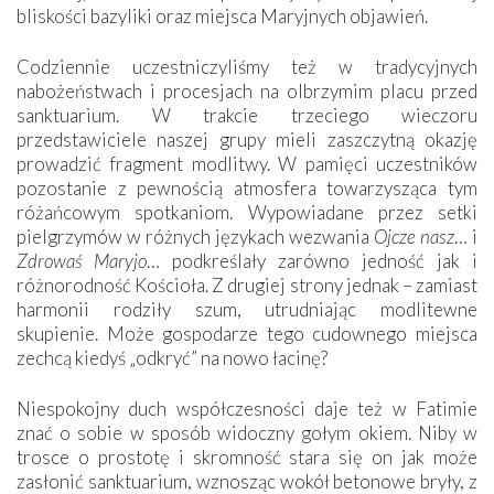
bliskości bazyliki oraz miejsca Maryjnych objawień.
Codziennie uczestniczyliśmy też w tradycyjnych
nabożeństwach i procesjach na olbrzymim placu przed
sanktuarium. W trakcie trzeciego wieczoru
przedstawiciele naszej grupy mieli zaszczytną okazję
prowadzić fragment modlitwy. W pamięci uczestników
pozostanie z pewnością atmosfera towarzysząca tym
różańcowym spotkaniom. Wypowiadane przez setki
pielgrzymów w różnych językach wezwania
Ojcze nasz
… i
Zdrowaś Maryjo
… podkreślały zarówno jedność jak i
różnorodność Kościoła. Z drugiej strony jednak – zamiast
harmonii rodziły szum, utrudniając modlitewne
skupienie. Może gospodarze tego cudownego miejsca
zechcą kiedyś „odkryć” na nowo łacinę?
Niespokojny duch współczesności daje też w Fatimie
znać o sobie w sposób widoczny gołym okiem. Niby w
trosce o prostotę i skromność stara się on jak może
zasłonić sanktuarium, wznosząc wokół betonowe bryły, z