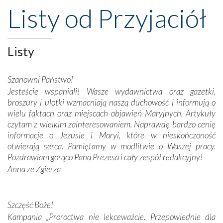
przeniosły nas do czasów, gdy świątynie bez wątpienia
Listy od Przyjaciół
wznoszono na chwałę Bożą, na przykład – w podzięce za
Opatrznościową pomoc w wygranej bitwie o
niepodległość kraju. Zachwyt budziła potężna, a zarazem
misterna architektura tych monumentalnych dzieł,
Listy
wspaniałe zdobienia, dbałość ich twórców o detale,
połączenie talentów z wytrwałością i pracowitością
Szanowni Państwo!
budowniczych.
Jesteście wspaniali! Wasze wydawnictwa oraz gazetki,
broszury i ulotki wzmacniają naszą duchowość i informują o
Podążyliśmy też śladami fatimskich wizjonerów – Łucji
wielu faktach oraz miejscach objawień Maryjnych. Artykuły
dos Santos oraz świętych Hiacynty i Franciszka Marto.
czytam z wielkim zainteresowaniem. Naprawdę bardzo cenię
Modliliśmy się przy ich grobach. Odprawiliśmy Drogę
informacje o Jezusie i Maryi, które w nieskończoność
Krzyżową w ich rodzinnych stronach, odwiedziliśmy
otwierają serca. Pamiętamy w modlitwie o Waszej pracy.
domy, w których żyli.
Pozdrawiam gorąco Pana Prezesa i cały zespół redakcyjny!
Anna ze Zgierza
W miejscu objawień Matki Bożej zapaliliśmy świece
przywiezione wraz z intencjami powierzonymi nam przez
Darczyńców w ramach akcji „Twoje światło w Fatimie”.
Podczas tej kilkudniowej wyprawy na każdym kroku
Szczęść Boże!
spotykaliśmy się z serdeczną otwartością
Kampania „Proroctwa nie lekceważcie. Przepowiednie dla