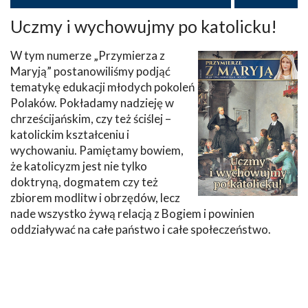
Uczmy i wychowujmy po katolicku!
W tym numerze „Przymierza z
Maryją” postanowiliśmy podjąć
tematykę edukacji młodych pokoleń
Polaków. Pokładamy nadzieję w
chrześcijańskim, czy też ściślej –
katolickim kształceniu i
wychowaniu. Pamiętamy bowiem,
że katolicyzm jest nie tylko
doktryną, dogmatem czy też
zbiorem modlitw i obrzędów, lecz
nade wszystko żywą relacją z Bogiem i powinien
oddziaływać na całe państwo i całe społeczeństwo.