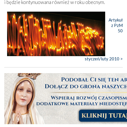
i będzie kontynuowana również w roku obecnym.
Artykuł
z PzM
50
styczeń/luty 2010 >