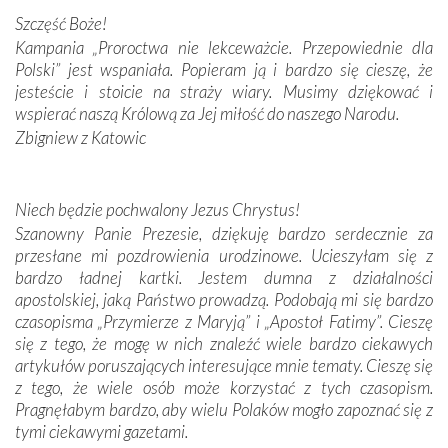
Podczas tej kilkudniowej wyprawy na każdym kroku
Szczęść Boże!
spotykaliśmy się z serdeczną otwartością
Kampania „Proroctwa nie lekceważcie. Przepowiednie dla
Portugalczyków. Podziwialiśmy ich ludową sztukę i
Polski” jest wspaniała. Popieram ją i bardzo się cieszę, że
zwyczaje. Mimo że nasze kraje są od siebie bardzo
jesteście i stoicie na straży wiary. Musimy dziękować i
oddalone, w żaden sposób nie czuliśmy się obco.
wspierać naszą Królową za Jej miłość do naszego Narodu.
Sprawiła to oczywiście sama Matka Boża, ale też
Zbigniew z Katowic
kulturowa bliskość biorąca swój początek w naszej
wspólnej wierze. Podczas wyjazdów do historycznych
miejsc, które znalazły się na trasie naszej pielgrzymki,
Niech będzie pochwalony Jezus Chrystus!
mieliśmy okazję przekonać się, że Maryja swoją opieką
Szanowny Panie Prezesie, dziękuję bardzo serdecznie za
otacza nie tylko nasz naród, lecz wszystkie nacje, które
przesłane mi pozdrowienia urodzinowe. Ucieszyłam się z
się Jej ufnie oddają, a także każdą osobę, która zawierza
bardzo ładnej kartki. Jestem dumna z działalności
Jej siebie oraz swych bliskich.
apostolskiej, jaką Państwo prowadzą. Podobają mi się bardzo
czasopisma „Przymierze z Maryją” i „Apostoł Fatimy”. Cieszę
Dzieje Portugalii to również historia wierności Bogu i
się z tego, że mogę w nich znaleźć wiele bardzo ciekawych
odstępstw, także w życiu władców. Trudne momenty w
artykułów poruszających interesujące mnie tematy. Cieszę się
wymiarze tak osobistym, jak i zbiorowym, przypominają o
z tego, że wiele osób może korzystać z tych czasopism.
konieczności ciągłego zabiegania o własną duszę i o łaskę
Pragnęłabym bardzo, aby wielu Polaków mogło zapoznać się z
Opatrzności. Wierność przynosi pomyślność –
tymi ciekawymi gazetami.
przynajmniej w życiu duchowym. Odstępstwo owocuje