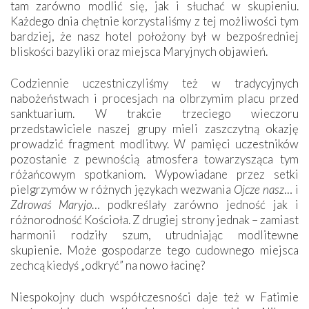
tam zarówno modlić się, jak i słuchać w skupieniu.
Każdego dnia chętnie korzystaliśmy z tej możliwości tym
bardziej, że nasz hotel położony był w bezpośredniej
bliskości bazyliki oraz miejsca Maryjnych objawień.
Codziennie uczestniczyliśmy też w tradycyjnych
nabożeństwach i procesjach na olbrzymim placu przed
sanktuarium. W trakcie trzeciego wieczoru
przedstawiciele naszej grupy mieli zaszczytną okazję
prowadzić fragment modlitwy. W pamięci uczestników
pozostanie z pewnością atmosfera towarzysząca tym
różańcowym spotkaniom. Wypowiadane przez setki
pielgrzymów w różnych językach wezwania
Ojcze nasz
… i
Zdrowaś Maryjo
… podkreślały zarówno jedność jak i
różnorodność Kościoła. Z drugiej strony jednak – zamiast
harmonii rodziły szum, utrudniając modlitewne
skupienie. Może gospodarze tego cudownego miejsca
zechcą kiedyś „odkryć” na nowo łacinę?
Niespokojny duch współczesności daje też w Fatimie