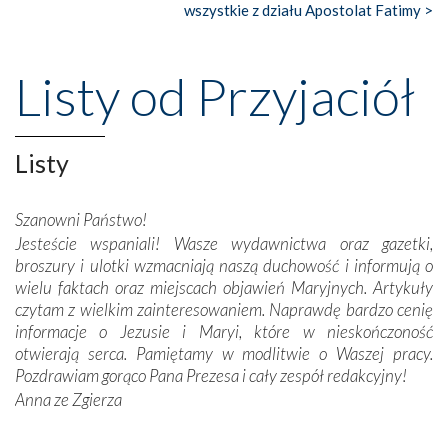
wszystkie z działu Apostolat Fatimy >
Nasze pielgrzymkowe wyprawy, których celem były
wspaniałe klasztory w miasteczku Alcobaça czy w Batalhi,
przeniosły nas do czasów, gdy świątynie bez wątpienia
Listy od Przyjaciół
wznoszono na chwałę Bożą, na przykład – w podzięce za
Opatrznościową pomoc w wygranej bitwie o
niepodległość kraju. Zachwyt budziła potężna, a zarazem
misterna architektura tych monumentalnych dzieł,
Listy
wspaniałe zdobienia, dbałość ich twórców o detale,
połączenie talentów z wytrwałością i pracowitością
Szanowni Państwo!
budowniczych.
Jesteście wspaniali! Wasze wydawnictwa oraz gazetki,
broszury i ulotki wzmacniają naszą duchowość i informują o
Podążyliśmy też śladami fatimskich wizjonerów – Łucji
wielu faktach oraz miejscach objawień Maryjnych. Artykuły
dos Santos oraz świętych Hiacynty i Franciszka Marto.
czytam z wielkim zainteresowaniem. Naprawdę bardzo cenię
Modliliśmy się przy ich grobach. Odprawiliśmy Drogę
informacje o Jezusie i Maryi, które w nieskończoność
Krzyżową w ich rodzinnych stronach, odwiedziliśmy
otwierają serca. Pamiętamy w modlitwie o Waszej pracy.
domy, w których żyli.
Pozdrawiam gorąco Pana Prezesa i cały zespół redakcyjny!
Anna ze Zgierza
W miejscu objawień Matki Bożej zapaliliśmy świece
przywiezione wraz z intencjami powierzonymi nam przez
Darczyńców w ramach akcji „Twoje światło w Fatimie”.