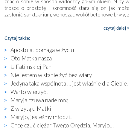
znać o sobie w sposób widoczny gołym okiem. Niby w
trosce o prostotę i skromność stara się on jak może
zasłonić sanktuarium, wznosząc wokół betonowe bryły, z
których niektóre nawet zostały poświęcone jako miejsca
katolickiego kultu. Tylko co wspólnego z żywą,
czytaj dalej >
autentyczną wiarą mogą mieć płaskie, szare bunkry albo
Czytaj także:
kaplice, w których Tabernakulum przypomina bardziej
skrzynkę na narzędzia? Albo co powiedzieć o ustawionym
Apostolat pomaga w życiu
tuż przy nowej bazylice wielkim krzyżu, na którym
Oto Matka nasza
zamiast Chrystusa umieszczono dziwaczną postać jakby
U Fatimskiej Pani
wyjętą ze starożytnych hieroglifów? W kulturowym
kontekście naszych czasów to raczej karykatura niż godny
Nie jestem w stanie żyć bez wiary
wizerunek Zbawiciela…
Jedyna taka wspólnota ... jest właśnie dla Ciebie!
Zatem nawet w bezpośrednim otoczeniu sanktuarium
Warto wierzyć!
naocznie przekonaliśmy się, że wewnątrz Kościoła toczy
Maryja czuwa nade mną
się ogromna walka o kształt katolicyzmu i o serca
wierzących. Do czego to zmaganie może prowadzić,
Z wizytą u Matki
widzieliśmy w urokliwym, niewielkim mieście Obidos,
Maryjo, jesteśmy młodzi!
gdzie w miejscu dawnego kościoła działa dzisiaj…
Chcę czuć ciężar Twego Orędzia, Maryjo…
księgarnia.