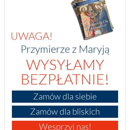
UWAGA!
Przymierze z Maryją
WYSYŁAMY
BEZPŁATNIE!
Zamów dla siebie
Zamów dla bliskich
Wesprzyj nas!