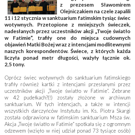
z prezesem Sławomirem
Olejniczakiem na czele zapalili
11 i 12 stycznia w sanktuarium fatimskim tysiąc świec
wotywnych. Przetopione z mniejszych świeczek,
nadesłanych przez uczestników akcji „Twoje światło
w Fatimie”, trafiły one do miejsca cudownych
objawień Matki Bożej wraz z intencjami modlitewnymi
naszych korespondentów. Świece, z których każda
liczyła ponad metr długości, ważyły łącznie ok.
2,5 tony.
Oprócz świec wotywnych do sanktuarium fatimskiego
trafiły również kartki z intencjami przesłanymi przez
uczestników akcji „Twoje światło w Fatimie”. Zebrane
w 42 pudełkach?(!) zostały złożone w archiwum
sanktuarium. W tych intencjach, a także w intencji
wszystkich darczyńców Instytutu im. Ks. Piotra Skargi
została odprawiona w fatimskim sanktuarium Msza św.
Akcja „Twoje światło w Fatimie” spotkała się z ogromnym
odzewem (wzięło w niej udział ponad 73 tysiące osób)