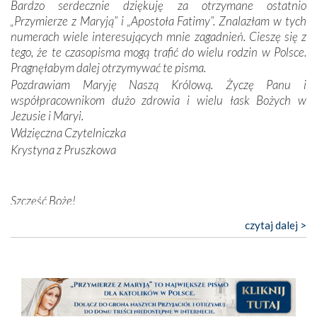
Bardzo serdecznie dziękuję za otrzymane ostatnio
nieszczęściem i śmiercią. Te uniwersalne prawdy
„Przymierze z Maryją” i „Apostoła Fatimy”. Znalazłam w tych
przychodziły na myśl, gdy słuchaliśmy opowieści
numerach wiele interesujących mnie zagadnień. Cieszę się z
przewodników o portugalskich monarchach i wodzach,
tego, że te czasopisma mogą trafić do wielu rodzin w Polsce.
zwycięskich bitwach i nieszczęśliwych losach grzesznych
Pragnęłabym dalej otrzymywać te pisma.
kochanków.
Pozdrawiam Maryję Naszą Królową. Życzę Panu i
współpracownikom dużo zdrowia i wielu łask Bożych w
Byli tym razem pośród Apostołów Fatimy reprezentanci
Jezusie i Maryi.
każdego spośród żyjących pokoleń. Najmłodszy uczestnik
Wdzięczna Czytelniczka
liczył sobie 13 lat, zaś senior, pan Zdzisław – już 94.
–
Krystyna z Pruszkowa
Całe życie marzyłem, by tu przyjechać
– przyznał w
rozmowie.
Nasza pielgrzymka nie byłaby tak bogata w duchową treść
Szczęść Boże!
bez obecności duszpasterza – księdza Krzysztofa.
Bardzo dziękuję za przysyłanie mi „Przymierza z Maryją”. Jest
czytaj dalej >
Oprócz zapewnienia nam możliwości codziennego
to pismo, które bardzo sobie cenię i szanuję. Redagujecie
wysłuchania Mszy Świętej, dawał on wyrazy swej
ciekawe artykuły. Zawsze czekam na nowe numery i pragnę
niezwykłej czci dla Matki Bożej śpiewem
Godzinek
i
poinformować, że zawsze będę Was wspierać. Niech Pan Bóg
pięknych pieśni.
nas prowadzi!
Barbara
Każdy z nas przywiózł Matce Bożej bagaż własnych