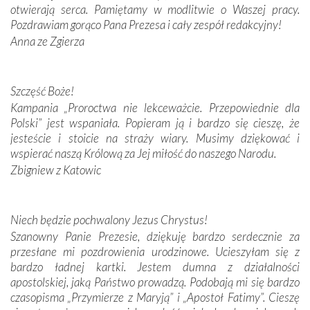
otwierają serca. Pamiętamy w modlitwie o Waszej pracy.
domy, w których żyli.
Pozdrawiam gorąco Pana Prezesa i cały zespół redakcyjny!
Anna ze Zgierza
W miejscu objawień Matki Bożej zapaliliśmy świece
przywiezione wraz z intencjami powierzonymi nam przez
Darczyńców w ramach akcji „Twoje światło w Fatimie”.
Podczas tej kilkudniowej wyprawy na każdym kroku
Szczęść Boże!
spotykaliśmy się z serdeczną otwartością
Kampania „Proroctwa nie lekceważcie. Przepowiednie dla
Portugalczyków. Podziwialiśmy ich ludową sztukę i
Polski” jest wspaniała. Popieram ją i bardzo się cieszę, że
zwyczaje. Mimo że nasze kraje są od siebie bardzo
jesteście i stoicie na straży wiary. Musimy dziękować i
oddalone, w żaden sposób nie czuliśmy się obco.
wspierać naszą Królową za Jej miłość do naszego Narodu.
Sprawiła to oczywiście sama Matka Boża, ale też
Zbigniew z Katowic
kulturowa bliskość biorąca swój początek w naszej
wspólnej wierze. Podczas wyjazdów do historycznych
miejsc, które znalazły się na trasie naszej pielgrzymki,
Niech będzie pochwalony Jezus Chrystus!
mieliśmy okazję przekonać się, że Maryja swoją opieką
Szanowny Panie Prezesie, dziękuję bardzo serdecznie za
otacza nie tylko nasz naród, lecz wszystkie nacje, które
przesłane mi pozdrowienia urodzinowe. Ucieszyłam się z
się Jej ufnie oddają, a także każdą osobę, która zawierza
bardzo ładnej kartki. Jestem dumna z działalności
Jej siebie oraz swych bliskich.
apostolskiej, jaką Państwo prowadzą. Podobają mi się bardzo
czasopisma „Przymierze z Maryją” i „Apostoł Fatimy”. Cieszę
Dzieje Portugalii to również historia wierności Bogu i