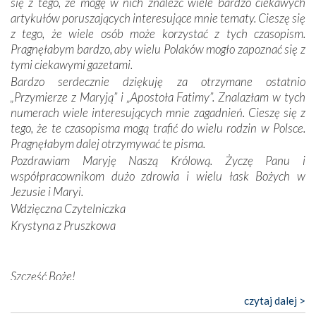
się z tego, że mogę w nich znaleźć wiele bardzo ciekawych
odstępstw, także w życiu władców. Trudne momenty w
artykułów poruszających interesujące mnie tematy. Cieszę się
wymiarze tak osobistym, jak i zbiorowym, przypominają o
z tego, że wiele osób może korzystać z tych czasopism.
konieczności ciągłego zabiegania o własną duszę i o łaskę
Pragnęłabym bardzo, aby wielu Polaków mogło zapoznać się z
Opatrzności. Wierność przynosi pomyślność –
tymi ciekawymi gazetami.
przynajmniej w życiu duchowym. Odstępstwo owocuje
Bardzo serdecznie dziękuję za otrzymane ostatnio
nieszczęściem i śmiercią. Te uniwersalne prawdy
„Przymierze z Maryją” i „Apostoła Fatimy”. Znalazłam w tych
przychodziły na myśl, gdy słuchaliśmy opowieści
numerach wiele interesujących mnie zagadnień. Cieszę się z
przewodników o portugalskich monarchach i wodzach,
tego, że te czasopisma mogą trafić do wielu rodzin w Polsce.
zwycięskich bitwach i nieszczęśliwych losach grzesznych
Pragnęłabym dalej otrzymywać te pisma.
kochanków.
Pozdrawiam Maryję Naszą Królową. Życzę Panu i
współpracownikom dużo zdrowia i wielu łask Bożych w
Byli tym razem pośród Apostołów Fatimy reprezentanci
Jezusie i Maryi.
każdego spośród żyjących pokoleń. Najmłodszy uczestnik
Wdzięczna Czytelniczka
liczył sobie 13 lat, zaś senior, pan Zdzisław – już 94.
–
Krystyna z Pruszkowa
Całe życie marzyłem, by tu przyjechać
– przyznał w
rozmowie.
Nasza pielgrzymka nie byłaby tak bogata w duchową treść
Szczęść Boże!
bez obecności duszpasterza – księdza Krzysztofa.
Bardzo dziękuję za przysyłanie mi „Przymierza z Maryją”. Jest
czytaj dalej >
Oprócz zapewnienia nam możliwości codziennego
to pismo, które bardzo sobie cenię i szanuję. Redagujecie