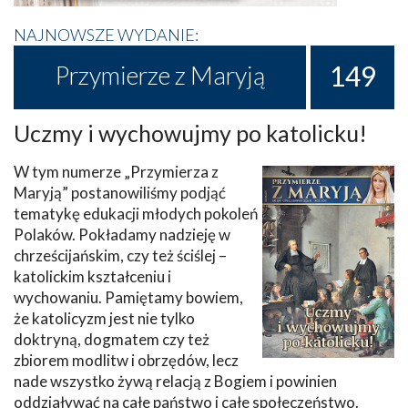
NAJNOWSZE WYDANIE:
149
Przymierze z Maryją
Uczmy i wychowujmy po katolicku!
W tym numerze „Przymierza z
Maryją” postanowiliśmy podjąć
tematykę edukacji młodych pokoleń
Polaków. Pokładamy nadzieję w
chrześcijańskim, czy też ściślej –
katolickim kształceniu i
wychowaniu. Pamiętamy bowiem,
że katolicyzm jest nie tylko
doktryną, dogmatem czy też
zbiorem modlitw i obrzędów, lecz
nade wszystko żywą relacją z Bogiem i powinien
oddziaływać na całe państwo i całe społeczeństwo.