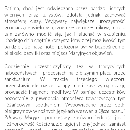
Fatima, choć jest odwiedzana przez bardzo licznych
wiernych oraz turystów, zdołała jednak zachować
atmosferę ciszy. Wyjąwszy największe uroczystości
gromadzące wielotysięczne rzesze uczestników, można
tam zarówno modlić się, jak i słuchać w skupieniu.
Każdego dnia chętnie korzystaliśmy z tej możliwości tym
bardziej, że nasz hotel położony był w bezpośredniej
bliskości bazyliki oraz miejsca Maryjnych objawień.
Codziennie uczestniczyliśmy też w tradycyjnych
nabożeństwach i procesjach na olbrzymim placu przed
sanktuarium. W trakcie trzeciego wieczoru
przedstawiciele naszej grupy mieli zaszczytną okazję
prowadzić fragment modlitwy. W pamięci uczestników
pozostanie z pewnością atmosfera towarzysząca tym
różańcowym spotkaniom. Wypowiadane przez setki
pielgrzymów w różnych językach wezwania
Ojcze nasz
… i
Zdrowaś Maryjo
… podkreślały zarówno jedność jak i
różnorodność Kościoła. Z drugiej strony jednak – zamiast