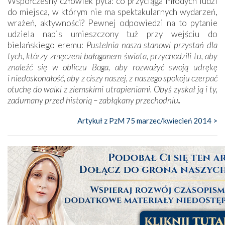
Współczesny człowiek pyta: co przyciąga młodych ludzi
do miejsca, w którym nie ma spektakularnych wydarzeń,
wrażeń, aktywności? Pewnej odpowiedzi na to pytanie
udziela napis umieszczony tuż przy wejściu do
bielańskiego eremu:
Pustelnia nasza stanowi przystań dla
tych, którzy zmęczeni bałaganem świata, przychodzili tu, aby
znaleźć się w obliczu Boga, aby rozważyć swoją udrękę
i niedoskonałość, aby z ciszy naszej, z naszego spokoju czerpać
otuchę do walki z ziemskimi utrapieniami. Obyś zyskał ją i ty,
zadumany przed historią – zabłąkany przechodniu
.
Artykuł z PzM 75 marzec/kwiecień 2014 >