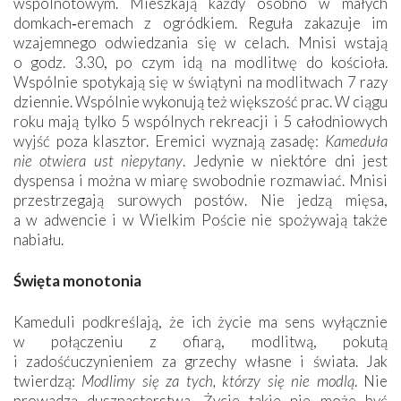
wspólnotowym. Mieszkają każdy osobno w małych
domkach‑eremach z ogródkiem. Reguła zakazuje im
wzajemnego odwiedzania się w celach. Mnisi wstają
o godz. 3.30, po czym idą na modlitwę do kościoła.
Wspólnie spotykają się w świątyni na modlitwach 7 razy
dziennie. Wspólnie wykonują też większość prac. W ciągu
roku mają tylko 5 wspólnych rekreacji i 5 całodniowych
wyjść poza klasztor. Eremici wyznają zasadę:
Kameduła
nie otwiera ust niepytany
. Jedynie w niektóre dni jest
dyspensa i można w miarę swobodnie rozmawiać. Mnisi
przestrzegają surowych postów. Nie jedzą mięsa,
a w adwencie i w Wielkim Poście nie spożywają także
nabiału.
Święta monotonia
Kameduli podkreślają, że ich życie ma sens wyłącznie
w połączeniu z ofiarą, modlitwą, pokutą
i zadośćuczynieniem za grzechy własne i świata. Jak
twierdzą:
Modlimy się za tych, którzy się nie modlą
. Nie
prowadzą duszpasterstwa. Życie takie nie może być