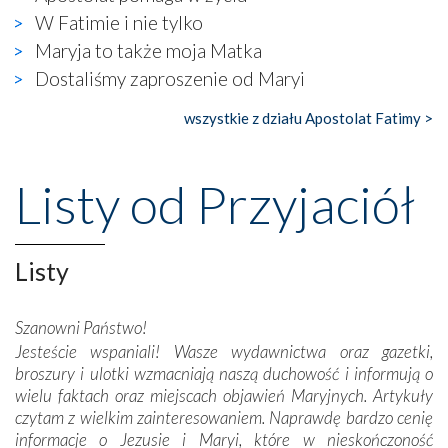
wierzących. Do czego to zmaganie może prowadzić,
W Fatimie i nie tylko
widzieliśmy w urokliwym, niewielkim mieście Obidos,
Maryja to także moja Matka
gdzie w miejscu dawnego kościoła działa dzisiaj…
Dostaliśmy zaproszenie od Maryi
księgarnia.
wszystkie z działu Apostolat Fatimy >
Nasze pielgrzymkowe wyprawy, których celem były
wspaniałe klasztory w miasteczku Alcobaça czy w Batalhi,
przeniosły nas do czasów, gdy świątynie bez wątpienia
Listy od Przyjaciół
wznoszono na chwałę Bożą, na przykład – w podzięce za
Opatrznościową pomoc w wygranej bitwie o
niepodległość kraju. Zachwyt budziła potężna, a zarazem
misterna architektura tych monumentalnych dzieł,
Listy
wspaniałe zdobienia, dbałość ich twórców o detale,
połączenie talentów z wytrwałością i pracowitością
Szanowni Państwo!
budowniczych.
Jesteście wspaniali! Wasze wydawnictwa oraz gazetki,
broszury i ulotki wzmacniają naszą duchowość i informują o
Podążyliśmy też śladami fatimskich wizjonerów – Łucji
wielu faktach oraz miejscach objawień Maryjnych. Artykuły
dos Santos oraz świętych Hiacynty i Franciszka Marto.
czytam z wielkim zainteresowaniem. Naprawdę bardzo cenię
Modliliśmy się przy ich grobach. Odprawiliśmy Drogę
informacje o Jezusie i Maryi, które w nieskończoność
Krzyżową w ich rodzinnych stronach, odwiedziliśmy