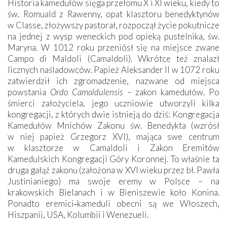
Historia kamedułów sięga przełomu X i XI wieku, kiedy to
św. Romuald z Rawenny, opat klasztoru benedyktynów
w Classe, złożywszy pastorał, rozpoczął życie pokutnicze
na jednej z wysp weneckich pod opieką pustelnika, św.
Maryna. W 1012 roku przeniósł się na miejsce zwane
Campo di Maldoli (Camaldoli). Wkrótce też znalazł
licznych naśladowców. Papież Aleksander II w 1072 roku
zatwierdził ich zgromadzenie, nazwane od miejsca
powstania
Ordo Camaldulensis
– zakon kamedułów. Po
śmierci założyciela, jego uczniowie utworzyli kilka
kongregacji, z których dwie istnieją do dziś: Kongregacja
Kamedułów Mnichów Zakonu św. Benedykta (wzrósł
w niej papież Grzegorz XVI), mająca swe centrum
w klasztorze w Camaldoli i Zakon Eremitów
Kamedulskich Kongregacji Góry Koronnej. To właśnie ta
druga gałąź zakonu (założona w XVI wieku przez bł. Pawła
Justinianiego) ma swoje eremy w Polsce – na
krakowskich Bielanach i w Bieniszewie koło Konina.
Ponadto eremici‑kameduli obecni są we Włoszech,
Hiszpanii, USA, Kolumbii i Wenezueli.