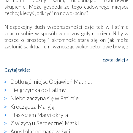
harmonii rodziły szum, utrudniając modlitewne
skupienie. Może gospodarze tego cudownego miejsca
zechcą kiedyś „odkryć” na nowo łacinę?
Niespokojny duch współczesności daje też w Fatimie
znać o sobie w sposób widoczny gołym okiem. Niby w
trosce o prostotę i skromność stara się on jak może
zasłonić sanktuarium, wznosząc wokół betonowe bryły, z
których niektóre nawet zostały poświęcone jako miejsca
katolickiego kultu. Tylko co wspólnego z żywą,
czytaj dalej >
autentyczną wiarą mogą mieć płaskie, szare bunkry albo
Czytaj także:
kaplice, w których Tabernakulum przypomina bardziej
skrzynkę na narzędzia? Albo co powiedzieć o ustawionym
Dotknąć miejsc Objawień Matki…
tuż przy nowej bazylice wielkim krzyżu, na którym
Pielgrzymka do Fatimy
zamiast Chrystusa umieszczono dziwaczną postać jakby
Niebo zaczyna się w Fatimie
wyjętą ze starożytnych hieroglifów? W kulturowym
kontekście naszych czasów to raczej karykatura niż godny
Krocząc za Maryją
wizerunek Zbawiciela…
Płaszczem Maryi okryta
Zatem nawet w bezpośrednim otoczeniu sanktuarium
Z wizytą u Serdecznej Matki
naocznie przekonaliśmy się, że wewnątrz Kościoła toczy
Apostolat pomaga w życiu
się ogromna walka o kształt katolicyzmu i o serca