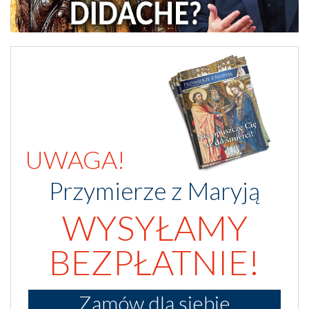
UWAGA!
Przymierze z Maryją
WYSYŁAMY
BEZPŁATNIE!
Zamów dla siebie