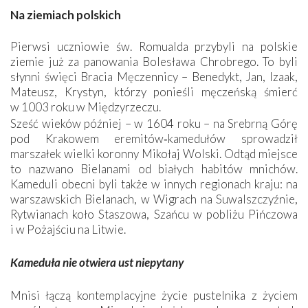
Na ziemiach polskich
Pierwsi uczniowie św. Romualda przybyli na polskie
ziemie już za panowania Bolesława Chrobrego. To byli
słynni święci Bracia Męczennicy – Benedykt, Jan, Izaak,
Mateusz, Krystyn, którzy ponieśli męczeńską śmierć
w 1003 roku w Międzyrzeczu.
Sześć wieków później – w 1604 roku – na Srebrną Górę
pod Krakowem eremitów‑kamedułów sprowadził
marszałek wielki koronny Mikołaj Wolski. Odtąd miejsce
to nazwano Bielanami od białych habitów mnichów.
Kameduli obecni byli także w innych regionach kraju: na
warszawskich Bielanach, w Wigrach na Suwalszczyźnie,
Rytwianach koło Staszowa, Szańcu w pobliżu Pińczowa
i w Pożajściu na Litwie.
Kameduła nie otwiera ust niepytany
Mnisi łączą kontemplacyjne życie pustelnika z życiem