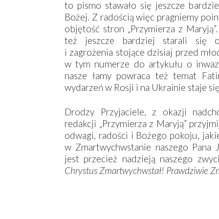
to pismo stawało się jeszcze bardz
Bożej. Z radością więc pragniemy poi
objętość stron „Przymierza z Maryją
też jeszcze bardziej starali si
i zagrożenia stojące dzisiaj przed mł
w tym numerze do artykułu o inwaz
nasze łamy powraca też temat Fati
wydarzeń w Rosji i na Ukrainie staje s
Drodzy Przyjaciele, z okazji nadc
redakcji „Przymierza z Maryją” przyjm
odwagi, radości i Bożego pokoju, jak
w Zmartwychwstanie naszego Pana J
jest przecież nadzieją naszego zwyc
Chrystus Zmartwychwstał! Prawdziwie Zm