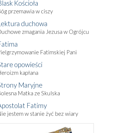
Blask Kościoła
óg przemawia w ciszy
Lektura duchowa
Duchowe zmagania Jezusa w Ogrójcu
Fatima
ielgrzymowanie Fatimskiej Pani
Stare opowieści
Heroizm kapłana
Strony Maryjne
olesna Matka ze Skulska
Apostolat Fatimy
ie jestem w stanie żyć bez wiary