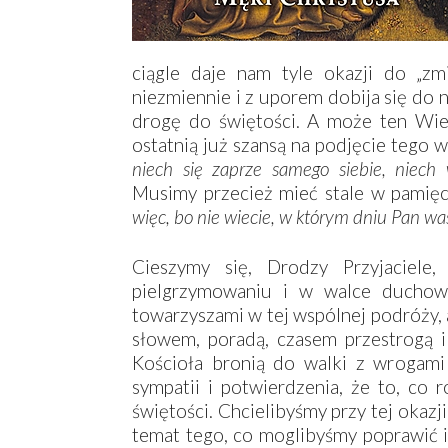
ciągle daje nam tyle okazji do „zm
niezmiennie i z uporem dobija się do n
drogę do świętości. A może ten Wielk
ostatnią już szansą na podjęcie tego
niech się zaprze samego siebie, niech
Musimy przecież mieć stale w pamięc
więc, bo nie wiecie, w którym dniu Pan was
Cieszymy się, Drodzy Przyjacie
pielgrzymowaniu i w walce duchowe
towarzyszami w tej wspólnej podróży, 
słowem, poradą, czasem przestrogą 
Kościoła bronią do walki z wrogami
sympatii i potwierdzenia, że to, c
świętości. Chcielibyśmy przy tej okaz
temat tego, co moglibyśmy poprawić i