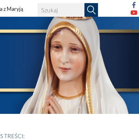
a z Maryją
IS TREŚCI: