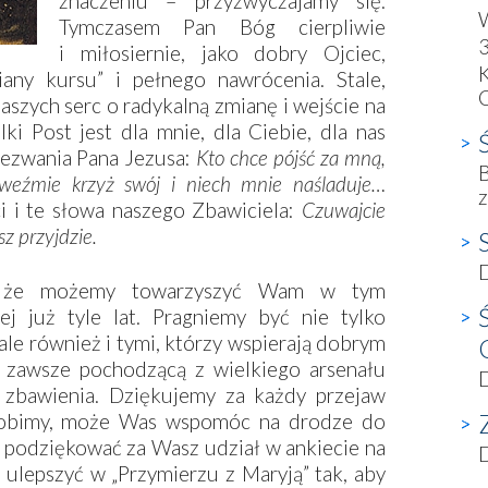
znaczeniu – przyzwyczajamy się.
W
Tymczasem Pan Bóg cierpliwie
3
i miłosiernie, jako dobry Ojciec,
K
iany kursu” i pełnego nawrócenia. Stale,
C
aszych serc o radykalną zmianę i wejście na
i Post jest dla mnie, dla Ciebie, dla nas
 wezwania Pana Jezusa:
Kto chce pójść za mną,
B
 weźmie krzyż swój i niech mnie naśladuje…
i i te słowa naszego Zbawiciela:
Czuwajcie
z przyjdzie.
le, że możemy towarzyszyć Wam w tym
j już tyle lat. Pragniemy być nie tylko
ale również i tymi, którzy wspierają dobrym
i zawsze pochodzącą z wielkiego arsenału
D
 zbawienia. Dziękujemy za każdy przejaw
o robimy, może Was wspomóc na drodze do
ji podziękować za Wasz udział w ankiecie na
D
 ulepszyć w „Przymierzu z Maryją” tak, aby