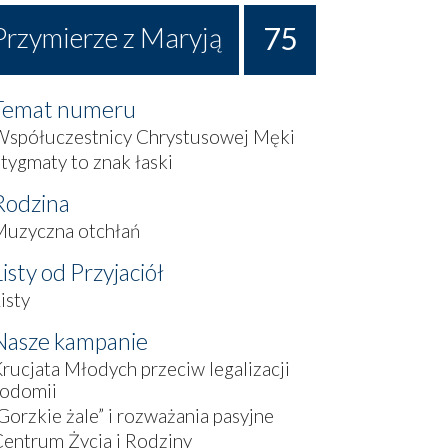
75
Przymierze z Maryją
Temat numeru
Współuczestnicy Chrystusowej Męki
tygmaty to znak łaski
Rodzina
Muzyczna otchłań
Listy od Przyjaciół
isty
Nasze kampanie
rucjata Młodych przeciw legalizacji
sodomii
Gorzkie żale” i rozważania pasyjne
entrum Życia i Rodziny