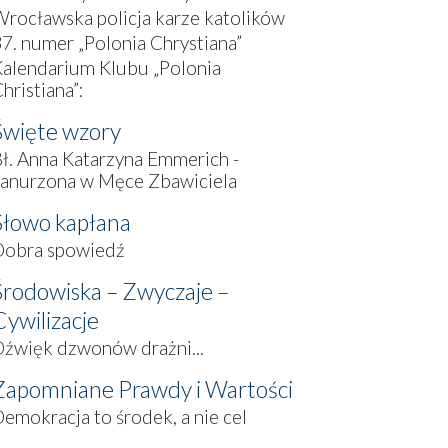
rocławska policja karze katolików
7. numer „Polonia Chrystiana”
alendarium Klubu „Polonia
hristiana”:
Święte wzory
ł. Anna Katarzyna Emmerich -
zanurzona w Męce Zbawiciela
Słowo kapłana
Dobra spowiedź
Środowiska – Zwyczaje –
Cywilizacje
źwięk dzwonów drażni...
Zapomniane Prawdy i Wartości
emokracja to środek, a nie cel