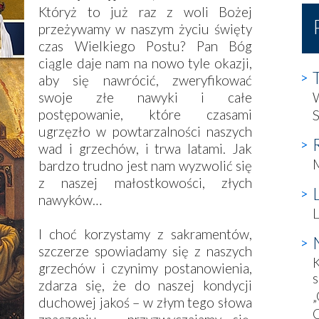
Któryż to już raz z woli Bożej
przeżywamy w naszym życiu święty
czas Wielkiego Postu? Pan Bóg
ciągle daje nam na nowo tyle okazji,
aby się nawrócić, zweryfikować
swoje złe nawyki i całe
postępowanie, które czasami
S
ugrzęzło w powtarzalności naszych
wad i grzechów, i trwa latami. Jak
bardzo trudno jest nam wyzwolić się
z naszej małostkowości, złych
nawyków…
L
I choć korzystamy z sakramentów,
szczerze spowiadamy się z naszych
K
grzechów i czynimy postanowienia,
zdarza się, że do naszej kondycji
„
duchowej jakoś – w złym tego słowa
C