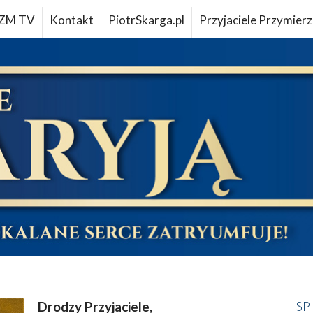
ZM TV
Kontakt
PiotrSkarga.pl
Przyjaciele Przymierz
Drodzy Przyjaciele,
SP