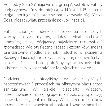
Pomiędzy 25 a 29 maja wraz z grupą Apostołów Fatimy
pielgrzymowaliśmy do miejsca, w którym 109 lat temu
trojgu portugalskim pastuszkom ukazywała się Matka
Boża, niosąc światu przesłanie pokuty i nadziei.
Fatima, choć jest odwiedzana przez bardzo licznych
wiernych oraz turystów, zdołała jednak zachować
atmosferę ciszy. Wyjąwszy największe uroczystości
gromadzące wielotysięczne rzesze uczestników, można
tam zarówno modlić się, jak i słuchać w skupieniu.
Każdego dnia chętnie korzystaliśmy z tej możliwości tym
bardziej, że nasz hotel położony był w bezpośredniej
bliskości bazyliki oraz miejsca Maryjnych objawień.
Codziennie uczestniczyliśmy też w tradycyjnych
nabożeństwach i procesjach na olbrzymim placu przed
sanktuarium. W trakcie trzeciego wieczoru
przedstawiciele naszej grupy mieli zaszczytną okazję
prowadzić fragment modlitwy. W pamięci uczestników
pozostanie z pewnością atmosfera towarzysząca tym