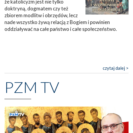
że katolicyzm jest nie tylko
doktryną, dogmatem czy też
zbiorem modlitw i obrzędów, lecz
nade wszystko żywą relacją z Bogiem i powinien
oddziaływać na całe państwo i całe społeczeństwo.
czytaj dalej >
PZM TV