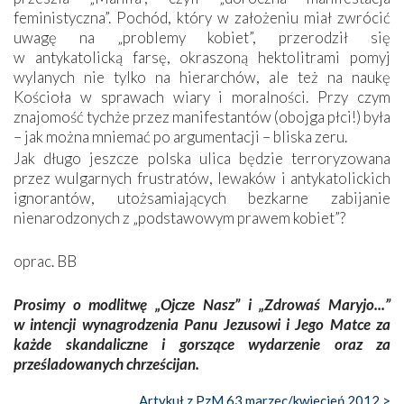
feministyczna”. Pochód, który w założeniu miał zwrócić
uwagę na „problemy kobiet”, przerodził się
w antykatolicką farsę, okraszoną hektolitrami pomyj
wylanych nie tylko na hierarchów, ale też na naukę
Kościoła w sprawach wiary i moralności. Przy czym
znajomość tychże przez manifestantów (obojga płci!) była
– jak można mniemać po argumentacji – bliska zeru.
Jak długo jeszcze polska ulica będzie terroryzowana
przez wulgarnych frustratów, lewaków i antykatolickich
ignorantów, utożsamiających bezkarne zabijanie
nienarodzonych z „podstawowym prawem kobiet”?
oprac. BB
Prosimy o modlitwę „Ojcze Nasz” i „Zdrowaś Maryjo...”
w intencji wynagrodzenia Panu Jezusowi i Jego Matce za
każde skandaliczne i gorszące wydarzenie oraz za
prześladowanych chrześcijan.
Artykuł z PzM 63 marzec/kwiecień 2012 >