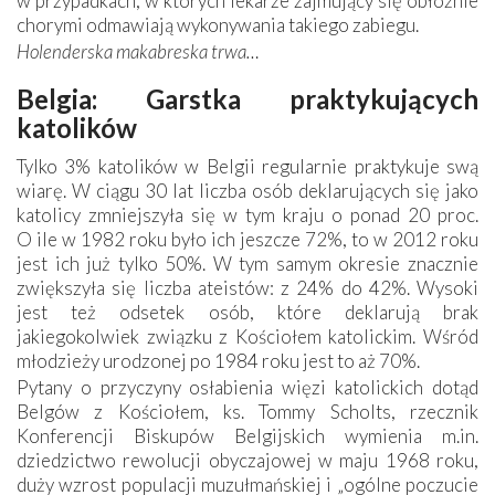
w przypadkach, w których lekarze zajmujący się obłożnie
chorymi odmawiają wykonywania takiego zabiegu.
Holenderska makabreska trwa…
Belgia: Garstka praktykujących
katolików
Tylko 3% katolików w Belgii regularnie praktykuje swą
wiarę. W ciągu 30 lat liczba osób deklarujących się jako
katolicy zmniejszyła się w tym kraju o ponad 20 proc.
O ile w 1982 roku było ich jeszcze 72%, to w 2012 roku
jest ich już tylko 50%. W tym samym okresie znacznie
zwiększyła się liczba ateistów: z 24% do 42%. Wysoki
jest też odsetek osób, które deklarują brak
jakiegokolwiek związku z Kościołem katolickim. Wśród
młodzieży urodzonej po 1984 roku jest to aż 70%.
Pytany o przyczyny osłabienia więzi katolickich dotąd
Belgów z Kościołem, ks. Tommy Scholts, rzecznik
Konferencji Biskupów Belgijskich wymienia m.in.
dziedzictwo rewolucji obyczajowej w maju 1968 roku,
duży wzrost populacji muzułmańskiej i „ogólne poczucie