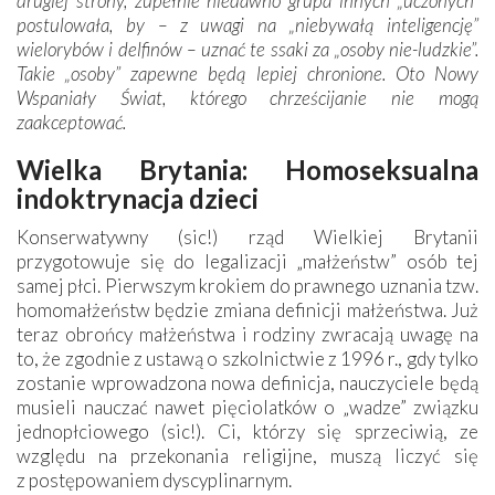
drugiej strony, zupełnie niedawno grupa innych „uczonych”
postulowała, by – z uwagi na „niebywałą inteligencję”
wielorybów i delfinów – uznać te ssaki za „osoby nie-ludzkie”.
Takie „osoby” zapewne będą lepiej chronione. Oto Nowy
Wspaniały Świat, którego chrześcijanie nie mogą
zaakceptować.
Wielka Brytania: Homoseksualna
indoktrynacja dzieci
Konserwatywny (sic!) rząd Wielkiej Brytanii
przygotowuje się do legalizacji „małżeństw” osób tej
samej płci. Pierwszym krokiem do prawnego uznania tzw.
homomałżeństw będzie zmiana definicji małżeństwa. Już
teraz obrońcy małżeństwa i rodziny zwracają uwagę na
to, że zgodnie z ustawą o szkolnictwie z 1996 r., gdy tylko
zostanie wprowadzona nowa definicja, nauczyciele będą
musieli nauczać nawet pięciolatków o „wadze” związku
jednopłciowego (sic!). Ci, którzy się sprzeciwią, ze
względu na przekonania religijne, muszą liczyć się
z postępowaniem dyscyplinarnym.