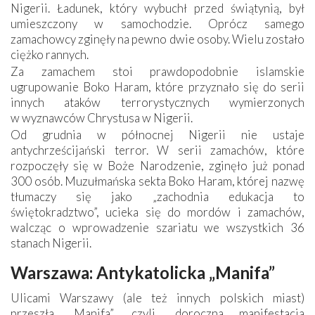
Nigerii. Ładunek, który wybuchł przed świątynią, był
umieszczony w samochodzie. Oprócz samego
zamachowcy zginęły na pewno dwie osoby. Wielu zostało
ciężko rannych.
Za zamachem stoi prawdopodobnie islamskie
ugrupowanie Boko Haram, które przyznało się do serii
innych ataków terrorystycznych wymierzonych
w wyznawców Chrystusa w Nigerii.
Od grudnia w północnej Nigerii nie ustaje
antychrześcijański terror. W serii zamachów, które
rozpoczęły się w Boże Narodzenie, zginęło już ponad
300 osób. Muzułmańska sekta Boko Haram, której nazwę
tłumaczy się jako „zachodnia edukacja to
świętokradztwo”, ucieka się do mordów i zamachów,
walcząc o wprowadzenie szariatu we wszystkich 36
stanach Nigerii.
Warszawa: Antykatolicka „Manifa”
Ulicami Warszawy (ale też innych polskich miast)
przeszła „Manifa”, czyli „doroczna manifestacja