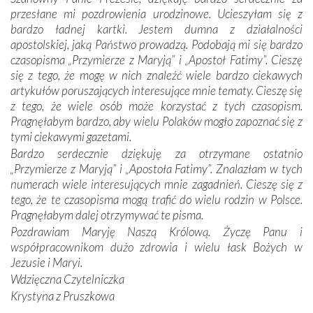
otacza nie tylko nasz naród, lecz wszystkie nacje, które
przesłane mi pozdrowienia urodzinowe. Ucieszyłam się z
się Jej ufnie oddają, a także każdą osobę, która zawierza
bardzo ładnej kartki. Jestem dumna z działalności
Jej siebie oraz swych bliskich.
apostolskiej, jaką Państwo prowadzą. Podobają mi się bardzo
czasopisma „Przymierze z Maryją” i „Apostoł Fatimy”. Cieszę
Dzieje Portugalii to również historia wierności Bogu i
się z tego, że mogę w nich znaleźć wiele bardzo ciekawych
odstępstw, także w życiu władców. Trudne momenty w
artykułów poruszających interesujące mnie tematy. Cieszę się
wymiarze tak osobistym, jak i zbiorowym, przypominają o
z tego, że wiele osób może korzystać z tych czasopism.
konieczności ciągłego zabiegania o własną duszę i o łaskę
Pragnęłabym bardzo, aby wielu Polaków mogło zapoznać się z
Opatrzności. Wierność przynosi pomyślność –
tymi ciekawymi gazetami.
przynajmniej w życiu duchowym. Odstępstwo owocuje
Bardzo serdecznie dziękuję za otrzymane ostatnio
nieszczęściem i śmiercią. Te uniwersalne prawdy
„Przymierze z Maryją” i „Apostoła Fatimy”. Znalazłam w tych
przychodziły na myśl, gdy słuchaliśmy opowieści
numerach wiele interesujących mnie zagadnień. Cieszę się z
przewodników o portugalskich monarchach i wodzach,
tego, że te czasopisma mogą trafić do wielu rodzin w Polsce.
zwycięskich bitwach i nieszczęśliwych losach grzesznych
Pragnęłabym dalej otrzymywać te pisma.
kochanków.
Pozdrawiam Maryję Naszą Królową. Życzę Panu i
współpracownikom dużo zdrowia i wielu łask Bożych w
Byli tym razem pośród Apostołów Fatimy reprezentanci
Jezusie i Maryi.
każdego spośród żyjących pokoleń. Najmłodszy uczestnik
Wdzięczna Czytelniczka
liczył sobie 13 lat, zaś senior, pan Zdzisław – już 94.
–
Krystyna z Pruszkowa
Całe życie marzyłem, by tu przyjechać
– przyznał w