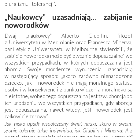
pluralizmu i tolerancji”.
„Naukowcy” uzasadniają… zabijanie
noworodków
Dwaj „naukowcy” Alberto Giubilin, filozof
z Uniwersytetu w Mediolanie oraz Francesca Minerva,
pani etyk z Uniwersytetu w Melbourne stwierdzili, że
„zabicie noworodka może być etycznie dopuszczalne” we
wszystkich przypadkach, w których dopuszczalna jest
aborcja. Swoje mordercze wynurzenia uzasadniają
w następujący sposób: „skoro zarówno nienarodzone
dziecko, jak i noworodek nie mają moralnego statusu
osoby i w konsekwencji z punktu widzenia moralnego są
nieistotne, wobec tego dopuszczalna jest tzw. aborcja po
ich urodzeniu we wszystkich przypadkach, gdy aborcja
jest dopuszczalna, nawet wtedy, jeśli noworodek jest
całkowicie zdrowy”.
Jak nisko upadł współczesny świat nauki, skoro w swoim
gronie toleruje takie indywidua, jak Giubilin i Minerva! A z