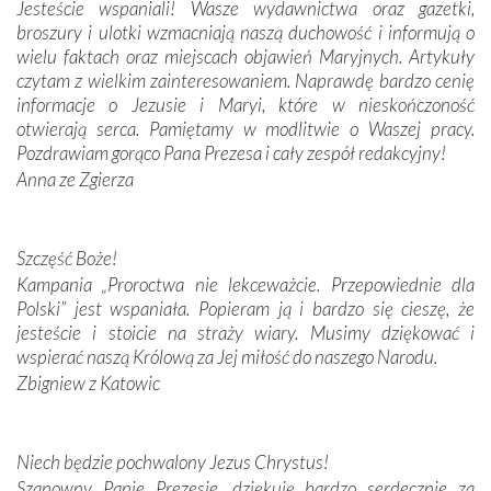
Jesteście wspaniali! Wasze wydawnictwa oraz gazetki,
broszury i ulotki wzmacniają naszą duchowość i informują o
Podążyliśmy też śladami fatimskich wizjonerów – Łucji
wielu faktach oraz miejscach objawień Maryjnych. Artykuły
dos Santos oraz świętych Hiacynty i Franciszka Marto.
czytam z wielkim zainteresowaniem. Naprawdę bardzo cenię
Modliliśmy się przy ich grobach. Odprawiliśmy Drogę
informacje o Jezusie i Maryi, które w nieskończoność
Krzyżową w ich rodzinnych stronach, odwiedziliśmy
otwierają serca. Pamiętamy w modlitwie o Waszej pracy.
domy, w których żyli.
Pozdrawiam gorąco Pana Prezesa i cały zespół redakcyjny!
Anna ze Zgierza
W miejscu objawień Matki Bożej zapaliliśmy świece
przywiezione wraz z intencjami powierzonymi nam przez
Darczyńców w ramach akcji „Twoje światło w Fatimie”.
Podczas tej kilkudniowej wyprawy na każdym kroku
Szczęść Boże!
spotykaliśmy się z serdeczną otwartością
Kampania „Proroctwa nie lekceważcie. Przepowiednie dla
Portugalczyków. Podziwialiśmy ich ludową sztukę i
Polski” jest wspaniała. Popieram ją i bardzo się cieszę, że
zwyczaje. Mimo że nasze kraje są od siebie bardzo
jesteście i stoicie na straży wiary. Musimy dziękować i
oddalone, w żaden sposób nie czuliśmy się obco.
wspierać naszą Królową za Jej miłość do naszego Narodu.
Sprawiła to oczywiście sama Matka Boża, ale też
Zbigniew z Katowic
kulturowa bliskość biorąca swój początek w naszej
wspólnej wierze. Podczas wyjazdów do historycznych
miejsc, które znalazły się na trasie naszej pielgrzymki,
Niech będzie pochwalony Jezus Chrystus!
mieliśmy okazję przekonać się, że Maryja swoją opieką
Szanowny Panie Prezesie, dziękuję bardzo serdecznie za