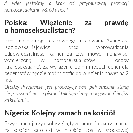
A więc jesteśmy o krok od przymusowej promocji
homoseksualizmu wśród dzieci!
Polska: Więzienie za prawdę
o homoseksualistach?
Pełnomocnik rządu ds. równego traktowania Agnieszka
Kozłowska-Rajewicz chce wprowadzenia
odpowiedzialności karnej za tzw. mowę nienawiści
wymierzoną w homoseksualistów i osoby
„transseksualne”. Za wyrażenie opinii niepochlebnej dla
pederastów będzie można trafić do więzienia nawet na 2
lata.
Drodzy Przyjaciele, jeśli propozycje pani pełnomocnik staną
się „prawem”, nasze pismo i tak będziemy redagować. Choćby
za kratami…
Nigeria: Kolejny zamach na kościół
Przynajmniej trzy osoby zginęły w samobójczym zamachu
na kościół katolicki w mieście Jos w środkowej