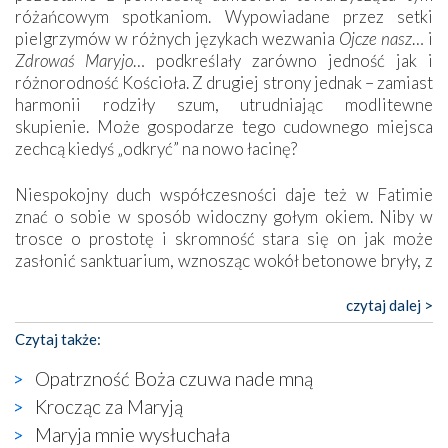
różańcowym spotkaniom. Wypowiadane przez setki
pielgrzymów w różnych językach wezwania
Ojcze nasz
… i
Zdrowaś Maryjo
… podkreślały zarówno jedność jak i
różnorodność Kościoła. Z drugiej strony jednak – zamiast
harmonii rodziły szum, utrudniając modlitewne
skupienie. Może gospodarze tego cudownego miejsca
zechcą kiedyś „odkryć” na nowo łacinę?
Niespokojny duch współczesności daje też w Fatimie
znać o sobie w sposób widoczny gołym okiem. Niby w
trosce o prostotę i skromność stara się on jak może
zasłonić sanktuarium, wznosząc wokół betonowe bryły, z
których niektóre nawet zostały poświęcone jako miejsca
katolickiego kultu. Tylko co wspólnego z żywą,
czytaj dalej >
autentyczną wiarą mogą mieć płaskie, szare bunkry albo
Czytaj także:
kaplice, w których Tabernakulum przypomina bardziej
skrzynkę na narzędzia? Albo co powiedzieć o ustawionym
Opatrzność Boża czuwa nade mną
tuż przy nowej bazylice wielkim krzyżu, na którym
Krocząc za Maryją
zamiast Chrystusa umieszczono dziwaczną postać jakby
Maryja mnie wysłuchała
wyjętą ze starożytnych hieroglifów? W kulturowym