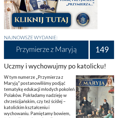
NAJNOWSZE WYDANIE:
149
Przymierze z Maryją
Uczmy i wychowujmy po katolicku!
W tym numerze „Przymierza z
Maryją” postanowiliśmy podjąć
tematykę edukacji młodych pokoleń
Polaków. Pokładamy nadzieję w
chrześcijańskim, czy też ściślej –
katolickim kształceniu i
wychowaniu. Pamiętamy bowiem,