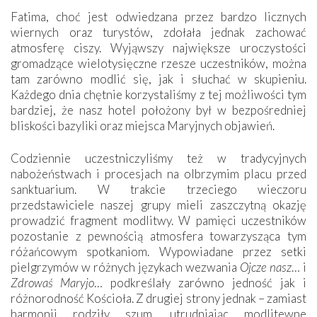
Fatima, choć jest odwiedzana przez bardzo licznych
wiernych oraz turystów, zdołała jednak zachować
atmosferę ciszy. Wyjąwszy największe uroczystości
gromadzące wielotysięczne rzesze uczestników, można
tam zarówno modlić się, jak i słuchać w skupieniu.
Każdego dnia chętnie korzystaliśmy z tej możliwości tym
bardziej, że nasz hotel położony był w bezpośredniej
bliskości bazyliki oraz miejsca Maryjnych objawień.
Codziennie uczestniczyliśmy też w tradycyjnych
nabożeństwach i procesjach na olbrzymim placu przed
sanktuarium. W trakcie trzeciego wieczoru
przedstawiciele naszej grupy mieli zaszczytną okazję
prowadzić fragment modlitwy. W pamięci uczestników
pozostanie z pewnością atmosfera towarzysząca tym
różańcowym spotkaniom. Wypowiadane przez setki
pielgrzymów w różnych językach wezwania
Ojcze nasz
… i
Zdrowaś Maryjo
… podkreślały zarówno jedność jak i
różnorodność Kościoła. Z drugiej strony jednak – zamiast
harmonii rodziły szum, utrudniając modlitewne