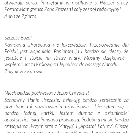
otwierają serca. Pamiętamy w modlitwie o Waszej pracy.
domy, w których żyli.
Pozdrawiam gorąco Pana Prezesa i cały zespół redakcyjny!
Anna ze Zgierza
W miejscu objawień Matki Bożej zapaliliśmy świece
przywiezione wraz z intencjami powierzonymi nam przez
Darczyńców w ramach akcji „Twoje światło w Fatimie”.
Podczas tej kilkudniowej wyprawy na każdym kroku
Szczęść Boże!
spotykaliśmy się z serdeczną otwartością
Kampania „Proroctwa nie lekceważcie. Przepowiednie dla
Portugalczyków. Podziwialiśmy ich ludową sztukę i
Polski” jest wspaniała. Popieram ją i bardzo się cieszę, że
zwyczaje. Mimo że nasze kraje są od siebie bardzo
jesteście i stoicie na straży wiary. Musimy dziękować i
oddalone, w żaden sposób nie czuliśmy się obco.
wspierać naszą Królową za Jej miłość do naszego Narodu.
Sprawiła to oczywiście sama Matka Boża, ale też
Zbigniew z Katowic
kulturowa bliskość biorąca swój początek w naszej
wspólnej wierze. Podczas wyjazdów do historycznych
miejsc, które znalazły się na trasie naszej pielgrzymki,
Niech będzie pochwalony Jezus Chrystus!
mieliśmy okazję przekonać się, że Maryja swoją opieką
Szanowny Panie Prezesie, dziękuję bardzo serdecznie za
otacza nie tylko nasz naród, lecz wszystkie nacje, które
przesłane mi pozdrowienia urodzinowe. Ucieszyłam się z
się Jej ufnie oddają, a także każdą osobę, która zawierza
bardzo ładnej kartki. Jestem dumna z działalności
Jej siebie oraz swych bliskich.
apostolskiej, jaką Państwo prowadzą. Podobają mi się bardzo
czasopisma „Przymierze z Maryją” i „Apostoł Fatimy”. Cieszę
Dzieje Portugalii to również historia wierności Bogu i
się z tego, że mogę w nich znaleźć wiele bardzo ciekawych