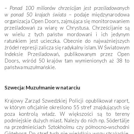
– Ponad 100 milionów chrześcijan jest prześladowanych
w ponad 50 krajach świata
– podaje międzynarodowa
organizacja Open Doors, zajmująca się monitorowaniem
prześladowań za wiarę w Chrystusa. Chrześcijanie są
w wielu z tych państw mordowani i ich jedynym
ratunkiem jest ucieczka. Obecnie do najważniejszych
źródeł represji zalicza się radykalny islam. W Światowym
Indeksie Prześladowań, publikowanym przez Open
Doors, wśród 50 krajów tam wymienionych aż 38 to
państwa muzułmańskie.
Szwecja: Muzułmanie w natarciu
Krajowy Zarząd Szwedzkiej Policji opublikował raport,
w którym oficjalnie określono 55 stref znajdujących się
poza kontrolą władz. W większości są to tereny
podmiejskie dużych miast. Należy do nich np. Södertälje
na przedmieściach Sztokholmu czy północno‑wschodni
Göteborg. Do stref tych nie wjeżdżają wozy strażackie,