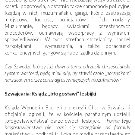
karetki pogotowia, a ostatnio także samochody policyjne.
Rządzą w nich muzułmańskie gangi, które zastraszają
miejscową ludność, policjantów i ich rodziny.
Muzułmanie, będący świadkami przestępczych
procederów, odmawiają współpracy z wymiarem
sprawiedliwości. W tych strefach strzelaniny, handel
narkotykami i wymuszenia, a także porachunki
konkurencyjnych gangów są na porządku dziennym.
Czy Szwedzi, którzy już dawno temu odrzucili chrześcijański
system wartości, będą mieli siłę, by stawić czoło „porządkom”
narzucanym przez coraz agresywniejszych muzułmanów?
Szwajcaria: Ksiądz „błogosławi” lesbijki
Ksiądz Wendelin Bucheli z diecezji Chur w Szwajcarii
oficjalnie ogłosił, że w kościele parafialnym udzielił
„błogosławieństwa” parze dwóch lesbijek. –
Forma tego
błogosławieństwa nie różni się szczególnie od formuły
małżeństwa
– podkreślił. Lokalne media przedstawiły go