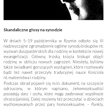
Skandaliczne głosy na synodzie
W dniach 5–19 października w Rzymie odbyło się III
nadzwyczajne zgromadzenie ogólne synodu biskupów nt.
wyzwań duszpasterskich dla rodziny w kontekście nowej
ewangelizacji. Główną troską księża biskupi objęli
rodzinę w obliczu nowych zagrożeń. Niestety, byliśmy
także świadkami gorszących wystąpień, które rozmywały
bądź też nawet przeczyły tradycyjnej nauce Kościoła
nt. małżeństwa i rodziny.
Podczas obrad pojawił się m.in. dokument, na szczęście
odrzucony, w którym napisano, że
homoseksualiści
posiadają dary i cechy, które mogą zaoferować wspólnocie
chrześcijańskiej
. Dalej możemy też przeczytać o dzieciach
wychowywanych przez pary homoseksualne.
– Punkty,