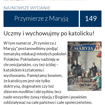
NAJNOWSZE WYDANIE:
149
Przymierze z Maryją
Uczmy i wychowujmy po katolicku!
W tym numerze „Przymierza z
Maryją” postanowiliśmy podjąć
tematykę edukacji młodych pokoleń
Polaków. Pokładamy nadzieję w
chrześcijańskim, czy też ściślej –
katolickim kształceniu i
wychowaniu. Pamiętamy bowiem,
że katolicyzm jest nie tylko
doktryną, dogmatem czy też
zbiorem modlitw i obrzędów, lecz
nade wszystko żywą relacją z Bogiem i powinien
oddziaływać na całe państwo i całe społeczeństwo.