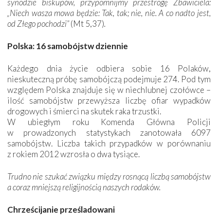
synodzie biskupów, przypomnijmy przestrogę Zbawiciela:
„Niech wasza mowa będzie: Tak, tak; nie, nie. A co nadto jest,
od Złego pochodzi”
(Mt 5,37)
.
Polska: 16 samobójstw dziennie
Każdego dnia życie odbiera sobie 16 Polaków,
nieskuteczną próbę samobójczą podejmuje 274. Pod tym
względem Polska znajduje się w niechlubnej czołówce –
ilość samobójstw przewyższa liczbę ofiar wypadków
drogowych i śmierci na skutek raka trzustki.
W ubiegłym roku Komenda Główna Policji
w prowadzonych statystykach zanotowała 6097
samobójstw. Liczba takich przypadków w porównaniu
z rokiem 2012 wzrosła o dwa tysiące.
Trudno nie szukać związku między rosnącą liczbą samobójstw
a coraz mniejszą religijnością naszych rodaków.
Chrześcijanie prześladowani