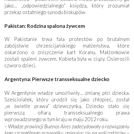
jako… „odpowiedzialnego” księdza, który zrozumiał
przekaz ostatniego synodu biskupów.
Pakistan: Rodzina spalona żywcem
W Pakistanie trwa fala protestów po brutalnym
zabójstwie chrześcijańskiego małżeństwa, które
oskarżono o zniszczenie kart Koranu. Małżonkowie
zostali spaleni żywcem. Kobieta była w ciąży. Osierocili
czworo dzieci.
Argentyna: Pierwsze transseksualne dziecko
W Argentynie władze umożliwiły… zmianę płci dziecka.
Sześciolatek, który urodził się jako chłopiec, został
„w świetle prawa” dziewczynką. Dziecko stało się
pierwszą ofiarą transseksualnego prawa
wprowadzonego w tym kraju w maju 2012 roku.
–
Władze prowincji Buenos Aires zadecydowały o rozwiązaniu
tego szczególnego przypadku, opierając się na woli rodziców
–