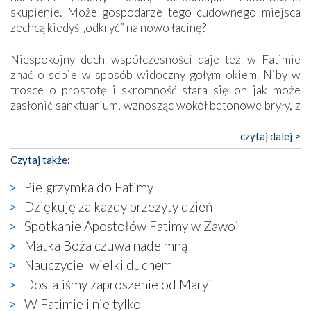
skupienie. Może gospodarze tego cudownego miejsca
zechcą kiedyś „odkryć” na nowo łacinę?
Niespokojny duch współczesności daje też w Fatimie
znać o sobie w sposób widoczny gołym okiem. Niby w
trosce o prostotę i skromność stara się on jak może
zasłonić sanktuarium, wznosząc wokół betonowe bryły, z
których niektóre nawet zostały poświęcone jako miejsca
katolickiego kultu. Tylko co wspólnego z żywą,
czytaj dalej >
autentyczną wiarą mogą mieć płaskie, szare bunkry albo
Czytaj także:
kaplice, w których Tabernakulum przypomina bardziej
skrzynkę na narzędzia? Albo co powiedzieć o ustawionym
Pielgrzymka do Fatimy
tuż przy nowej bazylice wielkim krzyżu, na którym
Dziękuję za każdy przeżyty dzień
zamiast Chrystusa umieszczono dziwaczną postać jakby
Spotkanie Apostołów Fatimy w Zawoi
wyjętą ze starożytnych hieroglifów? W kulturowym
kontekście naszych czasów to raczej karykatura niż godny
Matka Boża czuwa nade mną
wizerunek Zbawiciela…
Nauczyciel wielki duchem
Zatem nawet w bezpośrednim otoczeniu sanktuarium
Dostaliśmy zaproszenie od Maryi
naocznie przekonaliśmy się, że wewnątrz Kościoła toczy
W Fatimie i nie tylko
się ogromna walka o kształt katolicyzmu i o serca