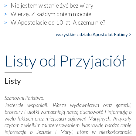
wierzących. Do czego to zmaganie może prowadzić,
Nie jestem w stanie żyć bez wiary
widzieliśmy w urokliwym, niewielkim mieście Obidos,
Wierzę. Z każdym dniem mocniej
gdzie w miejscu dawnego kościoła działa dzisiaj…
W Apostolacie od 10 lat. A czemu nie?
księgarnia.
wszystkie z działu Apostolat Fatimy >
Nasze pielgrzymkowe wyprawy, których celem były
wspaniałe klasztory w miasteczku Alcobaça czy w Batalhi,
przeniosły nas do czasów, gdy świątynie bez wątpienia
Listy od Przyjaciół
wznoszono na chwałę Bożą, na przykład – w podzięce za
Opatrznościową pomoc w wygranej bitwie o
niepodległość kraju. Zachwyt budziła potężna, a zarazem
misterna architektura tych monumentalnych dzieł,
Listy
wspaniałe zdobienia, dbałość ich twórców o detale,
połączenie talentów z wytrwałością i pracowitością
Szanowni Państwo!
budowniczych.
Jesteście wspaniali! Wasze wydawnictwa oraz gazetki,
broszury i ulotki wzmacniają naszą duchowość i informują o
Podążyliśmy też śladami fatimskich wizjonerów – Łucji
wielu faktach oraz miejscach objawień Maryjnych. Artykuły
dos Santos oraz świętych Hiacynty i Franciszka Marto.
czytam z wielkim zainteresowaniem. Naprawdę bardzo cenię
Modliliśmy się przy ich grobach. Odprawiliśmy Drogę
informacje o Jezusie i Maryi, które w nieskończoność
Krzyżową w ich rodzinnych stronach, odwiedziliśmy