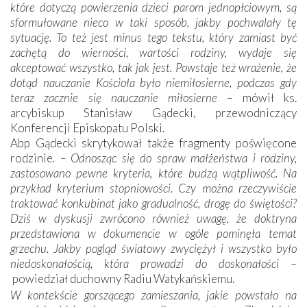
które dotyczą powierzenia dzieci parom jednopłciowym, są
sformułowane nieco w taki sposób, jakby pochwalały tę
sytuację. To też jest minus tego tekstu, który zamiast być
zachętą do wierności, wartości rodziny, wydaje się
akceptować wszystko, tak jak jest. Powstaje też wrażenie, że
dotąd nauczanie Kościoła było niemiłosierne, podczas gdy
teraz zacznie się nauczanie miłosierne –
mówił ks.
arcybiskup Stanisław Gądecki, przewodniczący
Konferencji Episkopatu Polski
.
Abp Gądecki skrytykował także fragmenty poświęcone
rodzinie
. – Odnosząc się do spraw małżeństwa i rodziny,
zastosowano pewne kryteria, które budzą wątpliwość. Na
przykład kryterium stopniowości. Czy można rzeczywiście
traktować konkubinat jako gradualność, drogę do świętości?
Dziś w dyskusji zwrócono również uwagę, że doktryna
przedstawiona w dokumencie w ogóle pominęła temat
grzechu. Jakby pogląd światowy zwyciężył i wszystko było
niedoskonałością, która prowadzi do doskonałości
–
powiedział duchowny Radiu Watykańskiemu.
W kontekście gorszącego zamieszania, jakie powstało na