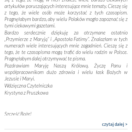
odstępstw, także w życiu władców. Trudne momenty w
artykułów poruszających interesujące mnie tematy. Cieszę się
wymiarze tak osobistym, jak i zbiorowym, przypominają o
z tego, że wiele osób może korzystać z tych czasopism.
konieczności ciągłego zabiegania o własną duszę i o łaskę
Pragnęłabym bardzo, aby wielu Polaków mogło zapoznać się z
Opatrzności. Wierność przynosi pomyślność –
tymi ciekawymi gazetami.
przynajmniej w życiu duchowym. Odstępstwo owocuje
Bardzo serdecznie dziękuję za otrzymane ostatnio
nieszczęściem i śmiercią. Te uniwersalne prawdy
„Przymierze z Maryją” i „Apostoła Fatimy”. Znalazłam w tych
przychodziły na myśl, gdy słuchaliśmy opowieści
numerach wiele interesujących mnie zagadnień. Cieszę się z
przewodników o portugalskich monarchach i wodzach,
tego, że te czasopisma mogą trafić do wielu rodzin w Polsce.
zwycięskich bitwach i nieszczęśliwych losach grzesznych
Pragnęłabym dalej otrzymywać te pisma.
kochanków.
Pozdrawiam Maryję Naszą Królową. Życzę Panu i
współpracownikom dużo zdrowia i wielu łask Bożych w
Byli tym razem pośród Apostołów Fatimy reprezentanci
Jezusie i Maryi.
każdego spośród żyjących pokoleń. Najmłodszy uczestnik
Wdzięczna Czytelniczka
liczył sobie 13 lat, zaś senior, pan Zdzisław – już 94.
–
Krystyna z Pruszkowa
Całe życie marzyłem, by tu przyjechać
– przyznał w
rozmowie.
Nasza pielgrzymka nie byłaby tak bogata w duchową treść
Szczęść Boże!
bez obecności duszpasterza – księdza Krzysztofa.
Bardzo dziękuję za przysyłanie mi „Przymierza z Maryją”. Jest
czytaj dalej >
Oprócz zapewnienia nam możliwości codziennego
to pismo, które bardzo sobie cenię i szanuję. Redagujecie