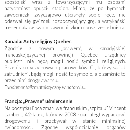
apostolski wraz z towarzyszącymi mu osobami
natychmiast opuścił stadion. Mimo, że po hymnach
zawodniczki zwyczajowo uścisnęły sobie ręce, nie
odezwał się gwizdek rozpoczynający grę, a watykański
trener nakazał swoim zawodniczkom opuszczenie boiska.
Kanada: Antyreligijny Quebec
Zgodnie z nowym „prawem”, w kanadyjskiej
francuskojęzycznej prowincji Quebec urzędnicy
publiczni nie będą mogli nosić symboli religijnych.
Przepis dotyczy nowych pracowników. Ci, którzy są już
zatrudnieni, będą mogli nosić te symbole, ale zamknie to
przed nimi drogę awansu…
Fundamentalizm ateistyczny w natarciu…
Francja: „Prawne” uśmiercenie
Na początku lipca zmarł we francuskim „szpitalu” Vincent
Lambert, 42-latek, który w 2008 roku uległ wypadkowi
drogowemu i przebywał w stanie minimalnej
świadomości. Zgodne współdziałanie organów