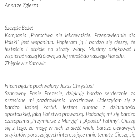
Anna ze Zgierza
W miejscu objawień Matki Bożej zapaliliśmy świece
przywiezione wraz z intencjami powierzonymi nam przez
Darczyńców w ramach akcji „Twoje światło w Fatimie”.
Podczas tej kilkudniowej wyprawy na każdym kroku
Szczęść Boże!
spotykaliśmy się z serdeczną otwartością
Kampania „Proroctwa nie lekceważcie. Przepowiednie dla
Portugalczyków. Podziwialiśmy ich ludową sztukę i
Polski” jest wspaniała. Popieram ją i bardzo się cieszę, że
zwyczaje. Mimo że nasze kraje są od siebie bardzo
jesteście i stoicie na straży wiary. Musimy dziękować i
oddalone, w żaden sposób nie czuliśmy się obco.
wspierać naszą Królową za Jej miłość do naszego Narodu.
Sprawiła to oczywiście sama Matka Boża, ale też
Zbigniew z Katowic
kulturowa bliskość biorąca swój początek w naszej
wspólnej wierze. Podczas wyjazdów do historycznych
miejsc, które znalazły się na trasie naszej pielgrzymki,
Niech będzie pochwalony Jezus Chrystus!
mieliśmy okazję przekonać się, że Maryja swoją opieką
Szanowny Panie Prezesie, dziękuję bardzo serdecznie za
otacza nie tylko nasz naród, lecz wszystkie nacje, które
przesłane mi pozdrowienia urodzinowe. Ucieszyłam się z
się Jej ufnie oddają, a także każdą osobę, która zawierza
bardzo ładnej kartki. Jestem dumna z działalności
Jej siebie oraz swych bliskich.
apostolskiej, jaką Państwo prowadzą. Podobają mi się bardzo
czasopisma „Przymierze z Maryją” i „Apostoł Fatimy”. Cieszę
Dzieje Portugalii to również historia wierności Bogu i
się z tego, że mogę w nich znaleźć wiele bardzo ciekawych
odstępstw, także w życiu władców. Trudne momenty w
artykułów poruszających interesujące mnie tematy. Cieszę się
wymiarze tak osobistym, jak i zbiorowym, przypominają o