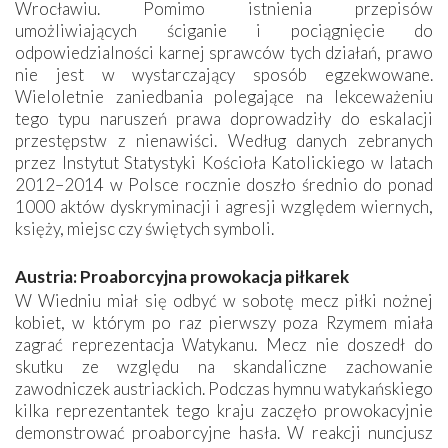
Wrocławiu. Pomimo istnienia przepisów
umożliwiających ściganie i pociągnięcie do
odpowiedzialności karnej sprawców tych działań, prawo
nie jest w wystarczający sposób egzekwowane.
Wieloletnie zaniedbania polegające na lekceważeniu
tego typu naruszeń prawa doprowadziły do eskalacji
przestępstw z nienawiści. Według danych zebranych
przez Instytut Statystyki Kościoła Katolickiego w latach
2012–2014 w Polsce rocznie doszło średnio do ponad
1000 aktów dyskryminacji i agresji względem wiernych,
księży, miejsc czy świętych symboli.
Austria: Proaborcyjna prowokacja piłkarek
W Wiedniu miał się odbyć w sobotę mecz piłki nożnej
kobiet, w którym po raz pierwszy poza Rzymem miała
zagrać reprezentacja Watykanu. Mecz nie doszedł do
skutku ze względu na skandaliczne zachowanie
zawodniczek austriackich. Podczas hymnu watykańskiego
kilka reprezentantek tego kraju zaczęło prowokacyjnie
demonstrować proaborcyjne hasła. W reakcji nuncjusz