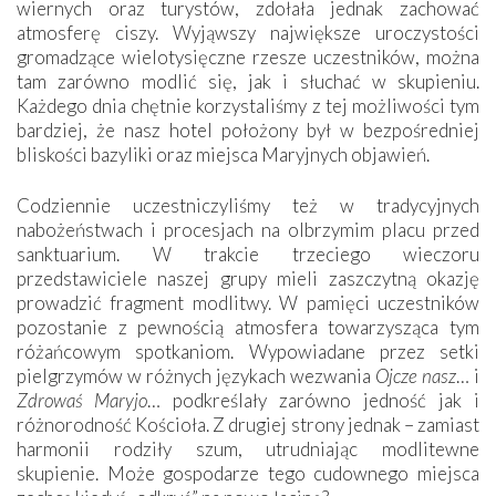
wiernych oraz turystów, zdołała jednak zachować
atmosferę ciszy. Wyjąwszy największe uroczystości
gromadzące wielotysięczne rzesze uczestników, można
tam zarówno modlić się, jak i słuchać w skupieniu.
Każdego dnia chętnie korzystaliśmy z tej możliwości tym
bardziej, że nasz hotel położony był w bezpośredniej
bliskości bazyliki oraz miejsca Maryjnych objawień.
Codziennie uczestniczyliśmy też w tradycyjnych
nabożeństwach i procesjach na olbrzymim placu przed
sanktuarium. W trakcie trzeciego wieczoru
przedstawiciele naszej grupy mieli zaszczytną okazję
prowadzić fragment modlitwy. W pamięci uczestników
pozostanie z pewnością atmosfera towarzysząca tym
różańcowym spotkaniom. Wypowiadane przez setki
pielgrzymów w różnych językach wezwania
Ojcze nasz
… i
Zdrowaś Maryjo
… podkreślały zarówno jedność jak i
różnorodność Kościoła. Z drugiej strony jednak – zamiast
harmonii rodziły szum, utrudniając modlitewne
skupienie. Może gospodarze tego cudownego miejsca