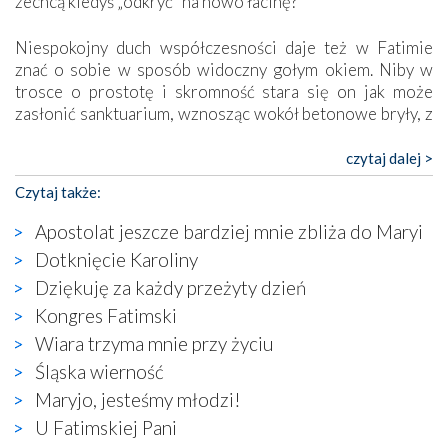
zechcą kiedyś „odkryć” na nowo łacinę?
Niespokojny duch współczesności daje też w Fatimie
znać o sobie w sposób widoczny gołym okiem. Niby w
trosce o prostotę i skromność stara się on jak może
zasłonić sanktuarium, wznosząc wokół betonowe bryły, z
których niektóre nawet zostały poświęcone jako miejsca
katolickiego kultu. Tylko co wspólnego z żywą,
czytaj dalej >
autentyczną wiarą mogą mieć płaskie, szare bunkry albo
Czytaj także:
kaplice, w których Tabernakulum przypomina bardziej
skrzynkę na narzędzia? Albo co powiedzieć o ustawionym
Apostolat jeszcze bardziej mnie zbliża do Maryi
tuż przy nowej bazylice wielkim krzyżu, na którym
Dotknięcie Karoliny
zamiast Chrystusa umieszczono dziwaczną postać jakby
Dziękuję za każdy przeżyty dzień
wyjętą ze starożytnych hieroglifów? W kulturowym
kontekście naszych czasów to raczej karykatura niż godny
Kongres Fatimski
wizerunek Zbawiciela…
Wiara trzyma mnie przy życiu
Zatem nawet w bezpośrednim otoczeniu sanktuarium
Śląska wierność
naocznie przekonaliśmy się, że wewnątrz Kościoła toczy
Maryjo, jesteśmy młodzi!
się ogromna walka o kształt katolicyzmu i o serca
wierzących. Do czego to zmaganie może prowadzić,
U Fatimskiej Pani
widzieliśmy w urokliwym, niewielkim mieście Obidos,