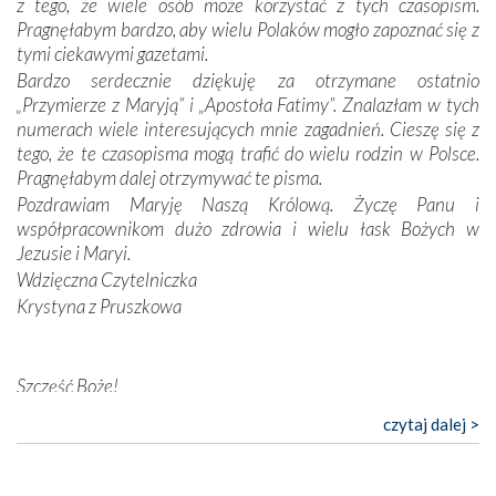
z tego, że wiele osób może korzystać z tych czasopism.
konieczności ciągłego zabiegania o własną duszę i o łaskę
Pragnęłabym bardzo, aby wielu Polaków mogło zapoznać się z
Opatrzności. Wierność przynosi pomyślność –
tymi ciekawymi gazetami.
przynajmniej w życiu duchowym. Odstępstwo owocuje
Bardzo serdecznie dziękuję za otrzymane ostatnio
nieszczęściem i śmiercią. Te uniwersalne prawdy
„Przymierze z Maryją” i „Apostoła Fatimy”. Znalazłam w tych
przychodziły na myśl, gdy słuchaliśmy opowieści
numerach wiele interesujących mnie zagadnień. Cieszę się z
przewodników o portugalskich monarchach i wodzach,
tego, że te czasopisma mogą trafić do wielu rodzin w Polsce.
zwycięskich bitwach i nieszczęśliwych losach grzesznych
Pragnęłabym dalej otrzymywać te pisma.
kochanków.
Pozdrawiam Maryję Naszą Królową. Życzę Panu i
współpracownikom dużo zdrowia i wielu łask Bożych w
Byli tym razem pośród Apostołów Fatimy reprezentanci
Jezusie i Maryi.
każdego spośród żyjących pokoleń. Najmłodszy uczestnik
Wdzięczna Czytelniczka
liczył sobie 13 lat, zaś senior, pan Zdzisław – już 94.
–
Krystyna z Pruszkowa
Całe życie marzyłem, by tu przyjechać
– przyznał w
rozmowie.
Nasza pielgrzymka nie byłaby tak bogata w duchową treść
Szczęść Boże!
bez obecności duszpasterza – księdza Krzysztofa.
Bardzo dziękuję za przysyłanie mi „Przymierza z Maryją”. Jest
czytaj dalej >
Oprócz zapewnienia nam możliwości codziennego
to pismo, które bardzo sobie cenię i szanuję. Redagujecie
wysłuchania Mszy Świętej, dawał on wyrazy swej
ciekawe artykuły. Zawsze czekam na nowe numery i pragnę
niezwykłej czci dla Matki Bożej śpiewem
Godzinek
i
poinformować, że zawsze będę Was wspierać. Niech Pan Bóg