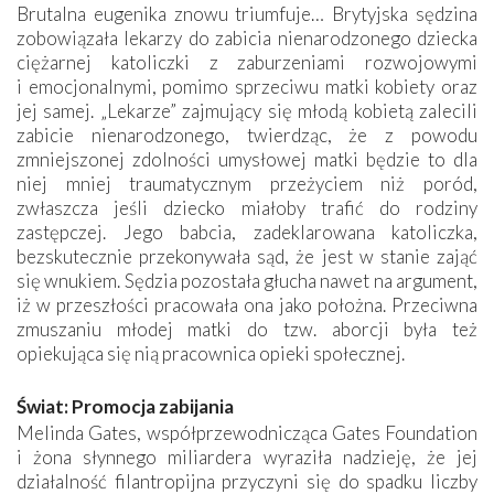
Brutalna eugenika znowu triumfuje… Brytyjska sędzina
zobowiązała lekarzy do zabicia nienarodzonego dziecka
ciężarnej katoliczki z zaburzeniami rozwojowymi
i emocjonalnymi, pomimo sprzeciwu matki kobiety oraz
jej samej. „Lekarze” zajmujący się młodą kobietą zalecili
zabicie nienarodzonego, twierdząc, że z powodu
zmniejszonej zdolności umysłowej matki będzie to dla
niej mniej traumatycznym przeżyciem niż poród,
zwłaszcza jeśli dziecko miałoby trafić do rodziny
zastępczej. Jego babcia, zadeklarowana katoliczka,
bezskutecznie przekonywała sąd, że jest w stanie zająć
się wnukiem. Sędzia pozostała głucha nawet na argument,
iż w przeszłości pracowała ona jako położna. Przeciwna
zmuszaniu młodej matki do tzw. aborcji była też
opiekująca się nią pracownica opieki społecznej.
Świat: Promocja zabijania
Melinda Gates, współprzewodnicząca Gates Foundation
i żona słynnego miliardera wyraziła nadzieję, że jej
działalność filantropijna przyczyni się do spadku liczby