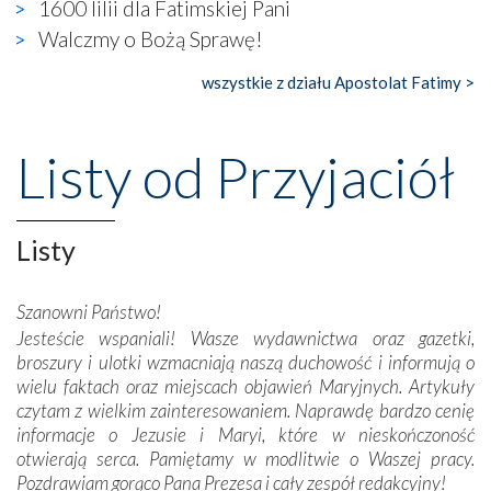
1600 lilii dla Fatimskiej Pani
gdzie w miejscu dawnego kościoła działa dzisiaj…
Walczmy o Bożą Sprawę!
księgarnia.
wszystkie z działu Apostolat Fatimy >
Nasze pielgrzymkowe wyprawy, których celem były
wspaniałe klasztory w miasteczku Alcobaça czy w Batalhi,
przeniosły nas do czasów, gdy świątynie bez wątpienia
Listy od Przyjaciół
wznoszono na chwałę Bożą, na przykład – w podzięce za
Opatrznościową pomoc w wygranej bitwie o
niepodległość kraju. Zachwyt budziła potężna, a zarazem
misterna architektura tych monumentalnych dzieł,
Listy
wspaniałe zdobienia, dbałość ich twórców o detale,
połączenie talentów z wytrwałością i pracowitością
Szanowni Państwo!
budowniczych.
Jesteście wspaniali! Wasze wydawnictwa oraz gazetki,
broszury i ulotki wzmacniają naszą duchowość i informują o
Podążyliśmy też śladami fatimskich wizjonerów – Łucji
wielu faktach oraz miejscach objawień Maryjnych. Artykuły
dos Santos oraz świętych Hiacynty i Franciszka Marto.
czytam z wielkim zainteresowaniem. Naprawdę bardzo cenię
Modliliśmy się przy ich grobach. Odprawiliśmy Drogę
informacje o Jezusie i Maryi, które w nieskończoność
Krzyżową w ich rodzinnych stronach, odwiedziliśmy
otwierają serca. Pamiętamy w modlitwie o Waszej pracy.
domy, w których żyli.
Pozdrawiam gorąco Pana Prezesa i cały zespół redakcyjny!