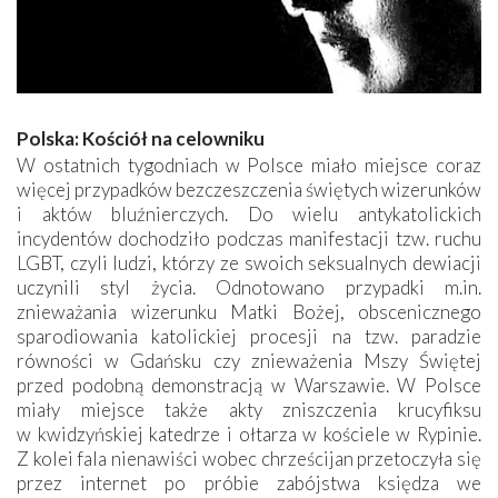
Polska: Kościół na celowniku
W ostatnich tygodniach w Polsce miało miejsce coraz
więcej przypadków bezczeszczenia świętych wizerunków
i aktów bluźnierczych. Do wielu antykatolickich
incydentów dochodziło podczas manifestacji tzw. ruchu
LGBT, czyli ludzi, którzy ze swoich seksualnych dewiacji
uczynili styl życia. Odnotowano przypadki m.in.
znieważania wizerunku Matki Bożej, obscenicznego
sparodiowania katolickiej procesji na tzw. paradzie
równości w Gdańsku czy znieważenia Mszy Świętej
przed podobną demonstracją w Warszawie. W Polsce
miały miejsce także akty zniszczenia krucyfiksu
w kwidzyńskiej katedrze i ołtarza w kościele w Rypinie.
Z kolei fala nienawiści wobec chrześcijan przetoczyła się
przez internet po próbie zabójstwa księdza we