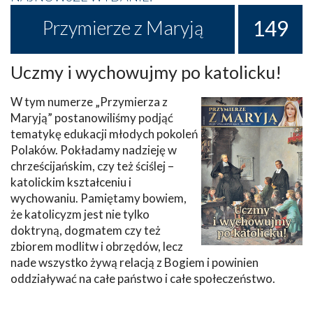
149
Przymierze z Maryją
Uczmy i wychowujmy po katolicku!
W tym numerze „Przymierza z
Maryją” postanowiliśmy podjąć
tematykę edukacji młodych pokoleń
Polaków. Pokładamy nadzieję w
chrześcijańskim, czy też ściślej –
katolickim kształceniu i
wychowaniu. Pamiętamy bowiem,
że katolicyzm jest nie tylko
doktryną, dogmatem czy też
zbiorem modlitw i obrzędów, lecz
nade wszystko żywą relacją z Bogiem i powinien
oddziaływać na całe państwo i całe społeczeństwo.