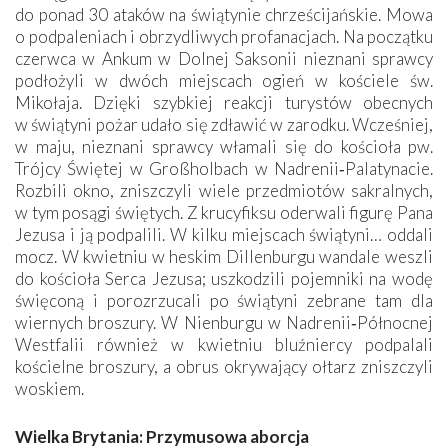
do ponad 30 ataków na świątynie chrześcijańskie. Mowa
o podpaleniach i obrzydliwych profanacjach. Na początku
czerwca w Ankum w Dolnej Saksonii nieznani sprawcy
podłożyli w dwóch miejscach ogień w kościele św.
Mikołaja. Dzięki szybkiej reakcji turystów obecnych
w świątyni pożar udało się zdławić w zarodku. Wcześniej,
w maju, nieznani sprawcy włamali się do kościoła pw.
Trójcy Świętej w Großholbach w Nadrenii‑Palatynacie.
Rozbili okno, zniszczyli wiele przedmiotów sakralnych,
w tym posągi świętych. Z krucyfiksu oderwali figurę Pana
Jezusa i ją podpalili. W kilku miejscach świątyni… oddali
mocz. W kwietniu w heskim Dillenburgu wandale weszli
do kościoła Serca Jezusa; uszkodzili pojemniki na wodę
święconą i porozrzucali po świątyni zebrane tam dla
wiernych broszury. W Nienburgu w Nadrenii‑Północnej
Westfalii również w kwietniu bluźniercy podpalali
kościelne broszury, a obrus okrywający ołtarz zniszczyli
woskiem.
Wielka Brytania: Przymusowa aborcja