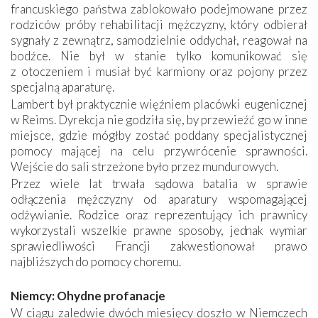
francuskiego państwa zablokowało podejmowane przez
rodziców próby rehabilitacji mężczyzny, który odbierał
sygnały z zewnątrz, samodzielnie oddychał, reagował na
bodźce. Nie był w stanie tylko komunikować się
z otoczeniem i musiał być karmiony oraz pojony przez
specjalną aparaturę.
Lambert był praktycznie więźniem placówki eugenicznej
w Reims. Dyrekcja nie godziła się, by przewieźć go w inne
miejsce, gdzie mógłby zostać poddany specjalistycznej
pomocy mającej na celu przywrócenie sprawności.
Wejście do sali strzeżone było przez mundurowych.
Przez wiele lat trwała sądowa batalia w sprawie
odłączenia mężczyzny od aparatury wspomagającej
odżywianie. Rodzice oraz reprezentujący ich prawnicy
wykorzystali wszelkie prawne sposoby, jednak wymiar
sprawiedliwości Francji zakwestionował prawo
najbliższych do pomocy choremu.
Niemcy: Ohydne profanacje
W ciągu zaledwie dwóch miesięcy doszło w Niemczech