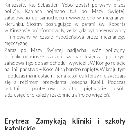
Kinszasie, ks. Sebastien Yebo został porwany przez
policję. Kapłana pojmano tuż po Mszy Świętej,
załadowano do samochodu i wywieziono w nieznanym
kierunku. Siostry posługujące w parafii św. Roberta
w Kinszasie poinformowały, że ksiądz był obserwowany
i filmowany w czasie nabożeństwa przez nieznanego
mężczyznę.
Zaraz po Mszy Świętej nadjechał wóz policyjny,
a funkcjonariusze zaczęli szarpać księdza, po czym
załadowali go do samochodu i wywieźli. W Kongo relacje
na linii państwo – Kościół są bardzo napięte. W kraju tym
– podczas manifestacji – giną katolicy, którzy nie zgadzają
się z reżimem prezydenta Josepha Kabili. Podczas
ostatnich protestów zabito piętnaście osób,
a dziesięcioro księży i zakonnic trafiło do więzień.
Erytrea: Zamykają kliniki i szkoły
katolickie