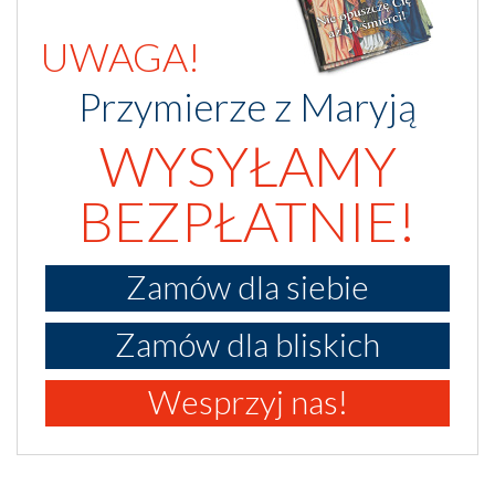
UWAGA!
Przymierze z Maryją
WYSYŁAMY
BEZPŁATNIE!
Zamów dla siebie
Zamów dla bliskich
Wesprzyj nas!