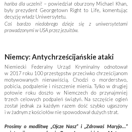
hańba dla uczelni!
– powiedział oburzony Michael Khan,
były prezydent Georgetown Right to Life, komentując
decyzję władz Uniwersytetu.
Coś bardzo niedobrego dzieje się z uniwersytetami
prowadzonymi w USA przez jezuitów.
Niemcy: Antychrześcijańskie ataki
Niemiecki Federalny Urząd Kryminalny odnotował
w 2017 roku 100 przestępstw przeciwko chrześcijanom
motywowanych nienawiścią. Chodzi o morderstwo,
pobicia, podpalenie i niszczenie mienia. Tylko w drugiej
połowie roku doszło w Niemczech do przynajmniej
trzech celowych podpaleń świątyń. Na szczęście ogień
został jednak za każdym razem dość szybko ugaszony
i w żadnym z kościołów nie spowodował dużych strat.
Prosimy o modlitwę „Ojcze Nasz” i „Zdrowaś Maryjo…”