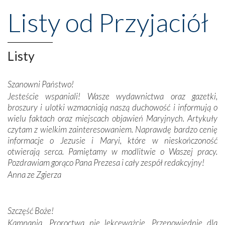
wznoszono na chwałę Bożą, na przykład – w podzięce za
Listy od Przyjaciół
Opatrznościową pomoc w wygranej bitwie o
niepodległość kraju. Zachwyt budziła potężna, a zarazem
misterna architektura tych monumentalnych dzieł,
wspaniałe zdobienia, dbałość ich twórców o detale,
Listy
połączenie talentów z wytrwałością i pracowitością
budowniczych.
Szanowni Państwo!
Jesteście wspaniali! Wasze wydawnictwa oraz gazetki,
Podążyliśmy też śladami fatimskich wizjonerów – Łucji
broszury i ulotki wzmacniają naszą duchowość i informują o
dos Santos oraz świętych Hiacynty i Franciszka Marto.
wielu faktach oraz miejscach objawień Maryjnych. Artykuły
Modliliśmy się przy ich grobach. Odprawiliśmy Drogę
czytam z wielkim zainteresowaniem. Naprawdę bardzo cenię
Krzyżową w ich rodzinnych stronach, odwiedziliśmy
informacje o Jezusie i Maryi, które w nieskończoność
domy, w których żyli.
otwierają serca. Pamiętamy w modlitwie o Waszej pracy.
Pozdrawiam gorąco Pana Prezesa i cały zespół redakcyjny!
W miejscu objawień Matki Bożej zapaliliśmy świece
Anna ze Zgierza
przywiezione wraz z intencjami powierzonymi nam przez
Darczyńców w ramach akcji „Twoje światło w Fatimie”.
Podczas tej kilkudniowej wyprawy na każdym kroku
spotykaliśmy się z serdeczną otwartością
Szczęść Boże!
Portugalczyków. Podziwialiśmy ich ludową sztukę i
Kampania „Proroctwa nie lekceważcie. Przepowiednie dla