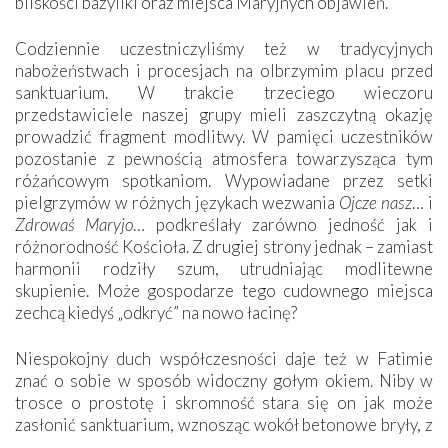
bliskości bazyliki oraz miejsca Maryjnych objawień.
Codziennie uczestniczyliśmy też w tradycyjnych
nabożeństwach i procesjach na olbrzymim placu przed
sanktuarium. W trakcie trzeciego wieczoru
przedstawiciele naszej grupy mieli zaszczytną okazję
prowadzić fragment modlitwy. W pamięci uczestników
pozostanie z pewnością atmosfera towarzysząca tym
różańcowym spotkaniom. Wypowiadane przez setki
pielgrzymów w różnych językach wezwania
Ojcze nasz
… i
Zdrowaś Maryjo
… podkreślały zarówno jedność jak i
różnorodność Kościoła. Z drugiej strony jednak – zamiast
harmonii rodziły szum, utrudniając modlitewne
skupienie. Może gospodarze tego cudownego miejsca
zechcą kiedyś „odkryć” na nowo łacinę?
Niespokojny duch współczesności daje też w Fatimie
znać o sobie w sposób widoczny gołym okiem. Niby w
trosce o prostotę i skromność stara się on jak może
zasłonić sanktuarium, wznosząc wokół betonowe bryły, z
których niektóre nawet zostały poświęcone jako miejsca