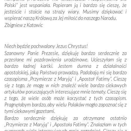
zwyczaje. Mimo że nasze kraje są od siebie bardzo
Polski” jest wspaniała. Popieram ją i bardzo się cieszę, że
oddalone, w żaden sposób nie czuliśmy się obco.
jesteście i stoicie na straży wiary. Musimy dziękować i
Sprawiła to oczywiście sama Matka Boża, ale też
wspierać naszą Królową za Jej miłość do naszego Narodu.
kulturowa bliskość biorąca swój początek w naszej
Zbigniew z Katowic
wspólnej wierze. Podczas wyjazdów do historycznych
miejsc, które znalazły się na trasie naszej pielgrzymki,
mieliśmy okazję przekonać się, że Maryja swoją opieką
Niech będzie pochwalony Jezus Chrystus!
otacza nie tylko nasz naród, lecz wszystkie nacje, które
Szanowny Panie Prezesie, dziękuję bardzo serdecznie za
się Jej ufnie oddają, a także każdą osobę, która zawierza
przesłane mi pozdrowienia urodzinowe. Ucieszyłam się z
Jej siebie oraz swych bliskich.
bardzo ładnej kartki. Jestem dumna z działalności
apostolskiej, jaką Państwo prowadzą. Podobają mi się bardzo
Dzieje Portugalii to również historia wierności Bogu i
czasopisma „Przymierze z Maryją” i „Apostoł Fatimy”. Cieszę
odstępstw, także w życiu władców. Trudne momenty w
się z tego, że mogę w nich znaleźć wiele bardzo ciekawych
wymiarze tak osobistym, jak i zbiorowym, przypominają o
artykułów poruszających interesujące mnie tematy. Cieszę się
konieczności ciągłego zabiegania o własną duszę i o łaskę
z tego, że wiele osób może korzystać z tych czasopism.
Opatrzności. Wierność przynosi pomyślność –
Pragnęłabym bardzo, aby wielu Polaków mogło zapoznać się z
przynajmniej w życiu duchowym. Odstępstwo owocuje
tymi ciekawymi gazetami.
nieszczęściem i śmiercią. Te uniwersalne prawdy
Bardzo serdecznie dziękuję za otrzymane ostatnio
przychodziły na myśl, gdy słuchaliśmy opowieści
„Przymierze z Maryją” i „Apostoła Fatimy”. Znalazłam w tych
przewodników o portugalskich monarchach i wodzach,
numerach wiele interesujących mnie zagadnień. Cieszę się z