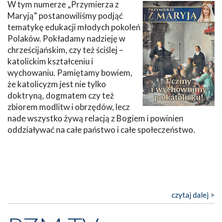
W tym numerze „Przymierza z
Maryją” postanowiliśmy podjąć
tematykę edukacji młodych pokoleń
Polaków. Pokładamy nadzieję w
chrześcijańskim, czy też ściślej –
katolickim kształceniu i
wychowaniu. Pamiętamy bowiem,
że katolicyzm jest nie tylko
doktryną, dogmatem czy też
zbiorem modlitw i obrzędów, lecz
nade wszystko żywą relacją z Bogiem i powinien
oddziaływać na całe państwo i całe społeczeństwo.
czytaj dalej >