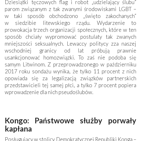
Dziesiątki tęczowych flag i robot „udzielający ślubu”
parom związanym z tak zwanymi środowiskami LGBT –
w taki sposób obchodzono „święto zakochanych”
w siedzibie litewskiego rządu. Wydarzenie to
prowokacja trzech organizacji społecznych, które w ten
sposób chciały wypromować postulaty tak zwanych
mniejszości seksualnych. Lewaccy politycy zza naszej
wschodniej granicy od lat próbują prawnie
usankcjonować homozwiązki. To zaś nie podoba się
samym Litwinom. Z przeprowadzonego w październiku
2017 roku sondażu wynika, że tylko 11 procent z nich
opowiada się za legalizacją związków partnerskich
przedstawicieli tej samej płci, a tylko 7 procent popiera
wprowadzenie dla nich pseudo­ślubów.
Kongo: Państwowe służby porwały
kapłana
Posługujący w stolicy Demokratycznej Republiki Konga –