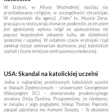
W Erytrei, w Afryce Wschodniej nasilają się
prześladowania religijne, w szczególności chrześcijan.
W wypowiedzi dla agencji „Fides” ks. Mussie Zerai,
pracujący w stolicy kraju Asmarze, podkreślił, że
ich celem
jest ograniczenie wpływu religii na społeczeństwo, nie
poprzez bezpośrednie zakazanie kultu, ale działalności
społecznej i socjalnej
. W ostatnim czasie erytrejski rząd
zamknął niższe seminarium duchowne, pięć katolickich
szpitali i liczne mniejsze centra pomocy medycznej.
USA: Skandal na katolickiej uczelni
Jedna z najbardziej prestiżowych katolickich uczelni
w Stanach Zjednoczonych – Uniwersytet George­town
(Waszyngton DC) – uhonorowała proaborcyjnego
senatora Dicka Durbina. Przypomnijmy, że niedawno,
w związku z jego poglądami, biskup Thomas Paprocki
zakazał udzielania mu Komunii Świętej. –
To absolutna