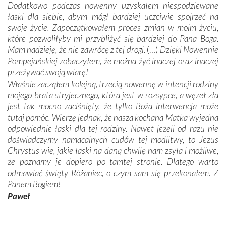
Dodatkowo podczas nowenny uzyskałem niespodziewane
łaski dla siebie, abym mógł bardziej uczciwie spojrzeć na
swoje życie. Zapoczątkowałem proces zmian w moim życiu,
które pozwoliłyby mi przybliżyć się bardziej do Pana Boga.
Mam nadzieję, że nie zawrócę z tej drogi.
(…)
Dzięki Nowennie
Pompejańskiej zobaczyłem, że można żyć inaczej oraz inaczej
przeżywać swoją wiarę!
Właśnie zacząłem kolejną, trzecią nowennę w intencji rodziny
mojego brata stryjecznego, która jest w rozsypce, a węzeł zła
jest tak mocno zaciśnięty, że tylko Boża interwencja może
tutaj pomóc. Wierzę jednak, że nasza kochana Matka wyjedna
odpowiednie łaski dla tej rodziny. Nawet jeżeli od razu nie
doświadczymy namacalnych cudów tej modlitwy, to Jezus
Chrystus wie, jakie łaski na daną chwilę nam zsyła i możliwe,
że poznamy je dopiero po tamtej stronie. Dlatego warto
odmawiać święty Różaniec, o czym sam się przekonałem. Z
Panem Bogiem!
Paweł