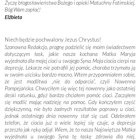
Życzę błogosławieństwa Bożego i opieki Matuchny Fatimskiej.
Bóg Wam zapłać!
Elżbieta
Niech będzie pochwalony Jezus Chrystus!
Szanowna Redakcjo, pragnę podzielić się moim świadectwem
dotyczącym łask, jakie nasza kochana Matka Maryja
wyjednała dla mojej cioci u swojego Syna. Moja ciocia cierpi na
depresję. Lekarze nie potrafili jej pomóc, choroba trzymała ją
w swoim uścisku bardzo mocno. Wtem przypomniałem sobie,
że jest modlitwa „nie do odparcia”, czyli Nowenna
Pompejańska. Chwyciłem się więc tej nowenny jako ostatniej
deski ratunku, gdyż bardzo chciałem pomóc cioci. Zacząłem
się modlić mając nadzieję na pomoc. Gdy kończyłem część
dziękczynną, nie było żadnych rezultatów poprawy u cioci,
jednak ostatniego dnia nowenny stał się cud. Odebrałem
telefon, że ciocia już o wiele lepiej się czuje, a depresja
przeszła jak ręką odjął. Wiem, że to nasza Najświętsza Matka
wyjednała u swojego Syna tę łaskę zdrowia dla niej.