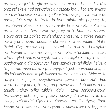
prawda, że jest to głośne wołanie o przebudzenie Polaków
oraz refleksję nad przyszłością naszego kraju i całego świata.
Skoro w taki sposób wyrażają Państwo swoje przywiązanie do
naszej Ojczyzny, to jakże ja bym miała nie poprzeć tej
inicjatywy? Przepięknie wybrzmiały te słowa Pana Prezesa
prosto z serca. Serdecznie dziękuję za te budujące szczere
słowa oraz za pakiet zawierający broszurę, a także piękny
poświęcony przez kapłana obrazek z wizerunkiem Matki
Bożej Częstochowskiej – naszej Hetmanki! Przesyłam
pozdrowienia całemu Zespołowi Redaktorskiemu, który
włożył tyle trudu w przygotowanie tej książki. Kieruję również
pozdrowienia dla obecnych i przyszłych czytelników. Książka
ta jest dla mnie bardzo pouczająca. I jestem przekonana, że
dla katolików będzie jak balsam na zranione serce. Wierzę, że
rozejdzie się, jak przysłowiowe „świeże bułeczki”. Pod
warunkiem jednak, że trafi na prawdziwych katolików, a nie
takich, którzy tylko takich udają – czyli „farbowańców”.
Prawdziwy katolik jest gotowy poświęcić nawet życie dla
swojej katolickiej Ojczyzny. Kończąc ten list życzę Panu
Prezesowi i całemu Stowarzyszeniu powodzenia w tej jakże