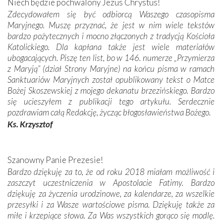
Niech będzie pochwalony Jezus Chrystus!
Zdecydowałem się być odbiorcą Waszego czasopisma
Maryjnego. Muszę przyznać, że jest w nim wiele tekstów
bardzo pożytecznych i mocno złączonych z tradycją Kościoła
Katolickiego. Dla kapłana także jest wiele materiałów
ubogacających. Piszę ten list, bo w 146. numerze „Przymierza
z Maryją” (dział Strony Maryjne) na końcu pisma w ramach
Sanktuariów Maryjnych został opublikowany tekst o Matce
Bożej Skoszewskiej z mojego dekanatu brzezińskiego. Bardzo
się ucieszyłem z publikacji tego artykułu. Serdecznie
pozdrawiam całą Redakcję, życząc błogosławieństwa Bożego.
Ks. Krzysztof
Szanowny Panie Prezesie!
Bardzo dziękuję za to, że od roku 2018 miałam możliwość i
zaszczyt uczestniczenia w Apostolacie Fatimy. Bardzo
dziękuję za życzenia urodzinowe, za kalendarze, za wszelkie
przesyłki i za Wasze wartościowe pisma. Dziękuję także za
miłe i krzepiące słowa. Za Was wszystkich gorąco się modlę.