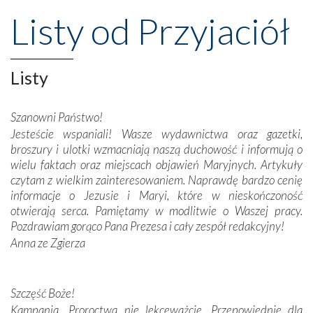
przeniosły nas do czasów, gdy świątynie bez wątpienia
Listy od Przyjaciół
wznoszono na chwałę Bożą, na przykład – w podzięce za
Opatrznościową pomoc w wygranej bitwie o
niepodległość kraju. Zachwyt budziła potężna, a zarazem
misterna architektura tych monumentalnych dzieł,
Listy
wspaniałe zdobienia, dbałość ich twórców o detale,
połączenie talentów z wytrwałością i pracowitością
Szanowni Państwo!
budowniczych.
Jesteście wspaniali! Wasze wydawnictwa oraz gazetki,
broszury i ulotki wzmacniają naszą duchowość i informują o
Podążyliśmy też śladami fatimskich wizjonerów – Łucji
wielu faktach oraz miejscach objawień Maryjnych. Artykuły
dos Santos oraz świętych Hiacynty i Franciszka Marto.
czytam z wielkim zainteresowaniem. Naprawdę bardzo cenię
Modliliśmy się przy ich grobach. Odprawiliśmy Drogę
informacje o Jezusie i Maryi, które w nieskończoność
Krzyżową w ich rodzinnych stronach, odwiedziliśmy
otwierają serca. Pamiętamy w modlitwie o Waszej pracy.
domy, w których żyli.
Pozdrawiam gorąco Pana Prezesa i cały zespół redakcyjny!
Anna ze Zgierza
W miejscu objawień Matki Bożej zapaliliśmy świece
przywiezione wraz z intencjami powierzonymi nam przez
Darczyńców w ramach akcji „Twoje światło w Fatimie”.
Podczas tej kilkudniowej wyprawy na każdym kroku
Szczęść Boże!
spotykaliśmy się z serdeczną otwartością
Kampania „Proroctwa nie lekceważcie. Przepowiednie dla