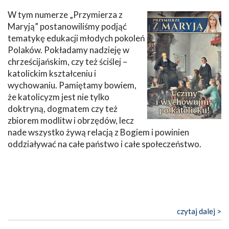
W tym numerze „Przymierza z
Maryją” postanowiliśmy podjąć
tematykę edukacji młodych pokoleń
Polaków. Pokładamy nadzieję w
chrześcijańskim, czy też ściślej –
katolickim kształceniu i
wychowaniu. Pamiętamy bowiem,
że katolicyzm jest nie tylko
doktryną, dogmatem czy też
zbiorem modlitw i obrzędów, lecz
nade wszystko żywą relacją z Bogiem i powinien
oddziaływać na całe państwo i całe społeczeństwo.
czytaj dalej >