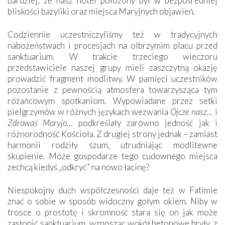
bardziej, że nasz hotel położony był w bezpośredniej
bliskości bazyliki oraz miejsca Maryjnych objawień.
Codziennie uczestniczyliśmy też w tradycyjnych
nabożeństwach i procesjach na olbrzymim placu przed
sanktuarium. W trakcie trzeciego wieczoru
przedstawiciele naszej grupy mieli zaszczytną okazję
prowadzić fragment modlitwy. W pamięci uczestników
pozostanie z pewnością atmosfera towarzysząca tym
różańcowym spotkaniom. Wypowiadane przez setki
pielgrzymów w różnych językach wezwania
Ojcze nasz
… i
Zdrowaś Maryjo
… podkreślały zarówno jedność jak i
różnorodność Kościoła. Z drugiej strony jednak – zamiast
harmonii rodziły szum, utrudniając modlitewne
skupienie. Może gospodarze tego cudownego miejsca
zechcą kiedyś „odkryć” na nowo łacinę?
Niespokojny duch współczesności daje też w Fatimie
znać o sobie w sposób widoczny gołym okiem. Niby w
trosce o prostotę i skromność stara się on jak może
zasłonić sanktuarium, wznosząc wokół betonowe bryły, z