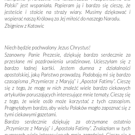
Portugalczyków. Podziwialiśmy ich ludową sztukę i
Polski” jest wspaniała. Popieram ją i bardzo się cieszę, że
zwyczaje. Mimo że nasze kraje są od siebie bardzo
jesteście i stoicie na straży wiary. Musimy dziękować i
oddalone, w żaden sposób nie czuliśmy się obco.
wspierać naszą Królową za Jej miłość do naszego Narodu.
Sprawiła to oczywiście sama Matka Boża, ale też
Zbigniew z Katowic
kulturowa bliskość biorąca swój początek w naszej
wspólnej wierze. Podczas wyjazdów do historycznych
miejsc, które znalazły się na trasie naszej pielgrzymki,
Niech będzie pochwalony Jezus Chrystus!
mieliśmy okazję przekonać się, że Maryja swoją opieką
Szanowny Panie Prezesie, dziękuję bardzo serdecznie za
otacza nie tylko nasz naród, lecz wszystkie nacje, które
przesłane mi pozdrowienia urodzinowe. Ucieszyłam się z
się Jej ufnie oddają, a także każdą osobę, która zawierza
bardzo ładnej kartki. Jestem dumna z działalności
Jej siebie oraz swych bliskich.
apostolskiej, jaką Państwo prowadzą. Podobają mi się bardzo
czasopisma „Przymierze z Maryją” i „Apostoł Fatimy”. Cieszę
Dzieje Portugalii to również historia wierności Bogu i
się z tego, że mogę w nich znaleźć wiele bardzo ciekawych
odstępstw, także w życiu władców. Trudne momenty w
artykułów poruszających interesujące mnie tematy. Cieszę się
wymiarze tak osobistym, jak i zbiorowym, przypominają o
z tego, że wiele osób może korzystać z tych czasopism.
konieczności ciągłego zabiegania o własną duszę i o łaskę
Pragnęłabym bardzo, aby wielu Polaków mogło zapoznać się z
Opatrzności. Wierność przynosi pomyślność –
tymi ciekawymi gazetami.
przynajmniej w życiu duchowym. Odstępstwo owocuje
Bardzo serdecznie dziękuję za otrzymane ostatnio
nieszczęściem i śmiercią. Te uniwersalne prawdy
„Przymierze z Maryją” i „Apostoła Fatimy”. Znalazłam w tych
przychodziły na myśl, gdy słuchaliśmy opowieści
numerach wiele interesujących mnie zagadnień. Cieszę się z