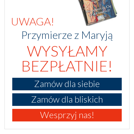
UWAGA!
Przymierze z Maryją
WYSYŁAMY
BEZPŁATNIE!
Zamów dla siebie
Zamów dla bliskich
Wesprzyj nas!