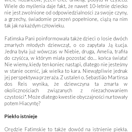
Wiele do myślenia daje fakt, że nawet 10-letnie dziecko
nie jest zwolnione od odpowiedzialności za swoje czyny,
a grzechy, świadomie przezeń popełnione, ciążą na nim
tak jak na każdym człowieku.
Fatimska Pani poinformowała także dzieci o losie dwóch
zmarłych młodych dziewcząt, o co zapytała Ją Łucja.
Jedna była już wówczas w Niebie, druga, Amelia, trafiła
do czyśćca, w którym miała pozostać do… końca świata!
Nie wiemy, kiedy ten koniec nastąpi, dlatego nie jesteśmy
w stanie ocenić, jak wielka to kara. Niewątpliwie jednak
jej perspektywa przeraża. Z ustaleń o. Sebastião Martinsa
dos Reis wynika, że dziewczyna ta zmarła w
okolicznościach związanych z niezachowaniem
czystości*. Może dlatego kwestie obyczajności nurtowały
potem Hiacyntę?
Piekło istnieje
Orędzie Fatimskie to także dowód na istnienie piekła.