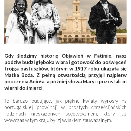
Gdy śledzimy historię Objawień w Fatimie, nasz
podziw budzi głęboka wiara i gotowość do poświęceń
trojga pastuszków, którym w 1917 roku ukazała się
Matka Boża. Z pełną otwartością przyjęli najpierw
pouczenia Anioła, a później słowa Maryi i pozostali im
wierni do śmierci.
To bardzo budujące, jak piękne kwiaty wyrosły na
portugalskiej prowincji w prostych chrześcijańskich
rodzinach nieskażonych sceptycyzmem, który już
wówczas w tym kraju był zjawiskiem zauważalnym.