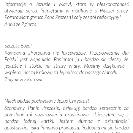
informacje o Jezusie i Maryi, które w nieskończoność
Krzyżową w ich rodzinnych stronach, odwiedziliśmy
otwierają serca. Pamiętamy w modlitwie o Waszej pracy.
domy, w których żyli.
Pozdrawiam gorąco Pana Prezesa i cały zespół redakcyjny!
Anna ze Zgierza
W miejscu objawień Matki Bożej zapaliliśmy świece
przywiezione wraz z intencjami powierzonymi nam przez
Darczyńców w ramach akcji „Twoje światło w Fatimie”.
Podczas tej kilkudniowej wyprawy na każdym kroku
Szczęść Boże!
spotykaliśmy się z serdeczną otwartością
Kampania „Proroctwa nie lekceważcie. Przepowiednie dla
Portugalczyków. Podziwialiśmy ich ludową sztukę i
Polski” jest wspaniała. Popieram ją i bardzo się cieszę, że
zwyczaje. Mimo że nasze kraje są od siebie bardzo
jesteście i stoicie na straży wiary. Musimy dziękować i
oddalone, w żaden sposób nie czuliśmy się obco.
wspierać naszą Królową za Jej miłość do naszego Narodu.
Sprawiła to oczywiście sama Matka Boża, ale też
Zbigniew z Katowic
kulturowa bliskość biorąca swój początek w naszej
wspólnej wierze. Podczas wyjazdów do historycznych
miejsc, które znalazły się na trasie naszej pielgrzymki,
Niech będzie pochwalony Jezus Chrystus!
mieliśmy okazję przekonać się, że Maryja swoją opieką
Szanowny Panie Prezesie, dziękuję bardzo serdecznie za
otacza nie tylko nasz naród, lecz wszystkie nacje, które
przesłane mi pozdrowienia urodzinowe. Ucieszyłam się z
się Jej ufnie oddają, a także każdą osobę, która zawierza
bardzo ładnej kartki. Jestem dumna z działalności
Jej siebie oraz swych bliskich.
apostolskiej, jaką Państwo prowadzą. Podobają mi się bardzo