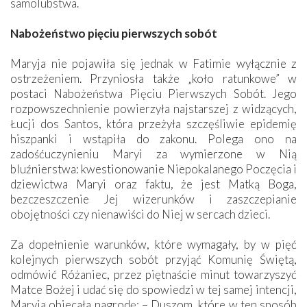
samolubstwa.
Nabożeństwo pięciu pierwszych sobót
Maryja nie pojawiła się jednak w Fatimie wyłącznie z
ostrzeżeniem. Przyniosła także „koło ratunkowe” w
postaci Nabożeństwa Pięciu Pierwszych Sobót. Jego
rozpowszechnienie powierzyła najstarszej z widzących,
Łucji dos Santos, która przeżyła szczęśliwie epidemię
hiszpanki i wstąpiła do zakonu. Polega ono na
zadośćuczynieniu Maryi za wymierzone w Nią
bluźnierstwa: kwestionowanie Niepokalanego Poczęcia i
dziewictwa Maryi oraz faktu, że jest Matką Boga,
bezczeszczenie Jej wizerunków i zaszczepianie
obojętności czy nienawiści do Niej w sercach dzieci.
Za dopełnienie warunków, które wymagały, by w pięć
kolejnych pierwszych sobót przyjąć Komunię Świętą,
odmówić Różaniec, przez piętnaście minut towarzyszyć
Matce Bożej i udać się do spowiedzi w tej samej intencji,
Maryja obiecała nagrodę: – Duszom, które w ten sposób