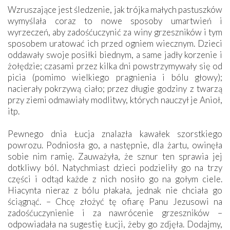
Wzruszające jest śledzenie, jak trójka małych pastuszków
wymyślała coraz to nowe sposoby umartwień i
wyrzeczeń, aby zadośćuczynić za winy grzeszników i tym
sposobem uratować ich przed ogniem wiecznym. Dzieci
oddawały swoje posiłki biednym, a same jadły korzenie i
żołędzie; czasami przez kilka dni powstrzymywały się od
picia (pomimo wielkiego pragnienia i bólu głowy);
nacierały pokrzywą ciało; przez długie godziny z twarzą
przy ziemi odmawiały modlitwy, których nauczył je Anioł,
itp.
Pewnego dnia Łucja znalazła kawałek szorstkiego
powrozu. Podniosła go, a następnie, dla żartu, owinęła
sobie nim ramię. Zauważyła, że sznur ten sprawia jej
dotkliwy ból. Natychmiast dzieci podzieliły go na trzy
części i odtąd każde z nich nosiło go na gołym ciele.
Hiacynta nieraz z bólu płakała, jednak nie chciała go
ściągnąć. – Chcę złożyć tę ofiarę Panu Jezusowi na
zadośćuczynienie i za nawrócenie grzeszników –
odpowiadała na sugestię Łucji, żeby go zdjęła. Dodajmy,