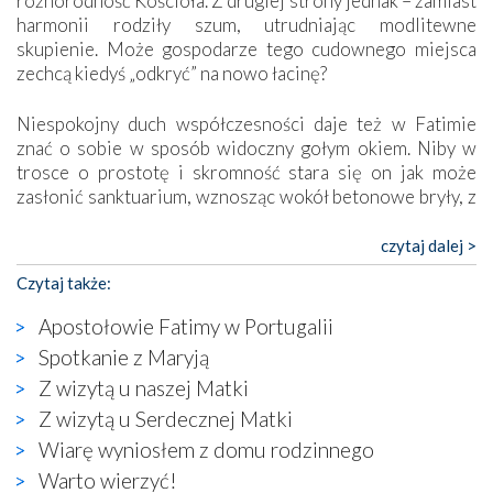
różnorodność Kościoła. Z drugiej strony jednak – zamiast
harmonii rodziły szum, utrudniając modlitewne
skupienie. Może gospodarze tego cudownego miejsca
zechcą kiedyś „odkryć” na nowo łacinę?
Niespokojny duch współczesności daje też w Fatimie
znać o sobie w sposób widoczny gołym okiem. Niby w
trosce o prostotę i skromność stara się on jak może
zasłonić sanktuarium, wznosząc wokół betonowe bryły, z
których niektóre nawet zostały poświęcone jako miejsca
katolickiego kultu. Tylko co wspólnego z żywą,
czytaj dalej >
autentyczną wiarą mogą mieć płaskie, szare bunkry albo
Czytaj także:
kaplice, w których Tabernakulum przypomina bardziej
skrzynkę na narzędzia? Albo co powiedzieć o ustawionym
Apostołowie Fatimy w Portugalii
tuż przy nowej bazylice wielkim krzyżu, na którym
Spotkanie z Maryją
zamiast Chrystusa umieszczono dziwaczną postać jakby
Z wizytą u naszej Matki
wyjętą ze starożytnych hieroglifów? W kulturowym
kontekście naszych czasów to raczej karykatura niż godny
Z wizytą u Serdecznej Matki
wizerunek Zbawiciela…
Wiarę wyniosłem z domu rodzinnego
Zatem nawet w bezpośrednim otoczeniu sanktuarium
Warto wierzyć!
naocznie przekonaliśmy się, że wewnątrz Kościoła toczy