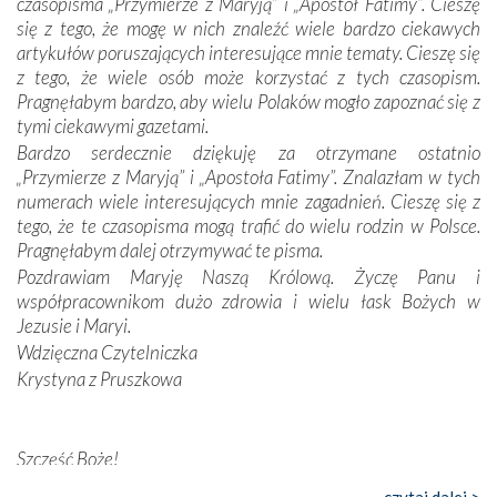
czasopisma „Przymierze z Maryją” i „Apostoł Fatimy”. Cieszę
Dzieje Portugalii to również historia wierności Bogu i
się z tego, że mogę w nich znaleźć wiele bardzo ciekawych
odstępstw, także w życiu władców. Trudne momenty w
artykułów poruszających interesujące mnie tematy. Cieszę się
wymiarze tak osobistym, jak i zbiorowym, przypominają o
z tego, że wiele osób może korzystać z tych czasopism.
konieczności ciągłego zabiegania o własną duszę i o łaskę
Pragnęłabym bardzo, aby wielu Polaków mogło zapoznać się z
Opatrzności. Wierność przynosi pomyślność –
tymi ciekawymi gazetami.
przynajmniej w życiu duchowym. Odstępstwo owocuje
Bardzo serdecznie dziękuję za otrzymane ostatnio
nieszczęściem i śmiercią. Te uniwersalne prawdy
„Przymierze z Maryją” i „Apostoła Fatimy”. Znalazłam w tych
przychodziły na myśl, gdy słuchaliśmy opowieści
numerach wiele interesujących mnie zagadnień. Cieszę się z
przewodników o portugalskich monarchach i wodzach,
tego, że te czasopisma mogą trafić do wielu rodzin w Polsce.
zwycięskich bitwach i nieszczęśliwych losach grzesznych
Pragnęłabym dalej otrzymywać te pisma.
kochanków.
Pozdrawiam Maryję Naszą Królową. Życzę Panu i
współpracownikom dużo zdrowia i wielu łask Bożych w
Byli tym razem pośród Apostołów Fatimy reprezentanci
Jezusie i Maryi.
każdego spośród żyjących pokoleń. Najmłodszy uczestnik
Wdzięczna Czytelniczka
liczył sobie 13 lat, zaś senior, pan Zdzisław – już 94.
–
Krystyna z Pruszkowa
Całe życie marzyłem, by tu przyjechać
– przyznał w
rozmowie.
Nasza pielgrzymka nie byłaby tak bogata w duchową treść
Szczęść Boże!
bez obecności duszpasterza – księdza Krzysztofa.
Bardzo dziękuję za przysyłanie mi „Przymierza z Maryją”. Jest