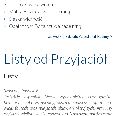
Dobro zawsze wraca
się ogromna walka o kształt katolicyzmu i o serca
wierzących. Do czego to zmaganie może prowadzić,
Matka Boża czuwa nade mną
widzieliśmy w urokliwym, niewielkim mieście Obidos,
Śląska wierność
gdzie w miejscu dawnego kościoła działa dzisiaj…
Opatrzność Boża czuwa nade mną
księgarnia.
wszystkie z działu Apostolat Fatimy >
Nasze pielgrzymkowe wyprawy, których celem były
wspaniałe klasztory w miasteczku Alcobaça czy w Batalhi,
przeniosły nas do czasów, gdy świątynie bez wątpienia
Listy od Przyjaciół
wznoszono na chwałę Bożą, na przykład – w podzięce za
Opatrznościową pomoc w wygranej bitwie o
niepodległość kraju. Zachwyt budziła potężna, a zarazem
misterna architektura tych monumentalnych dzieł,
Listy
wspaniałe zdobienia, dbałość ich twórców o detale,
połączenie talentów z wytrwałością i pracowitością
Szanowni Państwo!
budowniczych.
Jesteście wspaniali! Wasze wydawnictwa oraz gazetki,
broszury i ulotki wzmacniają naszą duchowość i informują o
Podążyliśmy też śladami fatimskich wizjonerów – Łucji
wielu faktach oraz miejscach objawień Maryjnych. Artykuły
dos Santos oraz świętych Hiacynty i Franciszka Marto.
czytam z wielkim zainteresowaniem. Naprawdę bardzo cenię
Modliliśmy się przy ich grobach. Odprawiliśmy Drogę