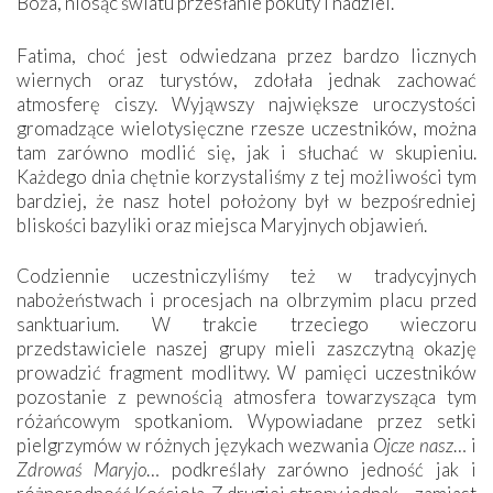
Boża, niosąc światu przesłanie pokuty i nadziei.
Fatima, choć jest odwiedzana przez bardzo licznych
wiernych oraz turystów, zdołała jednak zachować
atmosferę ciszy. Wyjąwszy największe uroczystości
gromadzące wielotysięczne rzesze uczestników, można
tam zarówno modlić się, jak i słuchać w skupieniu.
Każdego dnia chętnie korzystaliśmy z tej możliwości tym
bardziej, że nasz hotel położony był w bezpośredniej
bliskości bazyliki oraz miejsca Maryjnych objawień.
Codziennie uczestniczyliśmy też w tradycyjnych
nabożeństwach i procesjach na olbrzymim placu przed
sanktuarium. W trakcie trzeciego wieczoru
przedstawiciele naszej grupy mieli zaszczytną okazję
prowadzić fragment modlitwy. W pamięci uczestników
pozostanie z pewnością atmosfera towarzysząca tym
różańcowym spotkaniom. Wypowiadane przez setki
pielgrzymów w różnych językach wezwania
Ojcze nasz
… i
Zdrowaś Maryjo
… podkreślały zarówno jedność jak i