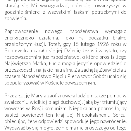
starają się Mi wynagradzać, obiecuję towarzyszyć w
godzinie śmierci z wszystkimi łaskami potrzebnymi do
zbawienia.
Zaprowadzenie nowego nabożeństwa wymagało
energicznego działania. Tego na początku brakło
przełożonym Łucji. Toteż, gdy 15 lutego 1926 roku w
Pontevedra ukazało się jej Dziecię Jezus i zapytało, czy
rozpowszechniła już nabożeństwo, o które prosiła Jego
Najświętsza Matka, Łucja mogła jedynie opowiedzieć o
przeszkodach, na jakie natrafiła. Za zachętą Zbawiciela z
czasem Nabożeństwo Pięciu Pierwszych Sobót udało się
spopularyzować w Kościele powszechnym.
Przez Łucję Maryja zaofiarowała ludziom także pomoc w
zwalczeniu wielkiej plagi duchowej, jaką był triumfujący
wówczas w Rosji komunizm. Niepokalana poprosiła, by
papież powierzył ten kraj Jej Niepokalanemu Sercu,
obiecując, że w odpowiedzi spowoduje jego nawrócenie.
Wydawać by się mogło, że nie ma nic prostszego od tego