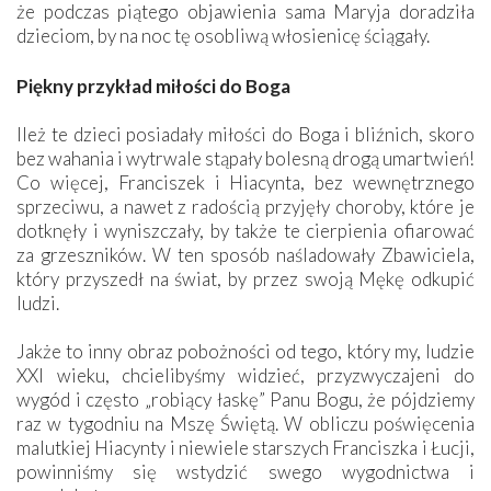
że podczas piątego objawienia sama Maryja doradziła
dzieciom, by na noc tę osobliwą włosienicę ściągały.
Piękny przykład miłości do Boga
Ileż te dzieci posiadały miłości do Boga i bliźnich, skoro
bez wahania i wytrwale stąpały bolesną drogą umartwień!
Co więcej, Franciszek i Hiacynta, bez wewnętrznego
sprzeciwu, a nawet z radością przyjęły choroby, które je
dotknęły i wyniszczały, by także te cierpienia ofiarować
za grzeszników. W ten sposób naśladowały Zbawiciela,
który przyszedł na świat, by przez swoją Mękę odkupić
ludzi.
Jakże to inny obraz pobożności od tego, który my, ludzie
XXI wieku, chcielibyśmy widzieć, przyzwyczajeni do
wygód i często „robiący łaskę” Panu Bogu, że pójdziemy
raz w tygodniu na Mszę Świętą. W obliczu poświęcenia
malutkiej Hiacynty i niewiele starszych Franciszka i Łucji,
powinniśmy się wstydzić swego wygodnictwa i