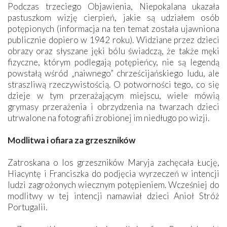
Podczas trzeciego Objawienia, Niepokalana ukazała
pastuszkom wizję cierpień, jakie są udziałem osób
potępionych (informacja na ten temat została ujawniona
publicznie dopiero w 1942 roku). Widziane przez dzieci
obrazy oraz słyszane jęki bólu świadczą, że także męki
fizyczne, którym podlegają potępieńcy, nie są legendą
powstałą wśród „naiwnego” chrześcijańskiego ludu, ale
straszliwą rzeczywistością. O potworności tego, co się
dzieje w tym przerażającym miejscu, wiele mówią
grymasy przerażenia i obrzydzenia na twarzach dzieci
utrwalone na fotografii zrobionej im niedługo po wizji.
Modlitwa i ofiara za grzeszników
Zatroskana o los grzeszników Maryja zachęcała Łucję,
Hiacyntę i Franciszka do podjęcia wyrzeczeń w intencji
ludzi zagrożonych wiecznym potępieniem. Wcześniej do
modlitwy w tej intencji namawiał dzieci Anioł Stróż
Portugalii.