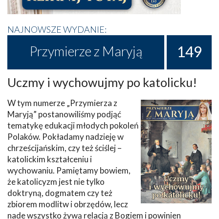
NAJNOWSZE WYDANIE:
149
Przymierze z Maryją
Uczmy i wychowujmy po katolicku!
W tym numerze „Przymierza z
Maryją” postanowiliśmy podjąć
tematykę edukacji młodych pokoleń
Polaków. Pokładamy nadzieję w
chrześcijańskim, czy też ściślej –
katolickim kształceniu i
wychowaniu. Pamiętamy bowiem,
że katolicyzm jest nie tylko
doktryną, dogmatem czy też
zbiorem modlitw i obrzędów, lecz
nade wszystko żywą relacją z Bogiem i powinien