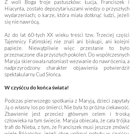
Z woli Boga troje pastuszków: Łucja, Franciszek i
Hiacynta, zostało depozytariuszami wiedzy o przyszłych
wydarzeniach; o karze, która miała dotknąć ludzi, jeżeli
się nie nawrócą.
Aż do lat 60-tych XX wieku treści tzw. Trzeciej części
Tajemnicy Fatimskiej nie znali ani biskupi, ani kolejni
papieże. Niewątpliwie więc przesłanie to było
przeznaczone dla przyszłych pokoleń. Do współczesnych
Maryja skierowała natomiast wezwanie do nawrócenia, a
nadprzyrodzony charakter objawienia potwierdził
spektakularny Cud Słońca.
W czyśćcu do końca świata!
Podczas pierwszego spotkania z Maryją, dzieci zapytały
Ją o własny los po śmierci. Nie była to próżna ciekawość.
Zbawienie jest przecież głównym celem i troską
człowieka na tym świecie. Maryja obiecała, że cała trójka
trafi do Nieba, z tym, że Franciszek musi jeszcze zmówić
wiele Różańców, jeżeli chce uniknąć pobytu w czyśćcu.