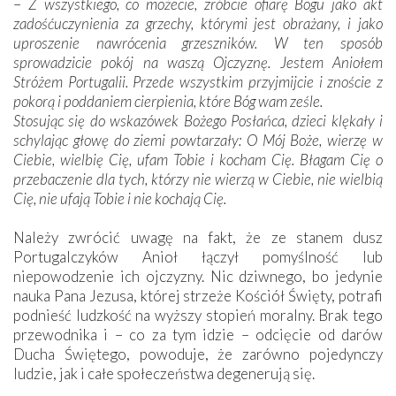
–
Z wszystkiego, co możecie, zróbcie ofiarę Bogu jako akt
zadośćuczynienia za grzechy, którymi jest obrażany, i jako
uproszenie nawrócenia grzeszników. W ten sposób
sprowadzicie pokój na waszą Ojczyznę. Jestem Aniołem
Stróżem Portugalii. Przede wszystkim przyjmijcie i znoście z
pokorą i poddaniem cierpienia, które Bóg wam ześle.
Stosując się do wskazówek Bożego Posłańca, dzieci klękały i
schylając głowę do ziemi powtarzały: O Mój Boże, wierzę w
Ciebie, wielbię Cię, ufam Tobie i kocham Cię. Błagam Cię o
przebaczenie dla tych, którzy nie wierzą w Ciebie, nie wielbią
Cię, nie ufają Tobie i nie kochają Cię.
Należy zwrócić uwagę na fakt, że ze stanem dusz
Portugalczyków Anioł łączył pomyślność lub
niepowodzenie ich ojczyzny. Nic dziwnego, bo jedynie
nauka Pana Jezusa, której strzeże Kościół Święty, potrafi
podnieść ludzkość na wyższy stopień moralny. Brak tego
przewodnika i – co za tym idzie – odcięcie od darów
Ducha Świętego, powoduje, że zarówno pojedynczy
ludzie, jak i całe społeczeństwa degenerują się.