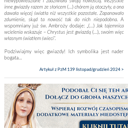
niewypowiedziane i zadziwiała swoją nowością. Wszystkie
inne gwiazdy razem ze słońcem
(…)
chórem ją otoczyły, a ona
dawała więcej światła niż wszystkie pozostałe. Zapanowało
zdumienie, skąd ta nowość tak do nich niepodobna
. A
wspomniany już św. Ambroży dodaje: „(…)
Jak tajemnica
wcielenia wskazuje
–
Chrystus jest gwiazdą
(…),
swoim więc
własnym światłem świeci”.
Podziwiajmy więc gwiazdy! Ich symbolika jest nader
bogata…
Artykuł z PzM 139 listopad/grudzień 2024 >