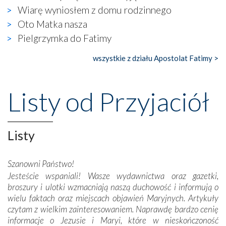
widzieliśmy w urokliwym, niewielkim mieście Obidos,
Wiarę wyniosłem z domu rodzinnego
gdzie w miejscu dawnego kościoła działa dzisiaj…
Oto Matka nasza
księgarnia.
Pielgrzymka do Fatimy
Nasze pielgrzymkowe wyprawy, których celem były
wszystkie z działu Apostolat Fatimy >
wspaniałe klasztory w miasteczku Alcobaça czy w Batalhi,
przeniosły nas do czasów, gdy świątynie bez wątpienia
wznoszono na chwałę Bożą, na przykład – w podzięce za
Listy od Przyjaciół
Opatrznościową pomoc w wygranej bitwie o
niepodległość kraju. Zachwyt budziła potężna, a zarazem
misterna architektura tych monumentalnych dzieł,
wspaniałe zdobienia, dbałość ich twórców o detale,
Listy
połączenie talentów z wytrwałością i pracowitością
budowniczych.
Szanowni Państwo!
Jesteście wspaniali! Wasze wydawnictwa oraz gazetki,
Podążyliśmy też śladami fatimskich wizjonerów – Łucji
broszury i ulotki wzmacniają naszą duchowość i informują o
dos Santos oraz świętych Hiacynty i Franciszka Marto.
wielu faktach oraz miejscach objawień Maryjnych. Artykuły
Modliliśmy się przy ich grobach. Odprawiliśmy Drogę
czytam z wielkim zainteresowaniem. Naprawdę bardzo cenię
Krzyżową w ich rodzinnych stronach, odwiedziliśmy
informacje o Jezusie i Maryi, które w nieskończoność
domy, w których żyli.