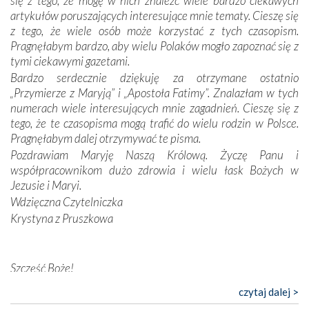
się z tego, że mogę w nich znaleźć wiele bardzo ciekawych
wymiarze tak osobistym, jak i zbiorowym, przypominają o
artykułów poruszających interesujące mnie tematy. Cieszę się
konieczności ciągłego zabiegania o własną duszę i o łaskę
z tego, że wiele osób może korzystać z tych czasopism.
Opatrzności. Wierność przynosi pomyślność –
Pragnęłabym bardzo, aby wielu Polaków mogło zapoznać się z
przynajmniej w życiu duchowym. Odstępstwo owocuje
tymi ciekawymi gazetami.
nieszczęściem i śmiercią. Te uniwersalne prawdy
Bardzo serdecznie dziękuję za otrzymane ostatnio
przychodziły na myśl, gdy słuchaliśmy opowieści
„Przymierze z Maryją” i „Apostoła Fatimy”. Znalazłam w tych
przewodników o portugalskich monarchach i wodzach,
numerach wiele interesujących mnie zagadnień. Cieszę się z
zwycięskich bitwach i nieszczęśliwych losach grzesznych
tego, że te czasopisma mogą trafić do wielu rodzin w Polsce.
kochanków.
Pragnęłabym dalej otrzymywać te pisma.
Pozdrawiam Maryję Naszą Królową. Życzę Panu i
Byli tym razem pośród Apostołów Fatimy reprezentanci
współpracownikom dużo zdrowia i wielu łask Bożych w
każdego spośród żyjących pokoleń. Najmłodszy uczestnik
Jezusie i Maryi.
liczył sobie 13 lat, zaś senior, pan Zdzisław – już 94.
–
Wdzięczna Czytelniczka
Całe życie marzyłem, by tu przyjechać
– przyznał w
Krystyna z Pruszkowa
rozmowie.
Nasza pielgrzymka nie byłaby tak bogata w duchową treść
Szczęść Boże!
bez obecności duszpasterza – księdza Krzysztofa.
Oprócz zapewnienia nam możliwości codziennego
Bardzo dziękuję za przysyłanie mi „Przymierza z Maryją”. Jest
czytaj dalej >
wysłuchania Mszy Świętej, dawał on wyrazy swej
to pismo, które bardzo sobie cenię i szanuję. Redagujecie