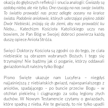
okazją do głębszych refleksji i snucia analogii:
Gwiazdy są
ozdobą nieba, ale nie tylko. One rzucają na nas swoje światło.
To światło prowadzi nas przez odległe oceany na krańce
świata. Podobnie aniołowie, których uderzające piękno zdobi
Dwór Niebieski, zniżają się do ziemi, aby nas prowadzić ku
Niebu…
Katechizm Kościoła Katolickiego uczy nas
bowiem, że Pan Bóg w Swojej dobroci powierza każdą
duszę opiece Anioła Stróża.
Święci Doktorzy Kościoła są zgodni co do tego, że ciała
niebieskie są obrazem wybranych Bożych. I tego się
trzymajmy! Nie bądźmy jak ci poganie, którzy oddawali
gwiazdom kult należny tylko Bogu!
Pismo Święte ukazuje nam Lucyfera – niegdyś
najjaśniejszą z niebiańskich gwiazd, najwspanialszego z
aniołów, spadającego – po buncie przeciw Bogu – w
otchłań piekielną i ciągnącego za sobą legiony złych
duchów. W Nowym Testamencie czytamy o gwiazdach,
które spadną z nieba. Ale te gwiazdy, to nie tylko upadli