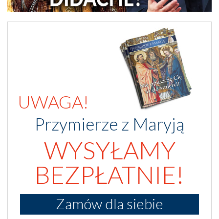
UWAGA!
Przymierze z Maryją
WYSYŁAMY
BEZPŁATNIE!
Zamów dla siebie