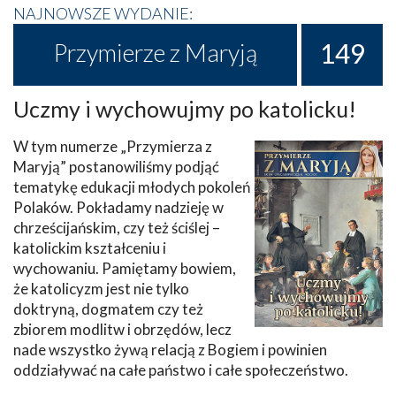
NAJNOWSZE WYDANIE:
149
Przymierze z Maryją
Uczmy i wychowujmy po katolicku!
W tym numerze „Przymierza z
Maryją” postanowiliśmy podjąć
tematykę edukacji młodych pokoleń
Polaków. Pokładamy nadzieję w
chrześcijańskim, czy też ściślej –
katolickim kształceniu i
wychowaniu. Pamiętamy bowiem,
że katolicyzm jest nie tylko
doktryną, dogmatem czy też
zbiorem modlitw i obrzędów, lecz
nade wszystko żywą relacją z Bogiem i powinien
oddziaływać na całe państwo i całe społeczeństwo.