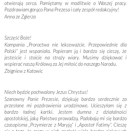
otwierają serca. Pamiętamy w modlitwie o Waszej pracy.
Pozdrawiam gorąco Pana Prezesa i cały zespół redakcyjny!
W miejscu objawień Matki Bożej zapaliliśmy świece
Anna ze Zgierza
przywiezione wraz z intencjami powierzonymi nam przez
Darczyńców w ramach akcji „Twoje światło w Fatimie”.
Podczas tej kilkudniowej wyprawy na każdym kroku
spotykaliśmy się z serdeczną otwartością
Szczęść Boże!
Portugalczyków. Podziwialiśmy ich ludową sztukę i
Kampania „Proroctwa nie lekceważcie. Przepowiednie dla
zwyczaje. Mimo że nasze kraje są od siebie bardzo
Polski” jest wspaniała. Popieram ją i bardzo się cieszę, że
oddalone, w żaden sposób nie czuliśmy się obco.
jesteście i stoicie na straży wiary. Musimy dziękować i
Sprawiła to oczywiście sama Matka Boża, ale też
wspierać naszą Królową za Jej miłość do naszego Narodu.
kulturowa bliskość biorąca swój początek w naszej
Zbigniew z Katowic
wspólnej wierze. Podczas wyjazdów do historycznych
miejsc, które znalazły się na trasie naszej pielgrzymki,
mieliśmy okazję przekonać się, że Maryja swoją opieką
Niech będzie pochwalony Jezus Chrystus!
otacza nie tylko nasz naród, lecz wszystkie nacje, które
Szanowny Panie Prezesie, dziękuję bardzo serdecznie za
się Jej ufnie oddają, a także każdą osobę, która zawierza
przesłane mi pozdrowienia urodzinowe. Ucieszyłam się z
Jej siebie oraz swych bliskich.
bardzo ładnej kartki. Jestem dumna z działalności
apostolskiej, jaką Państwo prowadzą. Podobają mi się bardzo
Dzieje Portugalii to również historia wierności Bogu i
czasopisma „Przymierze z Maryją” i „Apostoł Fatimy”. Cieszę
odstępstw, także w życiu władców. Trudne momenty w