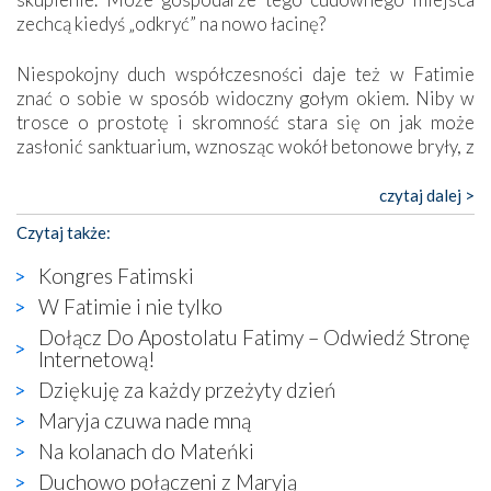
zechcą kiedyś „odkryć” na nowo łacinę?
Niespokojny duch współczesności daje też w Fatimie
znać o sobie w sposób widoczny gołym okiem. Niby w
trosce o prostotę i skromność stara się on jak może
zasłonić sanktuarium, wznosząc wokół betonowe bryły, z
których niektóre nawet zostały poświęcone jako miejsca
katolickiego kultu. Tylko co wspólnego z żywą,
czytaj dalej >
autentyczną wiarą mogą mieć płaskie, szare bunkry albo
Czytaj także:
kaplice, w których Tabernakulum przypomina bardziej
skrzynkę na narzędzia? Albo co powiedzieć o ustawionym
Kongres Fatimski
tuż przy nowej bazylice wielkim krzyżu, na którym
W Fatimie i nie tylko
zamiast Chrystusa umieszczono dziwaczną postać jakby
Dołącz Do Apostolatu Fatimy – Odwiedź Stronę
wyjętą ze starożytnych hieroglifów? W kulturowym
Internetową!
kontekście naszych czasów to raczej karykatura niż godny
wizerunek Zbawiciela…
Dziękuję za każdy przeżyty dzień
Zatem nawet w bezpośrednim otoczeniu sanktuarium
Maryja czuwa nade mną
naocznie przekonaliśmy się, że wewnątrz Kościoła toczy
Na kolanach do Mateńki
się ogromna walka o kształt katolicyzmu i o serca
Duchowo połączeni z Maryją
wierzących. Do czego to zmaganie może prowadzić,