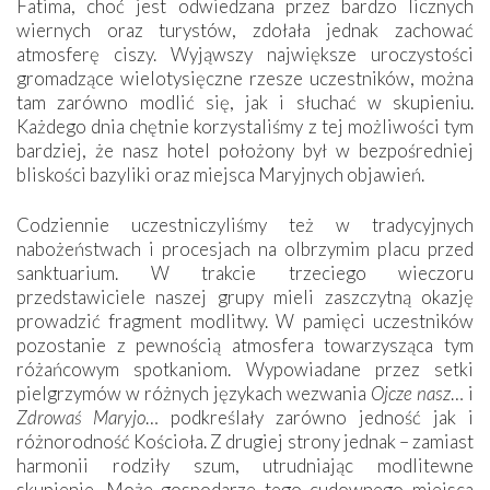
Fatima, choć jest odwiedzana przez bardzo licznych
wiernych oraz turystów, zdołała jednak zachować
atmosferę ciszy. Wyjąwszy największe uroczystości
gromadzące wielotysięczne rzesze uczestników, można
tam zarówno modlić się, jak i słuchać w skupieniu.
Każdego dnia chętnie korzystaliśmy z tej możliwości tym
bardziej, że nasz hotel położony był w bezpośredniej
bliskości bazyliki oraz miejsca Maryjnych objawień.
Codziennie uczestniczyliśmy też w tradycyjnych
nabożeństwach i procesjach na olbrzymim placu przed
sanktuarium. W trakcie trzeciego wieczoru
przedstawiciele naszej grupy mieli zaszczytną okazję
prowadzić fragment modlitwy. W pamięci uczestników
pozostanie z pewnością atmosfera towarzysząca tym
różańcowym spotkaniom. Wypowiadane przez setki
pielgrzymów w różnych językach wezwania
Ojcze nasz
… i
Zdrowaś Maryjo
… podkreślały zarówno jedność jak i
różnorodność Kościoła. Z drugiej strony jednak – zamiast
harmonii rodziły szum, utrudniając modlitewne
skupienie. Może gospodarze tego cudownego miejsca