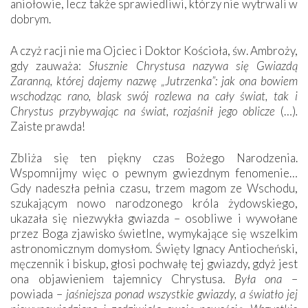
aniołowie, lecz także sprawiedliwi, którzy nie wytrwali w
dobrym.
A czyż racji nie ma Ojciec i Doktor Kościoła, św. Ambroży,
gdy zauważa:
Słusznie Chrystusa nazywa się Gwiazdą
Zaranną, której dajemy nazwę „Jutrzenka”: jak ona bowiem
wschodząc rano, blask swój rozlewa na cały świat, tak i
Chrystus przybywając na świat, rozjaśnił jego oblicze
(…)
.
Zaiste prawda!
Zbliża się ten piękny czas Bożego Narodzenia.
Wspomnijmy więc o pewnym gwiezdnym fenomenie…
Gdy nadeszła pełnia czasu, trzem magom ze Wschodu,
szukającym nowo narodzonego króla żydowskiego,
ukazała się niezwykła gwiazda – osobliwe i wywołane
przez Boga zjawisko świetlne, wymykające się wszelkim
astronomicznym domysłom. Święty Ignacy Antiocheński,
męczennik i biskup, głosi pochwałę tej gwiazdy, gdyż jest
ona objawieniem tajemnicy Chrystusa.
Była ona
–
powiada –
jaśniejsza ponad wszystkie gwiazdy, a światło jej