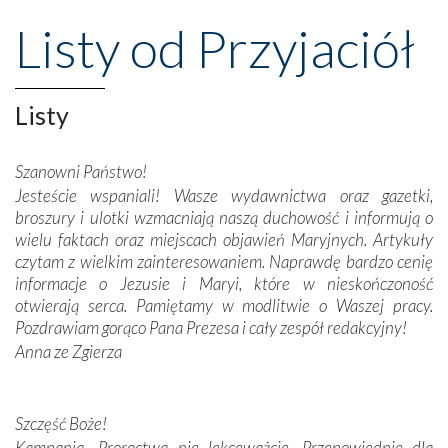
przeniosły nas do czasów, gdy świątynie bez wątpienia
Listy od Przyjaciół
wznoszono na chwałę Bożą, na przykład – w podzięce za
Opatrznościową pomoc w wygranej bitwie o
niepodległość kraju. Zachwyt budziła potężna, a zarazem
misterna architektura tych monumentalnych dzieł,
Listy
wspaniałe zdobienia, dbałość ich twórców o detale,
połączenie talentów z wytrwałością i pracowitością
Szanowni Państwo!
budowniczych.
Jesteście wspaniali! Wasze wydawnictwa oraz gazetki,
broszury i ulotki wzmacniają naszą duchowość i informują o
Podążyliśmy też śladami fatimskich wizjonerów – Łucji
wielu faktach oraz miejscach objawień Maryjnych. Artykuły
dos Santos oraz świętych Hiacynty i Franciszka Marto.
czytam z wielkim zainteresowaniem. Naprawdę bardzo cenię
Modliliśmy się przy ich grobach. Odprawiliśmy Drogę
informacje o Jezusie i Maryi, które w nieskończoność
Krzyżową w ich rodzinnych stronach, odwiedziliśmy
otwierają serca. Pamiętamy w modlitwie o Waszej pracy.
domy, w których żyli.
Pozdrawiam gorąco Pana Prezesa i cały zespół redakcyjny!
Anna ze Zgierza
W miejscu objawień Matki Bożej zapaliliśmy świece
przywiezione wraz z intencjami powierzonymi nam przez
Darczyńców w ramach akcji „Twoje światło w Fatimie”.
Podczas tej kilkudniowej wyprawy na każdym kroku
Szczęść Boże!
spotykaliśmy się z serdeczną otwartością
Kampania „Proroctwa nie lekceważcie. Przepowiednie dla