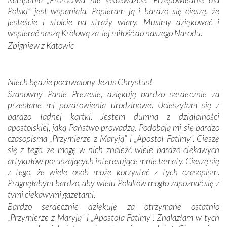
Portugalczyków. Podziwialiśmy ich ludową sztukę i
Polski” jest wspaniała. Popieram ją i bardzo się cieszę, że
zwyczaje. Mimo że nasze kraje są od siebie bardzo
jesteście i stoicie na straży wiary. Musimy dziękować i
oddalone, w żaden sposób nie czuliśmy się obco.
wspierać naszą Królową za Jej miłość do naszego Narodu.
Sprawiła to oczywiście sama Matka Boża, ale też
Zbigniew z Katowic
kulturowa bliskość biorąca swój początek w naszej
wspólnej wierze. Podczas wyjazdów do historycznych
miejsc, które znalazły się na trasie naszej pielgrzymki,
Niech będzie pochwalony Jezus Chrystus!
mieliśmy okazję przekonać się, że Maryja swoją opieką
Szanowny Panie Prezesie, dziękuję bardzo serdecznie za
otacza nie tylko nasz naród, lecz wszystkie nacje, które
przesłane mi pozdrowienia urodzinowe. Ucieszyłam się z
się Jej ufnie oddają, a także każdą osobę, która zawierza
bardzo ładnej kartki. Jestem dumna z działalności
Jej siebie oraz swych bliskich.
apostolskiej, jaką Państwo prowadzą. Podobają mi się bardzo
czasopisma „Przymierze z Maryją” i „Apostoł Fatimy”. Cieszę
Dzieje Portugalii to również historia wierności Bogu i
się z tego, że mogę w nich znaleźć wiele bardzo ciekawych
odstępstw, także w życiu władców. Trudne momenty w
artykułów poruszających interesujące mnie tematy. Cieszę się
wymiarze tak osobistym, jak i zbiorowym, przypominają o
z tego, że wiele osób może korzystać z tych czasopism.
konieczności ciągłego zabiegania o własną duszę i o łaskę
Pragnęłabym bardzo, aby wielu Polaków mogło zapoznać się z
Opatrzności. Wierność przynosi pomyślność –
tymi ciekawymi gazetami.
przynajmniej w życiu duchowym. Odstępstwo owocuje
Bardzo serdecznie dziękuję za otrzymane ostatnio
nieszczęściem i śmiercią. Te uniwersalne prawdy
„Przymierze z Maryją” i „Apostoła Fatimy”. Znalazłam w tych
przychodziły na myśl, gdy słuchaliśmy opowieści