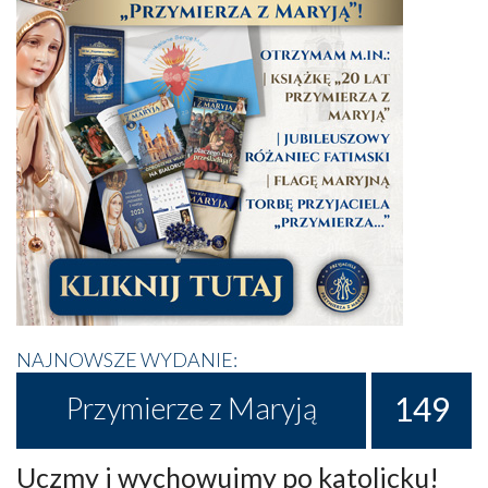
NAJNOWSZE WYDANIE:
149
Przymierze z Maryją
Uczmy i wychowujmy po katolicku!