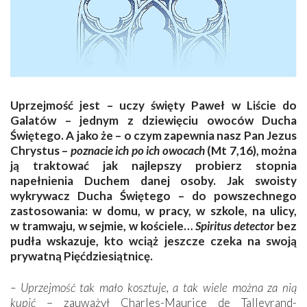
Uprzejmość jest – uczy święty Paweł w Liście do
Galatów – jednym z dziewięciu owoców Ducha
Świętego. A jako że – o czym zapewnia nasz Pan Jezus
Chrystus –
poznacie ich po ich owocach
(Mt 7,16), można
ją traktować jak najlepszy probierz stopnia
napełnienia Duchem danej osoby. Jak swoisty
wykrywacz Ducha Świętego – do powszechnego
zastosowania: w domu, w pracy, w szkole, na ulicy,
w tramwaju, w sejmie, w kościele…
Spiritus detector
bez
pudła wskazuje, kto wciąż jeszcze czeka na swoją
prywatną Pięćdziesiątnicę.
– Uprzejmość tak mało kosztuje, a tak wiele można za nią
kupić
– zauważył Charles-Maurice de Talleyrand-