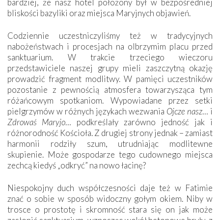
bardziej, że nasz hotel położony był w bezpośredniej
bliskości bazyliki oraz miejsca Maryjnych objawień.
Codziennie uczestniczyliśmy też w tradycyjnych
nabożeństwach i procesjach na olbrzymim placu przed
sanktuarium. W trakcie trzeciego wieczoru
przedstawiciele naszej grupy mieli zaszczytną okazję
prowadzić fragment modlitwy. W pamięci uczestników
pozostanie z pewnością atmosfera towarzysząca tym
różańcowym spotkaniom. Wypowiadane przez setki
pielgrzymów w różnych językach wezwania
Ojcze nasz
… i
Zdrowaś Maryjo
… podkreślały zarówno jedność jak i
różnorodność Kościoła. Z drugiej strony jednak – zamiast
harmonii rodziły szum, utrudniając modlitewne
skupienie. Może gospodarze tego cudownego miejsca
zechcą kiedyś „odkryć” na nowo łacinę?
Niespokojny duch współczesności daje też w Fatimie
znać o sobie w sposób widoczny gołym okiem. Niby w
trosce o prostotę i skromność stara się on jak może