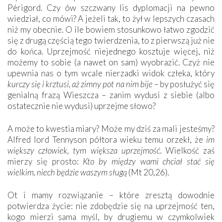
Périgord. Czy ów szczwany lis dyplomacji na pewno
wiedział, co mówi? A jeżeli tak, to żył w lepszych czasach
niż my obecnie. O ile bowiem stosunkowo łatwo zgodzić
się z drugą częścią tego twierdzenia, to z pierwszą już nie
do końca. Uprzejmość niejednego kosztuje więcej, niż
możemy to sobie (a nawet on sam) wyobrazić. Czyż nie
upewnia nas o tym wcale nierzadki widok człeka, który
kurczy się i krztusi, aż zimny pot na nim bije
– by posłużyć się
genialną frazą Wieszcza – zanim wydusi z siebie (albo
ostatecznie nie wydusi) uprzejme słowo?
A może to kwestia miary? Może my dziś za mali jesteśmy?
Alfred lord Tennyson półtora wieku temu orzekł, że
im
większy człowiek, tym większa uprzejmość
. Wielkość zaś
mierzy się prosto:
Kto by między wami chciał stać się
wielkim, niech będzie waszym sługą
(Mt 20,26).
Ot i mamy rozwiązanie – które zresztą dowodnie
potwierdza życie: nie zdobędzie się na uprzejmość ten,
kogo mierzi sama myśl, by drugiemu w czymkolwiek