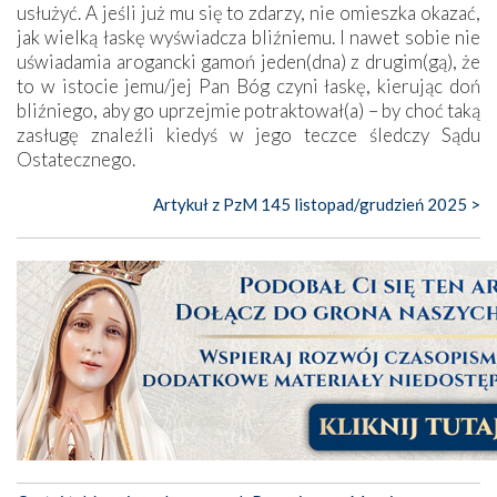
usłużyć. A jeśli już mu się to zdarzy, nie omieszka okazać,
jak wielką łaskę wyświadcza bliźniemu. I nawet sobie nie
uświadamia arogancki gamoń jeden(dna) z drugim(gą), że
to w istocie jemu/jej Pan Bóg czyni łaskę, kierując doń
bliźniego, aby go uprzejmie potraktował(a) – by choć taką
zasługę znaleźli kiedyś w jego teczce śledczy Sądu
Ostatecznego.
Artykuł z PzM 145 listopad/grudzień 2025 >