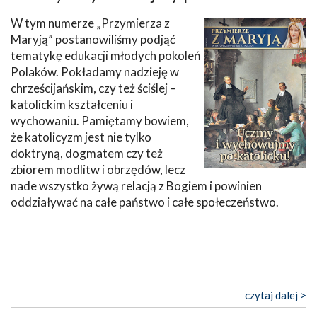
W tym numerze „Przymierza z
Maryją” postanowiliśmy podjąć
tematykę edukacji młodych pokoleń
Polaków. Pokładamy nadzieję w
chrześcijańskim, czy też ściślej –
katolickim kształceniu i
wychowaniu. Pamiętamy bowiem,
że katolicyzm jest nie tylko
doktryną, dogmatem czy też
zbiorem modlitw i obrzędów, lecz
nade wszystko żywą relacją z Bogiem i powinien
oddziaływać na całe państwo i całe społeczeństwo.
czytaj dalej >