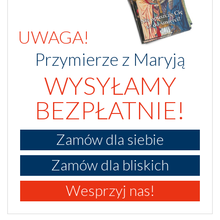
UWAGA!
Przymierze z Maryją
WYSYŁAMY
BEZPŁATNIE!
Zamów dla siebie
Zamów dla bliskich
Wesprzyj nas!