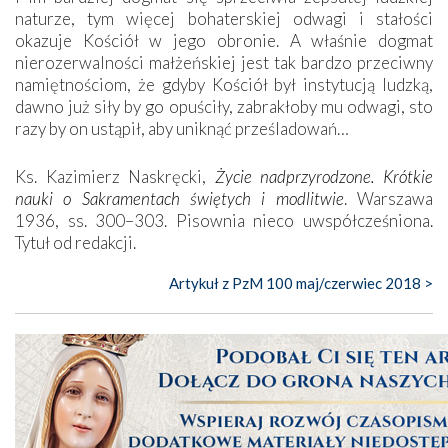
naturze, tym więcej bohaterskiej odwagi i stałości
okazuje Kościół w jego obronie. A właśnie dogmat
nierozerwalności małżeńskiej jest tak bardzo przeciwny
namiętnościom, że gdyby Kościół był instytucją ludzką,
dawno już siły by go opuściły, zabrakłoby mu odwagi, sto
razy by on ustąpił, aby uniknąć prześladowań…
Ks. Kazimierz Naskręcki,
Życie nadprzyrodzone. Krótkie
nauki o Sakramentach świętych i modlitwie
. Warszawa
1936, ss. 300–303. Pisownia nieco uwspółcześniona.
Tytuł od redakcji.
Artykuł z PzM 100 maj/czerwiec 2018 >