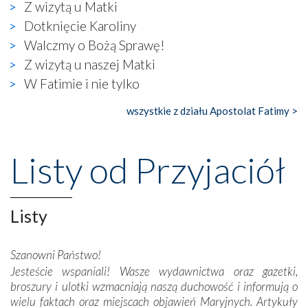
Z wizytą u Matki
naocznie przekonaliśmy się, że wewnątrz Kościoła toczy
Dotknięcie Karoliny
się ogromna walka o kształt katolicyzmu i o serca
wierzących. Do czego to zmaganie może prowadzić,
Walczmy o Bożą Sprawę!
widzieliśmy w urokliwym, niewielkim mieście Obidos,
Z wizytą u naszej Matki
gdzie w miejscu dawnego kościoła działa dzisiaj…
W Fatimie i nie tylko
księgarnia.
wszystkie z działu Apostolat Fatimy >
Nasze pielgrzymkowe wyprawy, których celem były
wspaniałe klasztory w miasteczku Alcobaça czy w Batalhi,
przeniosły nas do czasów, gdy świątynie bez wątpienia
Listy od Przyjaciół
wznoszono na chwałę Bożą, na przykład – w podzięce za
Opatrznościową pomoc w wygranej bitwie o
niepodległość kraju. Zachwyt budziła potężna, a zarazem
misterna architektura tych monumentalnych dzieł,
Listy
wspaniałe zdobienia, dbałość ich twórców o detale,
połączenie talentów z wytrwałością i pracowitością
Szanowni Państwo!
budowniczych.
Jesteście wspaniali! Wasze wydawnictwa oraz gazetki,
broszury i ulotki wzmacniają naszą duchowość i informują o
Podążyliśmy też śladami fatimskich wizjonerów – Łucji
wielu faktach oraz miejscach objawień Maryjnych. Artykuły
dos Santos oraz świętych Hiacynty i Franciszka Marto.