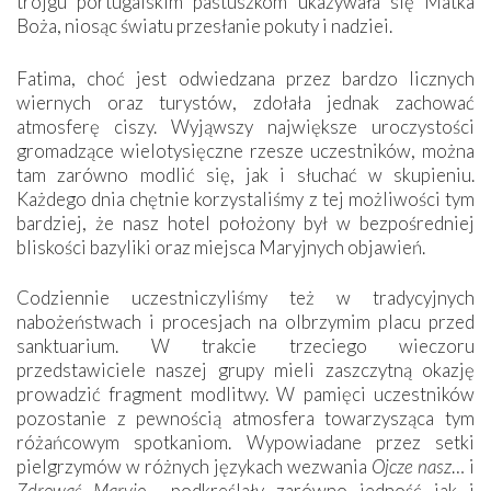
trojgu portugalskim pastuszkom ukazywała się Matka
Boża, niosąc światu przesłanie pokuty i nadziei.
Fatima, choć jest odwiedzana przez bardzo licznych
wiernych oraz turystów, zdołała jednak zachować
atmosferę ciszy. Wyjąwszy największe uroczystości
gromadzące wielotysięczne rzesze uczestników, można
tam zarówno modlić się, jak i słuchać w skupieniu.
Każdego dnia chętnie korzystaliśmy z tej możliwości tym
bardziej, że nasz hotel położony był w bezpośredniej
bliskości bazyliki oraz miejsca Maryjnych objawień.
Codziennie uczestniczyliśmy też w tradycyjnych
nabożeństwach i procesjach na olbrzymim placu przed
sanktuarium. W trakcie trzeciego wieczoru
przedstawiciele naszej grupy mieli zaszczytną okazję
prowadzić fragment modlitwy. W pamięci uczestników
pozostanie z pewnością atmosfera towarzysząca tym
różańcowym spotkaniom. Wypowiadane przez setki
pielgrzymów w różnych językach wezwania
Ojcze nasz
… i
Zdrowaś Maryjo
… podkreślały zarówno jedność jak i