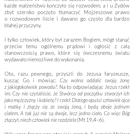
każde małżeństwo kończyło się rozwodem; a i u Żydów
zbyt szeroko poczęto tłumaczyć Mojżeszowe prawo
o rozwodowym liście i dawano go często dla bardzo
błahej przyczyny.
I tylko człowiek, który był zarazem Bogiem, mógł stanąć
przeciw temu ogólnemu prądowi i ogłosić z całą
stanowczością prawo, które się ówczesnemu światu
wydawało niemożliwe do wykonania.
Oto, razu pewnego, przyszli do Jezusa faryzeusze,
kusząc Go i mówiąc:
Czy wolno oddalić swoją żonę
z jakiegokolwiek powodu?
. Na to odpowiadając Jezus rzekł
im
: Czy nie czytaliście, że Stwórca od początku stworzył ich
jako mężczyznę i kobietę? I rzekł: Dlatego opuści człowiek ojca
i matkę i złączy się ze swoją żoną, i będą oboje jednym
ciałem. A tak już nie są dwoje, lecz jedno ciało. Co więc Bóg
złączył, niech człowiek nie rozdziela
(Mt 19,4–6).