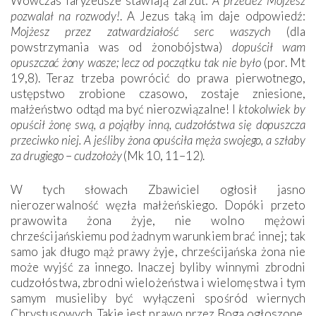
Wówczas faryzeusze stawiają zarzut:
A przecież Mojżesz
pozwalał na rozwody!
. A Jezus taką im daje odpowiedź:
Mojżesz przez zatwardziałość serc waszych
(dla
powstrzymania was od żonobójstwa)
dopuścił wam
opuszczać żony wasze; lecz od początku tak nie było
(por. Mt
19,8). Teraz trzeba powrócić do prawa pierwotnego,
ustępstwo zrobione czasowo, zostaje zniesione,
małżeństwo odtąd ma być nierozwiązalne! I
ktokolwiek by
opuścił żonę swą, a pojąłby inną, cudzołóstwa się dopuszcza
przeciwko niej. A jeśliby żona opuściła męża swojego, a szłaby
za drugiego
–
cudzołoży
(Mk 10, 11–12).
W tych słowach Zbawiciel ogłosił jasno
nierozerwalność węzła małżeńskiego. Dopóki przeto
prawowita żona żyje, nie wolno mężowi
chrześcijańskiemu pod żadnym warunkiem brać innej; tak
samo jak długo mąż prawy żyje, chrześcijańska żona nie
może wyjść za innego. Inaczej byliby winnymi zbrodni
cudzołóstwa, zbrodni wielożeństwa i wielomęstwa i tym
samym musieliby być wyłączeni spośród wiernych
Chrystusowych. Takie jest prawo przez Boga ogłoszone,