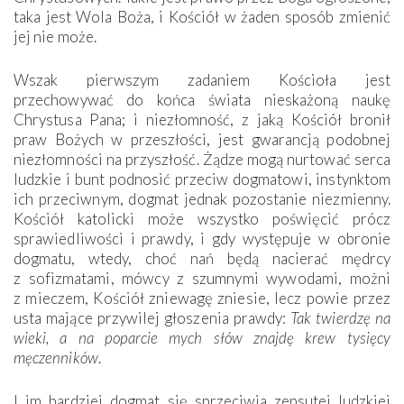
taka jest Wola Boża, i Kościół w żaden sposób zmienić
jej nie może.
Wszak pierwszym zadaniem Kościoła jest
przechowywać do końca świata nieskażoną naukę
Chrystusa Pana; i niezłomność, z jaką Kościół bronił
praw Bożych w przeszłości, jest gwarancją podobnej
niezłomności na przyszłość. Żądze mogą nurtować serca
ludzkie i bunt podnosić przeciw dogmatowi, instynktom
ich przeciwnym, dogmat jednak pozostanie niezmienny.
Kościół katolicki może wszystko poświęcić prócz
sprawiedliwości i prawdy, i gdy występuje w obronie
dogmatu, wtedy, choć nań będą nacierać mędrcy
z sofizmatami, mówcy z szumnymi wywodami, możni
z mieczem, Kościół zniewagę zniesie, lecz powie przez
usta mające przywilej głoszenia prawdy:
Tak twierdzę na
wieki, a na poparcie mych słów znajdę krew tysięcy
męczenników
.
I im bardziej dogmat się sprzeciwia zepsutej ludzkiej