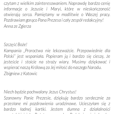
czytam z wielkim zainteresowaniem. Naprawdę bardzo cenię
Modliliśmy się przy ich grobach. Odprawiliśmy Drogę
informacje o Jezusie i Maryi, które w nieskończoność
Krzyżową w ich rodzinnych stronach, odwiedziliśmy
otwierają serca. Pamiętamy w modlitwie o Waszej pracy.
domy, w których żyli.
Pozdrawiam gorąco Pana Prezesa i cały zespół redakcyjny!
Anna ze Zgierza
W miejscu objawień Matki Bożej zapaliliśmy świece
przywiezione wraz z intencjami powierzonymi nam przez
Darczyńców w ramach akcji „Twoje światło w Fatimie”.
Podczas tej kilkudniowej wyprawy na każdym kroku
Szczęść Boże!
spotykaliśmy się z serdeczną otwartością
Kampania „Proroctwa nie lekceważcie. Przepowiednie dla
Portugalczyków. Podziwialiśmy ich ludową sztukę i
Polski” jest wspaniała. Popieram ją i bardzo się cieszę, że
zwyczaje. Mimo że nasze kraje są od siebie bardzo
jesteście i stoicie na straży wiary. Musimy dziękować i
oddalone, w żaden sposób nie czuliśmy się obco.
wspierać naszą Królową za Jej miłość do naszego Narodu.
Sprawiła to oczywiście sama Matka Boża, ale też
Zbigniew z Katowic
kulturowa bliskość biorąca swój początek w naszej
wspólnej wierze. Podczas wyjazdów do historycznych
miejsc, które znalazły się na trasie naszej pielgrzymki,
Niech będzie pochwalony Jezus Chrystus!
mieliśmy okazję przekonać się, że Maryja swoją opieką
Szanowny Panie Prezesie, dziękuję bardzo serdecznie za
otacza nie tylko nasz naród, lecz wszystkie nacje, które
przesłane mi pozdrowienia urodzinowe. Ucieszyłam się z
się Jej ufnie oddają, a także każdą osobę, która zawierza
bardzo ładnej kartki. Jestem dumna z działalności
Jej siebie oraz swych bliskich.