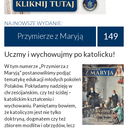
NAJNOWSZE WYDANIE:
149
Przymierze z Maryją
Uczmy i wychowujmy po katolicku!
W tym numerze „Przymierza z
Maryją” postanowiliśmy podjąć
tematykę edukacji młodych pokoleń
Polaków. Pokładamy nadzieję w
chrześcijańskim, czy też ściślej –
katolickim kształceniu i
wychowaniu. Pamiętamy bowiem,
że katolicyzm jest nie tylko
doktryną, dogmatem czy też
zbiorem modlitw i obrzędów, lecz