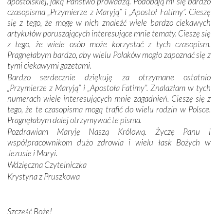
apostolskiej, jaką Państwo prowadzą. Podobają mi się bardzo
czasopisma „Przymierze z Maryją” i „Apostoł Fatimy”. Cieszę
Dzieje Portugalii to również historia wierności Bogu i
się z tego, że mogę w nich znaleźć wiele bardzo ciekawych
odstępstw, także w życiu władców. Trudne momenty w
artykułów poruszających interesujące mnie tematy. Cieszę się
wymiarze tak osobistym, jak i zbiorowym, przypominają o
z tego, że wiele osób może korzystać z tych czasopism.
konieczności ciągłego zabiegania o własną duszę i o łaskę
Pragnęłabym bardzo, aby wielu Polaków mogło zapoznać się z
Opatrzności. Wierność przynosi pomyślność –
tymi ciekawymi gazetami.
przynajmniej w życiu duchowym. Odstępstwo owocuje
Bardzo serdecznie dziękuję za otrzymane ostatnio
nieszczęściem i śmiercią. Te uniwersalne prawdy
„Przymierze z Maryją” i „Apostoła Fatimy”. Znalazłam w tych
przychodziły na myśl, gdy słuchaliśmy opowieści
numerach wiele interesujących mnie zagadnień. Cieszę się z
przewodników o portugalskich monarchach i wodzach,
tego, że te czasopisma mogą trafić do wielu rodzin w Polsce.
zwycięskich bitwach i nieszczęśliwych losach grzesznych
Pragnęłabym dalej otrzymywać te pisma.
kochanków.
Pozdrawiam Maryję Naszą Królową. Życzę Panu i
współpracownikom dużo zdrowia i wielu łask Bożych w
Byli tym razem pośród Apostołów Fatimy reprezentanci
Jezusie i Maryi.
każdego spośród żyjących pokoleń. Najmłodszy uczestnik
Wdzięczna Czytelniczka
liczył sobie 13 lat, zaś senior, pan Zdzisław – już 94.
–
Krystyna z Pruszkowa
Całe życie marzyłem, by tu przyjechać
– przyznał w
rozmowie.
Nasza pielgrzymka nie byłaby tak bogata w duchową treść
Szczęść Boże!