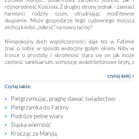
różnorodność Kościoła. Z drugiej strony jednak – zamiast
harmonii rodziły szum, utrudniając modlitewne
skupienie. Może gospodarze tego cudownego miejsca
zechcą kiedyś „odkryć” na nowo łacinę?
Niespokojny duch współczesności daje też w Fatimie
znać o sobie w sposób widoczny gołym okiem. Niby w
trosce o prostotę i skromność stara się on jak może
zasłonić sanktuarium, wznosząc wokół betonowe bryły, z
których niektóre nawet zostały poświęcone jako miejsca
katolickiego kultu. Tylko co wspólnego z żywą,
czytaj dalej >
autentyczną wiarą mogą mieć płaskie, szare bunkry albo
Czytaj także:
kaplice, w których Tabernakulum przypomina bardziej
skrzynkę na narzędzia? Albo co powiedzieć o ustawionym
Pielgrzymując, pragnę dawać świadectwo
tuż przy nowej bazylice wielkim krzyżu, na którym
Pielgrzymka do Fatimy
zamiast Chrystusa umieszczono dziwaczną postać jakby
Podróże pełne wiary
wyjętą ze starożytnych hieroglifów? W kulturowym
kontekście naszych czasów to raczej karykatura niż godny
Śląska wierność
wizerunek Zbawiciela…
Krocząc za Maryją
Zatem nawet w bezpośrednim otoczeniu sanktuarium