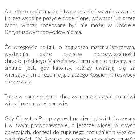
Ale, skoro czyjeś małżeństwo zostanie i ważnie zawarte,
i przez wspólne pożycie dopełnione, wówczas już przez
żadną władzę rozerwane być nie może; w Kościele
Chrystusowym rozwodów nie ma.
Że wrogowie religii, o poglądach materialistycznych,
występują ostro przeciw nierozwiązalności
chrześcijańskiego Małżeństwa, temu się nie dziwmy, ale
smutne jest, gdy katolicy, którzy uważają się za
wierzących, nie rozumieją, dlaczego Kościół na rozwody
nie zezwala.
Toteż w nauce obecnej chcę wam przedstawić, co mówi
wiara i rozum w tej sprawie.
Gdy Chrystus Pan przyszedł na ziemię, świat ówczesny
i w swym prawodawstwie, a jeszcze więcej w swych
obyczajach, doszedł do zupełnego rozluźnienia węzłów
małżeńskich. W Rzymie, za czasów cesarstwa, prawie