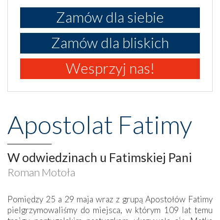
Zamów dla siebie
Zamów dla bliskich
Wesprzyj nas!
Apostolat Fatimy
W odwiedzinach u Fatimskiej Pani
Roman Motoła
Pomiędzy 25 a 29 maja wraz z grupą Apostołów Fatimy
pielgrzymowaliśmy do miejsca, w którym 109 lat temu