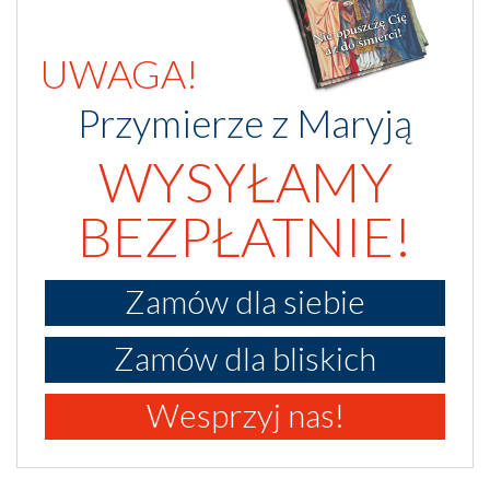
UWAGA!
Przymierze z Maryją
WYSYŁAMY
BEZPŁATNIE!
Zamów dla siebie
Zamów dla bliskich
Wesprzyj nas!