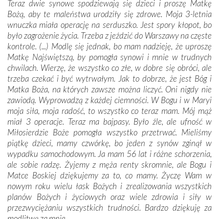
Teraz dwie synowe spodziewają się dzieci i proszę Matkę
Bożą, aby te maleństwa urodziły się zdrowe. Moja 3-letnia
wnuczka miała operację na serduszko. Jest spory kłopot, bo
było zagrożenie życia. Trzeba z jeździć do Warszawy na częste
kontrole. (...) Modlę się jednak, bo mam nadzieję, że uproszę
Matkę Najświętszą, by pomogła synowi i mnie w trudnych
chwilach. Wierzę, że wszystko co złe, w dobre się obróci, ale
trzeba czekać i być wytrwałym. Jak to dobrze, że jest Bóg i
Matka Boża, na których zawsze można liczyć. Oni nigdy nie
zawiodą. Wyprowadzą z każdej ciemności. W Bogu i w Maryi
moja siła, moja radość, to wszystko co teraz mam. Mój mąż
miał 3 operacje. Teraz ma bajpasy. Było źle, ale ufność w
Miłosierdzie Boże pomogła wszystko przetrwać. Mieliśmy
piątkę dzieci, mamy czwórkę, bo jeden z synów zginął w
wypadku samochodowym. Ja mam 56 lat i różne schorzenia,
ale sobie radzę. Żyjemy z męża renty skromnie, ale Bogu i
Matce Boskiej dziękujemy za to, co mamy. Życzę Wam w
nowym roku wielu łask Bożych i zrealizowania wszystkich
planów Bożych i życiowych oraz wiele zdrowia i siły w
przezwyciężaniu wszystkich trudności. Bardzo dziękuję za
modlitwę za mnie.