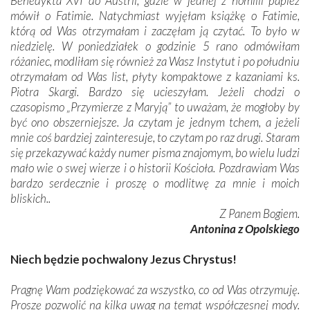
Benedykta XVI do Austrii, gdzie w jednej z homilii papież
mówił o Fatimie. Natychmiast wyjęłam książkę o Fatimie,
którą od Was otrzymałam i zaczęłam ją czytać. To było w
niedzielę. W poniedziałek o godzinie 5 rano odmówiłam
różaniec, modliłam się również za Wasz Instytut i po południu
otrzymałam od Was list, płyty kompaktowe z kazaniami ks.
Piotra Skargi. Bardzo się ucieszyłam. Jeżeli chodzi o
czasopismo „Przymierze z Maryją” to uważam, że mogłoby by
być ono obszerniejsze. Ja czytam je jednym tchem, a jeżeli
mnie coś bardziej zainteresuje, to czytam po raz drugi. Staram
się przekazywać każdy numer pisma znajomym, bo wielu ludzi
mało wie o swej wierze i o historii Kościoła. Pozdrawiam Was
bardzo serdecznie i proszę o modlitwę za mnie i moich
bliskich..
Z Panem Bogiem.
Antonina z Opolskiego
Niech będzie pochwalony Jezus Chrystus!
Pragnę Wam podziękować za wszystko, co od Was otrzymuję.
Proszę pozwolić na kilka uwag na temat współczesnej mody.