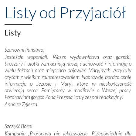
przeniosły nas do czasów, gdy świątynie bez wątpienia
Listy od Przyjaciół
wznoszono na chwałę Bożą, na przykład – w podzięce za
Opatrznościową pomoc w wygranej bitwie o
niepodległość kraju. Zachwyt budziła potężna, a zarazem
misterna architektura tych monumentalnych dzieł,
Listy
wspaniałe zdobienia, dbałość ich twórców o detale,
połączenie talentów z wytrwałością i pracowitością
Szanowni Państwo!
budowniczych.
Jesteście wspaniali! Wasze wydawnictwa oraz gazetki,
broszury i ulotki wzmacniają naszą duchowość i informują o
Podążyliśmy też śladami fatimskich wizjonerów – Łucji
wielu faktach oraz miejscach objawień Maryjnych. Artykuły
dos Santos oraz świętych Hiacynty i Franciszka Marto.
czytam z wielkim zainteresowaniem. Naprawdę bardzo cenię
Modliliśmy się przy ich grobach. Odprawiliśmy Drogę
informacje o Jezusie i Maryi, które w nieskończoność
Krzyżową w ich rodzinnych stronach, odwiedziliśmy
otwierają serca. Pamiętamy w modlitwie o Waszej pracy.
domy, w których żyli.
Pozdrawiam gorąco Pana Prezesa i cały zespół redakcyjny!
Anna ze Zgierza
W miejscu objawień Matki Bożej zapaliliśmy świece
przywiezione wraz z intencjami powierzonymi nam przez
Darczyńców w ramach akcji „Twoje światło w Fatimie”.
Podczas tej kilkudniowej wyprawy na każdym kroku
Szczęść Boże!
spotykaliśmy się z serdeczną otwartością
Kampania „Proroctwa nie lekceważcie. Przepowiednie dla