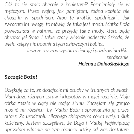
Cóż to się stało obecnie z kobietami? Pozmieniały się w
mężczyzn. Przed wojną, jak pamiętam, żadna kobieta nie
chodziła w spodniach. Albo te krótkie spódniczki... Jak
zwracam im uwagę, to mówią, że taka jest moda. Matka Boża
powiedziała w Fatimie, że przyjdą takie mody, które będą
obrażać jej Syna. I takie czasy właśnie nadeszły. Szkoda, że
wielu księży nie upomina tych dziewczyn i kobiet.
Jeszcze raz za wszystko dziękuję i pozdrawiam Was
serdecznie.
Helena z Dolnośląskiego
Szczęść Boże!
Dziękuję za to, że dodajecie mi otuchy w trudnych chwilach.
Mam dużo różnych spraw i kłopotów w mojej rodzinie. Moja
córka zaszła w ciążę nie mając ślubu. Zaczęłam się gorąco
modlić na różańcu, by Matka Boża doprowadziła ją przed
ołtarz. Po urodzeniu ślicznego chłopczyka córka wzięła ślub
kościelny. Jestem szczęśliwa, że Boga i Matkę Najświętszą
uprosiłam właśnie na tym różańcu, który od was dostałam.