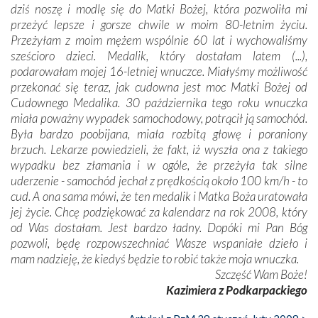
dziś noszę i modlę się do Matki Bożej, która pozwoliła mi
przeżyć lepsze i gorsze chwile w moim 80-letnim życiu.
Przeżyłam z moim mężem wspólnie 60 lat i wychowaliśmy
sześcioro dzieci. Medalik, który dostałam latem (...),
podarowałam mojej 16-letniej wnuczce. Miałyśmy możliwość
przekonać się teraz, jak cudowna jest moc Matki Bożej od
Cudownego Medalika. 30 października tego roku wnuczka
miała poważny wypadek samochodowy, potrącił ją samochód.
Była bardzo poobijana, miała rozbitą głowę i poraniony
brzuch. Lekarze powiedzieli, że fakt, iż wyszła ona z takiego
wypadku bez złamania i w ogóle, że przeżyła tak silne
uderzenie - samochód jechał z prędkością około 100 km/h - to
cud. A ona sama mówi, że ten medalik i Matka Boża uratowała
jej życie. Chcę podziękować za kalendarz na rok 2008, który
od Was dostałam. Jest bardzo ładny. Dopóki mi Pan Bóg
pozwoli, będę rozpowszechniać Wasze wspaniałe dzieło i
mam nadzieję, że kiedyś będzie to robić także moja wnuczka.
Szczęść Wam Boże!
Kazimiera z Podkarpackiego