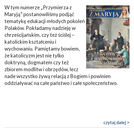
W tym numerze „Przymierza z
Maryją” postanowiliśmy podjąć
tematykę edukacji młodych pokoleń
Polaków. Pokładamy nadzieję w
chrześcijańskim, czy też ściślej –
katolickim kształceniu i
wychowaniu. Pamiętamy bowiem,
że katolicyzm jest nie tylko
doktryną, dogmatem czy też
zbiorem modlitw i obrzędów, lecz
nade wszystko żywą relacją z Bogiem i powinien
oddziaływać na całe państwo i całe społeczeństwo.
czytaj dalej >