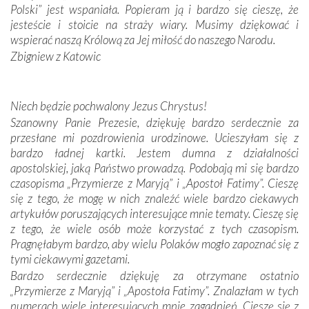
Portugalczyków. Podziwialiśmy ich ludową sztukę i
Polski” jest wspaniała. Popieram ją i bardzo się cieszę, że
zwyczaje. Mimo że nasze kraje są od siebie bardzo
jesteście i stoicie na straży wiary. Musimy dziękować i
oddalone, w żaden sposób nie czuliśmy się obco.
wspierać naszą Królową za Jej miłość do naszego Narodu.
Sprawiła to oczywiście sama Matka Boża, ale też
Zbigniew z Katowic
kulturowa bliskość biorąca swój początek w naszej
wspólnej wierze. Podczas wyjazdów do historycznych
miejsc, które znalazły się na trasie naszej pielgrzymki,
Niech będzie pochwalony Jezus Chrystus!
mieliśmy okazję przekonać się, że Maryja swoją opieką
Szanowny Panie Prezesie, dziękuję bardzo serdecznie za
otacza nie tylko nasz naród, lecz wszystkie nacje, które
przesłane mi pozdrowienia urodzinowe. Ucieszyłam się z
się Jej ufnie oddają, a także każdą osobę, która zawierza
bardzo ładnej kartki. Jestem dumna z działalności
Jej siebie oraz swych bliskich.
apostolskiej, jaką Państwo prowadzą. Podobają mi się bardzo
czasopisma „Przymierze z Maryją” i „Apostoł Fatimy”. Cieszę
Dzieje Portugalii to również historia wierności Bogu i
się z tego, że mogę w nich znaleźć wiele bardzo ciekawych
odstępstw, także w życiu władców. Trudne momenty w
artykułów poruszających interesujące mnie tematy. Cieszę się
wymiarze tak osobistym, jak i zbiorowym, przypominają o
z tego, że wiele osób może korzystać z tych czasopism.
konieczności ciągłego zabiegania o własną duszę i o łaskę
Pragnęłabym bardzo, aby wielu Polaków mogło zapoznać się z
Opatrzności. Wierność przynosi pomyślność –
tymi ciekawymi gazetami.
przynajmniej w życiu duchowym. Odstępstwo owocuje
Bardzo serdecznie dziękuję za otrzymane ostatnio
nieszczęściem i śmiercią. Te uniwersalne prawdy
„Przymierze z Maryją” i „Apostoła Fatimy”. Znalazłam w tych
przychodziły na myśl, gdy słuchaliśmy opowieści
numerach wiele interesujących mnie zagadnień. Cieszę się z