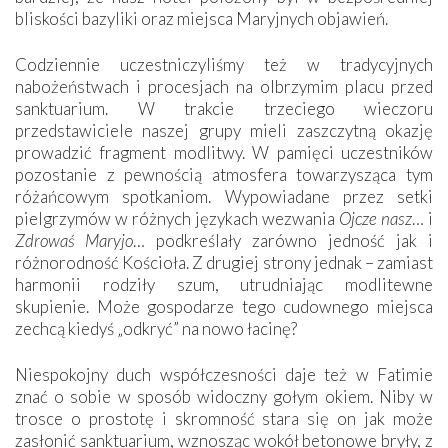
bliskości bazyliki oraz miejsca Maryjnych objawień.
Codziennie uczestniczyliśmy też w tradycyjnych
nabożeństwach i procesjach na olbrzymim placu przed
sanktuarium. W trakcie trzeciego wieczoru
przedstawiciele naszej grupy mieli zaszczytną okazję
prowadzić fragment modlitwy. W pamięci uczestników
pozostanie z pewnością atmosfera towarzysząca tym
różańcowym spotkaniom. Wypowiadane przez setki
pielgrzymów w różnych językach wezwania
Ojcze nasz
… i
Zdrowaś Maryjo
… podkreślały zarówno jedność jak i
różnorodność Kościoła. Z drugiej strony jednak – zamiast
harmonii rodziły szum, utrudniając modlitewne
skupienie. Może gospodarze tego cudownego miejsca
zechcą kiedyś „odkryć” na nowo łacinę?
Niespokojny duch współczesności daje też w Fatimie
znać o sobie w sposób widoczny gołym okiem. Niby w
trosce o prostotę i skromność stara się on jak może
zasłonić sanktuarium, wznosząc wokół betonowe bryły, z