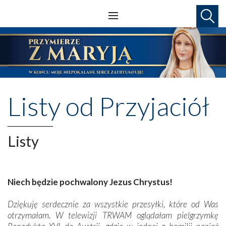
Listy od Przyjaciół
Listy
Niech będzie pochwalony Jezus Chrystus!
Dziękuję serdecznie za wszystkie przesyłki, które od Was
otrzymałam. W telewizji TRWAM oglądałam pielgrzymkę