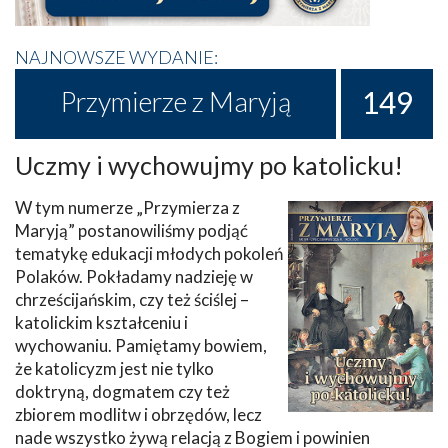
NAJNOWSZE WYDANIE:
149
Przymierze z Maryją
Uczmy i wychowujmy po katolicku!
W tym numerze „Przymierza z
Maryją” postanowiliśmy podjąć
tematykę edukacji młodych pokoleń
Polaków. Pokładamy nadzieję w
chrześcijańskim, czy też ściślej –
katolickim kształceniu i
wychowaniu. Pamiętamy bowiem,
że katolicyzm jest nie tylko
doktryną, dogmatem czy też
zbiorem modlitw i obrzędów, lecz
nade wszystko żywą relacją z Bogiem i powinien