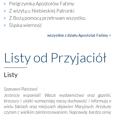
Pielgrzymka Apostołów Fatimy
się ogromna walka o kształt katolicyzmu i o serca
wierzących. Do czego to zmaganie może prowadzić,
Z wizytą u Niebieskiej Patronki
widzieliśmy w urokliwym, niewielkim mieście Obidos,
Z Bożą pomocą przetrwam wszystko.
gdzie w miejscu dawnego kościoła działa dzisiaj…
Śląska wierność
księgarnia.
wszystkie z działu Apostolat Fatimy >
Nasze pielgrzymkowe wyprawy, których celem były
wspaniałe klasztory w miasteczku Alcobaça czy w Batalhi,
przeniosły nas do czasów, gdy świątynie bez wątpienia
Listy od Przyjaciół
wznoszono na chwałę Bożą, na przykład – w podzięce za
Opatrznościową pomoc w wygranej bitwie o
niepodległość kraju. Zachwyt budziła potężna, a zarazem
misterna architektura tych monumentalnych dzieł,
Listy
wspaniałe zdobienia, dbałość ich twórców o detale,
połączenie talentów z wytrwałością i pracowitością
Szanowni Państwo!
budowniczych.
Jesteście wspaniali! Wasze wydawnictwa oraz gazetki,
broszury i ulotki wzmacniają naszą duchowość i informują o
Podążyliśmy też śladami fatimskich wizjonerów – Łucji
wielu faktach oraz miejscach objawień Maryjnych. Artykuły
dos Santos oraz świętych Hiacynty i Franciszka Marto.
czytam z wielkim zainteresowaniem. Naprawdę bardzo cenię
Modliliśmy się przy ich grobach. Odprawiliśmy Drogę