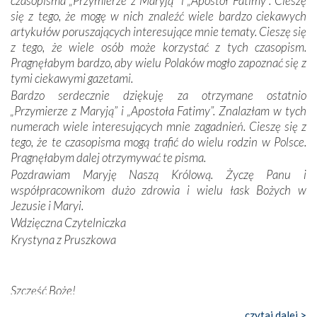
czasopisma „Przymierze z Maryją” i „Apostoł Fatimy”. Cieszę
Dzieje Portugalii to również historia wierności Bogu i
się z tego, że mogę w nich znaleźć wiele bardzo ciekawych
odstępstw, także w życiu władców. Trudne momenty w
artykułów poruszających interesujące mnie tematy. Cieszę się
wymiarze tak osobistym, jak i zbiorowym, przypominają o
z tego, że wiele osób może korzystać z tych czasopism.
konieczności ciągłego zabiegania o własną duszę i o łaskę
Pragnęłabym bardzo, aby wielu Polaków mogło zapoznać się z
Opatrzności. Wierność przynosi pomyślność –
tymi ciekawymi gazetami.
przynajmniej w życiu duchowym. Odstępstwo owocuje
Bardzo serdecznie dziękuję za otrzymane ostatnio
nieszczęściem i śmiercią. Te uniwersalne prawdy
„Przymierze z Maryją” i „Apostoła Fatimy”. Znalazłam w tych
przychodziły na myśl, gdy słuchaliśmy opowieści
numerach wiele interesujących mnie zagadnień. Cieszę się z
przewodników o portugalskich monarchach i wodzach,
tego, że te czasopisma mogą trafić do wielu rodzin w Polsce.
zwycięskich bitwach i nieszczęśliwych losach grzesznych
Pragnęłabym dalej otrzymywać te pisma.
kochanków.
Pozdrawiam Maryję Naszą Królową. Życzę Panu i
współpracownikom dużo zdrowia i wielu łask Bożych w
Byli tym razem pośród Apostołów Fatimy reprezentanci
Jezusie i Maryi.
każdego spośród żyjących pokoleń. Najmłodszy uczestnik
Wdzięczna Czytelniczka
liczył sobie 13 lat, zaś senior, pan Zdzisław – już 94.
–
Krystyna z Pruszkowa
Całe życie marzyłem, by tu przyjechać
– przyznał w
rozmowie.
Nasza pielgrzymka nie byłaby tak bogata w duchową treść
Szczęść Boże!
bez obecności duszpasterza – księdza Krzysztofa.
Bardzo dziękuję za przysyłanie mi „Przymierza z Maryją”. Jest
czytaj dalej >