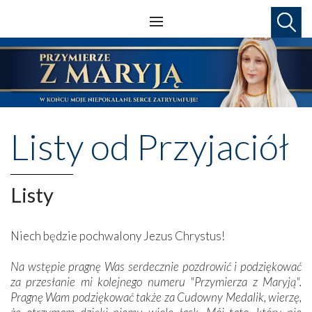
Listy od Przyjaciół
Listy
Niech będzie pochwalony Jezus Chrystus!
Na wstępie pragnę Was serdecznie pozdrowić i podziękować
za przesłanie mi kolejnego numeru "Przymierza z Maryją".
Pragnę Wam podziękować także za Cudowny Medalik, wierzę,