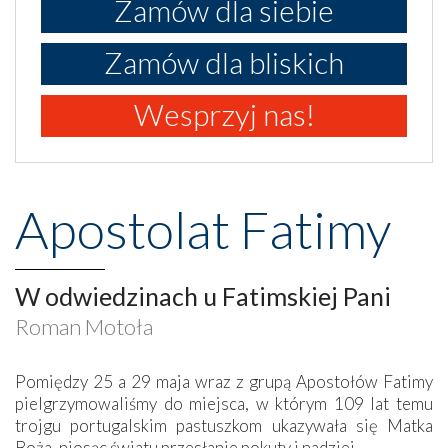
Zamów dla siebie
Zamów dla bliskich
Wesprzyj nas!
Apostolat Fatimy
W odwiedzinach u Fatimskiej Pani
Roman Motoła
Pomiędzy 25 a 29 maja wraz z grupą Apostołów Fatimy
pielgrzymowaliśmy do miejsca, w którym 109 lat temu
trojgu portugalskim pastuszkom ukazywała się Matka
Boża, niosąc światu przesłanie pokuty i nadziei.