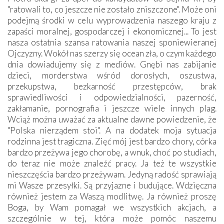
"ratowali to, co jeszcze nie zostało zniszczone". Może oni
podejmą środki w celu wyprowadzenia naszego kraju z
zapaści moralnej, gospodarczej i ekonomicznej... To jest
nasza ostatnia szansa ratowania naszej sponiewieranej
Ojczyzny. Wokół nas szerzy się ocean zła, o czym każdego
dnia dowiadujemy się z mediów. Gnębi nas zabijanie
dzieci, morderstwa wśród dorosłych, oszustwa,
przekupstwa, bezkarność przestępców, brak
sprawiedliwości i odpowiedzialności, pazerność,
zakłamanie, pornografia i jeszcze wiele innych plag.
Wciąż można uważać za aktualne dawne powiedzenie, że
"Polska nierządem stoi". A na dodatek moja sytuacja
rodzinna jest tragiczna. Zięć mój jest bardzo chory, córka
bardzo przeżywa jego chorobę, a wnuk, choć po studiach,
do teraz nie może znaleźć pracy. Ja też te wszystkie
nieszczęścia bardzo przeżywam. Jedyną radość sprawiają
mi Wasze przesyłki. Są przyjazne i budujące. Wdzięczna
również jestem za Waszą modlitwę. Ja również proszę
Boga, by Wam pomagał we wszystkich akcjach, a
szczególnie w tej, która może pomóc naszemu