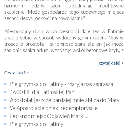
harmonii rodziły szum, utrudniając modlitewne
skupienie. Może gospodarze tego cudownego miejsca
zechcą kiedyś „odkryć” na nowo łacinę?
Niespokojny duch współczesności daje też w Fatimie
znać o sobie w sposób widoczny gołym okiem. Niby w
trosce o prostotę i skromność stara się on jak może
zasłonić sanktuarium, wznosząc wokół betonowe bryły, z
których niektóre nawet zostały poświęcone jako miejsca
katolickiego kultu. Tylko co wspólnego z żywą,
czytaj dalej >
autentyczną wiarą mogą mieć płaskie, szare bunkry albo
Czytaj także:
kaplice, w których Tabernakulum przypomina bardziej
skrzynkę na narzędzia? Albo co powiedzieć o ustawionym
Pielgrzymka do Fatimy - Maryja nas zaprasza!
tuż przy nowej bazylice wielkim krzyżu, na którym
1600 lilii dla Fatimskiej Pani
zamiast Chrystusa umieszczono dziwaczną postać jakby
Apostolat jeszcze bardziej mnie zbliża do Maryi
wyjętą ze starożytnych hieroglifów? W kulturowym
kontekście naszych czasów to raczej karykatura niż godny
W Apostolacie dzięki redemptoryście
wizerunek Zbawiciela…
Dotknąć miejsc Objawień Matki…
Zatem nawet w bezpośrednim otoczeniu sanktuarium
Pielgrzymka do Fatimy
naocznie przekonaliśmy się, że wewnątrz Kościoła toczy