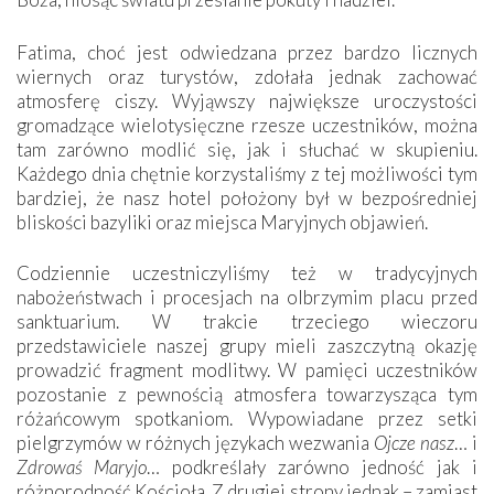
Fatima, choć jest odwiedzana przez bardzo licznych
wiernych oraz turystów, zdołała jednak zachować
atmosferę ciszy. Wyjąwszy największe uroczystości
gromadzące wielotysięczne rzesze uczestników, można
tam zarówno modlić się, jak i słuchać w skupieniu.
Każdego dnia chętnie korzystaliśmy z tej możliwości tym
bardziej, że nasz hotel położony był w bezpośredniej
bliskości bazyliki oraz miejsca Maryjnych objawień.
Codziennie uczestniczyliśmy też w tradycyjnych
nabożeństwach i procesjach na olbrzymim placu przed
sanktuarium. W trakcie trzeciego wieczoru
przedstawiciele naszej grupy mieli zaszczytną okazję
prowadzić fragment modlitwy. W pamięci uczestników
pozostanie z pewnością atmosfera towarzysząca tym
różańcowym spotkaniom. Wypowiadane przez setki
pielgrzymów w różnych językach wezwania
Ojcze nasz
… i
Zdrowaś Maryjo
… podkreślały zarówno jedność jak i
różnorodność Kościoła. Z drugiej strony jednak – zamiast