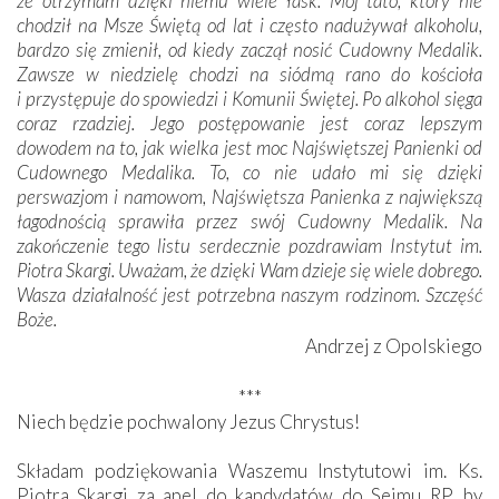
że otrzymam dzięki niemu wiele łask. Mój tato, który nie
chodził na Msze Świętą od lat i często nadużywał alkoholu,
bardzo się zmienił, od kiedy zaczął nosić Cudowny Medalik.
Zawsze w niedzielę chodzi na siódmą rano do kościoła
i przystępuje do spowiedzi i Komunii Świętej. Po alkohol sięga
coraz rzadziej. Jego postępowanie jest coraz lepszym
dowodem na to, jak wielka jest moc Najświętszej Panienki od
Cudownego Medalika. To, co nie udało mi się dzięki
perswazjom i namowom, Najświętsza Panienka z największą
łagodnością sprawiła przez swój Cudowny Medalik. Na
zakończenie tego listu serdecznie pozdrawiam Instytut im.
Piotra Skargi. Uważam, że dzięki Wam dzieje się wiele dobrego.
Wasza działalność jest potrzebna naszym rodzinom. Szczęść
Boże.
Andrzej z Opolskiego
***
Niech będzie pochwalony Jezus Chrystus!
Składam podziękowania Waszemu Instytutowi im. Ks.
Piotra Skargi za apel do kandydatów do Sejmu RP, by