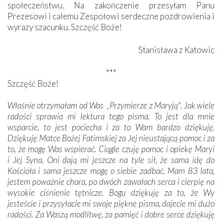
społeczeństwu. Na zakończenie przesyłam Panu
Prezesowi i całemu Zespołowi serdeczne pozdrowienia i
wyrazy szacunku. Szczęść Boże!
Stanisława z Katowic
***
Szczęść Boże!
Właśnie otrzymałam od Was „Przymierze z Maryją". Jak wiele
radości sprawia mi lektura tego pisma. To jest dla mnie
wsparcie, to jest pociecha i za to Wam bardzo dziękuję.
Dziękuję Matce Bożej Fatimskiej za Jej nieustającą pomoc i za
to, że mogę Was wspierać. Ciągle czuję pomoc i opiekę Maryi
i Jej Syna. Oni dają mi jeszcze na tyle sił, że sama idę do
Kościoła i sama jeszcze mogę o siebie zadbać. Mam 83 lata,
jestem poważnie chora, po dwóch zawałach serca i cierpię na
wysokie ciśnienie tętnicze. Bogu dziękuję za to, że Wy
jesteście i przysyłacie mi swoje piękne pisma, dajecie mi dużo
radości. Za Waszą modlitwę, za pamięć i dobre serce dziękuję