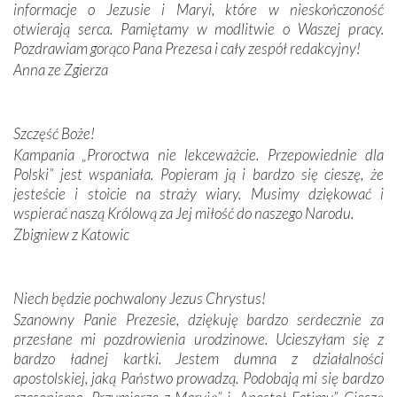
informacje o Jezusie i Maryi, które w nieskończoność
Krzyżową w ich rodzinnych stronach, odwiedziliśmy
otwierają serca. Pamiętamy w modlitwie o Waszej pracy.
domy, w których żyli.
Pozdrawiam gorąco Pana Prezesa i cały zespół redakcyjny!
Anna ze Zgierza
W miejscu objawień Matki Bożej zapaliliśmy świece
przywiezione wraz z intencjami powierzonymi nam przez
Darczyńców w ramach akcji „Twoje światło w Fatimie”.
Podczas tej kilkudniowej wyprawy na każdym kroku
Szczęść Boże!
spotykaliśmy się z serdeczną otwartością
Kampania „Proroctwa nie lekceważcie. Przepowiednie dla
Portugalczyków. Podziwialiśmy ich ludową sztukę i
Polski” jest wspaniała. Popieram ją i bardzo się cieszę, że
zwyczaje. Mimo że nasze kraje są od siebie bardzo
jesteście i stoicie na straży wiary. Musimy dziękować i
oddalone, w żaden sposób nie czuliśmy się obco.
wspierać naszą Królową za Jej miłość do naszego Narodu.
Sprawiła to oczywiście sama Matka Boża, ale też
Zbigniew z Katowic
kulturowa bliskość biorąca swój początek w naszej
wspólnej wierze. Podczas wyjazdów do historycznych
miejsc, które znalazły się na trasie naszej pielgrzymki,
Niech będzie pochwalony Jezus Chrystus!
mieliśmy okazję przekonać się, że Maryja swoją opieką
Szanowny Panie Prezesie, dziękuję bardzo serdecznie za
otacza nie tylko nasz naród, lecz wszystkie nacje, które
przesłane mi pozdrowienia urodzinowe. Ucieszyłam się z
się Jej ufnie oddają, a także każdą osobę, która zawierza
bardzo ładnej kartki. Jestem dumna z działalności
Jej siebie oraz swych bliskich.
apostolskiej, jaką Państwo prowadzą. Podobają mi się bardzo