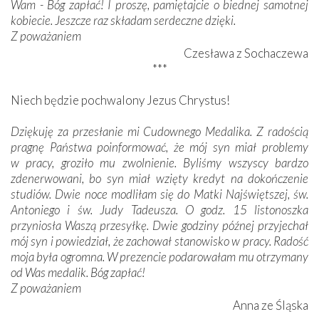
Wam - Bóg zapłać! I proszę, pamiętajcie o biednej samotnej
kobiecie. Jeszcze raz składam serdeczne dzięki.
Z poważaniem
Czesława z Sochaczewa
***
Niech będzie pochwalony Jezus Chrystus!
Dziękuję za przesłanie mi Cudownego Medalika. Z radością
pragnę Państwa poinformować, że mój syn miał problemy
w pracy, groziło mu zwolnienie. Byliśmy wszyscy bardzo
zdenerwowani, bo syn miał wzięty kredyt na dokończenie
studiów. Dwie noce modliłam się do Matki Najświętszej, św.
Antoniego i św. Judy Tadeusza. O godz. 15 listonoszka
przyniosła Waszą przesyłkę. Dwie godziny późnej przyjechał
mój syn i powiedział, że zachował stanowisko w pracy. Radość
moja była ogromna. W prezencie podarowałam mu otrzymany
od Was medalik. Bóg zapłać!
Z poważaniem
Anna ze Śląska