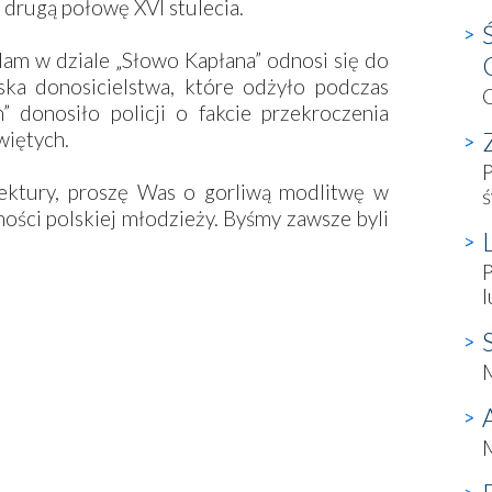
a drugą połowę XVI stulecia.
am w dziale „Słowo Kapłana” odnosi się do
ska donosicielstwa, które odżyło podczas
” donosiło policji o fakcie przekroczenia
więtych.
P
lektury, proszę Was o gorliwą modlitwę w
ś
ności polskiej młodzieży. Byśmy zawsze byli
P
M