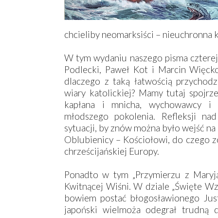
chcieliby neomarksiści – nieuchronna k
W tym wydaniu naszego pisma czterej 
Podlecki, Paweł Kot i Marcin Więck
dlaczego z taką łatwością przychod
wiary katolickiej? Mamy tutaj spojrz
kapłana i mnicha, wychowawcy i n
młodszego pokolenia. Refleksji na
sytuacji, by znów można było wejść na 
Oblubienicy – Kościołowi, do czego 
chrześcijańskiej Europy.
Ponadto w tym „Przymierzu z Maryją
Kwitnącej Wiśni. W dziale „Święte W
bowiem postać błogosławionego Jus
japoński wielmoża odegrał trudną d