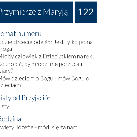
122
Przymierze z Maryją
Temat numeru
dzie chcecie odejść? Jest tylko jedna
droga!
łody człowiek z Dzieciątkiem na ręku
o zrobić, by młodzi nie porzucali
iary?
Mów dzieciom o Bogu - mów Bogu o
zieciach
Listy od Przyjaciół
isty
Rodzina
więty Józefie - módl się za nami!