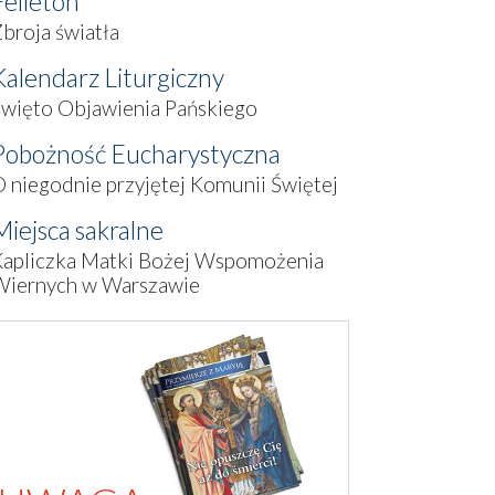
Felieton
broja światła
Kalendarz Liturgiczny
więto Objawienia Pańskiego
Pobożność Eucharystyczna
 niegodnie przyjętej Komunii Świętej
Miejsca sakralne
Kapliczka Matki Bożej Wspomożenia
Wiernych w Warszawie