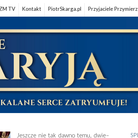
ZM TV
Kontakt
PiotrSkarga.pl
Przyjaciele Przymierz
Jeszcze nie tak dawno temu, dwie–
SP