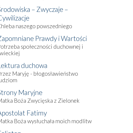
Środowiska – Zwyczaje –
Cywilizacje
Chleba naszego powszedniego
Zapomniane Prawdy i Wartości
otrzeba społeczności duchownej i
wieckiej
Lektura duchowa
rzez Maryję - błogosławieństwo
ludziom
Strony Maryjne
atka Boża Zwycięska z Zielonek
Apostolat Fatimy
Matka Boża wysłuchała moich modlitw