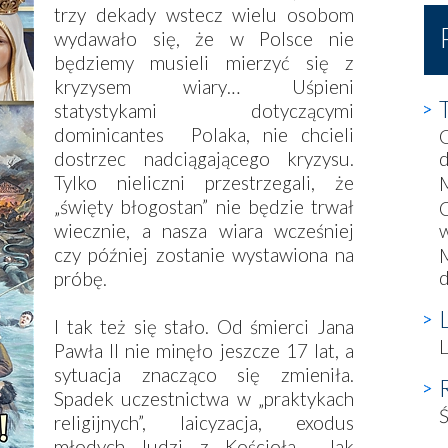
trzy dekady wstecz wielu osobom
wydawało się, że w Polsce nie
będziemy musieli mierzyć się z
kryzysem wiary… Uśpieni
statystykami dotyczącymi
dominicantes Polaka, nie chcieli
G
dostrzec nadciągającego kryzysu.
Tylko nieliczni przestrzegali, że
M
„święty błogostan” nie będzie trwał
C
wiecznie, a nasza wiara wcześniej
w
czy później zostanie wystawiona na
d
próbę.
I tak też się stało. Od śmierci Jana
L
Pawła II nie minęło jeszcze 17 lat, a
sytuacja znacząco się zmieniła.
Spadek uczestnictwa w „praktykach
Ś
religijnych”, laicyzacja, exodus
młodych ludzi z Kościoła… Jak