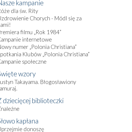
Nasze kampanie
óże dla św. Rity
zdrowienie Chorych - Módl się za
nami!
remiera filmu „Rok 1984”
Kampanie internetowe
owy numer „Polonia Christiana”
potkania Klubów „Polonia Christiana”
Kampanie społeczne
Święte wzory
ustyn Takayama. Błogosławiony
amuraj.
 dziecięcej biblioteczki
Znaleźne
Słowo kapłana
Uprzejmie donoszę