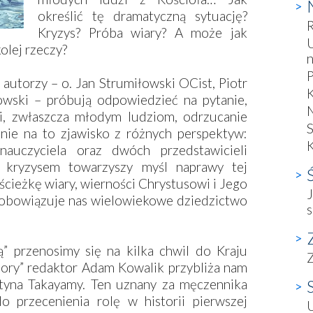
określić tę dramatyczną sytuację?
R
Kryzys? Próba wiary? A może jak
U
olej rzeczy?
P
autorzy – o. Jan Strumiłowski OCist, Piotr
owski – próbują odpowiedzieć na pytanie,
N
zi, zwłaszcza młodym ludziom, odrzucanie
S
enie na to zjawisko z różnych perspektyw:
auczyciela oraz dwóch przedstawicieli
d kryzysem towarzyszy myśl naprawy tej
ścieżkę wiary, wierności Chrystusowi i Jego
J
zobowiązuje nas wielowiekowe dziedzictwo
s
Z
” przenosimy się na kilka chwil do Kraju
zory” redaktor Adam Kowalik przybliża nam
tyna Takayamy. Ten uznany za męczennika
o przecenienia rolę w historii pierwszej