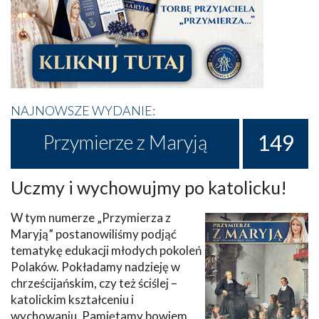
NAJNOWSZE WYDANIE:
149
Przymierze z Maryją
Uczmy i wychowujmy po katolicku!
W tym numerze „Przymierza z
Maryją” postanowiliśmy podjąć
tematykę edukacji młodych pokoleń
Polaków. Pokładamy nadzieję w
chrześcijańskim, czy też ściślej –
katolickim kształceniu i
wychowaniu. Pamiętamy bowiem,