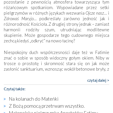
pozostanie z pewnością atmosfera towarzysząca tym
różańcowym spotkaniom. Wypowiadane przez setki
pielgrzymów w różnych językach wezwania
Ojcze nasz
… i
Zdrowaś Maryjo
… podkreślały zarówno jedność jak i
różnorodność Kościoła. Z drugiej strony jednak – zamiast
harmonii rodziły szum, utrudniając modlitewne
skupienie. Może gospodarze tego cudownego miejsca
zechcą kiedyś „odkryć” na nowo łacinę?
Niespokojny duch współczesności daje też w Fatimie
znać o sobie w sposób widoczny gołym okiem. Niby w
trosce o prostotę i skromność stara się on jak może
zasłonić sanktuarium, wznosząc wokół betonowe bryły, z
których niektóre nawet zostały poświęcone jako miejsca
katolickiego kultu. Tylko co wspólnego z żywą,
czytaj dalej >
autentyczną wiarą mogą mieć płaskie, szare bunkry albo
Czytaj także:
kaplice, w których Tabernakulum przypomina bardziej
skrzynkę na narzędzia? Albo co powiedzieć o ustawionym
Na kolanach do Mateńki
tuż przy nowej bazylice wielkim krzyżu, na którym
Z Bożą pomocą przetrwam wszystko.
zamiast Chrystusa umieszczono dziwaczną postać jakby
Małopolska pielgrzymka Apostołów Fatimy