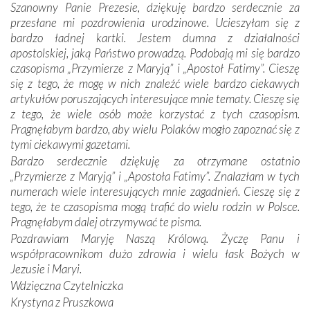
Szanowny Panie Prezesie, dziękuję bardzo serdecznie za
otacza nie tylko nasz naród, lecz wszystkie nacje, które
przesłane mi pozdrowienia urodzinowe. Ucieszyłam się z
się Jej ufnie oddają, a także każdą osobę, która zawierza
bardzo ładnej kartki. Jestem dumna z działalności
Jej siebie oraz swych bliskich.
apostolskiej, jaką Państwo prowadzą. Podobają mi się bardzo
czasopisma „Przymierze z Maryją” i „Apostoł Fatimy”. Cieszę
Dzieje Portugalii to również historia wierności Bogu i
się z tego, że mogę w nich znaleźć wiele bardzo ciekawych
odstępstw, także w życiu władców. Trudne momenty w
artykułów poruszających interesujące mnie tematy. Cieszę się
wymiarze tak osobistym, jak i zbiorowym, przypominają o
z tego, że wiele osób może korzystać z tych czasopism.
konieczności ciągłego zabiegania o własną duszę i o łaskę
Pragnęłabym bardzo, aby wielu Polaków mogło zapoznać się z
Opatrzności. Wierność przynosi pomyślność –
tymi ciekawymi gazetami.
przynajmniej w życiu duchowym. Odstępstwo owocuje
Bardzo serdecznie dziękuję za otrzymane ostatnio
nieszczęściem i śmiercią. Te uniwersalne prawdy
„Przymierze z Maryją” i „Apostoła Fatimy”. Znalazłam w tych
przychodziły na myśl, gdy słuchaliśmy opowieści
numerach wiele interesujących mnie zagadnień. Cieszę się z
przewodników o portugalskich monarchach i wodzach,
tego, że te czasopisma mogą trafić do wielu rodzin w Polsce.
zwycięskich bitwach i nieszczęśliwych losach grzesznych
Pragnęłabym dalej otrzymywać te pisma.
kochanków.
Pozdrawiam Maryję Naszą Królową. Życzę Panu i
współpracownikom dużo zdrowia i wielu łask Bożych w
Byli tym razem pośród Apostołów Fatimy reprezentanci
Jezusie i Maryi.
każdego spośród żyjących pokoleń. Najmłodszy uczestnik
Wdzięczna Czytelniczka
liczył sobie 13 lat, zaś senior, pan Zdzisław – już 94.
–
Krystyna z Pruszkowa
Całe życie marzyłem, by tu przyjechać
– przyznał w