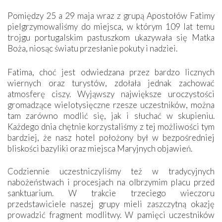
Pomiędzy 25 a 29 maja wraz z grupą Apostołów Fatimy
pielgrzymowaliśmy do miejsca, w którym 109 lat temu
trojgu portugalskim pastuszkom ukazywała się Matka
Boża, niosąc światu przesłanie pokuty i nadziei.
Fatima, choć jest odwiedzana przez bardzo licznych
wiernych oraz turystów, zdołała jednak zachować
atmosferę ciszy. Wyjąwszy największe uroczystości
gromadzące wielotysięczne rzesze uczestników, można
tam zarówno modlić się, jak i słuchać w skupieniu.
Każdego dnia chętnie korzystaliśmy z tej możliwości tym
bardziej, że nasz hotel położony był w bezpośredniej
bliskości bazyliki oraz miejsca Maryjnych objawień.
Codziennie uczestniczyliśmy też w tradycyjnych
nabożeństwach i procesjach na olbrzymim placu przed
sanktuarium. W trakcie trzeciego wieczoru
przedstawiciele naszej grupy mieli zaszczytną okazję
prowadzić fragment modlitwy. W pamięci uczestników