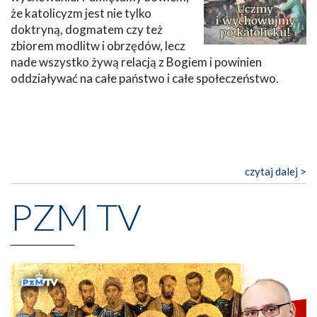
że katolicyzm jest nie tylko
doktryną, dogmatem czy też
zbiorem modlitw i obrzędów, lecz
nade wszystko żywą relacją z Bogiem i powinien
oddziaływać na całe państwo i całe społeczeństwo.
czytaj dalej >
PZM TV