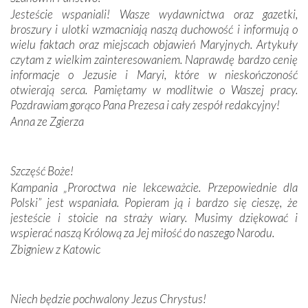
Jesteście wspaniali! Wasze wydawnictwa oraz gazetki,
broszury i ulotki wzmacniają naszą duchowość i informują o
Podążyliśmy też śladami fatimskich wizjonerów – Łucji
wielu faktach oraz miejscach objawień Maryjnych. Artykuły
dos Santos oraz świętych Hiacynty i Franciszka Marto.
czytam z wielkim zainteresowaniem. Naprawdę bardzo cenię
Modliliśmy się przy ich grobach. Odprawiliśmy Drogę
informacje o Jezusie i Maryi, które w nieskończoność
Krzyżową w ich rodzinnych stronach, odwiedziliśmy
otwierają serca. Pamiętamy w modlitwie o Waszej pracy.
domy, w których żyli.
Pozdrawiam gorąco Pana Prezesa i cały zespół redakcyjny!
Anna ze Zgierza
W miejscu objawień Matki Bożej zapaliliśmy świece
przywiezione wraz z intencjami powierzonymi nam przez
Darczyńców w ramach akcji „Twoje światło w Fatimie”.
Podczas tej kilkudniowej wyprawy na każdym kroku
Szczęść Boże!
spotykaliśmy się z serdeczną otwartością
Kampania „Proroctwa nie lekceważcie. Przepowiednie dla
Portugalczyków. Podziwialiśmy ich ludową sztukę i
Polski” jest wspaniała. Popieram ją i bardzo się cieszę, że
zwyczaje. Mimo że nasze kraje są od siebie bardzo
jesteście i stoicie na straży wiary. Musimy dziękować i
oddalone, w żaden sposób nie czuliśmy się obco.
wspierać naszą Królową za Jej miłość do naszego Narodu.
Sprawiła to oczywiście sama Matka Boża, ale też
Zbigniew z Katowic
kulturowa bliskość biorąca swój początek w naszej
wspólnej wierze. Podczas wyjazdów do historycznych
miejsc, które znalazły się na trasie naszej pielgrzymki,
Niech będzie pochwalony Jezus Chrystus!
mieliśmy okazję przekonać się, że Maryja swoją opieką