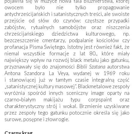
pojawiła się w muzyce nowa fala bluźnierstwa, której
owocem było nie tylko propagowanie
antychrześcijańskich i satanistycznych treści, ale swoiste
przejście od słów do czynów: częstsze przypadki
zabójstw, rytualnych samobójstw oraz niszczenia
chrześcijańskiego dziedzictwa kulturowego, np.
bezczeszczenie cmentarzy, podpalanie kościołów czy
profanacja Pisma Świętego. Istotny jest również fakt, że
niemal wszystkie formacje z lat 80., które miały
największy wpływ na rozwój black metalu jako gatunku,
przyznawały się do znajomości
Biblii Szatana
autorstwa
Antona Szandora La Veya, wydanej w 1969 roku
i stanowiącej już w tamtym czasie integralną część
„satanistycznej kultury masowej”. Blackmetalowe zespoły
wyróżnia spośród innych sceniczny image oparty na
czarno‑białym makijażu typu corpspaint oraz
charakterystyczny strój i wokal. Brzmienie uzyskiwane
przez zespoły tego gatunku potocznie określa się jako
surowe, posępne i złowrogie.
Czarny krąg