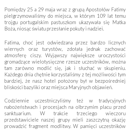
Pomiędzy 25 a 29 maja wraz z grupą Apostołów Fatimy
pielgrzymowaliśmy do miejsca, w którym 109 lat temu
trojgu portugalskim pastuszkom ukazywała się Matka
Boża, niosąc światu przesłanie pokuty i nadziei.
Fatima, choć jest odwiedzana przez bardzo licznych
wiernych oraz turystów, zdołała jednak zachować
atmosferę ciszy. Wyjąwszy największe uroczystości
gromadzące wielotysięczne rzesze uczestników, można
tam zarówno modlić się, jak i słuchać w skupieniu.
Każdego dnia chętnie korzystaliśmy z tej możliwości tym
bardziej, że nasz hotel położony był w bezpośredniej
bliskości bazyliki oraz miejsca Maryjnych objawień.
Codziennie uczestniczyliśmy też w tradycyjnych
nabożeństwach i procesjach na olbrzymim placu przed
sanktuarium. W trakcie trzeciego wieczoru
przedstawiciele naszej grupy mieli zaszczytną okazję
prowadzić fragment modlitwy. W pamięci uczestników