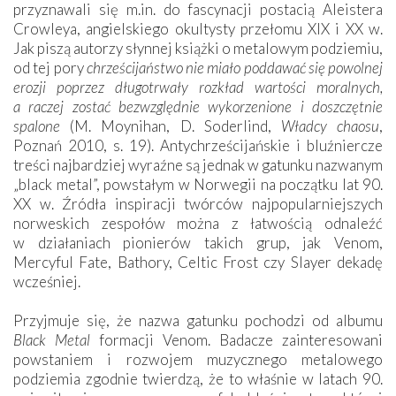
przyznawali się m.in. do fascynacji postacią Aleistera
Crowleya, angielskiego okultysty przełomu XIX i XX w.
Jak piszą autorzy słynnej książki o metalowym podziemiu,
od tej pory
chrześcijaństwo nie miało poddawać się powolnej
erozji poprzez długotrwały rozkład wartości moralnych,
a raczej zostać bezwzględnie wykorzenione i doszczętnie
spalone
(M. Moynihan, D. Soderlind,
Władcy chaosu
,
Poznań 2010, s. 19). Antychrześcijańskie i bluźniercze
treści najbardziej wyraźne są jednak w gatunku nazwanym
„black metal”, powstałym w Norwegii na początku lat 90.
XX w. Źródła inspiracji twórców najpopularniejszych
norweskich zespołów można z łatwością odnaleźć
w działaniach pionierów takich grup, jak Venom,
Mercyful Fate, Bathory, Celtic Frost czy Slayer dekadę
wcześniej.
Przyjmuje się, że nazwa gatunku pochodzi od albumu
Black Metal
formacji Venom. Badacze zainteresowani
powstaniem i rozwojem muzycznego metalowego
podziemia zgodnie twierdzą, że to właśnie w latach 90.