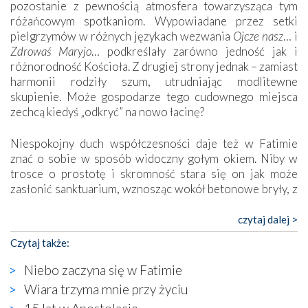
pozostanie z pewnością atmosfera towarzysząca tym
różańcowym spotkaniom. Wypowiadane przez setki
pielgrzymów w różnych językach wezwania
Ojcze nasz
… i
Zdrowaś Maryjo
… podkreślały zarówno jedność jak i
różnorodność Kościoła. Z drugiej strony jednak – zamiast
harmonii rodziły szum, utrudniając modlitewne
skupienie. Może gospodarze tego cudownego miejsca
zechcą kiedyś „odkryć” na nowo łacinę?
Niespokojny duch współczesności daje też w Fatimie
znać o sobie w sposób widoczny gołym okiem. Niby w
trosce o prostotę i skromność stara się on jak może
zasłonić sanktuarium, wznosząc wokół betonowe bryły, z
których niektóre nawet zostały poświęcone jako miejsca
katolickiego kultu. Tylko co wspólnego z żywą,
czytaj dalej >
autentyczną wiarą mogą mieć płaskie, szare bunkry albo
Czytaj także:
kaplice, w których Tabernakulum przypomina bardziej
skrzynkę na narzędzia? Albo co powiedzieć o ustawionym
Niebo zaczyna się w Fatimie
tuż przy nowej bazylice wielkim krzyżu, na którym
Wiara trzyma mnie przy życiu
zamiast Chrystusa umieszczono dziwaczną postać jakby