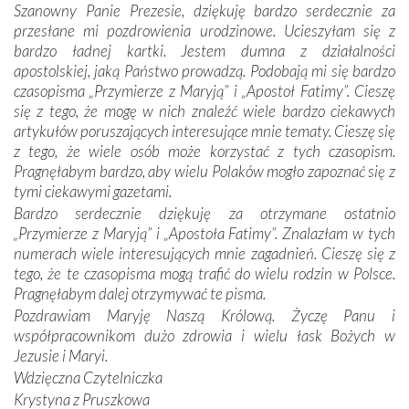
Szanowny Panie Prezesie, dziękuję bardzo serdecznie za
otacza nie tylko nasz naród, lecz wszystkie nacje, które
przesłane mi pozdrowienia urodzinowe. Ucieszyłam się z
się Jej ufnie oddają, a także każdą osobę, która zawierza
bardzo ładnej kartki. Jestem dumna z działalności
Jej siebie oraz swych bliskich.
apostolskiej, jaką Państwo prowadzą. Podobają mi się bardzo
czasopisma „Przymierze z Maryją” i „Apostoł Fatimy”. Cieszę
Dzieje Portugalii to również historia wierności Bogu i
się z tego, że mogę w nich znaleźć wiele bardzo ciekawych
odstępstw, także w życiu władców. Trudne momenty w
artykułów poruszających interesujące mnie tematy. Cieszę się
wymiarze tak osobistym, jak i zbiorowym, przypominają o
z tego, że wiele osób może korzystać z tych czasopism.
konieczności ciągłego zabiegania o własną duszę i o łaskę
Pragnęłabym bardzo, aby wielu Polaków mogło zapoznać się z
Opatrzności. Wierność przynosi pomyślność –
tymi ciekawymi gazetami.
przynajmniej w życiu duchowym. Odstępstwo owocuje
Bardzo serdecznie dziękuję za otrzymane ostatnio
nieszczęściem i śmiercią. Te uniwersalne prawdy
„Przymierze z Maryją” i „Apostoła Fatimy”. Znalazłam w tych
przychodziły na myśl, gdy słuchaliśmy opowieści
numerach wiele interesujących mnie zagadnień. Cieszę się z
przewodników o portugalskich monarchach i wodzach,
tego, że te czasopisma mogą trafić do wielu rodzin w Polsce.
zwycięskich bitwach i nieszczęśliwych losach grzesznych
Pragnęłabym dalej otrzymywać te pisma.
kochanków.
Pozdrawiam Maryję Naszą Królową. Życzę Panu i
współpracownikom dużo zdrowia i wielu łask Bożych w
Byli tym razem pośród Apostołów Fatimy reprezentanci
Jezusie i Maryi.
każdego spośród żyjących pokoleń. Najmłodszy uczestnik
Wdzięczna Czytelniczka
liczył sobie 13 lat, zaś senior, pan Zdzisław – już 94.
–
Krystyna z Pruszkowa
Całe życie marzyłem, by tu przyjechać
– przyznał w