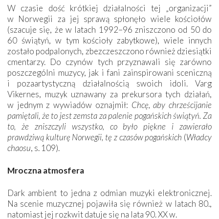
W czasie dość krótkiej działalności tej „organizacji”
w Norwegii za jej sprawą spłonęło wiele kościołów
(szacuje się, że w latach 1992–96 zniszczono od 50 do
60 świątyń, w tym kościoły zabytkowe), wiele innych
zostało podpalonych, zbezczeszczono również dziesiątki
cmentarzy. Do czynów tych przyznawali się zarówno
poszczególni muzycy, jak i fani zainspirowani sceniczną
i pozaartystyczną działalnością swoich idoli. Varg
Vikernes, muzyk uznawany za prekursora tych działań,
w jednym z wywiadów oznajmił:
Chcę, aby chrześcijanie
pamiętali, że to jest zemsta za palenie pogańskich świątyń. Za
to, że zniszczyli wszystko, co było piękne i zawierało
prawdziwą kulturę Norwegii, tę z czasów pogańskich
(
Władcy
chaosu
, s. 109).
Mroczna atmosfera
Dark ambient to jedna z odmian muzyki elektronicznej.
Na scenie muzycznej pojawiła się również w latach 80.,
natomiast jej rozkwit datuje się na lata 90. XX w.