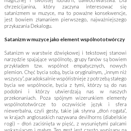
magicznej i swoistej idolatrii, bałwochwalstwa. Dla
chrześcijanina, który zaczyna interesować się
satanizmem w muzyce, ma to poważne konsekwencje,
jest bowiem złamaniem pierwszego, najważniejszego
przykazania Dekalogu.
Satanizm w muzyce jako element wspólnototwórczy
Satanizm w warstwie dźwiękowej i tekstowej stanowi
narzędzie spajające wspólnotę, grupy fanów są bowiem
przykładem tzw. wspólnot empatycznych, nowych
plemion. Chęć bycia sobą, bycia oryginalnym, „innym niż
wszyscy”, paradoksalnie współistnieje z potrzebą stałego
bycia we wspólnocie, bycia z tymi, którzy są do nas
podobni i którzy utwierdzają nas w naszych
przekonaniach. Poza spójnym wizerunkiem elementy
wspólnototwórcze to oczywiście język i sfera
niewerbalna, czyli gesty, takie jak słynna „dłoń rogata”,
w krajach anglosaskich nazywana devilhorns (diabelskie
rogi) – dłoń zaciśnięta w pięść, z wysuniętymi palcami
wskazującym i małym. Ten gest jest często wypisany na