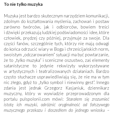
To nie tylko muzyka
Muzyka jest bardzo skutecznym narzędziem komunikacji,
zdolnym do kształtowania myślenia, zachowań i postaw
zarówno twórców, jak i odbiorców, bowiem treści
i dźwięki przekazują ludzkiej podświadomości idee, które
człowiek, prędzej czy później, przyjmuje za swoje. Dla
części fanów, szczególnie tych, którzy nie mają odwagi
do końca odrzucić wiary w Boga i chrześcijańskich norm,
swoistym „odczarowaniem” sytuacji ma być powtarzanie,
że to „tylko muzyka” i sceniczne oszustwo, zaś elementy
satanistyczne to jedynie rekwizyty wykorzystywane
w artystycznych i teatralizowanych działaniach. Bardzo
często słuchacze usprawiedliwiają się, że nie ma w tym
nic złego, gdyż to „tylko symbol i niewinny gest”. Innego
zdania jest jednak Grzegorz Kasjaniuk, dziennikarz
muzyczny, który w wywiadzie przeprowadzonym dla
portalu pulspolonii.com mówi:
Starałem się zrozumieć
istotę ich muzyki, odróżnić oryginalność od fałszywego
muzycznego przekazu i doszedłem do jednego wniosku –