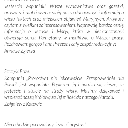
Jesteście wspaniali! Wasze wydawnictwa oraz gazetki,
broszury i ulotki wzmacniają naszą duchowość i informują o
Podążyliśmy też śladami fatimskich wizjonerów – Łucji
wielu faktach oraz miejscach objawień Maryjnych. Artykuły
dos Santos oraz świętych Hiacynty i Franciszka Marto.
czytam z wielkim zainteresowaniem. Naprawdę bardzo cenię
Modliliśmy się przy ich grobach. Odprawiliśmy Drogę
informacje o Jezusie i Maryi, które w nieskończoność
Krzyżową w ich rodzinnych stronach, odwiedziliśmy
otwierają serca. Pamiętamy w modlitwie o Waszej pracy.
domy, w których żyli.
Pozdrawiam gorąco Pana Prezesa i cały zespół redakcyjny!
Anna ze Zgierza
W miejscu objawień Matki Bożej zapaliliśmy świece
przywiezione wraz z intencjami powierzonymi nam przez
Darczyńców w ramach akcji „Twoje światło w Fatimie”.
Podczas tej kilkudniowej wyprawy na każdym kroku
Szczęść Boże!
spotykaliśmy się z serdeczną otwartością
Kampania „Proroctwa nie lekceważcie. Przepowiednie dla
Portugalczyków. Podziwialiśmy ich ludową sztukę i
Polski” jest wspaniała. Popieram ją i bardzo się cieszę, że
zwyczaje. Mimo że nasze kraje są od siebie bardzo
jesteście i stoicie na straży wiary. Musimy dziękować i
oddalone, w żaden sposób nie czuliśmy się obco.
wspierać naszą Królową za Jej miłość do naszego Narodu.
Sprawiła to oczywiście sama Matka Boża, ale też
Zbigniew z Katowic
kulturowa bliskość biorąca swój początek w naszej
wspólnej wierze. Podczas wyjazdów do historycznych
miejsc, które znalazły się na trasie naszej pielgrzymki,
Niech będzie pochwalony Jezus Chrystus!
mieliśmy okazję przekonać się, że Maryja swoją opieką