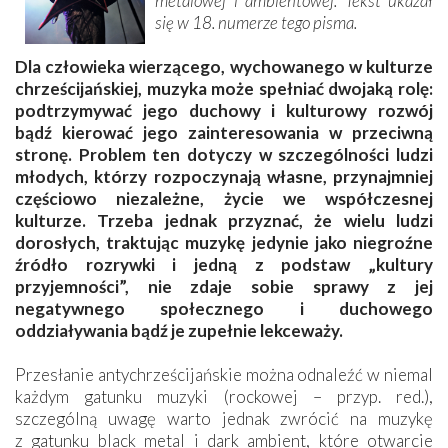
metalowej i ­ambientowej. Tekst ukazał
się w 18. numerze tego pisma.
Dla człowieka wierzącego, wychowanego w kulturze
chrześcijańskiej, muzyka może spełniać dwojaką rolę:
podtrzymywać jego duchowy i kulturowy rozwój
bądź kierować jego zainteresowania w przeciwną
stronę. Problem ten dotyczy w szczególności ludzi
młodych, którzy rozpoczynają własne, przynajmniej
częściowo niezależne, życie we współczesnej
kulturze. Trzeba jednak przyznać, że wielu ludzi
dorosłych, traktując muzykę jedynie jako niegroźne
źródło rozrywki i jedną z podstaw „kultury
przyjemności”, nie zdaje sobie sprawy z jej
negatywnego społecznego i duchowego
oddziaływania bądź je zupełnie lekceważy.
Przesłanie antychrześcijańskie można odnaleźć w niemal
każdym gatunku muzyki (rockowej – przyp. red.),
szczególną uwagę warto jednak zwrócić na muzykę
z gatunku black metal i dark ambient, które otwarcie