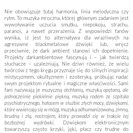
Nie obowiązuje tutaj harmonia, linia melodyczna czy
rytm. To muzyka mroczna, której głównym zadaniem jest
wywoływanie uczucia smutku, niepokoju, strachu,
paranoi, a nawet przerażenia. Z wypowiedzi fanów
wynika, iż jest to alternatywa dla wrażliwych na
agresywne blackmetalowe dźwięki lub, wręcz
przeciwnie, że dark ambient stanowi ich dopełnienie.
Projekty darkambientowe fascynują i – jak twierdzą
słuchacze – uzależniają. Nie dziwi również, że wielu
twórców z tego kręgu przyznaje się do silnych inspiracji
mistycyzmem, okultyzmem i ezoteryką, próbując nadać
swym projektom rytualne i magiczne właściwości. Sami
fani nazywają je
muzyczną otchłanią
, muzyką
opętaną, ale
jednocześnie piekielnie piękną, muzyką rodem ze szpitala
psychiatrycznego, hałasem w służbie złych mocy, dźwiękami,
które wwiercają się w mózg
, muzyką
odhumanizowaną, zimną,
brudną i złą, nastrojem, który prowadzi cię w trakcie tej
bezbożnej wędrówki
. Dźwiękom elektronicznym
towarzyszą często krzyki, jęki, płacz czy trudne do