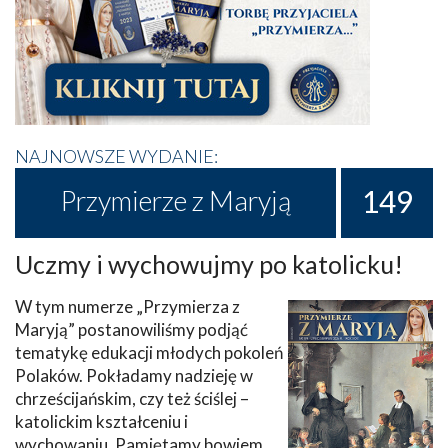
NAJNOWSZE WYDANIE:
149
Przymierze z Maryją
Uczmy i wychowujmy po katolicku!
W tym numerze „Przymierza z
Maryją” postanowiliśmy podjąć
tematykę edukacji młodych pokoleń
Polaków. Pokładamy nadzieję w
chrześcijańskim, czy też ściślej –
katolickim kształceniu i
wychowaniu. Pamiętamy bowiem,