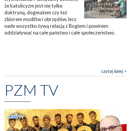
że katolicyzm jest nie tylko
doktryną, dogmatem czy też
zbiorem modlitw i obrzędów, lecz
nade wszystko żywą relacją z Bogiem i powinien
oddziaływać na całe państwo i całe społeczeństwo.
czytaj dalej >
PZM TV