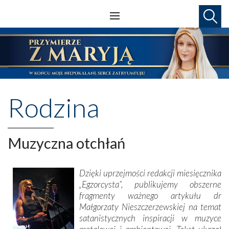
Rodzina
Muzyczna otchłań
Dzięki uprzejmości redakcji miesięcznika
„Egzorcysta”, publikujemy obszerne
fragmenty ważnego artykułu dr
Małgorzaty Nieszczerzew­skiej na temat
satanistycznych inspiracji w muzyce