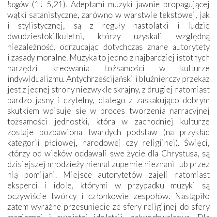
bogów
(1J 5,21). Adeptami muzyki jawnie ­propagującej
wątki satanistyczne, zarówno w warstwie tekstowej, jak
i stylistycznej, są z reguły nastolatki i ludzie
dwudziestokilkuletni, którzy uzyskali względną
niezależność, odrzucając dotychczas znane autorytety
i zasady moralne. Muzyka to jedno z najbardziej istotnych
narzędzi kreowania tożsamości w kulturze
indywidualizmu. Antychrześcijański i bluźnierczy przekaz
jest z jednej strony niezwykle skrajny, z drugiej natomiast
bardzo jasny i czytelny, dlatego z zaskakująco dobrym
skutkiem wpisuje się w proces tworzenia narracyjnej
tożsamości jednostki, która w zachodniej kulturze
zostaje pozbawiona twardych podstaw (na przykład
kategorii płciowej, narodowej czy religijnej). Święci,
którzy od wieków oddawali swe życie dla Chrystusa, są
dzisiejszej młodzieży niemal zupełnie nieznani lub przez
nią pomijani. Miejsce autorytetów zajęli natomiast
eksperci i idole, którymi w przypadku muzyki są
oczywiście twórcy i członkowie zespołów. Nastąpiło
zatem wyraźne przesunięcie ze sfery religijnej do sfery