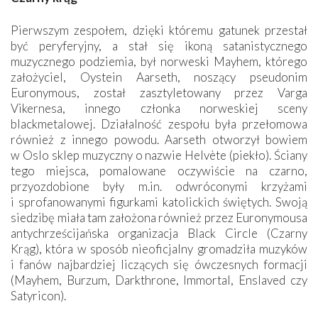
Pierwszym zespołem, dzięki któremu gatunek przestał
być peryferyjny, a stał się ikoną satanistycznego
muzycznego podziemia, był norweski Mayhem, którego
założyciel, Oystein Aarseth, noszący pseudonim
Euronymous, został zasztyletowany przez Varga
Vikernesa, innego członka norweskiej sceny
blackmetalowej. Działalność zespołu była przełomowa
również z innego powodu. Aarseth otworzył bowiem
w Oslo sklep muzyczny o nazwie Helvète (piekło). Ściany
tego miejsca, pomalowane oczywiście na czarno,
przyozdobione były m.in. odwróconymi krzyżami
i sprofanowanymi figurkami katolickich świętych. Swoją
siedzibę miała tam założona również przez Euronymousa
antychrześcijańska organizacja Black Circle (Czarny
Krąg), która w sposób nieoficjalny gromadziła muzyków
i fanów najbardziej liczących się ówczesnych formacji
(Mayhem, Burzum, Darkthrone, Immortal, Enslaved czy
Satyricon).