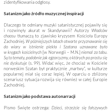
zidentyfikowania odgłosy.
Satanizm jako źródło muzycznej inspiracji
Dlaczego te odmiany muzyki satanistycznej pojawiły się
i rozwinęły akurat w Skandynawii? Autorzy
Władców
chaosu
tłumaczą to zjawisko kryzysem Kościoła Europy
Zachodniej.
W późniejszych latach otwarte przyznawanie się
do wiary w istnienie piekła i Szatana uznawane było
w kręgach kościelnych
[w Norwegii – M.N.]
niemal za tabu.
Są to tematy, podobnie jak egzorcyzmy, o których po prostu się
nie dyskutuje
(s. 99). Widać więc, że chociaż w Kościele
norweskim Szatan był praktycznie „martwy”, w kulturze
popularnej miał się coraz lepiej. W oparciu o zbliżony
scenariusz sytuacja rozwija się również w całej Europie
Zachodniej.
Satanizm jako podstawa autonarracji
Pismo Święte ostrzega:
Dzieci, strzeżcie się fałszywych