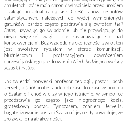
amuletach, które mają chronić właściciela przed urokiem
i zakląć ponadnaturalną siłę. Część fanów zespołów
satanistycznych, należących do wyżej wymienionych
gatunków, bardzo często pozdrawia się zwrotem
Heil
Satan
, używając go świadomie lub nie przywiązując do
niego większej wagi i nie zastanawiając się nad
konsekwencjami. Bez względu na okoliczności zwrot ten
jest swoistym rytuałem w sferze komunikacji,
bluźnierczym i profanacyjnym odwróceniem
chrześcijańskiego pozdrowienia
Niech będzie pochwalony
Jezus Chrystus
.
Jak twierdzi norweski profesor teologii, pastor Jacob
Jervell, kościół protestancki od czasu do czasu wspomina
o Szatanie i choć wierzy w jego istnienie, w symbolice
przedstawia go często jako niegroźnego kozła,
groteskową postać. Tymczasem, zdaniem Jervella,
bagatelizowanie postaci Szatana i jego siły powoduje, że
zło zyskuje na atrakcyjności.