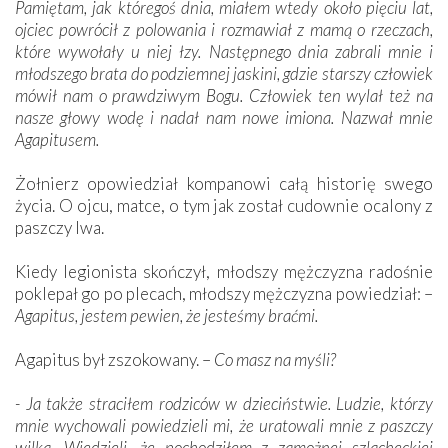
Pamiętam, jak któregoś dnia, miałem wtedy około
pięciu lat,
ojciec powrócił z polowania i rozmawiał z mamą o rzeczach,
które wywołały u niej łzy. Następnego dnia zabrali mnie i
młodszego brata do podziemnej jaskini, gdzie starszy człowiek
mówił nam o prawdziwym Bogu. Człowiek ten wylał też na
nasze głowy wodę i nadał nam nowe imiona. Nazwał mnie
Agapitusem.
Żołnierz opowiedział kompanowi całą historię swego
życia. O ojcu, matce, o tym jak został cudownie ocalony z
paszczy lwa.
Kiedy legionista skończył, młodszy mężczyzna radośnie
poklepał go po plecach, młodszy mężczyzna powiedział: –
Agapitus, jestem pewien, że jesteśmy braćmi.
Agapitus był zszokowany. –
Co masz na myśli?
- Ja także straciłem rodziców w dzieciństwie. Ludzie, którzy
mnie wychowali powiedzieli mi, że uratowali mnie z paszczy
wilka. Wiedzieli, że pochodziłem z zamożnej szlacheckiej