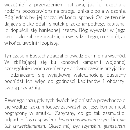
wcześniej z przerażeniem patrzyła, jak jej ukochana
rodzina pozostawiona na brzegu, znika z pola widzenia.
Bóg jednak był jej tarczą. W końcu sprawił On, że ten nie
dający się ukoić żal i smutek przekonał podłego kapitana,
iż dopuścił się haniebnej rzeczy. Bóg wywołał w jego
sercu taki żal, że zaczął się on wstydzić tego, co zrobił, aż
w końcu uwolnił Teopistę.
Tymczasem Eustachy zaczął prowadzić armię na wschód.
W zbliżającej się ku końcowi kampanii wojennej
szczególnie dwóch żołnierzy – a równocześnie przyjaciół
– odznaczało się wyjątkową walecznością. Eustachy
podniósł ich więc do godności kapitanów i obdarzył
swoją przyjaźnią.
Pewnego razu, gdy tych dwóch legionistów przechadzało
się wzdłuż rzeki, młodszy zauważył, że jego kompan jest
pogrążony w smutku. Zapytany, co go tak zasmuciło,
odparł: –
Coś ci opowiem. Jestem obywatelem
rzymskim, ale
też chrześcijaninem. Ojciec mój był rzymskim generałem.