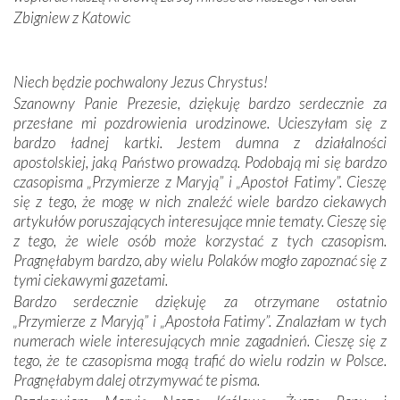
Sprawiła to oczywiście sama Matka Boża, ale też
Zbigniew z Katowic
kulturowa bliskość biorąca swój początek w naszej
wspólnej wierze. Podczas wyjazdów do historycznych
miejsc, które znalazły się na trasie naszej pielgrzymki,
Niech będzie pochwalony Jezus Chrystus!
mieliśmy okazję przekonać się, że Maryja swoją opieką
Szanowny Panie Prezesie, dziękuję bardzo serdecznie za
otacza nie tylko nasz naród, lecz wszystkie nacje, które
przesłane mi pozdrowienia urodzinowe. Ucieszyłam się z
się Jej ufnie oddają, a także każdą osobę, która zawierza
bardzo ładnej kartki. Jestem dumna z działalności
Jej siebie oraz swych bliskich.
apostolskiej, jaką Państwo prowadzą. Podobają mi się bardzo
czasopisma „Przymierze z Maryją” i „Apostoł Fatimy”. Cieszę
Dzieje Portugalii to również historia wierności Bogu i
się z tego, że mogę w nich znaleźć wiele bardzo ciekawych
odstępstw, także w życiu władców. Trudne momenty w
artykułów poruszających interesujące mnie tematy. Cieszę się
wymiarze tak osobistym, jak i zbiorowym, przypominają o
z tego, że wiele osób może korzystać z tych czasopism.
konieczności ciągłego zabiegania o własną duszę i o łaskę
Pragnęłabym bardzo, aby wielu Polaków mogło zapoznać się z
Opatrzności. Wierność przynosi pomyślność –
tymi ciekawymi gazetami.
przynajmniej w życiu duchowym. Odstępstwo owocuje
Bardzo serdecznie dziękuję za otrzymane ostatnio
nieszczęściem i śmiercią. Te uniwersalne prawdy
„Przymierze z Maryją” i „Apostoła Fatimy”. Znalazłam w tych
przychodziły na myśl, gdy słuchaliśmy opowieści
numerach wiele interesujących mnie zagadnień. Cieszę się z
przewodników o portugalskich monarchach i wodzach,
tego, że te czasopisma mogą trafić do wielu rodzin w Polsce.
zwycięskich bitwach i nieszczęśliwych losach grzesznych
Pragnęłabym dalej otrzymywać te pisma.
kochanków.