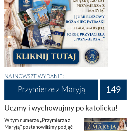
NAJNOWSZE WYDANIE:
149
Przymierze z Maryją
Uczmy i wychowujmy po katolicku!
W tym numerze „Przymierza z
Maryją” postanowiliśmy podjąć