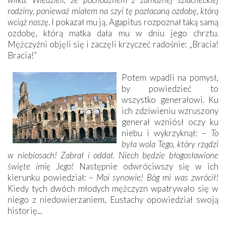
rodziny, ponieważ miałem na szyi tę pozłacaną ozdobę, którą
wciąż noszę
. I pokazał mu ją. Agapitus rozpoznał taką samą
ozdobę, którą matka dała mu w dniu jego chrztu.
Mężczyźni objęli się i zaczęli krzyczeć radośnie: „Bracia!
Bracia!”
Potem wpadli na pomysł,
by powiedzieć to
wszystko generałowi. Ku
ich zdziwieniu wzruszony
generał wzniósł oczy ku
niebu i wykrzyknął: –
To
była wola Tego, który rządzi
w niebiosach! Zabrał i oddał. Niech będzie błogosławione
święte imię Jego!
Następnie odwróciwszy się w ich
kierunku powiedział
: – Moi synowie! Bóg mi
was zwrócił!
Kiedy tych dwóch młodych mężczyzn wpatrywało się w
niego z niedowierzaniem, Eustachy opowiedział swoją
historię...