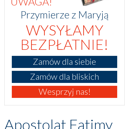
UWAGA!
Przymierze z Maryją
WYSYŁAMY
BEZPŁATNIE!
Zamów dla siebie
Zamów dla bliskich
Wesprzyj nas!
Apostolat Fatimy