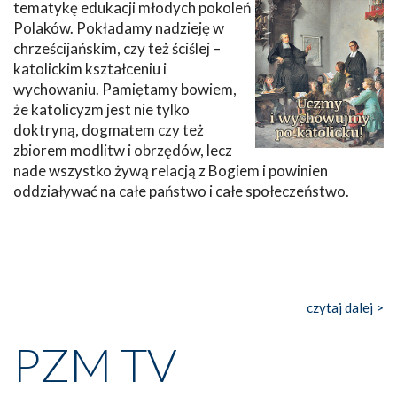
tematykę edukacji młodych pokoleń
Polaków. Pokładamy nadzieję w
chrześcijańskim, czy też ściślej –
katolickim kształceniu i
wychowaniu. Pamiętamy bowiem,
że katolicyzm jest nie tylko
doktryną, dogmatem czy też
zbiorem modlitw i obrzędów, lecz
nade wszystko żywą relacją z Bogiem i powinien
oddziaływać na całe państwo i całe społeczeństwo.
czytaj dalej >
PZM TV