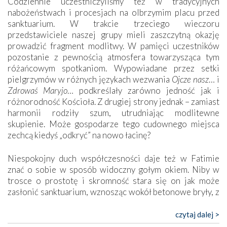
Codziennie uczestniczyliśmy też w tradycyjnych
nabożeństwach i procesjach na olbrzymim placu przed
sanktuarium. W trakcie trzeciego wieczoru
przedstawiciele naszej grupy mieli zaszczytną okazję
prowadzić fragment modlitwy. W pamięci uczestników
pozostanie z pewnością atmosfera towarzysząca tym
różańcowym spotkaniom. Wypowiadane przez setki
pielgrzymów w różnych językach wezwania
Ojcze nasz
… i
Zdrowaś Maryjo
… podkreślały zarówno jedność jak i
różnorodność Kościoła. Z drugiej strony jednak – zamiast
harmonii rodziły szum, utrudniając modlitewne
skupienie. Może gospodarze tego cudownego miejsca
zechcą kiedyś „odkryć” na nowo łacinę?
Niespokojny duch współczesności daje też w Fatimie
znać o sobie w sposób widoczny gołym okiem. Niby w
trosce o prostotę i skromność stara się on jak może
zasłonić sanktuarium, wznosząc wokół betonowe bryły, z
których niektóre nawet zostały poświęcone jako miejsca
katolickiego kultu. Tylko co wspólnego z żywą,
czytaj dalej >
autentyczną wiarą mogą mieć płaskie, szare bunkry albo