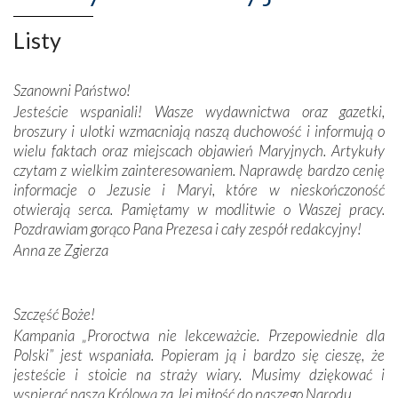
niepodległość kraju. Zachwyt budziła potężna, a zarazem
misterna architektura tych monumentalnych dzieł,
Listy
wspaniałe zdobienia, dbałość ich twórców o detale,
połączenie talentów z wytrwałością i pracowitością
Szanowni Państwo!
budowniczych.
Jesteście wspaniali! Wasze wydawnictwa oraz gazetki,
broszury i ulotki wzmacniają naszą duchowość i informują o
Podążyliśmy też śladami fatimskich wizjonerów – Łucji
wielu faktach oraz miejscach objawień Maryjnych. Artykuły
dos Santos oraz świętych Hiacynty i Franciszka Marto.
czytam z wielkim zainteresowaniem. Naprawdę bardzo cenię
Modliliśmy się przy ich grobach. Odprawiliśmy Drogę
informacje o Jezusie i Maryi, które w nieskończoność
Krzyżową w ich rodzinnych stronach, odwiedziliśmy
otwierają serca. Pamiętamy w modlitwie o Waszej pracy.
domy, w których żyli.
Pozdrawiam gorąco Pana Prezesa i cały zespół redakcyjny!
Anna ze Zgierza
W miejscu objawień Matki Bożej zapaliliśmy świece
przywiezione wraz z intencjami powierzonymi nam przez
Darczyńców w ramach akcji „Twoje światło w Fatimie”.
Podczas tej kilkudniowej wyprawy na każdym kroku
Szczęść Boże!
spotykaliśmy się z serdeczną otwartością
Kampania „Proroctwa nie lekceważcie. Przepowiednie dla
Portugalczyków. Podziwialiśmy ich ludową sztukę i
Polski” jest wspaniała. Popieram ją i bardzo się cieszę, że
zwyczaje. Mimo że nasze kraje są od siebie bardzo
jesteście i stoicie na straży wiary. Musimy dziękować i
oddalone, w żaden sposób nie czuliśmy się obco.
wspierać naszą Królową za Jej miłość do naszego Narodu.