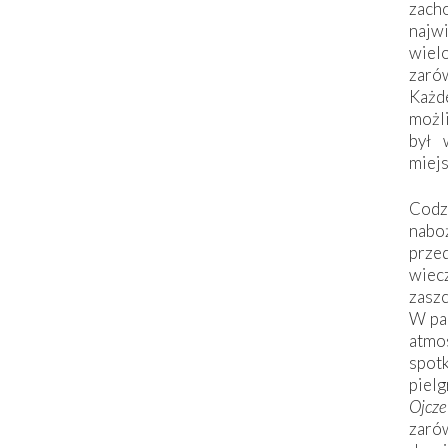
zac
naj
wiel
zarów
Każd
możli
był 
miej
Codzi
nabo
prze
wiec
zaszc
W pa
atmo
spo
piel
Ojcz
zarów