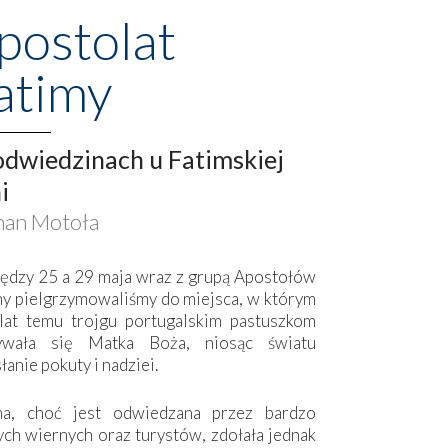
postolat
atimy
dwiedzinach u Fatimskiej
i
an Motoła
ędzy 25 a 29 maja wraz z grupą Apostołów
my pielgrzymowaliśmy do miejsca, w którym
lat temu trojgu portugalskim pastuszkom
ywała się Matka Boża, niosąc światu
łanie pokuty i nadziei.
ma, choć jest odwiedzana przez bardzo
ych wiernych oraz turystów, zdołała jednak