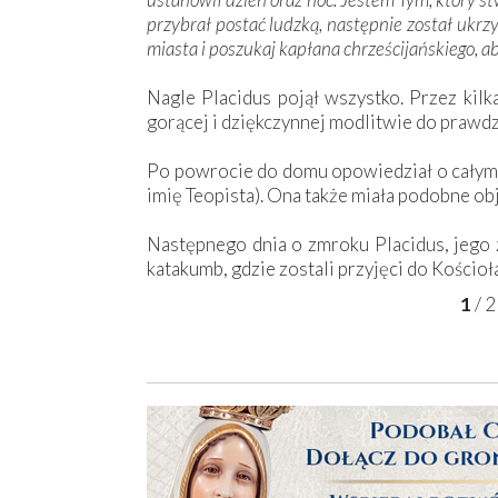
przybrał postać ludzką, następnie został ukrz
miasta i poszukaj kapłana chrześcijańskiego, ab
Nagle Placidus pojął wszystko. Przez kilk
gorącej i dziękczynnej modlitwie do prawd
Po powrocie do domu opowiedział o całym z
imię Teopista). Ona także miała podobne ob
Następnego dnia o zmroku Placidus, jego 
katakumb, gdzie zostali przyjęci do Kościoł
1
/
2