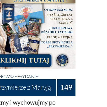
NOWSZE WYDANIE:
149
rzymierze z Maryją
my i wychowujmy po