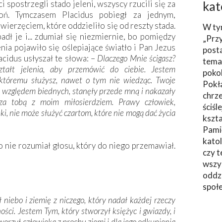
i spostrzegli stado jeleni, wszyscy rzucili się za
kat
ń. Tymczasem Placidus pobiegł za jednym,
ierzęciem, które oddzieliło się od reszty stada.
W ty
dł je i... zdumiał się niezmiernie, bo pomiędzy
„Prz
nia pojawiło się oślepiające światło i Pan Jezus
post
acidus usłyszał te słowa: –
Dlaczego Mnie ścigasz?
tema
ztałt jelenia, aby przemówić do ciebie. Jestem
poko
któremu służysz, nawet o tym nie wiedząc. Twoje
Pokł
 względem biednych, stanęły przede mną i nakazały
chrze
za tobą z moim miłosierdziem. Prawy człowiek,
ściśl
ki, nie może służyć czartom, które nie mogą dać życia
kszta
Pami
katol
 to nie rozumiał głosu, który do niego przemawiał.
czy t
wszys
oddzi
społ
niebo i ziemię z niczego, który nadał każdej rzeczy
ości. Jestem Tym, który stworzył księżyc i gwiazdy, i
worzył człowieka z prochu ziemi i dla jego odkupienia