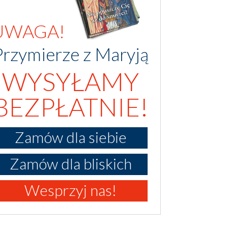
UWAGA!
Przymierze z Maryją
WYSYŁAMY
BEZPŁATNIE!
Zamów dla siebie
Zamów dla bliskich
Wesprzyj nas!