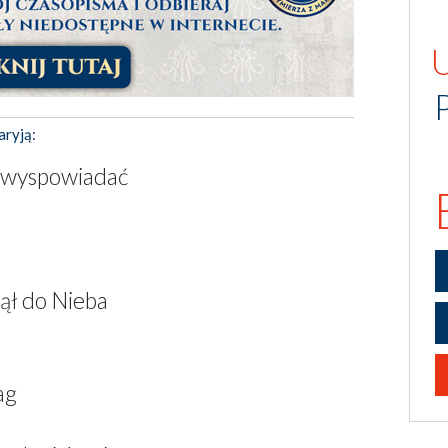
aryją:
ę wyspowiadać
ął do Nieba
ag