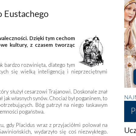
o Eustachego
 waleczności. Dzięki tym cechom
nowe kultury, z czasem tworząc
k bardzo rozwinięta, dlatego tym
ych się wielką inteligencją i nieprzeciętnymi
óry służył cesarzowi Trajanowi. Doskonale znał
NAJ
ał jak własnych synów. Chociaż był poganinem, to
potrzebujących. Bóg patrzył na niego łaskawym
P
iemności pogaństwa.
, gdy Placidus wraz z przyjaciółmi polował na
Ucz
awiniońskich, wydarzyło się coś niezwykłego.