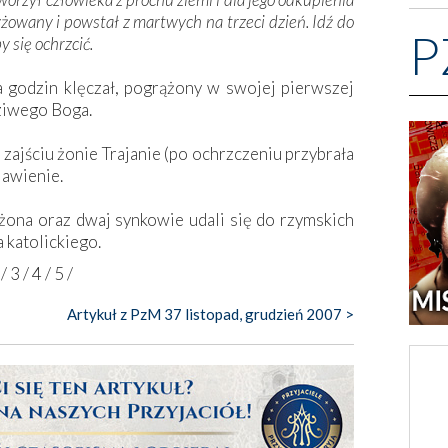
yżowany i powstał z martwych na trzeci dzień. Idź do
P
y się ochrzcić.
a godzin klęczał, pogrążony w swojej pierwszej
ziwego Boga.
ajściu żonie Trajanie (po ochrzczeniu przybrała
jawienie.
żona oraz dwaj synkowie udali się do rzymskich
a katolickiego.
/
3
/
4
/
5
/
Artykuł z PzM 37 listopad, grudzień 2007 >