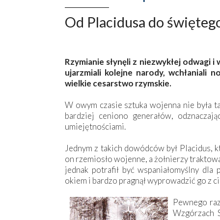
Od Placidusa do święteg
Rzymianie słynęli z niezwykłej odwagi i
ujarzmiali kolejne narody, wchłaniali 
wielkie cesarstwo rzymskie.
W owym czasie sztuka wojenna nie była ta
bardziej ceniono generałów, odznaczając
umiejętnościami.
Jednym z takich dowódców był Placidus, kt
on rzemiosło wojenne, a żołnierzy traktow
jednak potrafił być wspaniałomyślny dla 
okiem i bardzo pragnął wyprowadzić go z c
Pewnego razu
Wzgórzach S