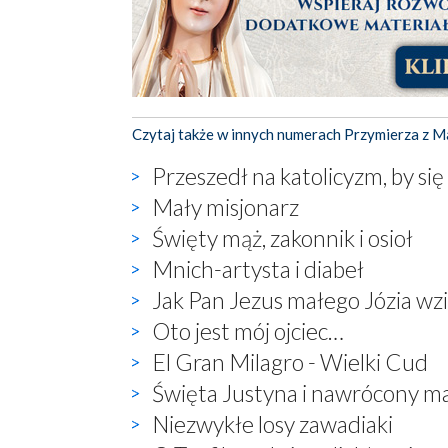
Czytaj także w innych numerach Przymierza z M
Przeszedł na katolicyzm, by si
Mały misjonarz
Święty mąż, zakonnik i osioł
Mnich-artysta i diabeł
Jak Pan Jezus małego Józia wzi
Oto jest mój ojciec…
El Gran Milagro - Wielki Cud
Święta Justyna i nawrócony m
Niezwykłe losy zawadiaki