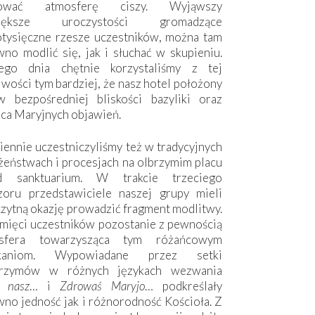
hować atmosferę ciszy. Wyjąwszy
większe uroczystości gromadzące
otysięczne rzesze uczestników, można tam
no modlić się, jak i słuchać w skupieniu.
ego dnia chętnie korzystaliśmy z tej
wości tym bardziej, że nasz hotel położony
w bezpośredniej bliskości bazyliki oraz
sca Maryjnych objawień.
ennie uczestniczyliśmy też w tradycyjnych
żeństwach i procesjach na olbrzymim placu
d sanktuarium. W trakcie trzeciego
zoru przedstawiciele naszej grupy mieli
zytną okazję prowadzić fragment modlitwy.
mięci uczestników pozostanie z pewnością
sfera towarzysząca tym różańcowym
tkaniom. Wypowiadane przez setki
grzymów w różnych językach wezwania
e nasz
… i
Zdrowaś Maryjo
… podkreślały
no jedność jak i różnorodność Kościoła. Z