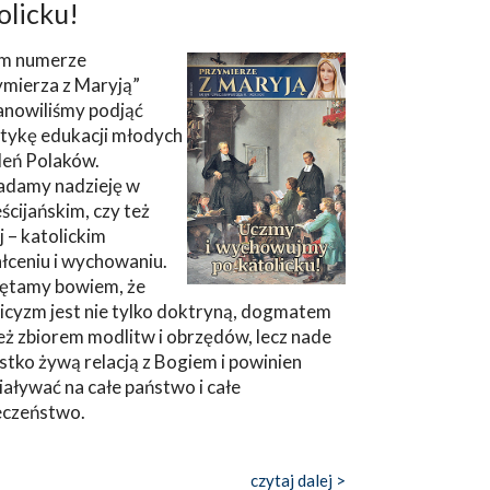
olicku!
m numerze
ymierza z Maryją”
anowiliśmy podjąć
tykę edukacji młodych
leń Polaków.
adamy nadzieję w
ścijańskim, czy też
ej – katolickim
łceniu i wychowaniu.
ętamy bowiem, że
icyzm jest nie tylko doktryną, dogmatem
eż zbiorem modlitw i obrzędów, lecz nade
tko żywą relacją z Bogiem i powinien
aływać na całe państwo i całe
eczeństwo.
czytaj dalej >