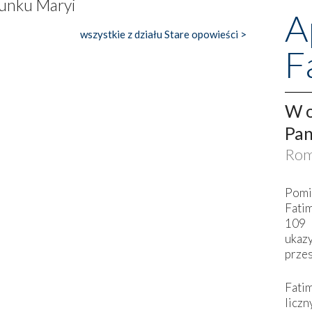
atunku Maryi
A
wszystkie z działu Stare opowieści >
F
W o
Pan
Rom
Pomi
Fati
109 
ukaz
przes
Fati
liczn