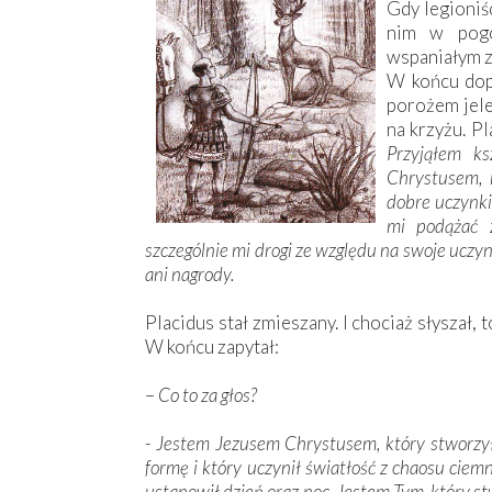
Gdy legioniśc
nim w pogo
wspaniałym zw
W końcu dopa
porożem jele
na krzyżu. Pl
Przyjąłem ks
Chrystusem, 
dobre uczynki
mi podążać 
szczególnie mi drogi ze względu na swoje uczyn
ani nagrody.
Placidus stał zmieszany. I chociaż słyszał,
W końcu zapytał:
–
Co to za głos?
- Jestem Jezusem Chrystusem, który stworzył 
formę i który uczynił światłość z chaosu ciemn
ustanowił dzień oraz noc. Jestem Tym, który st