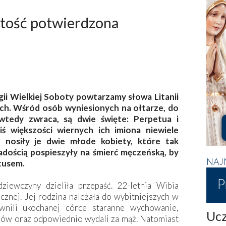
iętość potwierdzona
gii Wielkiej Soboty powtarzamy słowa Litanii
ch. Wśród osób wyniesionych na ołtarze, do
 wtedy zwraca, są dwie święte: Perpetua i
ziś większości wiernych ich imiona niewiele
 nosiły je dwie młode kobiety, które tak
adością pospieszyły na śmierć męczeńską, by
NAJ
tusem.
P
ziewczyny dzieliła przepaść. 22-letnia Wibia
ecznej. Jej rodzina należała do wybitniejszych w
wnili ukochanej córce staranne wychowanie,
Ucz
mów oraz odpowiednio wydali za mąż. Natomiast