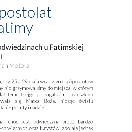
postolat
atimy
dwiedzinach u Fatimskiej
i
an Motoła
ędzy 25 a 29 maja wraz z grupą Apostołów
my pielgrzymowaliśmy do miejsca, w którym
lat temu trojgu portugalskim pastuszkom
ywała się Matka Boża, niosąc światu
łanie pokuty i nadziei.
ma, choć jest odwiedzana przez bardzo
ych wiernych oraz turystów, zdołała jednak