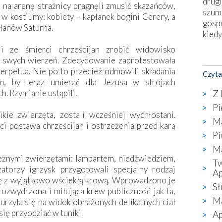
drugi
 na arenę strażnicy pragnęli zmusić skazańców,
szum
 w kostiumy: kobiety – ­kapłanek bogini Cerery, a
gosp
łanów Saturna.
kiedy
li ze śmierci chrześcijan zrobić widowisko
Nies
 swych wierzeń. Zdecydowanie zaprotestowała
Fati
erpetua. Nie po to przecież odmówili składania
Czyta
okie
m, by teraz umierać dla Jezusa w strojach
star
Z 
. Rzymianie ustąpili.
wzno
Pi
niekt
e zwierzęta, zostali wcześniej wychłostani.
Ma
katol
i postawa chrześcijan i ostrzeżenia przed karą
aute
Pi
bunk
Ma
przyp
eżnymi zwierzętami: lampartem, niedźwiedziem,
Tw
co p
zatorzy igrzysk przygotowali specjalny rodzaj
Ap
bazy
się z wyjątkowo wściekłą krową. Wprowadzono je
Sł
Chry
rozwydrzona i miłująca krew publiczność jak ta,
wyję
Ma
burzyła się na widok obnażonych delikatnych ciał
kultu
się przyodziać w tuniki.
Ap
karyk