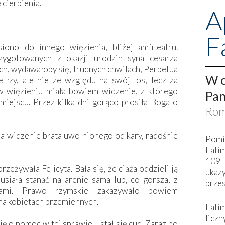
 cierpienia.
A
F
ono do innego więzienia, bliżej amfiteatru.
rzygotowanych z okazji urodzin syna cesarza
ch, wydawałoby się, trudnych chwilach, Perpetua
W o
 łzy, ale nie ze względu na swój los, lecz za
w więzieniu miała bowiem widzenie, z którego
Pan
miejscu. Przez kilka dni gorąco prosiła Boga o
Rom
ła widzenie brata uwolnionego od kary, radośnie
Pomi
Fati
109 
zeżywała Felicyta. Bała się, że ciąża oddzieli ją
ukaz
usiała stanąć na arenie sama lub, co gorsza, z
przes
zkami. Prawo rzymskie zakazywało bowiem
na kobietach brzemiennych.
Fati
liczn
ę o pomoc w tej sprawie. I stał się cud. Zaraz po