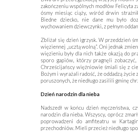
zakończeniu wspólnych modłów Felicyta zac
ósmy miesiąc ciąży, wśród drwin strażni
Biedne dziecko, nie dane mu było doz
wychowaniem dziewczynki, z pełnym oddanie
Zbliżał się dzień igrzysk. W przeddzień śm
więziennej „ucztą wolną”. Oni jednak zmien
więzieniu były dla nich także okazją do p
sporo gapiów, którzy pragnęli zobaczyć, 
Chrześcijańscy więźniowie śmiali się z ci
Bożym i wyrażali radość, że oddadzą życie
poruszonych, że niedługo zasilili gminę chr
Dzień narodzin dla nieba
Nadszedł w końcu dzień męczeństwa, czyl
narodzin dla nieba. Wszyscy, oprócz zmarł
poprowadzeni do amfiteatru w Kartagin
przechodniów. Mieli przecież niedługo spo