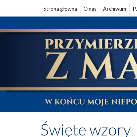
Strona główna
O nas
Archiwum
P
Święte wzory