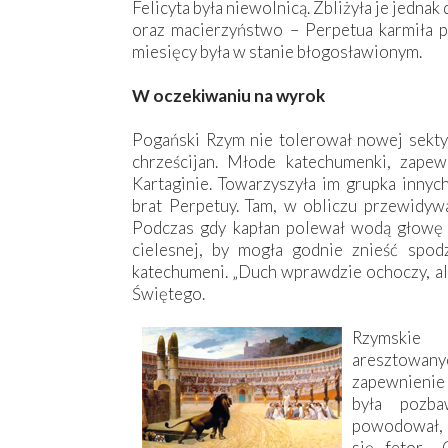
Felicyta była niewolnicą. Zbliżyła je jedn
oraz macierzyństwo – Perpetua karmiła pi
miesięcy była w stanie błogosławionym.
W oczekiwaniu na wyrok
Pogański Rzym nie tolerował nowej sekty 
chrześcijan. Młode katechumenki, zapew
Kartaginie. Towarzyszyła im grupka innyc
brat Perpetuy. Tam, w obliczu przewidyw
Podczas gdy kapłan polewał wodą głowę P
cielesnej, by mogła godnie znieść spod
katechumeni. „Duch wprawdzie ochoczy, ale 
Świętego.
Rzymskie 
aresztowany
zapewnienie
była pozba
powodował, 
się fetor. 