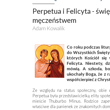
Perpetua i Felicyta - św
męczeństwem
Adam Kowalik
Co roku podczas litur
do Wszystkich Święty
których Kościół się
Felicyta. Niestety, d
mówią. A szkoda, bo
ukochały Boga, że z r
współcierpieć z Chrys
Ze względu na status społeczny, obie d
Perpetua była przedstawicielką elity społ
mieście Thuburbo Minus. Rodzice zape
właściwe dla panienek ze znakomitych do