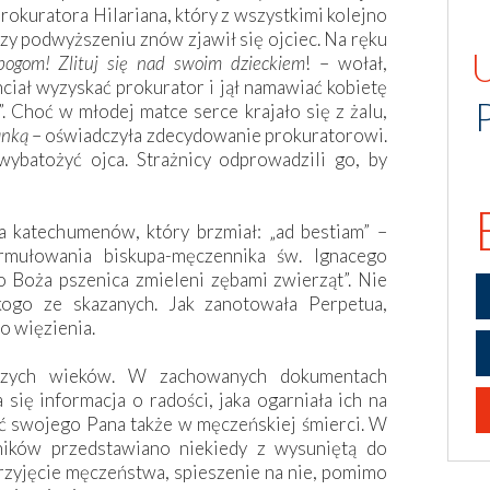
rokuratora Hilariana, który z wszystkimi kolejno
rzy podwyższeniu znów zjawił się ojciec. Na ręku
 bogom! Zlituj się nad swoim dzieckiem
! – wołał,
hciał wyzyskać prokurator i jął namawiać kobietę
”. Choć w młodej matce serce krajało się z żalu,
anką
– oświadczyła zdecydowanie prokuratorowi.
ybatożyć ojca. Strażnicy odprowadzili go, by
a katechumenów, który brzmiał: „ad bestiam” –
rmułowania biskupa-męczennika św. Ignacego
o Boża pszenica zmieleni zębami zwierząt”. Nie
kogo ze skazanych. Jak zanotowała Perpetua,
o więzienia.
szych wieków. W zachowanych dokumentach
 się informacja o radości, jaka ogarniała ich na
ć swojego Pana także w męczeńskiej śmierci. W
nników przedstawiano niekiedy z wysuniętą do
rzyjęcie męczeństwa, spieszenie na nie, pomimo