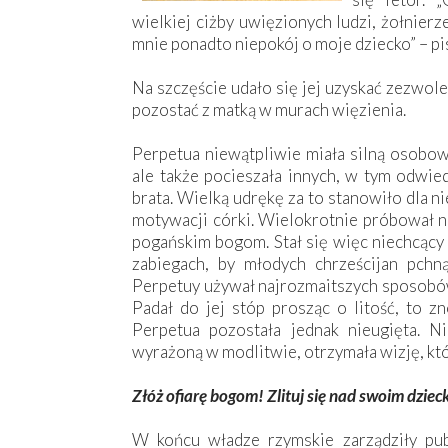
wielkiej ciżby uwięzionych ludzi, żołnier
mnie ponadto niepokój o moje dziecko” – p
Na szczęście udało się jej uzyskać zezwole
pozostać z matką w murach więzienia.
Perpetua niewątpliwie miała silną osobow
ale także pocieszała innych, w tym odwie
brata. Wielką udrękę za to stanowiło dla n
motywacji córki. Wielokrotnie próbował nak
pogańskim bogom. Stał się więc niechcący 
zabiegach, by młodych chrześcijan pchn
Perpetuy używał najrozmaitszych sposobów,
Padał do jej stóp prosząc o litość, to zn
Perpetua pozostała jednak nieugięta. N
wyrażoną w modlitwie, otrzymała wizję, któr
Złóż ofiarę bogom! Zlituj się nad swoim dziec
W końcu władze rzymskie zarządziły publ