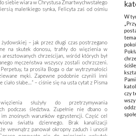
ak do siebie wiara w Chrystusa Zmartwychwstałego
kat
ersią maleńkiego synka, Felicyta zaś od ośmiu
W ty
„Prz
post
tema
żydowskiej – jak przez długi czas postrzegano
poko
ne na skutek donosu, trafiły do więzienia w
Pokł
h aresztowanych chrześcijan, wśród których był
chrze
anego męczeństwa wszyscy zostali ochrzczeni.
ściśl
erpetuy, ta prosiła Boga o dar wytrzymałości
kszta
ziewane męki. Zapewne podobnie czynili inni
Pami
ciało słabe…” – ciśnie się na usta cytat z Pisma
katol
czy t
wszys
więzienia służyły do przetrzymywania
oddzi
ch podczas śledztwa. Zupełnie nie dbano o
społ
 im znośnych warunków egzystencji. Część cel
wiona światła dziennego. Brak kanalizacji
że wewnątrz panował okropny zaduch i unosił
„Gorąco panowało nie do zniesienia wskutek