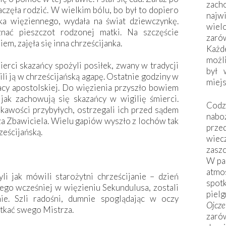
zac
zęła rodzić. W wielkim bólu, bo był to dopiero
naj
ka więziennego, wydała na świat dziewczynkę.
wiel
nać pieszczot rodzonej matki. Na szczęście
zarów
m, zajęła się inna chrześcijanka.
Każd
możli
ierci skazańcy spożyli posiłek, zwany w tradycji
był 
ili ją w chrześcijańską agapę. Ostatnie godziny w
miej
racy apostolskiej. Do więzienia przyszło bowiem
jak zachowują się skazańcy w wigilię śmierci.
Codzi
ekawości przybyłych, ostrzegali ich przed sądem
nabo
 za Zbawiciela. Wielu gapiów wyszło z lochów tak
prze
ześcijańską.
wiec
zaszc
W pa
atmo
i jak mówili starożytni chrześcijanie – dzień
spo
ego wcześniej w więzieniu Sekundulusa, zostali
piel
ie. Szli radośni, dumnie spoglądając w oczy
Ojcz
tkać swego Mistrza.
zarów