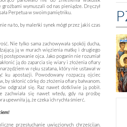
ze groźbami wymuszali od nas pieniądze. Dręczył
P
isała Perpetua w swoim pamiętniku.
nie na to, by maleńki synek mógł przez jakiś czas
ość. Nie tylko sama zachowywała spokój ducha,
dzającą ją w murach więzienia matkę i drugiego
iej postępowanie ojca. Jako poganin nie rozumiał
łonić ją do zaparcia się wiary i złożenia ofiary
narzędziem w ręku szatana, który nie ustawał w
ąć ku apostazji. Powodowany rozpaczą ojciec
 by skłonić córkę do złożenia ofiary bałwanom.
ów odgrażał się. Raz nawet dotkliwie ją pobił.
ie zachwiała się nawet wtedy, gdy na prośbę
a upewniła ją, że czeka ich rychła śmierć.
kiem!
iczne przesłuchanie uwięzionych chrześcijan.