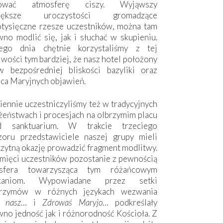
hować atmosferę ciszy. Wyjąwszy
większe uroczystości gromadzące
otysięczne rzesze uczestników, można tam
no modlić się, jak i słuchać w skupieniu.
ego dnia chętnie korzystaliśmy z tej
wości tym bardziej, że nasz hotel położony
w bezpośredniej bliskości bazyliki oraz
sca Maryjnych objawień.
ennie uczestniczyliśmy też w tradycyjnych
żeństwach i procesjach na olbrzymim placu
d sanktuarium. W trakcie trzeciego
zoru przedstawiciele naszej grupy mieli
zytną okazję prowadzić fragment modlitwy.
mięci uczestników pozostanie z pewnością
sfera towarzysząca tym różańcowym
tkaniom. Wypowiadane przez setki
grzymów w różnych językach wezwania
e nasz
… i
Zdrowaś Maryjo
… podkreślały
no jedność jak i różnorodność Kościoła. Z