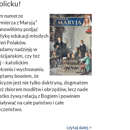
olicku!
m numerze
ymierza z Maryją”
anowiliśmy podjąć
tykę edukacji młodych
leń Polaków.
adamy nadzieję w
ścijańskim, czy też
ej – katolickim
łceniu i wychowaniu.
ętamy bowiem, że
icyzm jest nie tylko doktryną, dogmatem
eż zbiorem modlitw i obrzędów, lecz nade
tko żywą relacją z Bogiem i powinien
aływać na całe państwo i całe
eczeństwo.
czytaj dalej >