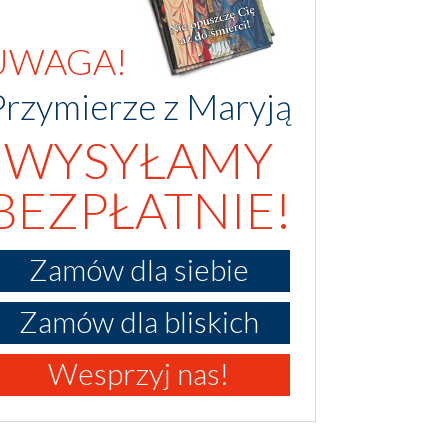
UWAGA!
Przymierze z Maryją
WYSYŁAMY
BEZPŁATNIE!
Zamów dla siebie
Zamów dla bliskich
Wesprzyj nas!