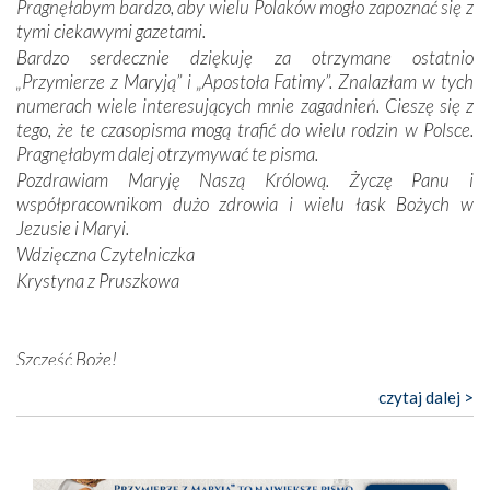
Pragnęłabym bardzo, aby wielu Polaków mogło zapoznać się z
Opatrzności. Wierność przynosi pomyślność –
tymi ciekawymi gazetami.
przynajmniej w życiu duchowym. Odstępstwo owocuje
Bardzo serdecznie dziękuję za otrzymane ostatnio
nieszczęściem i śmiercią. Te uniwersalne prawdy
„Przymierze z Maryją” i „Apostoła Fatimy”. Znalazłam w tych
przychodziły na myśl, gdy słuchaliśmy opowieści
numerach wiele interesujących mnie zagadnień. Cieszę się z
przewodników o portugalskich monarchach i wodzach,
tego, że te czasopisma mogą trafić do wielu rodzin w Polsce.
zwycięskich bitwach i nieszczęśliwych losach grzesznych
Pragnęłabym dalej otrzymywać te pisma.
kochanków.
Pozdrawiam Maryję Naszą Królową. Życzę Panu i
współpracownikom dużo zdrowia i wielu łask Bożych w
Byli tym razem pośród Apostołów Fatimy reprezentanci
Jezusie i Maryi.
każdego spośród żyjących pokoleń. Najmłodszy uczestnik
Wdzięczna Czytelniczka
liczył sobie 13 lat, zaś senior, pan Zdzisław – już 94.
–
Krystyna z Pruszkowa
Całe życie marzyłem, by tu przyjechać
– przyznał w
rozmowie.
Nasza pielgrzymka nie byłaby tak bogata w duchową treść
Szczęść Boże!
bez obecności duszpasterza – księdza Krzysztofa.
Bardzo dziękuję za przysyłanie mi „Przymierza z Maryją”. Jest
czytaj dalej >
Oprócz zapewnienia nam możliwości codziennego
to pismo, które bardzo sobie cenię i szanuję. Redagujecie
wysłuchania Mszy Świętej, dawał on wyrazy swej
ciekawe artykuły. Zawsze czekam na nowe numery i pragnę
niezwykłej czci dla Matki Bożej śpiewem
Godzinek
i
poinformować, że zawsze będę Was wspierać. Niech Pan Bóg
pięknych pieśni.
nas prowadzi!