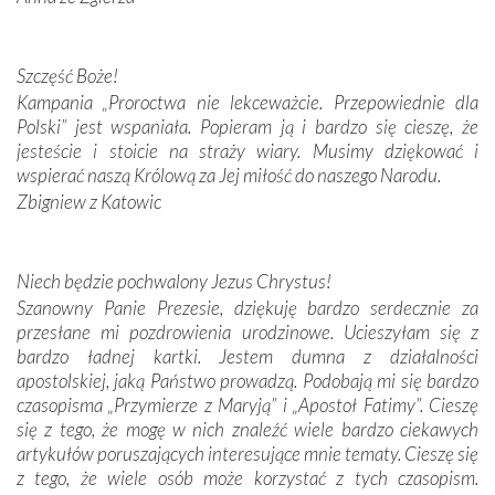
przywiezione wraz z intencjami powierzonymi nam przez
Darczyńców w ramach akcji „Twoje światło w Fatimie”.
Podczas tej kilkudniowej wyprawy na każdym kroku
Szczęść Boże!
spotykaliśmy się z serdeczną otwartością
Kampania „Proroctwa nie lekceważcie. Przepowiednie dla
Portugalczyków. Podziwialiśmy ich ludową sztukę i
Polski” jest wspaniała. Popieram ją i bardzo się cieszę, że
zwyczaje. Mimo że nasze kraje są od siebie bardzo
jesteście i stoicie na straży wiary. Musimy dziękować i
oddalone, w żaden sposób nie czuliśmy się obco.
wspierać naszą Królową za Jej miłość do naszego Narodu.
Sprawiła to oczywiście sama Matka Boża, ale też
Zbigniew z Katowic
kulturowa bliskość biorąca swój początek w naszej
wspólnej wierze. Podczas wyjazdów do historycznych
miejsc, które znalazły się na trasie naszej pielgrzymki,
Niech będzie pochwalony Jezus Chrystus!
mieliśmy okazję przekonać się, że Maryja swoją opieką
Szanowny Panie Prezesie, dziękuję bardzo serdecznie za
otacza nie tylko nasz naród, lecz wszystkie nacje, które
przesłane mi pozdrowienia urodzinowe. Ucieszyłam się z
się Jej ufnie oddają, a także każdą osobę, która zawierza
bardzo ładnej kartki. Jestem dumna z działalności
Jej siebie oraz swych bliskich.
apostolskiej, jaką Państwo prowadzą. Podobają mi się bardzo
czasopisma „Przymierze z Maryją” i „Apostoł Fatimy”. Cieszę
Dzieje Portugalii to również historia wierności Bogu i
się z tego, że mogę w nich znaleźć wiele bardzo ciekawych
odstępstw, także w życiu władców. Trudne momenty w
artykułów poruszających interesujące mnie tematy. Cieszę się
wymiarze tak osobistym, jak i zbiorowym, przypominają o
z tego, że wiele osób może korzystać z tych czasopism.
konieczności ciągłego zabiegania o własną duszę i o łaskę