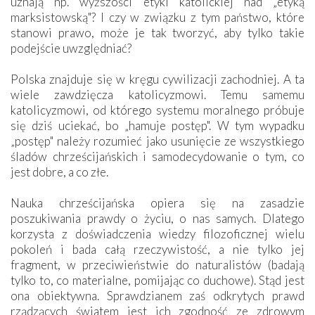
uznają np. wyższości etyki katolickiej nad „etyką
marksistowską"? I czy w związku z tym państwo, które
stanowi prawo, może je tak tworzyć, aby tylko takie
podejście uwzględniać?
Polska znajduje się w kręgu cywilizacji zachodniej. A ta
wiele zawdzięcza katolicyzmowi. Temu samemu
katolicyzmowi, od którego systemu moralnego próbuje
się dziś uciekać, bo „hamuje postęp". W tym wypadku
„postęp" należy rozumieć jako usunięcie ze wszystkiego
śladów chrześcijańskich i samodecydowanie o tym, co
jest dobre, a co złe.
Nauka chrześcijańska opiera się na zasadzie
poszukiwania prawdy o życiu, o nas samych. Dlatego
korzysta z doświadczenia wiedzy filozoficznej wielu
pokoleń i bada całą rzeczywistość, a nie tylko jej
fragment, w przeciwieństwie do naturalistów (badają
tylko to, co materialne, pomijając co duchowe). Stąd jest
ona obiektywna. Sprawdzianem zaś odkrytych prawd
rządzących światem jest ich zgodność ze zdrowym