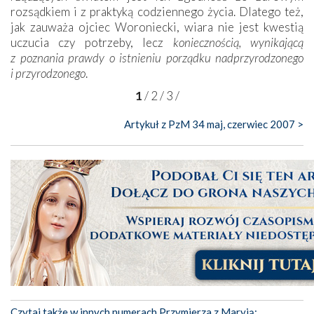
rozsądkiem i z praktyką codziennego życia. Dlatego też,
jak zauważa ojciec Woroniecki, wiara nie jest kwestią
uczucia czy potrzeby, lecz
koniecznością, wynikającą
z poznania prawdy o istnieniu porządku nadprzyrodzonego
i przyrodzonego
.
1
/
2
/
3
/
Artykuł z PzM 34 maj, czerwiec 2007 >
Czytaj także w innych numerach Przymierza z Maryją: