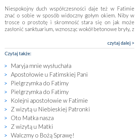
Niespokojny duch współczesności daje też w Fatimie
znać o sobie w sposób widoczny gołym okiem. Niby w
trosce o prostotę i skromność stara się on jak może
zasłonić sanktuarium, wznosząc wokół betonowe bryły, z
których niektóre nawet zostały poświęcone jako miejsca
katolickiego kultu. Tylko co wspólnego z żywą,
czytaj dalej >
autentyczną wiarą mogą mieć płaskie, szare bunkry albo
Czytaj także:
kaplice, w których Tabernakulum przypomina bardziej
skrzynkę na narzędzia? Albo co powiedzieć o ustawionym
Maryja mnie wysłuchała
tuż przy nowej bazylice wielkim krzyżu, na którym
Apostołowie u Fatimskiej Pani
zamiast Chrystusa umieszczono dziwaczną postać jakby
Pielgrzymka do Fatimy
wyjętą ze starożytnych hieroglifów? W kulturowym
kontekście naszych czasów to raczej karykatura niż godny
Pielgrzymka do Fatimy
wizerunek Zbawiciela…
Kolejni apostołowie w Fatimie
Zatem nawet w bezpośrednim otoczeniu sanktuarium
Z wizytą u Niebieskiej Patronki
naocznie przekonaliśmy się, że wewnątrz Kościoła toczy
Oto Matka nasza
się ogromna walka o kształt katolicyzmu i o serca
wierzących. Do czego to zmaganie może prowadzić,
Z wizytą u Matki
widzieliśmy w urokliwym, niewielkim mieście Obidos,
Walczmy o Bożą Sprawę!
gdzie w miejscu dawnego kościoła działa dzisiaj…