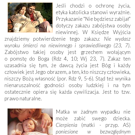
Jeśli chodzi o ochronę życia,
etyka katolicka stanowi wyraźnie.
Przykazanie "Nie będziesz zabijał"
dotyczy zakazu zabójstwa osoby
niewinnej. W Księdze Wyjścia
znajdziemy potwierdzenie tego zakazu:
Nie wydasz
wyroku śmierci na niewinnego i sprawiedliwego (23, 7)
.
Zabójstwo takiej osoby jest grzechem wołającym
o pomstę do Boga (Rdz 4, 10; Wj 23, 7). Zakaz ten
uzasadnia się tym, że dawcą życia jest Bóg i każdy
człowiek jest Jego obrazem, a ten, kto niszczy człowieka,
niszczy Bożą własność (por. Rdz 9, 5-6). Stąd też wynika
nienaruszalność godności osoby ludzkiej i na tym
ostatecznie opiera się każda cywilizacja. Jest to tzw.
prawo naturalne.
Matka w żadnym wypadku nie
może zabić swego dziecka.
Cierpienia
(matki - przyp. AS)
poniesione w bezwzględnym