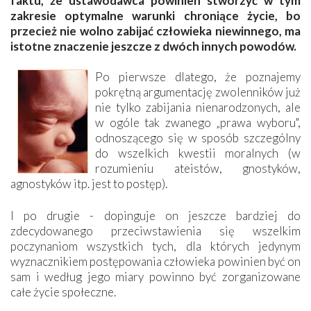
faktu, że ustawodawca powinien stworzyć w tym
zakresie optymalne warunki chroniące życie, bo
przecież nie wolno zabijać człowieka niewinnego, ma
istotne znaczenie jeszcze z dwóch innych powodów.
Po pierwsze dlatego, że poznajemy
pokrętną argumentację zwolenników już
nie tylko zabijania nienarodzonych, ale
w ogóle tak zwanego „prawa wyboru",
odnoszącego się w sposób szczególny
do wszelkich kwestii moralnych (w
rozumieniu ateistów, gnostyków,
agnostyków itp. jest to postęp).
I po drugie - dopinguje on jeszcze bardziej do
zdecydowanego przeciwstawienia się wszelkim
poczynaniom wszystkich tych, dla których jedynym
wyznacznikiem postępowania człowieka powinien być on
sam i według jego miary powinno być zorganizowane
całe życie społeczne.