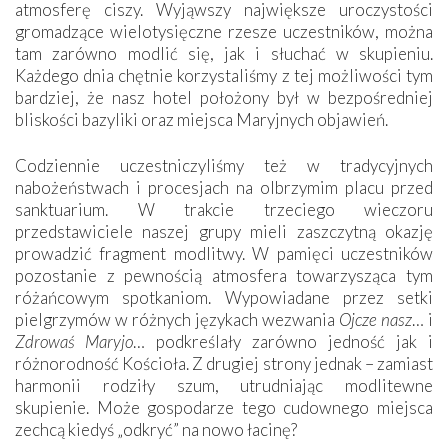
atmosferę ciszy. Wyjąwszy największe uroczystości
gromadzące wielotysięczne rzesze uczestników, można
tam zarówno modlić się, jak i słuchać w skupieniu.
Każdego dnia chętnie korzystaliśmy z tej możliwości tym
bardziej, że nasz hotel położony był w bezpośredniej
bliskości bazyliki oraz miejsca Maryjnych objawień.
Codziennie uczestniczyliśmy też w tradycyjnych
nabożeństwach i procesjach na olbrzymim placu przed
sanktuarium. W trakcie trzeciego wieczoru
przedstawiciele naszej grupy mieli zaszczytną okazję
prowadzić fragment modlitwy. W pamięci uczestników
pozostanie z pewnością atmosfera towarzysząca tym
różańcowym spotkaniom. Wypowiadane przez setki
pielgrzymów w różnych językach wezwania
Ojcze nasz
… i
Zdrowaś Maryjo
… podkreślały zarówno jedność jak i
różnorodność Kościoła. Z drugiej strony jednak – zamiast
harmonii rodziły szum, utrudniając modlitewne
skupienie. Może gospodarze tego cudownego miejsca
zechcą kiedyś „odkryć” na nowo łacinę?