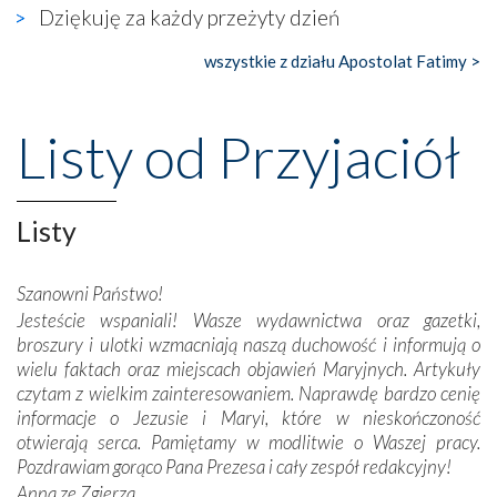
Dziękuję za każdy przeżyty dzień
księgarnia.
wszystkie z działu Apostolat Fatimy >
Nasze pielgrzymkowe wyprawy, których celem były
wspaniałe klasztory w miasteczku Alcobaça czy w Batalhi,
przeniosły nas do czasów, gdy świątynie bez wątpienia
Listy od Przyjaciół
wznoszono na chwałę Bożą, na przykład – w podzięce za
Opatrznościową pomoc w wygranej bitwie o
niepodległość kraju. Zachwyt budziła potężna, a zarazem
misterna architektura tych monumentalnych dzieł,
Listy
wspaniałe zdobienia, dbałość ich twórców o detale,
połączenie talentów z wytrwałością i pracowitością
Szanowni Państwo!
budowniczych.
Jesteście wspaniali! Wasze wydawnictwa oraz gazetki,
broszury i ulotki wzmacniają naszą duchowość i informują o
Podążyliśmy też śladami fatimskich wizjonerów – Łucji
wielu faktach oraz miejscach objawień Maryjnych. Artykuły
dos Santos oraz świętych Hiacynty i Franciszka Marto.
czytam z wielkim zainteresowaniem. Naprawdę bardzo cenię
Modliliśmy się przy ich grobach. Odprawiliśmy Drogę
informacje o Jezusie i Maryi, które w nieskończoność
Krzyżową w ich rodzinnych stronach, odwiedziliśmy
otwierają serca. Pamiętamy w modlitwie o Waszej pracy.
domy, w których żyli.
Pozdrawiam gorąco Pana Prezesa i cały zespół redakcyjny!
Anna ze Zgierza
W miejscu objawień Matki Bożej zapaliliśmy świece