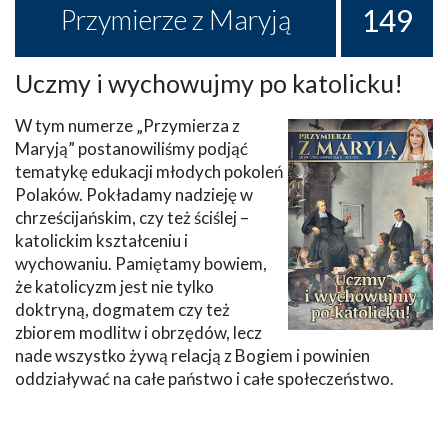
149
Przymierze z Maryją
Uczmy i wychowujmy po katolicku!
W tym numerze „Przymierza z
Maryją” postanowiliśmy podjąć
tematykę edukacji młodych pokoleń
Polaków. Pokładamy nadzieję w
chrześcijańskim, czy też ściślej –
katolickim kształceniu i
wychowaniu. Pamiętamy bowiem,
że katolicyzm jest nie tylko
doktryną, dogmatem czy też
zbiorem modlitw i obrzędów, lecz
nade wszystko żywą relacją z Bogiem i powinien
oddziaływać na całe państwo i całe społeczeństwo.