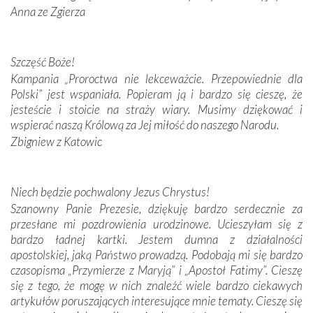
Anna ze Zgierza
W miejscu objawień Matki Bożej zapaliliśmy świece
przywiezione wraz z intencjami powierzonymi nam przez
Darczyńców w ramach akcji „Twoje światło w Fatimie”.
Podczas tej kilkudniowej wyprawy na każdym kroku
Szczęść Boże!
spotykaliśmy się z serdeczną otwartością
Kampania „Proroctwa nie lekceważcie. Przepowiednie dla
Portugalczyków. Podziwialiśmy ich ludową sztukę i
Polski” jest wspaniała. Popieram ją i bardzo się cieszę, że
zwyczaje. Mimo że nasze kraje są od siebie bardzo
jesteście i stoicie na straży wiary. Musimy dziękować i
oddalone, w żaden sposób nie czuliśmy się obco.
wspierać naszą Królową za Jej miłość do naszego Narodu.
Sprawiła to oczywiście sama Matka Boża, ale też
Zbigniew z Katowic
kulturowa bliskość biorąca swój początek w naszej
wspólnej wierze. Podczas wyjazdów do historycznych
miejsc, które znalazły się na trasie naszej pielgrzymki,
Niech będzie pochwalony Jezus Chrystus!
mieliśmy okazję przekonać się, że Maryja swoją opieką
Szanowny Panie Prezesie, dziękuję bardzo serdecznie za
otacza nie tylko nasz naród, lecz wszystkie nacje, które
przesłane mi pozdrowienia urodzinowe. Ucieszyłam się z
się Jej ufnie oddają, a także każdą osobę, która zawierza
bardzo ładnej kartki. Jestem dumna z działalności
Jej siebie oraz swych bliskich.
apostolskiej, jaką Państwo prowadzą. Podobają mi się bardzo
czasopisma „Przymierze z Maryją” i „Apostoł Fatimy”. Cieszę
Dzieje Portugalii to również historia wierności Bogu i
się z tego, że mogę w nich znaleźć wiele bardzo ciekawych
odstępstw, także w życiu władców. Trudne momenty w
artykułów poruszających interesujące mnie tematy. Cieszę się
wymiarze tak osobistym, jak i zbiorowym, przypominają o