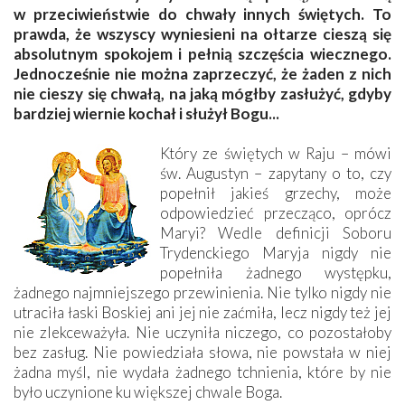
w przeciwieństwie do chwały innych świętych. To
prawda, że wszyscy wyniesieni na ołtarze cieszą się
absolutnym spokojem i pełnią szczęścia wiecznego.
Jednocześnie nie można zaprzeczyć, że żaden z nich
nie cieszy się chwałą, na jaką mógłby zasłużyć, gdyby
bardziej wiernie kochał i służył Bogu...
Który ze świętych w Raju – mówi
św. Augustyn – zapytany o to, czy
popełnił jakieś grzechy, może
odpowiedzieć przecząco, oprócz
Maryi? Wedle definicji Soboru
Trydenckiego Maryja nigdy nie
popełniła żadnego występku,
żadnego najmniejszego przewinienia. Nie tylko nigdy nie
utraciła łaski Boskiej ani jej nie zaćmiła, lecz nigdy też jej
nie zlekceważyła. Nie uczyniła niczego, co pozostałoby
bez zasług. Nie powiedziała słowa, nie powstała w niej
żadna myśl, nie wydała żadnego tchnienia, które by nie
było uczynione ku większej chwale Boga.