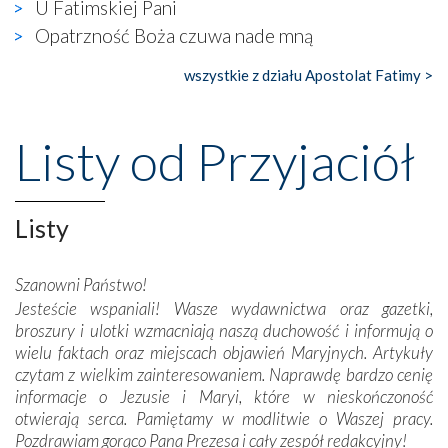
U Fatimskiej Pani
gdzie w miejscu dawnego kościoła działa dzisiaj…
Opatrzność Boża czuwa nade mną
księgarnia.
wszystkie z działu Apostolat Fatimy >
Nasze pielgrzymkowe wyprawy, których celem były
wspaniałe klasztory w miasteczku Alcobaça czy w Batalhi,
przeniosły nas do czasów, gdy świątynie bez wątpienia
Listy od Przyjaciół
wznoszono na chwałę Bożą, na przykład – w podzięce za
Opatrznościową pomoc w wygranej bitwie o
niepodległość kraju. Zachwyt budziła potężna, a zarazem
misterna architektura tych monumentalnych dzieł,
Listy
wspaniałe zdobienia, dbałość ich twórców o detale,
połączenie talentów z wytrwałością i pracowitością
Szanowni Państwo!
budowniczych.
Jesteście wspaniali! Wasze wydawnictwa oraz gazetki,
broszury i ulotki wzmacniają naszą duchowość i informują o
Podążyliśmy też śladami fatimskich wizjonerów – Łucji
wielu faktach oraz miejscach objawień Maryjnych. Artykuły
dos Santos oraz świętych Hiacynty i Franciszka Marto.
czytam z wielkim zainteresowaniem. Naprawdę bardzo cenię
Modliliśmy się przy ich grobach. Odprawiliśmy Drogę
informacje o Jezusie i Maryi, które w nieskończoność
Krzyżową w ich rodzinnych stronach, odwiedziliśmy
otwierają serca. Pamiętamy w modlitwie o Waszej pracy.
domy, w których żyli.
Pozdrawiam gorąco Pana Prezesa i cały zespół redakcyjny!