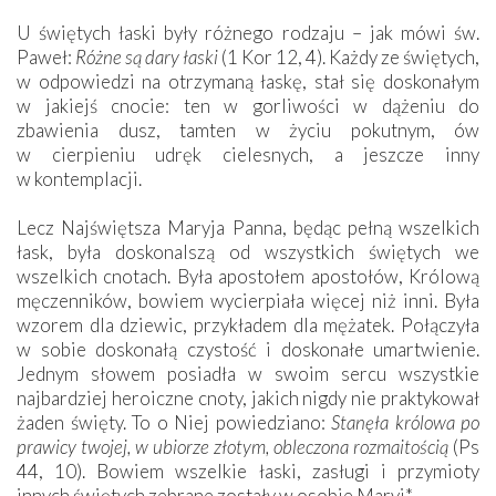
U świętych łaski były różnego rodzaju – jak mówi św.
Paweł:
Różne są dary łaski
(1 Kor 12, 4). Każdy ze świętych,
w odpowiedzi na otrzymaną łaskę, stał się doskonałym
w jakiejś cnocie: ten w gorliwości w dążeniu do
zbawienia dusz, tamten w życiu pokutnym, ów
w cierpieniu udręk cielesnych, a jeszcze inny
w kontemplacji.
Lecz Najświętsza Maryja Panna, będąc pełną wszelkich
łask, była doskonalszą od wszystkich świętych we
wszelkich cnotach. Była apostołem apostołów, Królową
męczenników, bowiem wycierpiała więcej niż inni. Była
wzorem dla dziewic, przykładem dla mężatek. Połączyła
w sobie doskonałą czystość i doskonałe umartwienie.
Jednym słowem posiadła w swoim sercu wszystkie
najbardziej heroiczne cnoty, jakich nigdy nie praktykował
żaden święty. To o Niej powiedziano:
Stanęła królowa po
prawicy twojej, w ubiorze złotym, obleczona rozmaitością
(Ps
44, 10). Bowiem wszelkie łaski, zasługi i przymioty
innych świętych zebrane zostały w osobie Maryi*.