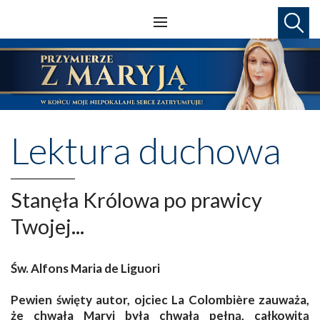
Lektura duchowa
Stanęła Królowa po prawicy
Twojej...
Św. Alfons Maria de Liguori
Pewien święty autor, ojciec La Colombière zauważa,
że chwała Maryi była chwałą pełną, całkowitą