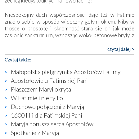
zechcą kiedyś „odkryć” na nowo łacinę?
Niespokojny duch współczesności daje też w Fatimie
znać o sobie w sposób widoczny gołym okiem. Niby w
trosce o prostotę i skromność stara się on jak może
zasłonić sanktuarium, wznosząc wokół betonowe bryły, z
których niektóre nawet zostały poświęcone jako miejsca
katolickiego kultu. Tylko co wspólnego z żywą,
czytaj dalej >
autentyczną wiarą mogą mieć płaskie, szare bunkry albo
Czytaj także:
kaplice, w których Tabernakulum przypomina bardziej
skrzynkę na narzędzia? Albo co powiedzieć o ustawionym
Małopolska pielgrzymka Apostołów Fatimy
tuż przy nowej bazylice wielkim krzyżu, na którym
Apostołowie u Fatimskiej Pani
zamiast Chrystusa umieszczono dziwaczną postać jakby
Płaszczem Maryi okryta
wyjętą ze starożytnych hieroglifów? W kulturowym
kontekście naszych czasów to raczej karykatura niż godny
W Fatimie i nie tylko
wizerunek Zbawiciela…
Duchowo połączeni z Maryją
Zatem nawet w bezpośrednim otoczeniu sanktuarium
1600 lilii dla Fatimskiej Pani
naocznie przekonaliśmy się, że wewnątrz Kościoła toczy
Maryja porusza serca Apostołów
się ogromna walka o kształt katolicyzmu i o serca
wierzących. Do czego to zmaganie może prowadzić,
Spotkanie z Maryją
widzieliśmy w urokliwym, niewielkim mieście Obidos,