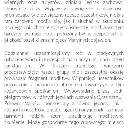
wiernych oraz turystów, zdołała jednak zachować
atmosferę ciszy. Wyjąwszy największe uroczystości
gromadzące wielotysięczne rzesze uczestników, można
tam zarówno modlić się, jak i słuchać w skupieniu.
Każdego dnia chętnie korzystaliśmy z tej możliwości tym
bardziej, że nasz hotel położony był w bezpośredniej
bliskości bazyliki oraz miejsca Maryjnych objawień.
Codziennie uczestniczyliśmy też w tradycyjnych
nabożeństwach i procesjach na olbrzymim placu przed
sanktuarium. W trakcie trzeciego wieczoru
przedstawiciele naszej grupy mieli zaszczytną okazję
prowadzić fragment modlitwy. W pamięci uczestników
pozostanie z pewnością atmosfera towarzysząca tym
różańcowym spotkaniom. Wypowiadane przez setki
pielgrzymów w różnych językach wezwania
Ojcze nasz
… i
Zdrowaś Maryjo
… podkreślały zarówno jedność jak i
różnorodność Kościoła. Z drugiej strony jednak – zamiast
harmonii rodziły szum, utrudniając modlitewne
skupienie. Może gospodarze tego cudownego miejsca