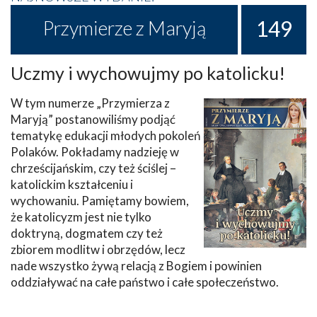
149
Przymierze z Maryją
Uczmy i wychowujmy po katolicku!
W tym numerze „Przymierza z
Maryją” postanowiliśmy podjąć
tematykę edukacji młodych pokoleń
Polaków. Pokładamy nadzieję w
chrześcijańskim, czy też ściślej –
katolickim kształceniu i
wychowaniu. Pamiętamy bowiem,
że katolicyzm jest nie tylko
doktryną, dogmatem czy też
zbiorem modlitw i obrzędów, lecz
nade wszystko żywą relacją z Bogiem i powinien
oddziaływać na całe państwo i całe społeczeństwo.