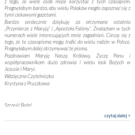
z tego, że wiele osób może korzystać z tych czasopism.
konieczności ciągłego zabiegania o własną duszę i o łaskę
Pragnęłabym bardzo, aby wielu Polaków mogło zapoznać się z
Opatrzności. Wierność przynosi pomyślność –
tymi ciekawymi gazetami.
przynajmniej w życiu duchowym. Odstępstwo owocuje
Bardzo serdecznie dziękuję za otrzymane ostatnio
nieszczęściem i śmiercią. Te uniwersalne prawdy
„Przymierze z Maryją” i „Apostoła Fatimy”. Znalazłam w tych
przychodziły na myśl, gdy słuchaliśmy opowieści
numerach wiele interesujących mnie zagadnień. Cieszę się z
przewodników o portugalskich monarchach i wodzach,
tego, że te czasopisma mogą trafić do wielu rodzin w Polsce.
zwycięskich bitwach i nieszczęśliwych losach grzesznych
Pragnęłabym dalej otrzymywać te pisma.
kochanków.
Pozdrawiam Maryję Naszą Królową. Życzę Panu i
współpracownikom dużo zdrowia i wielu łask Bożych w
Byli tym razem pośród Apostołów Fatimy reprezentanci
Jezusie i Maryi.
każdego spośród żyjących pokoleń. Najmłodszy uczestnik
Wdzięczna Czytelniczka
liczył sobie 13 lat, zaś senior, pan Zdzisław – już 94.
–
Krystyna z Pruszkowa
Całe życie marzyłem, by tu przyjechać
– przyznał w
rozmowie.
Nasza pielgrzymka nie byłaby tak bogata w duchową treść
Szczęść Boże!
bez obecności duszpasterza – księdza Krzysztofa.
Bardzo dziękuję za przysyłanie mi „Przymierza z Maryją”. Jest
czytaj dalej >
Oprócz zapewnienia nam możliwości codziennego
to pismo, które bardzo sobie cenię i szanuję. Redagujecie
wysłuchania Mszy Świętej, dawał on wyrazy swej
ciekawe artykuły. Zawsze czekam na nowe numery i pragnę
niezwykłej czci dla Matki Bożej śpiewem
Godzinek
i
poinformować, że zawsze będę Was wspierać. Niech Pan Bóg