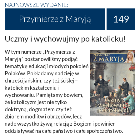
NAJNOWSZE WYDANIE:
149
Przymierze z Maryją
Uczmy i wychowujmy po katolicku!
W tym numerze „Przymierza z
Maryją” postanowiliśmy podjąć
tematykę edukacji młodych pokoleń
Polaków. Pokładamy nadzieję w
chrześcijańskim, czy też ściślej –
katolickim kształceniu i
wychowaniu. Pamiętamy bowiem,
że katolicyzm jest nie tylko
doktryną, dogmatem czy też
zbiorem modlitw i obrzędów, lecz
nade wszystko żywą relacją z Bogiem i powinien
oddziaływać na całe państwo i całe społeczeństwo.