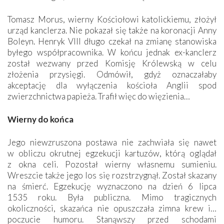
Tomasz Morus, wierny Kościołowi katolickiemu, złożył
urząd kanclerza. Nie pokazał się także na koronacji Anny
Boleyn. Henryk VIII długo czekał na zmianę stanowiska
byłego współpracownika. W końcu jednak ex-kanclerz
został wezwany przed Komisję Królewską w celu
złożenia przysięgi. Odmówił, gdyż oznaczałaby
akceptację dla wyłączenia kościoła Anglii spod
zwierzchnictwa papieża. Trafił więc do więzienia…
Wierny do końca
Jego niewzruszona postawa nie zachwiała się nawet
w obliczu okrutnej egzekucji kartuzów, którą oglądał
z okna celi. Pozostał wierny własnemu sumieniu.
Wreszcie także jego los się rozstrzygnął. Został skazany
na śmierć. Egzekucję wyznaczono na dzień 6 lipca
1535 roku. Była publiczna. Mimo tragicznych
okoliczności, skazańca nie opuszczała zimna krew i…
poczucie humoru. Stanąwszy przed schodami