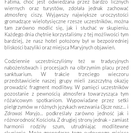
Fatima, choć jest odwiedzana przez bardzo licznych
wiernych oraz turystów, zdołała jednak zachować
atmosferę ciszy. Wyjąwszy największe uroczystości
gromadzące wielotysięczne rzesze uczestników, można
tam zarówno modlić się, jak i słuchać w skupieniu.
Każdego dnia chętnie korzystaliśmy z tej możliwości tym
bardziej, że nasz hotel położony był w bezpośredniej
bliskości bazyliki oraz miejsca Maryjnych objawień.
Codziennie uczestniczyliśmy też w tradycyjnych
nabożeństwach i procesjach na olbrzymim placu przed
sanktuarium. W trakcie trzeciego wieczoru
przedstawiciele naszej grupy mieli zaszczytną okazję
prowadzić fragment modlitwy. W pamięci uczestników
pozostanie z pewnością atmosfera towarzysząca tym
różańcowym spotkaniom. Wypowiadane przez setki
pielgrzymów w różnych językach wezwania
Ojcze nasz
… i
Zdrowaś Maryjo
… podkreślały zarówno jedność jak i
różnorodność Kościoła. Z drugiej strony jednak – zamiast
harmonii rodziły szum, utrudniając modlitewne
skupienie. Może gospodarze tego cudownego miejsca