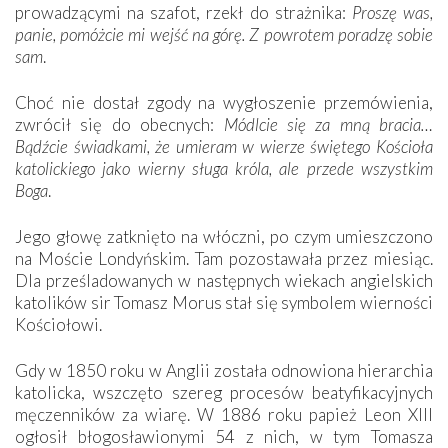
prowadzącymi na szafot, rzekł do strażnika:
Proszę was,
panie, pomóżcie mi wejść na górę. Z powrotem poradzę sobie
sam
.
Choć nie dostał zgody na wygłoszenie przemówienia,
zwrócił się do obecnych:
Módlcie się za mną bracia…
Bądźcie świadkami, że umieram w wierze świętego Kościoła
katolickiego jako wierny sługa króla, ale przede wszystkim
Boga
.
Jego głowę zatknięto na włóczni, po czym umieszczono
na Moście Londyńskim. Tam pozostawała przez miesiąc.
Dla prześladowanych w następnych wiekach angielskich
katolików sir Tomasz Morus stał się symbolem wierności
Kościołowi.
Gdy w 1850 roku w Anglii została odnowiona hierarchia
katolicka, wszczęto szereg procesów beatyfikacyjnych
męczenników za wiarę. W 1886 roku papież Leon XIII
ogłosił błogosławionymi 54 z nich, w tym Tomasza