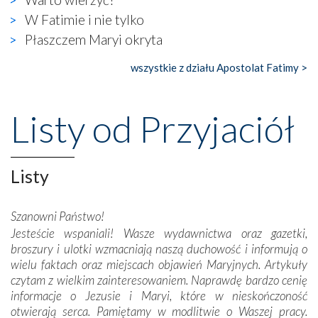
widzieliśmy w urokliwym, niewielkim mieście Obidos,
W Fatimie i nie tylko
gdzie w miejscu dawnego kościoła działa dzisiaj…
Płaszczem Maryi okryta
księgarnia.
wszystkie z działu Apostolat Fatimy >
Nasze pielgrzymkowe wyprawy, których celem były
wspaniałe klasztory w miasteczku Alcobaça czy w Batalhi,
przeniosły nas do czasów, gdy świątynie bez wątpienia
Listy od Przyjaciół
wznoszono na chwałę Bożą, na przykład – w podzięce za
Opatrznościową pomoc w wygranej bitwie o
niepodległość kraju. Zachwyt budziła potężna, a zarazem
misterna architektura tych monumentalnych dzieł,
Listy
wspaniałe zdobienia, dbałość ich twórców o detale,
połączenie talentów z wytrwałością i pracowitością
Szanowni Państwo!
budowniczych.
Jesteście wspaniali! Wasze wydawnictwa oraz gazetki,
broszury i ulotki wzmacniają naszą duchowość i informują o
Podążyliśmy też śladami fatimskich wizjonerów – Łucji
wielu faktach oraz miejscach objawień Maryjnych. Artykuły
dos Santos oraz świętych Hiacynty i Franciszka Marto.
czytam z wielkim zainteresowaniem. Naprawdę bardzo cenię
Modliliśmy się przy ich grobach. Odprawiliśmy Drogę
informacje o Jezusie i Maryi, które w nieskończoność
Krzyżową w ich rodzinnych stronach, odwiedziliśmy
otwierają serca. Pamiętamy w modlitwie o Waszej pracy.
domy, w których żyli.