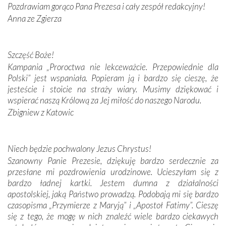
Pozdrawiam gorąco Pana Prezesa i cały zespół redakcyjny!
Anna ze Zgierza
W miejscu objawień Matki Bożej zapaliliśmy świece
przywiezione wraz z intencjami powierzonymi nam przez
Darczyńców w ramach akcji „Twoje światło w Fatimie”.
Podczas tej kilkudniowej wyprawy na każdym kroku
Szczęść Boże!
spotykaliśmy się z serdeczną otwartością
Kampania „Proroctwa nie lekceważcie. Przepowiednie dla
Portugalczyków. Podziwialiśmy ich ludową sztukę i
Polski” jest wspaniała. Popieram ją i bardzo się cieszę, że
zwyczaje. Mimo że nasze kraje są od siebie bardzo
jesteście i stoicie na straży wiary. Musimy dziękować i
oddalone, w żaden sposób nie czuliśmy się obco.
wspierać naszą Królową za Jej miłość do naszego Narodu.
Sprawiła to oczywiście sama Matka Boża, ale też
Zbigniew z Katowic
kulturowa bliskość biorąca swój początek w naszej
wspólnej wierze. Podczas wyjazdów do historycznych
miejsc, które znalazły się na trasie naszej pielgrzymki,
Niech będzie pochwalony Jezus Chrystus!
mieliśmy okazję przekonać się, że Maryja swoją opieką
Szanowny Panie Prezesie, dziękuję bardzo serdecznie za
otacza nie tylko nasz naród, lecz wszystkie nacje, które
przesłane mi pozdrowienia urodzinowe. Ucieszyłam się z
się Jej ufnie oddają, a także każdą osobę, która zawierza
bardzo ładnej kartki. Jestem dumna z działalności
Jej siebie oraz swych bliskich.
apostolskiej, jaką Państwo prowadzą. Podobają mi się bardzo
czasopisma „Przymierze z Maryją” i „Apostoł Fatimy”. Cieszę
Dzieje Portugalii to również historia wierności Bogu i
się z tego, że mogę w nich znaleźć wiele bardzo ciekawych
odstępstw, także w życiu władców. Trudne momenty w