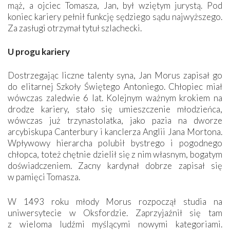
mąż, a ojciec Tomasza, Jan, był wziętym jurystą. Pod
koniec kariery pełnił funkcję sędziego sądu najwyższego.
Za zasługi otrzymał tytuł szlachecki.
U progu kariery
Dostrzegając liczne talenty syna, Jan Morus zapisał go
do elitarnej Szkoły Świętego Antoniego. Chłopiec miał
wówczas zaledwie 6 lat. Kolejnym ważnym krokiem na
drodze kariery, stało się umieszczenie młodzieńca,
wówczas już trzynastolatka, jako pazia na dworze
arcybiskupa Canterbury i kanclerza Anglii Jana Mortona.
Wpływowy hierarcha polubił bystrego i pogodnego
chłopca, toteż chętnie dzielił się z nim własnym, bogatym
doświadczeniem. Zacny kardynał dobrze zapisał się
w pamięci Tomasza.
W 1493 roku młody Morus rozpoczął studia na
uniwersytecie w Oksfordzie. Zaprzyjaźnił się tam
z wieloma ludźmi myślącymi nowymi kategoriami.