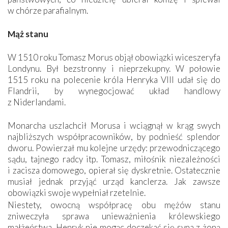
w chórze parafialnym.
Mąż stanu
W 1510 roku Tomasz Morus objął obowiązki wiceszeryfa
Londynu. Był bezstronny i nieprzekupny. W połowie
1515 roku na polecenie króla Henryka VIII udał się do
Flandrii, by wynegocjować układ handlowy
z Niderlandami.
Monarcha uszlachcił Morusa i wciągnął w krąg swych
najbliższych współpracowników, by podnieść splendor
dworu. Powierzał mu kolejne urzędy: przewodniczącego
sądu, tajnego radcy itp. Tomasz, miłośnik niezależności
i zacisza domowego, opierał się dyskretnie. Ostatecznie
musiał jednak przyjąć urząd kanclerza. Jak zawsze
obowiązki swoje wypełniał rzetelnie.
Niestety, owocną współpracę obu mężów stanu
zniweczyła sprawa unieważnienia królewskiego
małżeństwa. Henryk nie mogąc doczekać się syna z żoną