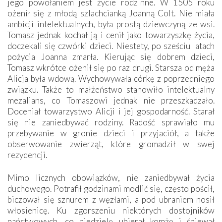
jego powołaniem jest życie rodzinne. W 1505 roku
ożenił się z młodą szlachcianką Joanną Colt. Nie miała
ambicji intelektualnych, była prostą dziewczyną ze wsi.
Tomasz jednak kochał ją i cenił jako towarzyszkę życia,
doczekali się czwórki dzieci. Niestety, po sześciu latach
pożycia Joanna zmarła. Kierując się dobrem dzieci,
Tomasz wkrótce ożenił się po raz drugi. Starsza od męża
Alicja była wdową. Wychowywała córkę z poprzedniego
związku. Także to małżeństwo stanowiło intelektualny
mezalians, co Tomaszowi jednak nie przeszkadzało.
Doceniał towarzystwo Alicji i jej gospodarność. Starał
się nie zaniedbywać rodziny. Radość ­sprawiało mu
przebywanie w gronie dzieci i przyjaciół, a także
obserwowanie zwierząt, które gromadził w swej
rezydencji.
Mimo licznych obowiązków, nie zaniedbywał życia
duchowego. Potrafił godzinami modlić się, często pościł,
biczował się sznurem z węzłami, a pod ubraniem nosił
włosienicę. Ku zgorszeniu niektórych dostojników
państwowych, co niedzielę ubierał komżę i śpiewał