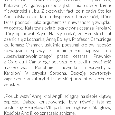
Katarzyną Aragońską, rozpoczął starania o stwierdzenie
nieważności ślubu. Zlekceważył fakt, że niegdyś Stolica
Apostolska udzieliła mu dyspensy od przeszkód, które
teraz podnosił jako argument za nieważnością związku.
W dodatku Katarzyna była bliską krewną cesarza Karola V,
który opanował Rzym. Należy dodać, że Henryk chciał
ożenić się z kochanką, Anną Boleyn. Profesor Cambridge
ks. Tomasz Cranmer, usłużnie podsunął królowi sposób
rozwiązania sprawy z pominięciem papieża jako
„ubezwłasnowolnionego” przez cesarza. Prawnicy
z Oxfordu i Cambridge posłusznie orzekli nieważność
małżeństwa. Podobnie uczyniła nieprzychylna
Karolowi V paryska Sorbona. Decyzję powtórzyły
zapatrzone w autorytet francuskiej uczelni wszechnice
włoskie.
„Poślubiwszy” Annę, król Anglii ściągnął na siebie klątwę
papieża. Dalsze konsekwencje były równie fatalne:
posłuszny Henrykowi VIII parlament ogłosił króla głową
Kościoła Anglii, co oznaczało schizmę.