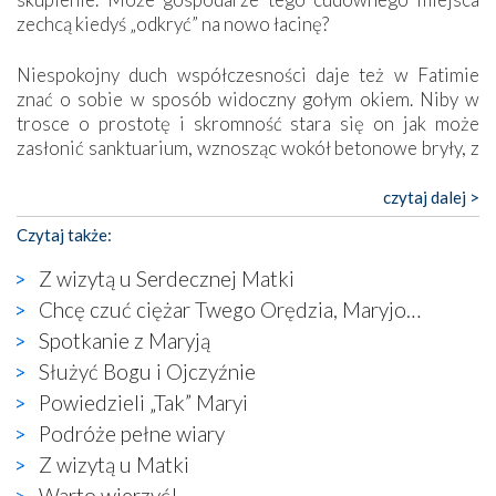
zechcą kiedyś „odkryć” na nowo łacinę?
Niespokojny duch współczesności daje też w Fatimie
znać o sobie w sposób widoczny gołym okiem. Niby w
trosce o prostotę i skromność stara się on jak może
zasłonić sanktuarium, wznosząc wokół betonowe bryły, z
których niektóre nawet zostały poświęcone jako miejsca
katolickiego kultu. Tylko co wspólnego z żywą,
czytaj dalej >
autentyczną wiarą mogą mieć płaskie, szare bunkry albo
Czytaj także:
kaplice, w których Tabernakulum przypomina bardziej
skrzynkę na narzędzia? Albo co powiedzieć o ustawionym
Z wizytą u Serdecznej Matki
tuż przy nowej bazylice wielkim krzyżu, na którym
Chcę czuć ciężar Twego Orędzia, Maryjo…
zamiast Chrystusa umieszczono dziwaczną postać jakby
Spotkanie z Maryją
wyjętą ze starożytnych hieroglifów? W kulturowym
kontekście naszych czasów to raczej karykatura niż godny
Służyć Bogu i Ojczyźnie
wizerunek Zbawiciela…
Powiedzieli „Tak” Maryi
Zatem nawet w bezpośrednim otoczeniu sanktuarium
Podróże pełne wiary
naocznie przekonaliśmy się, że wewnątrz Kościoła toczy
Z wizytą u Matki
się ogromna walka o kształt katolicyzmu i o serca
wierzących. Do czego to zmaganie może prowadzić,
Warto wierzyć!