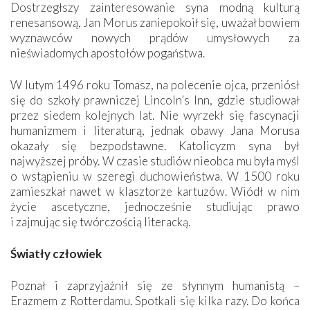
Dostrzegłszy zainteresowanie syna modną kulturą
renesansową, Jan Morus zaniepokoił się, uważał bowiem
wyznawców nowych prądów umysłowych za
nieświadomych apostołów pogaństwa.
W lutym 1496 roku Tomasz, na polecenie ojca, przeniósł
się do szkoły prawniczej Lincoln’s Inn, gdzie studiował
przez siedem kolejnych lat. Nie wyrzekł się fascynacji
humanizmem i literaturą, jednak obawy Jana Morusa
okazały się bezpodstawne. Katolicyzm syna był
najwyższej próby. W czasie studiów nieobca mu była myśl
o wstąpieniu w szeregi duchowieństwa. W 1500 roku
zamieszkał nawet w klasztorze kartuzów. Wiódł w nim
życie ascetyczne, jednocześnie studiując prawo
i zajmując się twórczością literacką.
Światły człowiek
Poznał i zaprzyjaźnił się ze słynnym humanistą –
Erazmem z Rotterdamu. Spotkali się kilka razy. Do końca