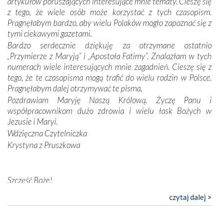
artykułów poruszających interesujące mnie tematy. Cieszę się
wymiarze tak osobistym, jak i zbiorowym, przypominają o
z tego, że wiele osób może korzystać z tych czasopism.
konieczności ciągłego zabiegania o własną duszę i o łaskę
Pragnęłabym bardzo, aby wielu Polaków mogło zapoznać się z
Opatrzności. Wierność przynosi pomyślność –
tymi ciekawymi gazetami.
przynajmniej w życiu duchowym. Odstępstwo owocuje
Bardzo serdecznie dziękuję za otrzymane ostatnio
nieszczęściem i śmiercią. Te uniwersalne prawdy
„Przymierze z Maryją” i „Apostoła Fatimy”. Znalazłam w tych
przychodziły na myśl, gdy słuchaliśmy opowieści
numerach wiele interesujących mnie zagadnień. Cieszę się z
przewodników o portugalskich monarchach i wodzach,
tego, że te czasopisma mogą trafić do wielu rodzin w Polsce.
zwycięskich bitwach i nieszczęśliwych losach grzesznych
Pragnęłabym dalej otrzymywać te pisma.
kochanków.
Pozdrawiam Maryję Naszą Królową. Życzę Panu i
współpracownikom dużo zdrowia i wielu łask Bożych w
Byli tym razem pośród Apostołów Fatimy reprezentanci
Jezusie i Maryi.
każdego spośród żyjących pokoleń. Najmłodszy uczestnik
Wdzięczna Czytelniczka
liczył sobie 13 lat, zaś senior, pan Zdzisław – już 94.
–
Krystyna z Pruszkowa
Całe życie marzyłem, by tu przyjechać
– przyznał w
rozmowie.
Nasza pielgrzymka nie byłaby tak bogata w duchową treść
Szczęść Boże!
bez obecności duszpasterza – księdza Krzysztofa.
Bardzo dziękuję za przysyłanie mi „Przymierza z Maryją”. Jest
czytaj dalej >
Oprócz zapewnienia nam możliwości codziennego
to pismo, które bardzo sobie cenię i szanuję. Redagujecie
wysłuchania Mszy Świętej, dawał on wyrazy swej
ciekawe artykuły. Zawsze czekam na nowe numery i pragnę