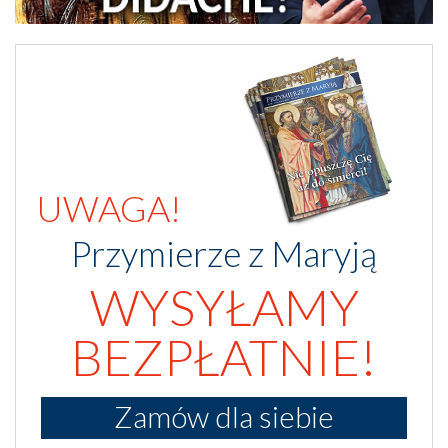
UWAGA!
Przymierze z Maryją
WYSYŁAMY
BEZPŁATNIE!
Zamów dla siebie