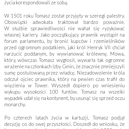
życia korespondowali ze sobą.
W 1501 roku Tomasz został przyjęty w szeregi palestry.
Obowiązki adwokata traktował bardzo poważnie.
W służbie sprawiedliwości nie wahał się ryzykować
własnej kariery. Jako początkujący prawnik wystąpił na
forum parlamentu, by bronić kupców i rzemieślników
przed ogromnym podatkiem, jaki król Henryk VII chciał
narzucić poddanym, by wywianować królewnę. Mowa,
którą wówczas Tomasz wygłosił, wywarła tak ogromne
wrażenie na członkach Izby Gmin, że znacznie zmniejszyli
sumę postulowaną przez władcę. Niezadowolenie króla
odczuł ojciec prawnika, który na pewien czas trafił do
więzienia w Tower. Wyszedł dopiero po wniesieniu
wykupu wysokości 100 funtów. Tomasz na wszelki
wypadek udał się na kontynent, by usunąć się sprzed oczu
monarchy.
Po czterech latach życia w kartuzji, Tomasz podjął
decyzję co do swej przyszłości. Doszedł do wniosku, że