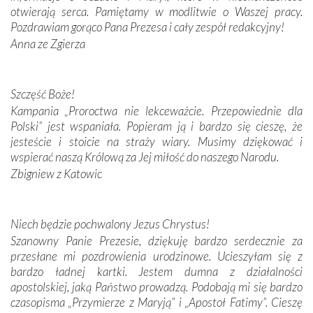
otwierają serca. Pamiętamy w modlitwie o Waszej pracy.
domy, w których żyli.
Pozdrawiam gorąco Pana Prezesa i cały zespół redakcyjny!
Anna ze Zgierza
W miejscu objawień Matki Bożej zapaliliśmy świece
przywiezione wraz z intencjami powierzonymi nam przez
Darczyńców w ramach akcji „Twoje światło w Fatimie”.
Podczas tej kilkudniowej wyprawy na każdym kroku
Szczęść Boże!
spotykaliśmy się z serdeczną otwartością
Kampania „Proroctwa nie lekceważcie. Przepowiednie dla
Portugalczyków. Podziwialiśmy ich ludową sztukę i
Polski” jest wspaniała. Popieram ją i bardzo się cieszę, że
zwyczaje. Mimo że nasze kraje są od siebie bardzo
jesteście i stoicie na straży wiary. Musimy dziękować i
oddalone, w żaden sposób nie czuliśmy się obco.
wspierać naszą Królową za Jej miłość do naszego Narodu.
Sprawiła to oczywiście sama Matka Boża, ale też
Zbigniew z Katowic
kulturowa bliskość biorąca swój początek w naszej
wspólnej wierze. Podczas wyjazdów do historycznych
miejsc, które znalazły się na trasie naszej pielgrzymki,
Niech będzie pochwalony Jezus Chrystus!
mieliśmy okazję przekonać się, że Maryja swoją opieką
Szanowny Panie Prezesie, dziękuję bardzo serdecznie za
otacza nie tylko nasz naród, lecz wszystkie nacje, które
przesłane mi pozdrowienia urodzinowe. Ucieszyłam się z
się Jej ufnie oddają, a także każdą osobę, która zawierza
bardzo ładnej kartki. Jestem dumna z działalności
Jej siebie oraz swych bliskich.
apostolskiej, jaką Państwo prowadzą. Podobają mi się bardzo
czasopisma „Przymierze z Maryją” i „Apostoł Fatimy”. Cieszę
Dzieje Portugalii to również historia wierności Bogu i