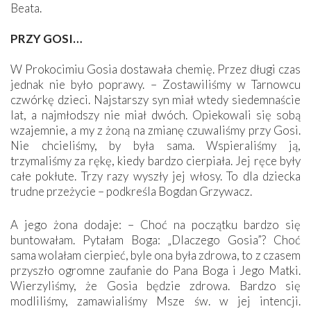
Beata.
PRZY GOSI…
W Prokocimiu Gosia dostawała chemię. Przez długi czas
jednak nie było poprawy. – Zostawiliśmy w Tarnowcu
czwórkę dzieci. Najstarszy syn miał wtedy siedemnaście
lat, a najmłodszy nie miał dwóch. Opiekowali się sobą
wzajemnie, a my z żoną na zmianę czuwaliśmy przy Gosi.
Nie chcieliśmy, by była sama. Wspieraliśmy ją,
trzymaliśmy za rękę, kiedy bardzo cierpiała. Jej ręce były
całe pokłute. Trzy razy wyszły jej włosy. To dla dziecka
trudne przeżycie – podkreśla Bogdan Grzywacz.
A jego żona dodaje: – Choć na początku bardzo się
buntowałam. Pytałam Boga: „Dlaczego Gosia”? Choć
sama wolałam cierpieć, byle ona była zdrowa, to z czasem
przyszło ogromne zaufanie do Pana Boga i Jego Matki.
Wierzyliśmy, że Gosia będzie zdrowa. Bardzo się
modliliśmy, zamawialiśmy Msze św. w jej intencji.