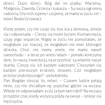
dzieci. Dużo dzieci. Bóg dał im piątkę: Marzenę,
Małgosię, Dawida, Grzesia i Łukasza. – Są naszą ogromną
radością. Dla nich żyjemy i czujemy, że mamy w życiu cel –
mówi Beata Grzywacz.
Kiedy pytam, czy nie czuje się tzw. kurą domową, śmieje
się i odpowiada: – Cieszę się moim życiem. Kocham męża,
czuję jego wsparcie. Nigdy w życiu nie pomyślałam, że
mogłabym żyć inaczej, że mogłabym nie mieć któregoś
dziecka. Choć nie mamy wiele, nie mamy nawet
samochodu – a teraz po wielu latach – pomału kończymy
dom, to naszą inwestycją na przyszłość są właśnie nasze
skarby. Cieszę się ich każdym sukcesem. Cieszyłam się
każdym pierwszym krokiem, słowem. Cóż mogłabym
przeżyć piękniejszego? – pyta kobieta.
Pan Bogdan słysząc to, mówi: – Czasem ludzie pytają
mnie, czy nie chciałbym np. pojechać gdzieś na wczasy.
Wtedy im odpowiadam: a cóż ja bym tam robił? Na wczasy
przyjdzie czas, kiedy wszyscy pójdą na swoje – śmieje się
mężczyzna.