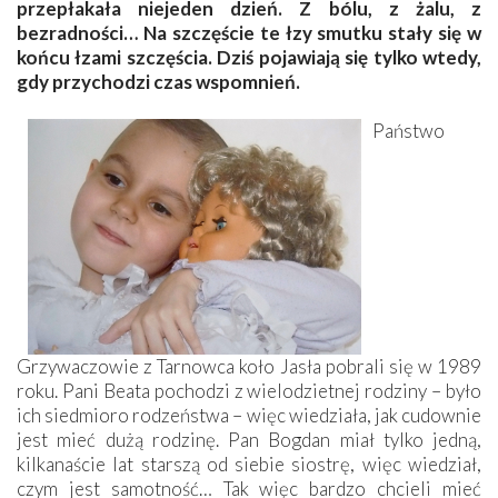
przepłakała niejeden dzień. Z bólu, z żalu, z
bezradności… Na szczęście te łzy smutku stały się w
końcu łzami szczęścia. Dziś pojawiają się tylko wtedy,
gdy przychodzi czas ­wspomnień.
Państwo
Grzywaczowie z Tarnowca koło Jasła pobrali się w 1989
roku. Pani Beata pochodzi z wielodzietnej rodziny – było
ich siedmioro rodzeństwa – więc wiedziała, jak cudownie
jest mieć dużą rodzinę. Pan Bogdan miał tylko jedną,
kilkanaście lat starszą od siebie siostrę, więc wiedział,
czym jest samotność… Tak więc bardzo chcieli mieć