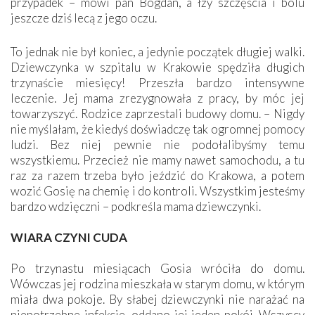
przypadek – mówi pan Bogdan, a łzy szczęścia i bólu
jeszcze dziś lecą z jego oczu.
To jednak nie był koniec, a jedynie początek długiej walki.
Dziewczynka w szpitalu w Krakowie spędziła długich
trzynaście miesięcy! Przeszła bardzo intensywne
leczenie. Jej mama zrezygnowała z pracy, by móc jej
towarzyszyć. Rodzice zaprzestali budowy domu. – Nigdy
nie myślałam, że kiedyś doświadczę tak ogromnej pomocy
ludzi. Bez niej pewnie nie podołalibyśmy temu
wszystkiemu. Przecież nie mamy nawet samochodu, a tu
raz za razem trzeba było jeździć do Krakowa, a potem
wozić Gosię na chemię i do kontroli. Wszystkim jesteśmy
bardzo wdzięczni – podkreśla mama dziewczynki.
WIARA CZYNI CUDA
Po trzynastu miesiącach Gosia wróciła do domu.
Wówczas jej rodzina mieszkała w starym domu, w którym
miała dwa pokoje. By słabej dziewczynki nie narażać na
niepotrzebne infekcje, oddano jej jeden pokój. Wszyscy