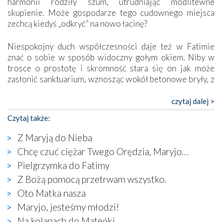
harmonii rodziły szum, utrudniając modlitewne
skupienie. Może gospodarze tego cudownego miejsca
zechcą kiedyś „odkryć” na nowo łacinę?
Niespokojny duch współczesności daje też w Fatimie
znać o sobie w sposób widoczny gołym okiem. Niby w
trosce o prostotę i skromność stara się on jak może
zasłonić sanktuarium, wznosząc wokół betonowe bryły, z
których niektóre nawet zostały poświęcone jako miejsca
katolickiego kultu. Tylko co wspólnego z żywą,
czytaj dalej >
autentyczną wiarą mogą mieć płaskie, szare bunkry albo
Czytaj także:
kaplice, w których Tabernakulum przypomina bardziej
skrzynkę na narzędzia? Albo co powiedzieć o ustawionym
Z Maryją do Nieba
tuż przy nowej bazylice wielkim krzyżu, na którym
Chcę czuć ciężar Twego Orędzia, Maryjo…
zamiast Chrystusa umieszczono dziwaczną postać jakby
Pielgrzymka do Fatimy
wyjętą ze starożytnych hieroglifów? W kulturowym
kontekście naszych czasów to raczej karykatura niż godny
Z Bożą pomocą przetrwam wszystko.
wizerunek Zbawiciela…
Oto Matka nasza
Zatem nawet w bezpośrednim otoczeniu sanktuarium
Maryjo, jesteśmy młodzi!
naocznie przekonaliśmy się, że wewnątrz Kościoła toczy
Na kolanach do Mateńki
się ogromna walka o kształt katolicyzmu i o serca