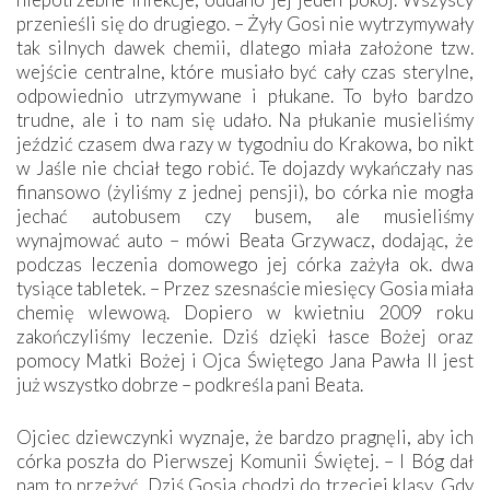
przenieśli się do drugiego. – Żyły Gosi nie wytrzymywały
tak silnych dawek chemii, dlatego miała założone tzw.
wejście centralne, które musiało być cały czas sterylne,
odpowiednio utrzymywane i płukane. To było bardzo
trudne, ale i to nam się udało. Na płukanie musieliśmy
jeździć czasem dwa razy w tygodniu do Krakowa, bo nikt
w Jaśle nie chciał tego robić. Te dojazdy wykańczały nas
finansowo (żyliśmy z jednej pensji), bo córka nie mogła
jechać autobusem czy busem, ale musieliśmy
wynajmować auto – mówi Beata Grzywacz, dodając, że
podczas leczenia domowego jej córka zażyła ok. dwa
tysiące tabletek. – Przez szesnaście miesięcy Gosia miała
chemię wlewową. Dopiero w kwietniu 2009 roku
zakończyliśmy leczenie. Dziś dzięki łasce Bożej oraz
pomocy Matki Bożej i Ojca Świętego Jana Pawła II jest
już wszystko dobrze – podkreśla pani Beata.
Ojciec dziewczynki wyznaje, że bardzo pragnęli, aby ich
córka poszła do Pierwszej Komunii Świętej. – I Bóg dał
nam to przeżyć. Dziś Gosia chodzi do trzeciej klasy. Gdy