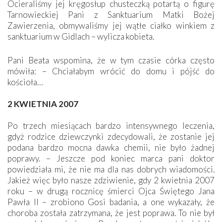
Ocieraliśmy jej kręgosłup chusteczką potartą o figurę
Tarnowieckiej Pani z Sanktuarium Matki Bożej
Zawierzenia, obmywaliśmy jej wątłe ciałko winkiem z
sanktuarium w Gidlach – wylicza kobieta.
Pani Beata wspomina, że w tym czasie córka często
mówiła: – Chciałabym wrócić do domu i pójść do
kościoła…
2 KWIETNIA 2007
Po trzech miesiącach bardzo intensywnego leczenia,
gdyż rodzice dziewczynki zdecydowali, że zostanie jej
podana bardzo mocna dawka chemii, nie było żadnej
poprawy. – Jeszcze pod koniec marca pani doktor
powiedziała mi, że nie ma dla nas dobrych wiadomości.
Jakież więc było nasze zdziwienie, gdy 2 kwietnia 2007
roku – w drugą rocznicę śmierci Ojca Świętego Jana
Pawła II – zrobiono Gosi badania, a one wykazały, że
choroba została zatrzymana, że jest poprawa. To nie był