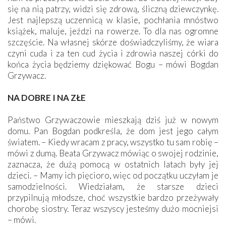
się na nią patrzy, widzi się zdrową, śliczną dziewczynkę.
Jest najlepszą uczennicą w klasie, pochłania mnóstwo
książek, maluje, jeździ na rowerze. To dla nas ogromne
szczęście. Na własnej skórze doświadczyliśmy, że wiara
czyni cuda i za ten cud życia i zdrowia naszej córki do
końca życia będziemy dziękować Bogu – mówi Bogdan
Grzywacz.
NA DOBRE I NA ZŁE
Państwo Grzywaczowie mieszkają dziś już w nowym
domu. Pan Bogdan podkreśla, że dom jest jego całym
światem. – Kiedy wracam z pracy, wszystko tu sam robię –
mówi z dumą. Beata Grzywacz mówiąc o swojej rodzinie,
zaznacza, że dużą pomocą w ostatnich latach były jej
dzieci. – Mamy ich pięcioro, więc od początku uczyłam je
samodzielności. Wiedziałam, że starsze dzieci
przypilnują młodsze, choć wszystkie bardzo przeżywały
chorobę siostry. Teraz wszyscy jesteśmy dużo mocniejsi
– mówi.