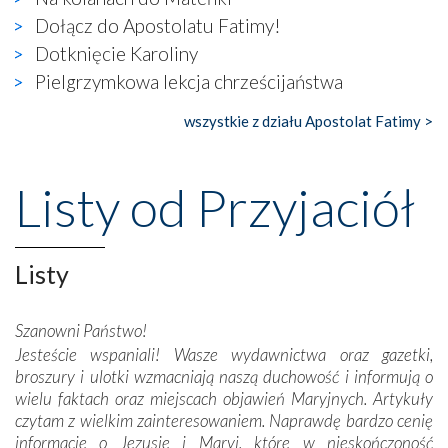
wierzących. Do czego to zmaganie może prowadzić,
Dołącz do Apostolatu Fatimy!
widzieliśmy w urokliwym, niewielkim mieście Obidos,
Dotknięcie Karoliny
gdzie w miejscu dawnego kościoła działa dzisiaj…
Pielgrzymkowa lekcja chrześcijaństwa
księgarnia.
wszystkie z działu Apostolat Fatimy >
Nasze pielgrzymkowe wyprawy, których celem były
wspaniałe klasztory w miasteczku Alcobaça czy w Batalhi,
przeniosły nas do czasów, gdy świątynie bez wątpienia
Listy od Przyjaciół
wznoszono na chwałę Bożą, na przykład – w podzięce za
Opatrznościową pomoc w wygranej bitwie o
niepodległość kraju. Zachwyt budziła potężna, a zarazem
misterna architektura tych monumentalnych dzieł,
Listy
wspaniałe zdobienia, dbałość ich twórców o detale,
połączenie talentów z wytrwałością i pracowitością
Szanowni Państwo!
budowniczych.
Jesteście wspaniali! Wasze wydawnictwa oraz gazetki,
broszury i ulotki wzmacniają naszą duchowość i informują o
Podążyliśmy też śladami fatimskich wizjonerów – Łucji
wielu faktach oraz miejscach objawień Maryjnych. Artykuły
dos Santos oraz świętych Hiacynty i Franciszka Marto.
czytam z wielkim zainteresowaniem. Naprawdę bardzo cenię
Modliliśmy się przy ich grobach. Odprawiliśmy Drogę
informacje o Jezusie i Maryi, które w nieskończoność
Krzyżową w ich rodzinnych stronach, odwiedziliśmy