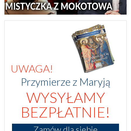
UWAGA!
Przymierze z Maryją
WYSYŁAMY
BEZPŁATNIE!
Zamów dla siebie