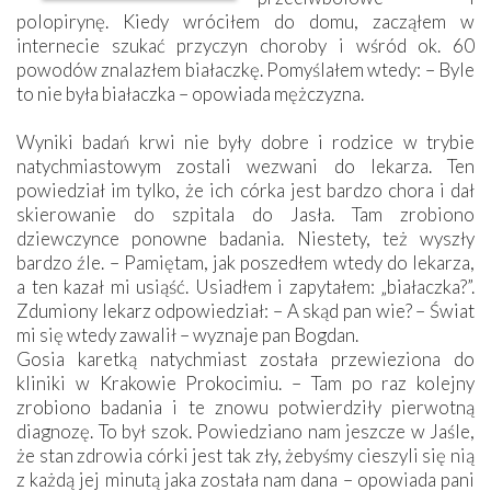
polopirynę. Kiedy wróciłem do domu, zacząłem w
internecie szukać przyczyn choroby i wśród ok. 60
powodów znalazłem białaczkę. Pomyślałem wtedy: – Byle
to nie była białaczka – opowiada mężczyzna.
Wyniki badań krwi nie były dobre i rodzice w trybie
natychmiastowym zostali wezwani do lekarza. Ten
powiedział im tylko, że ich córka jest bardzo chora i dał
skierowanie do szpitala do Jasła. Tam zrobiono
dziewczynce ponowne badania. Niestety, też wyszły
bardzo źle. – Pamiętam, jak poszedłem wtedy do lekarza,
a ten kazał mi usiąść. Usiadłem i zapytałem: „białaczka?”.
Zdumiony lekarz odpowiedział: – A skąd pan wie? – Świat
mi się wtedy zawalił – wyznaje pan Bogdan.
Gosia karetką natychmiast została przewieziona do
kliniki w Krakowie Prokocimiu. – Tam po raz kolejny
zrobiono badania i te znowu potwierdziły pierwotną
diagnozę. To był szok. Powiedziano nam jeszcze w Jaśle,
że stan zdrowia córki jest tak zły, żebyśmy cieszyli się nią
z każdą jej minutą jaka została nam dana – opowiada pani