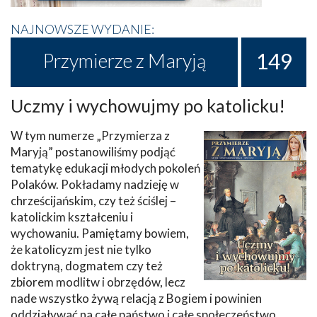
NAJNOWSZE WYDANIE:
149
Przymierze z Maryją
Uczmy i wychowujmy po katolicku!
W tym numerze „Przymierza z
Maryją” postanowiliśmy podjąć
tematykę edukacji młodych pokoleń
Polaków. Pokładamy nadzieję w
chrześcijańskim, czy też ściślej –
katolickim kształceniu i
wychowaniu. Pamiętamy bowiem,
że katolicyzm jest nie tylko
doktryną, dogmatem czy też
zbiorem modlitw i obrzędów, lecz
nade wszystko żywą relacją z Bogiem i powinien
oddziaływać na całe państwo i całe społeczeństwo.