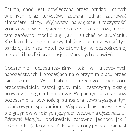
Fatima, choć jest odwiedzana przez bardzo licznych
wiernych oraz turystów, zdołała jednak zachować
atmosferę ciszy. Wyjąwszy największe uroczystości
gromadzące wielotysięczne rzesze uczestników, można
tam zarówno modlić się, jak i słuchać w skupieniu.
Każdego dnia chętnie korzystaliśmy z tej możliwości tym
bardziej, że nasz hotel położony był w bezpośredniej
bliskości bazyliki oraz miejsca Maryjnych objawień.
Codziennie uczestniczyliśmy też w tradycyjnych
nabożeństwach i procesjach na olbrzymim placu przed
sanktuarium. W trakcie trzeciego wieczoru
przedstawiciele naszej grupy mieli zaszczytną okazję
prowadzić fragment modlitwy. W pamięci uczestników
pozostanie z pewnością atmosfera towarzysząca tym
różańcowym spotkaniom. Wypowiadane przez setki
pielgrzymów w różnych językach wezwania
Ojcze nasz
… i
Zdrowaś Maryjo
… podkreślały zarówno jedność jak i
różnorodność Kościoła. Z drugiej strony jednak – zamiast