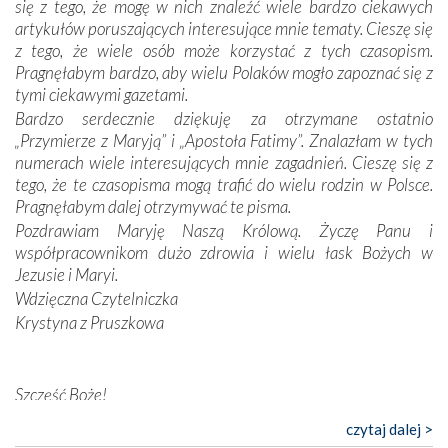
się z tego, że mogę w nich znaleźć wiele bardzo ciekawych
odstępstw, także w życiu władców. Trudne momenty w
artykułów poruszających interesujące mnie tematy. Cieszę się
wymiarze tak osobistym, jak i zbiorowym, przypominają o
z tego, że wiele osób może korzystać z tych czasopism.
konieczności ciągłego zabiegania o własną duszę i o łaskę
Pragnęłabym bardzo, aby wielu Polaków mogło zapoznać się z
Opatrzności. Wierność przynosi pomyślność –
tymi ciekawymi gazetami.
przynajmniej w życiu duchowym. Odstępstwo owocuje
Bardzo serdecznie dziękuję za otrzymane ostatnio
nieszczęściem i śmiercią. Te uniwersalne prawdy
„Przymierze z Maryją” i „Apostoła Fatimy”. Znalazłam w tych
przychodziły na myśl, gdy słuchaliśmy opowieści
numerach wiele interesujących mnie zagadnień. Cieszę się z
przewodników o portugalskich monarchach i wodzach,
tego, że te czasopisma mogą trafić do wielu rodzin w Polsce.
zwycięskich bitwach i nieszczęśliwych losach grzesznych
Pragnęłabym dalej otrzymywać te pisma.
kochanków.
Pozdrawiam Maryję Naszą Królową. Życzę Panu i
współpracownikom dużo zdrowia i wielu łask Bożych w
Byli tym razem pośród Apostołów Fatimy reprezentanci
Jezusie i Maryi.
każdego spośród żyjących pokoleń. Najmłodszy uczestnik
Wdzięczna Czytelniczka
liczył sobie 13 lat, zaś senior, pan Zdzisław – już 94.
–
Krystyna z Pruszkowa
Całe życie marzyłem, by tu przyjechać
– przyznał w
rozmowie.
Nasza pielgrzymka nie byłaby tak bogata w duchową treść
Szczęść Boże!
bez obecności duszpasterza – księdza Krzysztofa.
Bardzo dziękuję za przysyłanie mi „Przymierza z Maryją”. Jest
czytaj dalej >
Oprócz zapewnienia nam możliwości codziennego
to pismo, które bardzo sobie cenię i szanuję. Redagujecie