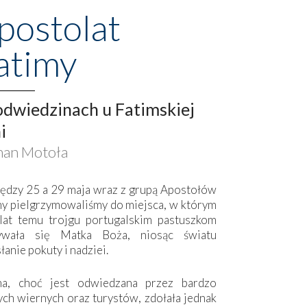
postolat
atimy
dwiedzinach u Fatimskiej
i
an Motoła
ędzy 25 a 29 maja wraz z grupą Apostołów
my pielgrzymowaliśmy do miejsca, w którym
lat temu trojgu portugalskim pastuszkom
ywała się Matka Boża, niosąc światu
łanie pokuty i nadziei.
ma, choć jest odwiedzana przez bardzo
ych wiernych oraz turystów, zdołała jednak