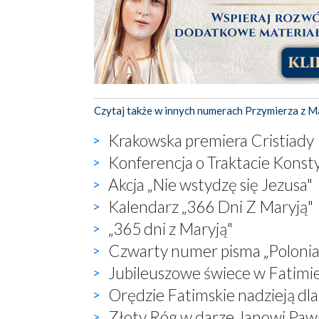
Czytaj także w innych numerach Przymierza z M
Krakowska premiera Cristiady
Konferencja o Traktacie Konst
Akcja „Nie wstydzę się Jezusa"
Kalendarz „366 Dni Z Maryją"
„365 dni z Maryją"
Czwarty numer pisma „Polonia
Jubileuszowe świece w Fatimi
Orędzie Fatimskie nadzieją dla 
Złoty Róg w darze Janowi Pawł