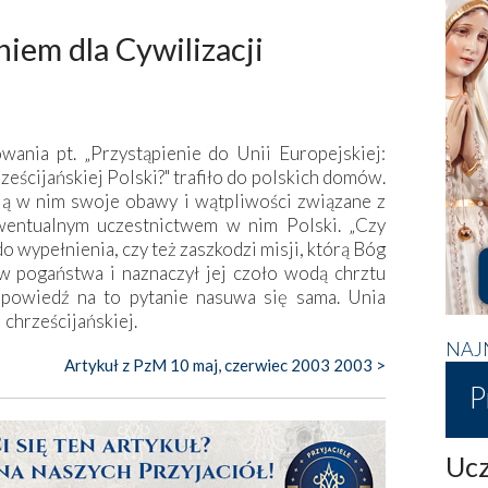
iem dla Cywilizacji
ania pt. „Przystąpienie do Unii Europejskiej:
ześcijańskiej Polski?" trafiło do polskich domów.
ją w nim swoje obawy i wątpliwości związane z
ewentualnym uczestnictwem w nim Polski. „Czy
do wypełnienia, czy też zaszkodzi misji, którą Bóg
w pogaństwa i naznaczył jej czoło wodą chrztu
dpowiedź na to pytanie nasuwa się sama. Unia
 chrześcijańskiej.
NAJ
Artykuł z PzM 10 maj, czerwiec 2003 2003 >
P
Ucz