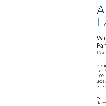
A
F
W o
Pan
Rom
Pomi
Fati
109 
ukaz
przes
Fati
liczn