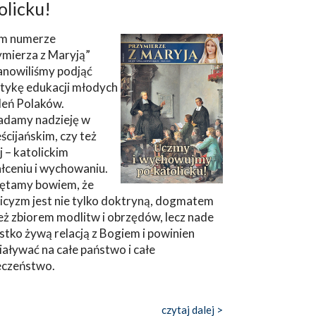
olicku!
m numerze
ymierza z Maryją”
anowiliśmy podjąć
tykę edukacji młodych
leń Polaków.
adamy nadzieję w
ścijańskim, czy też
ej – katolickim
łceniu i wychowaniu.
ętamy bowiem, że
icyzm jest nie tylko doktryną, dogmatem
eż zbiorem modlitw i obrzędów, lecz nade
tko żywą relacją z Bogiem i powinien
aływać na całe państwo i całe
eczeństwo.
czytaj dalej >