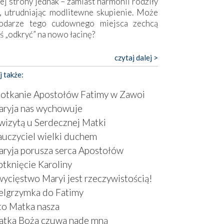
ej strony jednak – zamiast harmonii rodziły
, utrudniając modlitewne skupienie. Może
odarze tego cudownego miejsca zechcą
ś „odkryć” na nowo łacinę?
pokojny duch współczesności daje też w
czytaj dalej >
mie znać o sobie w sposób widoczny gołym
j także:
m. Niby w trosce o prostotę i skromność
a się on jak może zasłonić sanktuarium,
otkanie Apostołów Fatimy w Zawoi
sząc wokół betonowe bryły, z których
ryja nas wychowuje
óre nawet zostały poświęcone jako miejsca
wizytą u Serdecznej Matki
ickiego kultu. Tylko co wspólnego z żywą,
ntyczną wiarą mogą mieć płaskie, szare
uczyciel wielki duchem
ry albo kaplice, w których Tabernakulum
ryja porusza serca Apostołów
omina bardziej skrzynkę na narzędzia? Albo
tknięcie Karoliny
owiedzieć o ustawionym tuż przy nowej
ycięstwo Maryi jest rzeczywistością!
lice wielkim krzyżu, na którym zamiast
stusa umieszczono dziwaczną postać jakby
elgrzymka do Fatimy
tą ze starożytnych hieroglifów? W
o Matka nasza
rowym kontekście naszych czasów to raczej
tka Boża czuwa nade mną
atura niż godny wizerunek Zbawiciela…