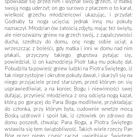
spowiadał się przed nim i wyznał swój grzech, iż matkę
swoją nogą uderzył; on go surowo z płaczem o to karał,
wielkość grzechu młodzieńcowi ukazując, i przydał:
Godnaby ta noga ucięcia; jednak inną mu pokutę
naznaczył. Młodzian ów żałością zdjęty, mając też święty,
ale nierozważny gniew na grzech swój, z zapalczywości
ducha, szedłszy do domu, onę nogę sobie uciął; a
wrzeszcząc z boleści, gdy matka i inni w domu nad nim
płakali, przyczyny takiego głupstwa pytając się,
powiedział, iż on kaznodzieja Piotr taką mu pokutę dał.
Pobudziła ta powieść gniew ludzki na Piotra Świętego, iż
tak nieprzystojne i okrutne pokuty dawał, i skarżyli się na
niego przyjaciele przed starszym, przed którym on się
usprawiedliwiał, a na koniec Bogu i niewinności swej
dufając, przynieść młodzieńca z oną odcięta nogą kazał,
którą po gorącej do Pana Boga modlitwie, przykładając
do członka, przy którym była, cudownie wnetże mocą
Boską uzdrowił i spoił tak, iż człowiek on zdrowo do
domu poszedł, chwaląc Pana Boga, a Piotra Świętego
wsławiła się tem świątobliwość. Takich wiele rzeczy Pan
Bóg przez niego czynić raczył, uwielbiając Świętego