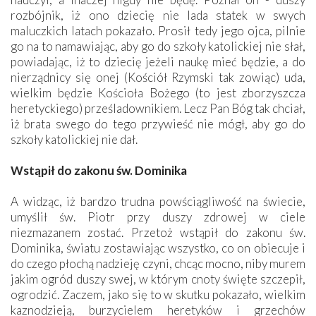
rozbójnik, iż ono dziecię nie lada statek w swych
maluczkich latach pokazało. Prosił tedy jego ojca, pilnie
go na to namawiając, aby go do szkoły katolickiej nie słał,
powiadając, iż to dziecię jeżeli naukę mieć będzie, a do
nierządnicy się onej (Kościół Rzymski tak zowiąc) uda,
wielkim będzie Kościoła Bożego (to jest zborzyszcza
heretyckiego) prześladownikiem. Lecz Pan Bóg tak chciał,
iż brata swego do tego przywieść nie mógł, aby go do
szkoły katolickiej nie dał.
Wstąpił do zakonu św. Dominika
A widząc, iż bardzo trudna powściągliwość na świecie,
umyślił św. Piotr przy duszy zdrowej w ciele
niezmazanem zostać. Przetoż wstąpił do zakonu św.
Dominika, światu zostawiając wszystko, co on obiecuje i
do czego płochą nadzieję czyni, chcąc mocno, niby murem
jakim ogród duszy swej, w którym cnoty święte szczepił,
ogrodzić. Zaczem, jako się to w skutku pokazało, wielkim
kaznodzieją, burzycielem heretyków i grzechów