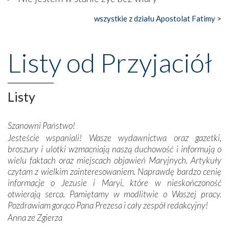
księgarnia.
wszystkie z działu Apostolat Fatimy >
Nasze pielgrzymkowe wyprawy, których celem były
wspaniałe klasztory w miasteczku Alcobaça czy w Batalhi,
przeniosły nas do czasów, gdy świątynie bez wątpienia
Listy od Przyjaciół
wznoszono na chwałę Bożą, na przykład – w podzięce za
Opatrznościową pomoc w wygranej bitwie o
niepodległość kraju. Zachwyt budziła potężna, a zarazem
misterna architektura tych monumentalnych dzieł,
Listy
wspaniałe zdobienia, dbałość ich twórców o detale,
połączenie talentów z wytrwałością i pracowitością
Szanowni Państwo!
budowniczych.
Jesteście wspaniali! Wasze wydawnictwa oraz gazetki,
broszury i ulotki wzmacniają naszą duchowość i informują o
Podążyliśmy też śladami fatimskich wizjonerów – Łucji
wielu faktach oraz miejscach objawień Maryjnych. Artykuły
dos Santos oraz świętych Hiacynty i Franciszka Marto.
czytam z wielkim zainteresowaniem. Naprawdę bardzo cenię
Modliliśmy się przy ich grobach. Odprawiliśmy Drogę
informacje o Jezusie i Maryi, które w nieskończoność
Krzyżową w ich rodzinnych stronach, odwiedziliśmy
otwierają serca. Pamiętamy w modlitwie o Waszej pracy.
domy, w których żyli.
Pozdrawiam gorąco Pana Prezesa i cały zespół redakcyjny!
Anna ze Zgierza
W miejscu objawień Matki Bożej zapaliliśmy świece