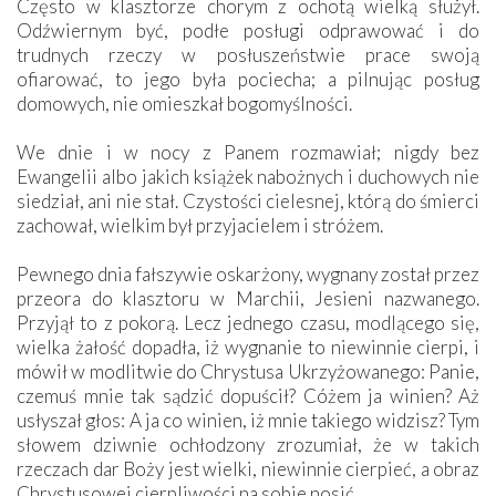
Często w klasztorze chorym z ochotą wielką służył.
Odźwiernym być, podłe posługi odprawować i do
trudnych rzeczy w posłuszeństwie prace swoją
ofiarować, to jego była pociecha; a pilnując posług
domowych, nie omieszkał bogomyślności.
We dnie i w nocy z Panem rozmawiał; nigdy bez
Ewangelii albo jakich książek nabożnych i duchowych nie
siedział, ani nie stał. Czystości cielesnej, którą do śmierci
zachował, wielkim był przyjacielem i stróżem.
Pewnego dnia fałszywie oskarżony, wygnany został przez
przeora do klasztoru w Marchii, Jesieni nazwanego.
Przyjął to z pokorą. Lecz jednego czasu, modlącego się,
wielka żałość dopadła, iż wygnanie to niewinnie cierpi, i
mówił w modlitwie do Chrystusa Ukrzyżowanego: Panie,
czemuś mnie tak sądzić dopuścił? Cóżem ja winien? Aż
usłyszał głos: A ja co winien, iż mnie takiego widzisz? Tym
słowem dziwnie ochłodzony zrozumiał, że w takich
rzeczach dar Boży jest wielki, niewinnie cierpieć, a obraz
Chrystusowej cierpliwości na sobie nosić.