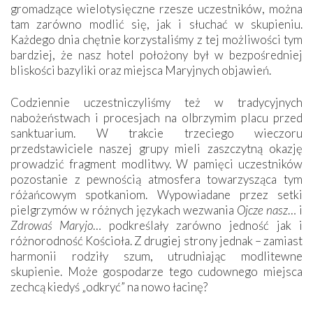
gromadzące wielotysięczne rzesze uczestników, można
tam zarówno modlić się, jak i słuchać w skupieniu.
Każdego dnia chętnie korzystaliśmy z tej możliwości tym
bardziej, że nasz hotel położony był w bezpośredniej
bliskości bazyliki oraz miejsca Maryjnych objawień.
Codziennie uczestniczyliśmy też w tradycyjnych
nabożeństwach i procesjach na olbrzymim placu przed
sanktuarium. W trakcie trzeciego wieczoru
przedstawiciele naszej grupy mieli zaszczytną okazję
prowadzić fragment modlitwy. W pamięci uczestników
pozostanie z pewnością atmosfera towarzysząca tym
różańcowym spotkaniom. Wypowiadane przez setki
pielgrzymów w różnych językach wezwania
Ojcze nasz
… i
Zdrowaś Maryjo
… podkreślały zarówno jedność jak i
różnorodność Kościoła. Z drugiej strony jednak – zamiast
harmonii rodziły szum, utrudniając modlitewne
skupienie. Może gospodarze tego cudownego miejsca
zechcą kiedyś „odkryć” na nowo łacinę?