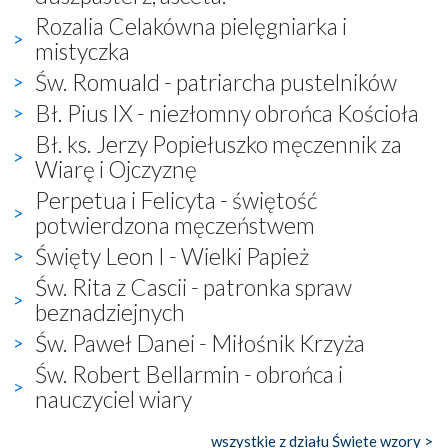
Rozalia Celakówna pielęgniarka i
mistyczka
Św. Romuald - patriarcha pustelników
Bł. Pius IX - niezłomny obrońca Kościoła
Bł. ks. Jerzy Popiełuszko męczennik za
Wiarę i Ojczyznę
Perpetua i Felicyta - świętość
potwierdzona męczeństwem
Święty Leon I - Wielki Papież
Św. Rita z Cascii - patronka spraw
beznadziejnych
Św. Paweł Danei - Miłośnik Krzyża
Św. Robert Bellarmin - obrońca i
nauczyciel wiary
wszystkie z działu Święte wzory >