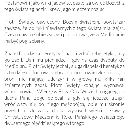
Postanowili jako wilki jadowite, pasterza owiec Bożych z
tego świata zgładzić i krew jego mieczem rozlać.
Piotr Święty, oświecony Bożym światłem, powtarzał
zawsze, że od ręki niewiernych z tego świata miał zejść.
Czego dawno sobie życzył i prorokował, że w Mediolanie
ma być pogrzebany.
Znaleźli Judasza heretycy i najęli zdrajcę-heretyka, aby
go zabił. Dali mu pieniądze i gdy na czas dysputy do
Mediolanu Piotr Święty jechał , sługa diabelski heretyk za
czterdzieści funtów srebra na onę owieczkę cichą, a
broni nie mającą, uderzył i w głowę mu kilka ran
śmiertelnych zadał. Piotr Święty konając, wyznawał
wiarę, mówiąc: Wierzę w Boga Ojca Wszechmogącego, a
ducha Panu Bogu polecał; a gdy się jeszcze trząsł,
wróciwszy się do niego mężobójca, obie mu skronie
przebił; i tak zaraz ducha wypuścił wielki i sławny
Chrystusowy Męczennik, Roku Pańskiego tysiącznego
dwusetnego pięćdziesiątego wtórego.