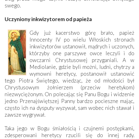
swego.
Uczyniony inkwizytorem od papieża
Gdy już kacerstwo górę brało, papież
Innocenty IV po wielu Włoskich stronach
inkwizytorów ustanowił, mądrych i uczonych,
którzyby one parszywe owce leczyli i do
owczarni Chrystusowej przyganiali. A w
Mediola­nie, gdzie byli możni, ludni, chytrzy a
wymowni heretycy, postanowił ustanowić
tego Piotra Świętego, wiedząc, że od młodości był
Chrystusowym żołnierzem (przeciw heretykom)
niezwyciężonym. On polecając się Panu Bogu i widzenie
jedno Przenajświętszej Panny bardzo pocieszne mając,
często ich na dysputy wyzywał, sam wobec nich stawał i
zawsze wygrywał.
Taka jego w Bogu śmiałością i czujnemi postępkami,
zdesperowani heretycy rzucili się do innej rady.