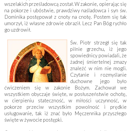
wszelakich prześladowcą został. W zakonie, opierając się
na pokorze i ubóstwie, prawdziwy naśladowca i syn św.
Dominika postępował z cnoty na cnotę. Postem się tak
umorzył, iż własne zdrowie obraził. Lecz Pan Bóg rychło
go uzdrowił.
Św. Piotr strzegł się tak
pilnie grzechu, iż jego
spowiednicy powiadali, że
żadnej śmiertelnej zmazy
znaleźć w nim nie mogli.
Czytanie i rozmyślanie
duchowne jego było
ćwiczeniem się w zakonie Bożym. Zachował we
wszystkiem obyczaje święte, w posłuszeństwie ochotę,
w cierpieniu stateczność, w miłości uczynność, w
pokorze przeciw wszystkim powolność i prędkie
usługowanie, tak iż znać było Męczennika przyszłego
święte w żywocie postępki.