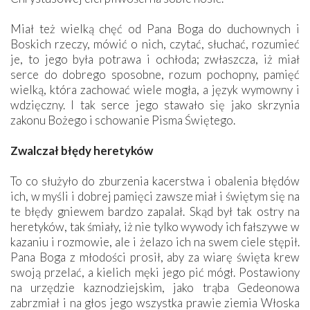
Miał też wielką chęć od Pana Boga do duchownych i
Boskich rzeczy, mówić o nich, czytać, słuchać, rozumieć
je, to jego była potrawa i ochłoda; zwłaszcza, iż miał
serce do dobrego sposobne, rozum pochopny, pamięć
wielką, która zachować wiele mogła, a język wymowny i
wdzięczny. I tak serce jego stawało się jako skrzynia
zakonu Bożego i schowanie Pisma Świętego.
Zwalczał błędy heretyków
To co służyło do zburzenia kacerstwa i obalenia błędów
ich, w myśli i dobrej pamięci zawsze miał i świętym się na
te błędy gniewem bardzo zapalał. Skąd był tak ostry na
heretyków, tak śmiały, iż nie tylko wywody ich fałszywe w
kazaniu i rozmowie, ale i żelazo ich na swem ciele stępił.
Pana Boga z młodości prosił, aby za wiarę święta krew
swoją przelać, a kielich męki jego pić mógł. Postawiony
na urzędzie kaznodziejskim, jako trąba Gedeonowa
zabrzmiał i na głos jego wszystka prawie ziemia Włoska