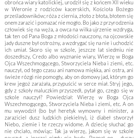
obrońca wiary katolickiej, urodził się z końcem XII wieku
w Weronie z rodziców kacerskich, Kościoła Bożego
prześladowników; róża z ciernia, złoto z błota, błotem się
onem zarazić i pomazać nie mogło. Bo jako z przyrodzenia
człowiek się na węża, a owca na wilka ujrzenie wzdryga,
tak ten od Pana Boga z młodości nauczony, na ojcowskie
jady duszne był ostrożny, a wzdrygać się na nie i uchodzić
ich umiał. Skoro się w szkole, jeszcze lat siedmiu nie
doszedłszy, Credo albo wyznanie wiary, Wierzę w Boga
Ojca Wszechmogącego, Stworzyciela Nieba i ziemi, etc.
nauczył, od tego czasu ani namowa miękka, ani ostra, ani
świeże rózgi nie pomogły, aby on domowy jad, którym go
krew jegoż zarażała, przypuścić w serce miał. Stryj jego,
gdy z szkoły maluczkim przyszedł, pytał go, czego się w
szkole nauczył? Powiedział: Wierzę w Boga Ojca
Wszechmogącego, Stworzyciela Nieba i ziemi, etc. A on
mu wywodził (bo był heretyk wymowny i minister, a
zaraziciel dusz ludzkich piekielny), iż diabeł stworzył
Niebo, ziemie i te rzeczy widome. A dziecię słuchać go
nie chciało, mówiąc: Tak ja wierzę, jakom się w szkole
nauczył, a inaczej nigdy nie będę. Poznał on - duszy