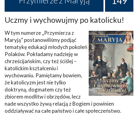
149
Przymierze z Maryją
Uczmy i wychowujmy po katolicku!
W tym numerze „Przymierza z
Maryją” postanowiliśmy podjąć
tematykę edukacji młodych pokoleń
Polaków. Pokładamy nadzieję w
chrześcijańskim, czy też ściślej –
katolickim kształceniu i
wychowaniu. Pamiętamy bowiem,
że katolicyzm jest nie tylko
doktryną, dogmatem czy też
zbiorem modlitw i obrzędów, lecz
nade wszystko żywą relacją z Bogiem i powinien
oddziaływać na całe państwo i całe społeczeństwo.