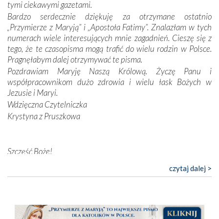
tymi ciekawymi gazetami.
przynajmniej w życiu duchowym. Odstępstwo owocuje
Bardzo serdecznie dziękuję za otrzymane ostatnio
nieszczęściem i śmiercią. Te uniwersalne prawdy
„Przymierze z Maryją” i „Apostoła Fatimy”. Znalazłam w tych
przychodziły na myśl, gdy słuchaliśmy opowieści
numerach wiele interesujących mnie zagadnień. Cieszę się z
przewodników o portugalskich monarchach i wodzach,
tego, że te czasopisma mogą trafić do wielu rodzin w Polsce.
zwycięskich bitwach i nieszczęśliwych losach grzesznych
Pragnęłabym dalej otrzymywać te pisma.
kochanków.
Pozdrawiam Maryję Naszą Królową. Życzę Panu i
współpracownikom dużo zdrowia i wielu łask Bożych w
Byli tym razem pośród Apostołów Fatimy reprezentanci
Jezusie i Maryi.
każdego spośród żyjących pokoleń. Najmłodszy uczestnik
Wdzięczna Czytelniczka
liczył sobie 13 lat, zaś senior, pan Zdzisław – już 94.
–
Krystyna z Pruszkowa
Całe życie marzyłem, by tu przyjechać
– przyznał w
rozmowie.
Nasza pielgrzymka nie byłaby tak bogata w duchową treść
Szczęść Boże!
bez obecności duszpasterza – księdza Krzysztofa.
Bardzo dziękuję za przysyłanie mi „Przymierza z Maryją”. Jest
czytaj dalej >
Oprócz zapewnienia nam możliwości codziennego
to pismo, które bardzo sobie cenię i szanuję. Redagujecie
wysłuchania Mszy Świętej, dawał on wyrazy swej
ciekawe artykuły. Zawsze czekam na nowe numery i pragnę
niezwykłej czci dla Matki Bożej śpiewem
Godzinek
i
poinformować, że zawsze będę Was wspierać. Niech Pan Bóg
pięknych pieśni.
nas prowadzi!
Barbara