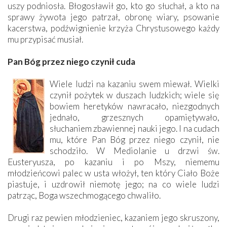
uszy podniosła. Błogosławił go, kto go słuchał, a kto na
sprawy żywota jego patrzał, obronę wiary, psowanie
kacerstwa, podźwignienie krzyża Chrystusowego każdy
mu przypisać musiał.
Pan Bóg przez niego czynił cuda
Wiele ludzi na kazaniu swem miewał. Wielki
czynił pożytek w duszach ludzkich; wiele się
bowiem heretyków nawracało, niezgodnych
jednało, grzesznych opamiętywało,
słuchaniem zbawiennej nauki jego. I na cudach
mu, które Pan Bóg przez niego czynił, nie
schodziło. W Mediolanie u drzwi św.
Eusteryusza, po kazaniu i po Mszy, niememu
młodzieńcowi palec w usta włożył, ten który Ciało Boże
piastuje, i uzdrowił niemotę jego; na co wiele ludzi
patrząc, Boga wszechmogącego chwaliło.
Drugi raz pewien młodzieniec, kazaniem jego skruszony,