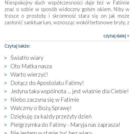
Niespokojny duch współczesności daje też w Fatimie
znać o sobie w sposób widoczny gołym okiem. Niby w
trosce o prostotę i skromność stara się on jak może
zasłonić sanktuarium, wznosząc wokół betonowe bryły, z
których niektóre nawet zostały poświęcone jako miejsca
katolickiego kultu. Tylko co wspólnego z żywą,
czytaj dalej >
autentyczną wiarą mogą mieć płaskie, szare bunkry albo
Czytaj także:
kaplice, w których Tabernakulum przypomina bardziej
skrzynkę na narzędzia? Albo co powiedzieć o ustawionym
Światło wiary
tuż przy nowej bazylice wielkim krzyżu, na którym
Oto Matka nasza
zamiast Chrystusa umieszczono dziwaczną postać jakby
Warto wierzyć!
wyjętą ze starożytnych hieroglifów? W kulturowym
kontekście naszych czasów to raczej karykatura niż godny
Dołącz do Apostolatu Fatimy!
wizerunek Zbawiciela…
Jedyna taka wspólnota ... jest właśnie dla Ciebie!
Zatem nawet w bezpośrednim otoczeniu sanktuarium
Niebo zaczyna się w Fatimie
naocznie przekonaliśmy się, że wewnątrz Kościoła toczy
Walczmy o Bożą Sprawę!
się ogromna walka o kształt katolicyzmu i o serca
wierzących. Do czego to zmaganie może prowadzić,
Dziękuję za każdy przeżyty dzień
widzieliśmy w urokliwym, niewielkim mieście Obidos,
Pielgrzymka do Fatimy - Maryja nas zaprasza!
gdzie w miejscu dawnego kościoła działa dzisiaj…
Nie jestem w stanie żyć bez wiary