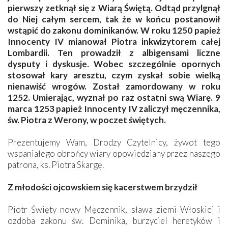
pierwszy zetknął się z Wiarą Świętą. Odtąd przylgnął
do Niej całym sercem, tak że w końcu postanowił
wstąpić do zakonu dominikanów. W roku 1250 papież
Innocenty IV mianował Piotra inkwizytorem całej
Lombardii. Ten prowadził z albigensami liczne
dysputy i dyskusje. Wobec szczególnie opornych
stosował kary aresztu, czym zyskał sobie wielką
nienawiść wrogów. Został zamordowany w roku
1252. Umierając, wyznał po raz ostatni swą Wiarę. 9
marca 1253 papież Innocenty IV zaliczył męczennika,
św. Piotra z Werony, w poczet świętych.
Prezentujemy Wam, Drodzy Czytelnicy, żywot tego
wspaniałego obrońcy wiary opowiedziany przez naszego
patrona, ks. Piotra Skargę.
Z młodości ojcowskiem się kacerstwem brzydził
Piotr Święty nowy Męczennik, sława ziemi Włoskiej i
ozdoba zakonu św. Dominika, burzyciel heretyków i