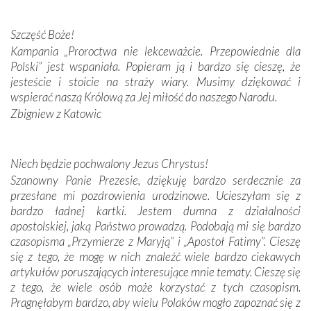
przywiezione wraz z intencjami powierzonymi nam przez
Darczyńców w ramach akcji „Twoje światło w Fatimie”.
Podczas tej kilkudniowej wyprawy na każdym kroku
Szczęść Boże!
spotykaliśmy się z serdeczną otwartością
Kampania „Proroctwa nie lekceważcie. Przepowiednie dla
Portugalczyków. Podziwialiśmy ich ludową sztukę i
Polski” jest wspaniała. Popieram ją i bardzo się cieszę, że
zwyczaje. Mimo że nasze kraje są od siebie bardzo
jesteście i stoicie na straży wiary. Musimy dziękować i
oddalone, w żaden sposób nie czuliśmy się obco.
wspierać naszą Królową za Jej miłość do naszego Narodu.
Sprawiła to oczywiście sama Matka Boża, ale też
Zbigniew z Katowic
kulturowa bliskość biorąca swój początek w naszej
wspólnej wierze. Podczas wyjazdów do historycznych
miejsc, które znalazły się na trasie naszej pielgrzymki,
Niech będzie pochwalony Jezus Chrystus!
mieliśmy okazję przekonać się, że Maryja swoją opieką
Szanowny Panie Prezesie, dziękuję bardzo serdecznie za
otacza nie tylko nasz naród, lecz wszystkie nacje, które
przesłane mi pozdrowienia urodzinowe. Ucieszyłam się z
się Jej ufnie oddają, a także każdą osobę, która zawierza
bardzo ładnej kartki. Jestem dumna z działalności
Jej siebie oraz swych bliskich.
apostolskiej, jaką Państwo prowadzą. Podobają mi się bardzo
czasopisma „Przymierze z Maryją” i „Apostoł Fatimy”. Cieszę
Dzieje Portugalii to również historia wierności Bogu i
się z tego, że mogę w nich znaleźć wiele bardzo ciekawych
odstępstw, także w życiu władców. Trudne momenty w
artykułów poruszających interesujące mnie tematy. Cieszę się
wymiarze tak osobistym, jak i zbiorowym, przypominają o
z tego, że wiele osób może korzystać z tych czasopism.
konieczności ciągłego zabiegania o własną duszę i o łaskę
Pragnęłabym bardzo, aby wielu Polaków mogło zapoznać się z
Opatrzności. Wierność przynosi pomyślność –